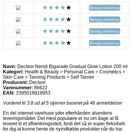
Besøg webshop
Besøg webshop
Besøg webshop
Besøg webshop
Navn:
Decleor Neroli Bigarade Gradual Glow Lotion 200 ml
Kategori:
Health & Beauty > Personal Care > Cosmetics >
Skin Care > Tanning Products > Self Tanner
Producent:
Decleor
Varenummer:
86622
EAN:
3395019919953
Vurderet til
3.8
ud af 5 stjerner baseret på
46
anmeldelser
En del internet varehuse yder efterhånden alverdens
leveringsmåder. Det mest populære er nu om dage at få
leveret til et afhentningssted, fordi det så er super fleksibelt
for dig at kunne hente de nyindkøbte produkter når du har