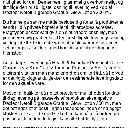
mulighed for det. Den er nemlig temmelig overkommelig, og
tit tillige den prisbilligste løsning til levering ved køb af
Decleor Neroli Bigarade Gradual Glow Lotion 200 ml.
Du kunne på samme måde beslutte dig for at få produkterne
sendt til din private bopæl eller til dit arbejdes adresse.
Fragttypen er sædvanligvis en sjat mindre prisbillig, men
ydermere i høj grad enkel. Den prisbilligste leveringsløsning
vil dog i de fleste tilfælde være at hente varerne selv, men
det betinges af at du er med kort afstand til netshoppens
hjemsted.
Antal dages levering på Health & Beauty > Personal Care >
Cosmetics > Skin Care > Tanning Products > Self Tanner er
ekstremt vital om man mangler ordren om kort tid, så herved
er det rigtig klogt at du tjekker den estimerede leveringsdato
for den aktuelle vare.
Masser af butikker på nettet præsterer muligheden for dag-
til-dag levering på massevis af produkter, eksempelvis
Decleor Neroli Bigarade Gradual Glow Lotion 200 ml, men
det betinges af at bestillingen indsendes inden et nøjagtigt
klokkeslæt, så at de med sikkerhed kan nå at få ordren på
posthuset forinden de logistikansatte holder fyraften.