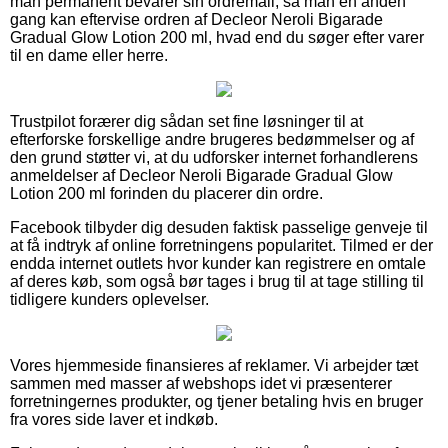
man permanent bevarer sin ordremail, så man en anden
gang kan eftervise ordren af Decleor Neroli Bigarade
Gradual Glow Lotion 200 ml, hvad end du søger efter varer
til en dame eller herre.
Trustpilot forærer dig sådan set fine løsninger til at
efterforske forskellige andre brugeres bedømmelser og af
den grund støtter vi, at du udforsker internet forhandlerens
anmeldelser af Decleor Neroli Bigarade Gradual Glow
Lotion 200 ml forinden du placerer din ordre.
Facebook tilbyder dig desuden faktisk passelige genveje til
at få indtryk af online forretningens popularitet. Tilmed er der
endda internet outlets hvor kunder kan registrere en omtale
af deres køb, som også bør tages i brug til at tage stilling til
tidligere kunders oplevelser.
Vores hjemmeside finansieres af reklamer. Vi arbejder tæt
sammen med masser af webshops idet vi præsenterer
forretningernes produkter, og tjener betaling hvis en bruger
fra vores side laver et indkøb.