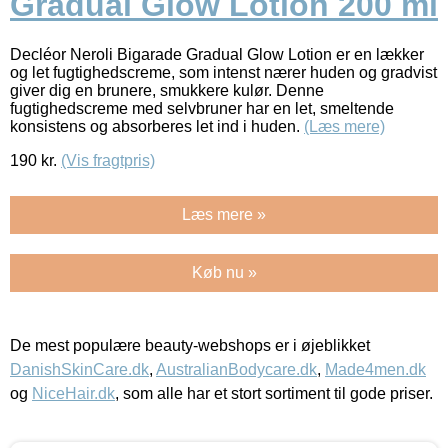
Gradual Glow Lotion 200 ml
Decléor Neroli Bigarade Gradual Glow Lotion er en lækker
og let fugtighedscreme, som intenst nærer huden og gradvist
giver dig en brunere, smukkere kulør. Denne
fugtighedscreme med selvbruner har en let, smeltende
konsistens og absorberes let ind i huden.
(Læs mere)
190
kr.
(Vis fragtpris)
Læs mere »
Køb nu »
De mest populære beauty-webshops er i øjeblikket
DanishSkinCare.dk
,
AustralianBodycare.dk
,
Made4men.dk
og
NiceHair.dk
, som alle har et stort sortiment til gode priser.