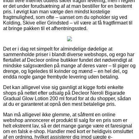
Indtil flere internet outlets sikrer fragtfri levering, men i reglen
er det under forudsætning af at man bestiller for en bestemt
pris. I øvrigt kan man vælge den mindst kostelige
fragtmulighed, som ofte – uanset om du opholder sig ved
Kolding, Skive eller Grindsted – vil være at få fragtfirmaet til
at bringe pakken til et afhentningssted.
Det er i dag ret simpelt for almindelige dødelige at
sammenholde priser i blandt diverse webshops, og ergo har
flertallet af Decleor online butikker fundet det nødvendigt at
mindske salgsværdien på mange af deres varer – til piger og
drenge, og ligeledes til kvinder og mænd – en hel del, og
endda nogle gange frembyde levering uden betaling.
Det kan alligevel vise sig gavnligt at kigge forbi enkelte
shops på nettet efter udsalg på Decleor Neroli Bigarade
Gradual Glow Lotion 200 ml forud for at du shopper, sådan
at du er garanteret at opnå den mest betalelige pris.
Man må alligevel ikke glemme, at såfremt en online
webshop annoncerer et produkt til salg for en pris som er
helt ekstremt lav, så er det mange gange være et faresignal
om en falsk e-shop. Handler med kort er heldigvis omsluttet
af en ordning, hvilket assisterer dig imod uægte e-