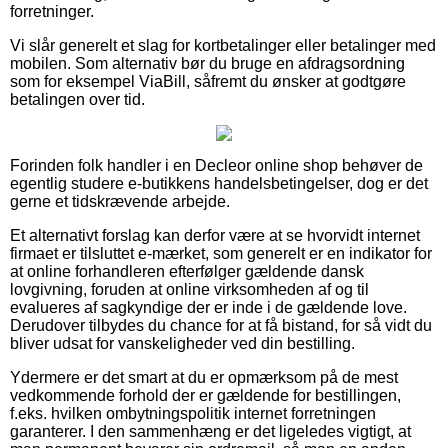
forretninger.
Vi slår generelt et slag for kortbetalinger eller betalinger med
mobilen. Som alternativ bør du bruge en afdragsordning
som for eksempel ViaBill, såfremt du ønsker at godtgøre
betalingen over tid.
Forinden folk handler i en Decleor online shop behøver de
egentlig studere e-butikkens handelsbetingelser, dog er det
gerne et tidskrævende arbejde.
Et alternativt forslag kan derfor være at se hvorvidt internet
firmaet er tilsluttet e-mærket, som generelt er en indikator for
at online forhandleren efterfølger gældende dansk
lovgivning, foruden at online virksomheden af og til
evalueres af sagkyndige der er inde i de gældende love.
Derudover tilbydes du chance for at få bistand, for så vidt du
bliver udsat for vanskeligheder ved din bestilling.
Ydermere er det smart at du er opmærksom på de mest
vedkommende forhold der er gældende for bestillingen,
f.eks. hvilken ombytningspolitik internet forretningen
garanterer. I den sammenhæng er det ligeledes vigtigt, at