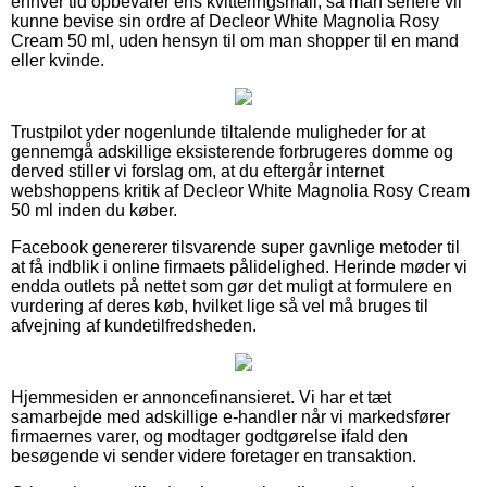
enhver tid opbevarer ens kvitteringsmail, så man senere vil
kunne bevise sin ordre af Decleor White Magnolia Rosy
Cream 50 ml, uden hensyn til om man shopper til en mand
eller kvinde.
Trustpilot yder nogenlunde tiltalende muligheder for at
gennemgå adskillige eksisterende forbrugeres domme og
derved stiller vi forslag om, at du eftergår internet
webshoppens kritik af Decleor White Magnolia Rosy Cream
50 ml inden du køber.
Facebook genererer tilsvarende super gavnlige metoder til
at få indblik i online firmaets pålidelighed. Herinde møder vi
endda outlets på nettet som gør det muligt at formulere en
vurdering af deres køb, hvilket lige så vel må bruges til
afvejning af kundetilfredsheden.
Hjemmesiden er annoncefinansieret. Vi har et tæt
samarbejde med adskillige e-handler når vi markedsfører
firmaernes varer, og modtager godtgørelse ifald den
besøgende vi sender videre foretager en transaktion.