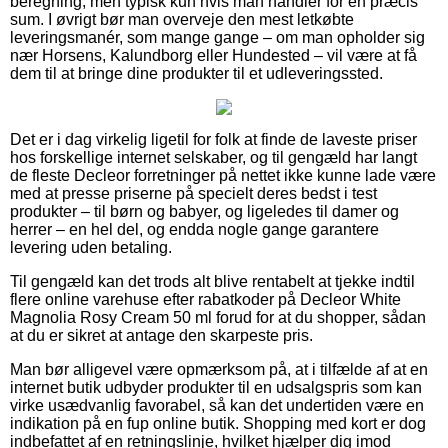
beregning, men typisk kun hvis man handler for en præcis
sum. I øvrigt bør man overveje den mest letkøbte
leveringsmanér, som mange gange – om man opholder sig
nær Horsens, Kalundborg eller Hundested – vil være at få
dem til at bringe dine produkter til et udleveringssted.
Det er i dag virkelig ligetil for folk at finde de laveste priser
hos forskellige internet selskaber, og til gengæld har langt
de fleste Decleor forretninger på nettet ikke kunne lade være
med at presse priserne på specielt deres bedst i test
produkter – til børn og babyer, og ligeledes til damer og
herrer – en hel del, og endda nogle gange garantere
levering uden betaling.
Til gengæld kan det trods alt blive rentabelt at tjekke indtil
flere online varehuse efter rabatkoder på Decleor White
Magnolia Rosy Cream 50 ml forud for at du shopper, sådan
at du er sikret at antage den skarpeste pris.
Man bør alligevel være opmærksom på, at i tilfælde af at en
internet butik udbyder produkter til en udsalgspris som kan
virke usædvanlig favorabel, så kan det undertiden være en
indikation på en fup online butik. Shopping med kort er dog
indbefattet af en retningslinje, hvilket hjælper dig imod