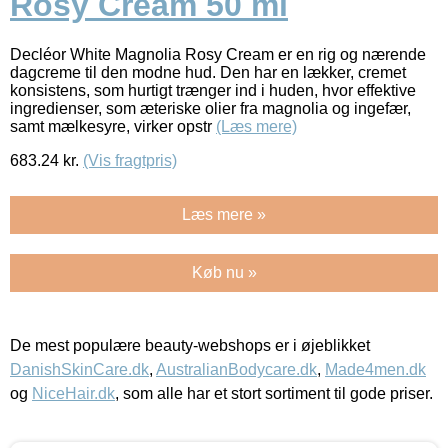
Rosy Cream 50 ml
Decléor White Magnolia Rosy Cream er en rig og nærende
dagcreme til den modne hud. Den har en lækker, cremet
konsistens, som hurtigt trænger ind i huden, hvor effektive
ingredienser, som æteriske olier fra magnolia og ingefær,
samt mælkesyre, virker opstr
(Læs mere)
683.24
kr.
(Vis fragtpris)
Læs mere »
Køb nu »
De mest populære beauty-webshops er i øjeblikket
DanishSkinCare.dk
,
AustralianBodycare.dk
,
Made4men.dk
og
NiceHair.dk
, som alle har et stort sortiment til gode priser.