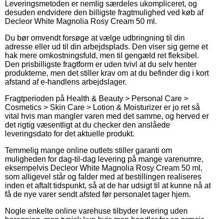
Leveringsmetoden er nemlig særdeles ukompliceret, og
desuden endvidere den billigste fragtmulighed ved køb af
Decleor White Magnolia Rosy Cream 50 ml.
Du bør omvendt forsøge at vælge udbringning til din
adresse eller ud til din arbejdsplads. Den viser sig gerne et
hak mere omkostningsfuld, men til gengæld ret fleksibel.
Den prisbilligste fragtform er uden tvivl at du selv henter
produkterne, men det stiller krav om at du befinder dig i kort
afstand af e-handlens arbejdslager.
Fragtperioden på Health & Beauty > Personal Care >
Cosmetics > Skin Care > Lotion & Moisturizer er jo ret så
vital hvis man mangler varen med det samme, og herved er
det rigtig væsentligt at du checker den anslåede
leveringsdato for det aktuelle produkt.
Temmelig mange online outlets stiller garanti om
muligheden for dag-til-dag levering på mange varenumre,
eksempelvis Decleor White Magnolia Rosy Cream 50 ml,
som alligevel står og falder med at bestillingen realiseres
inden et aftalt tidspunkt, så at de har udsigt til at kunne nå at
få de nye varer sendt afsted før personalet tager hjem.
Nogle enkelte online varehuse tilbyder levering uden