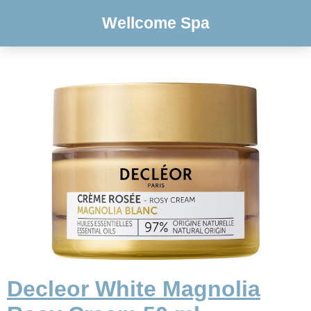
Wellcome Spa
Decleor White Magnolia