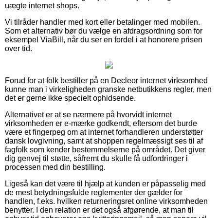
uægte internet shops.
Vi tilråder handler med kort eller betalinger med mobilen.
Som et alternativ bør du vælge en afdragsordning som for
eksempel ViaBill, når du ser en fordel i at honorere prisen
over tid.
Forud for at folk bestiller på en Decleor internet virksomhed
kunne man i virkeligheden granske netbutikkens regler, men
det er gerne ikke specielt ophidsende.
Alternativet er at se nærmere på hvorvidt internet
virksomheden er e-mærke godkendt, eftersom det burde
være et fingerpeg om at internet forhandleren understøtter
dansk lovgivning, samt at shoppen regelmæssigt ses til af
fagfolk som kender bestemmelserne på området. Det giver
dig genvej til støtte, såfremt du skulle få udfordringer i
processen med din bestilling.
Ligeså kan det være til hjælp at kunden er påpasselig med
de mest betydningsfulde reglementer der gælder for
handlen, f.eks. hvilken returneringsret online virksomheden
benytter. I den relation er det også afgørende, at man til