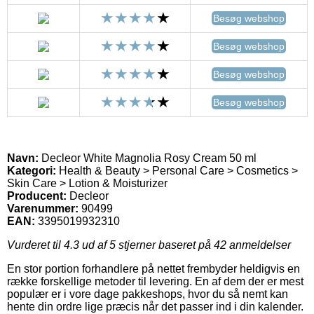
Besøg webshop
Besøg webshop
Besøg webshop
Besøg webshop
Navn:
Decleor White Magnolia Rosy Cream 50 ml
Kategori:
Health & Beauty > Personal Care > Cosmetics >
Skin Care > Lotion & Moisturizer
Producent:
Decleor
Varenummer:
90499
EAN:
3395019932310
Vurderet til
4.3
ud af 5 stjerner baseret på
42
anmeldelser
En stor portion forhandlere på nettet frembyder heldigvis en
række forskellige metoder til levering. En af dem der er mest
populær er i vore dage pakkeshops, hvor du så nemt kan
hente din ordre lige præcis når det passer ind i din kalender.