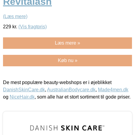
Revitalash
(Læs mere)
229
kr.
(Vis fragtpris)
Læs mere »
Køb nu »
De mest populære beauty-webshops er i øjeblikket
DanishSkinCare.dk
,
AustralianBodycare.dk
,
Made4men.dk
og
NiceHair.dk
, som alle har et stort sortiment til gode priser.