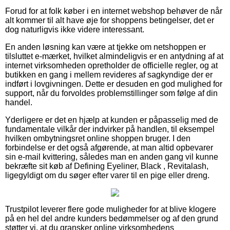
Forud for at folk køber i en internet webshop behøver de når
alt kommer til alt have øje for shoppens betingelser, det er
dog naturligvis ikke videre interessant.
En anden løsning kan være at tjekke om netshoppen er
tilsluttet e-mærket, hvilket almindeligvis er en antydning af at
internet virksomheden opretholder de officielle regler, og at
butikken en gang i mellem revideres af sagkyndige der er
indført i lovgivningen. Dette er desuden en god mulighed for
support, når du forvoldes problemstillinger som følge af din
handel.
Yderligere er det en hjælp at kunden er påpasselig med de
fundamentale vilkår der indvirker på handlen, til eksempel
hvilken ombytningsret online shoppen bruger. I den
forbindelse er det også afgørende, at man altid opbevarer
sin e-mail kvittering, således man en anden gang vil kunne
bekræfte sit køb af Defining Eyeliner, Black , Revitalash,
ligegyldigt om du søger efter varer til en pige eller dreng.
Trustpilot leverer flere gode muligheder for at blive klogere
på en hel del andre kunders bedømmelser og af den grund
støtter vi, at du gransker online virksomhedens