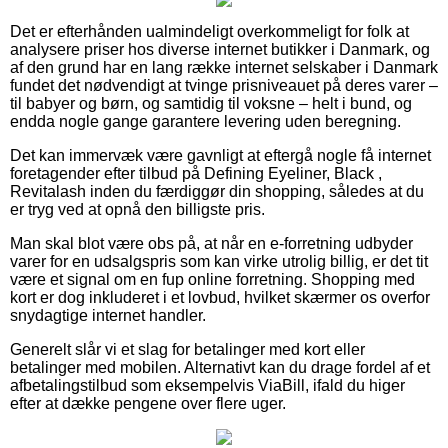
Det er efterhånden ualmindeligt overkommeligt for folk at
analysere priser hos diverse internet butikker i Danmark, og
af den grund har en lang række internet selskaber i Danmark
fundet det nødvendigt at tvinge prisniveauet på deres varer –
til babyer og børn, og samtidig til voksne – helt i bund, og
endda nogle gange garantere levering uden beregning.
Det kan immervæk være gavnligt at eftergå nogle få internet
foretagender efter tilbud på Defining Eyeliner, Black ,
Revitalash inden du færdiggør din shopping, således at du
er tryg ved at opnå den billigste pris.
Man skal blot være obs på, at når en e-forretning udbyder
varer for en udsalgspris som kan virke utrolig billig, er det tit
være et signal om en fup online forretning. Shopping med
kort er dog inkluderet i et lovbud, hvilket skærmer os overfor
snydagtige internet handler.
Generelt slår vi et slag for betalinger med kort eller
betalinger med mobilen. Alternativt kan du drage fordel af et
afbetalingstilbud som eksempelvis ViaBill, ifald du higer
efter at dække pengene over flere uger.