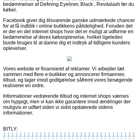
bedømmelser af Defining Eyeliner, Black , Revitalash før du
køber.
Facebook giver dig tilsvarende ganske udmærkede chancer
for at få indblik i online butikkens pålidelighed. Foruden det
er der en del internet shops hvor det er muligt at udforme en
bedømmelse af deres købsoplevelse, hvilket ligeledes
burde bruges til at danne dig et indtryk af tidligere kunders
oplevelser.
Vores website er finansieret af reklamer. Vi arbejder tæt
sammen med flere e-butikker og annoncerer firmaernes
tilbud, og tager imod godtgørelse såfremt vores besøgende
realiserer en ordre.
Informationer vedrørende tilbud og internet shops værnes
om hyppigt, men vi kan ikke garantere imod ændringer der
muligvis er udført siden vi sidst opdaterede sidens
informationer.
BITLY:
1
1
1
1
1
1
1
1
1
1
1
1
1
1
1
1
1
1
1
1
1
1
1
1
1
1
1
1
1
1
1
1
1