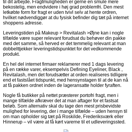
til dit arbejde. Fragtmuligheden er gerne en smule mere
bekostelig, men endvidere i høj grad problemfri. Den mest
letkøbte form for fragt er uden tvivl selv at hente ordren,
hvilket nødvendiggør at du fysisk befinder dig tæt på internet
shoppens adresse.
Leveringstiden på Makeup > Revitalash >Øjne kan i nogle
tilfælde være super relevant forudsat du behøver din pakke
med det samme, så herved er det temmelig relevant at man
dobbelttjekker leveringstidspunktet for det vedkommende
produkt.
En hel del internet firmaer reklamerer med 1 dags levering
på en række varer, eksempelvis Defining Eyeliner, Black ,
Revitalash, men det forudsætter at orden realiseres tidligere
end et fastslået tidspunkt, med hensynstagen til at de kan nå
at få pakken ordnet inden de lageransatte holder fyraften.
Nogle få butikker på nettet præsterer portofri fragt, men i
mange tilfælde afkræver det at man aftager for et fastsat
beløb. Som alternativ skal du tage den mest prisbevidste
mulighed for levering, der i mange tilfælde – uden hensyn til
om man opholder sig tæt på Roskilde, Frederiksværk eller
Hinnerup – vil være at få kørt varerne til et udleveringssted.