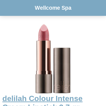
Wellcome Spa
delilah Colour Intense