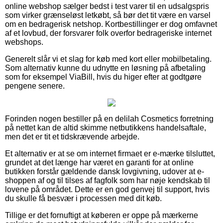
online webshop sælger bedst i test varer til en udsalgspris
som virker grænseløst letkøbt, så bør det tit være en varsel
om en bedragerisk netshop. Kortbestillinger er dog omfavnet
af et lovbud, der forsvarer folk overfor bedrageriske internet
webshops.
Generelt slår vi et slag for køb med kort eller mobilbetaling.
Som alternativ kunne du udnytte en løsning på afbetaling
som for eksempel ViaBill, hvis du higer efter at godtgøre
pengene senere.
Forinden nogen bestiller på en delilah Cosmetics forretning
på nettet kan de altid skimme netbutikkens handelsaftale,
men det er tit et tidskrævende arbejde.
Et alternativ er at se om internet firmaet er e-mærke tilsluttet,
grundet at det længe har været en garanti for at online
butikken forstår gældende dansk lovgivning, udover at e-
shoppen af og til tilses af fagfolk som har nøje kendskab til
lovene på området. Dette er en god genvej til support, hvis
du skulle få besvær i processen med dit køb.
Tillige er det fornuftigt at køberen er oppe på mærkerne