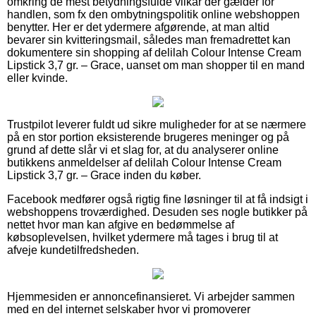
omkring de mest betydningsfulde vilkår der gælder for
handlen, som fx den ombytningspolitik online webshoppen
benytter. Her er det ydermere afgørende, at man altid
bevarer sin kvitteringsmail, således man fremadrettet kan
dokumentere sin shopping af delilah Colour Intense Cream
Lipstick 3,7 gr. – Grace, uanset om man shopper til en mand
eller kvinde.
Trustpilot leverer fuldt ud sikre muligheder for at se nærmere
på en stor portion eksisterende brugeres meninger og på
grund af dette slår vi et slag for, at du analyserer online
butikkens anmeldelser af delilah Colour Intense Cream
Lipstick 3,7 gr. – Grace inden du køber.
Facebook medfører også rigtig fine løsninger til at få indsigt i
webshoppens troværdighed. Desuden ses nogle butikker på
nettet hvor man kan afgive en bedømmelse af
købsoplevelsen, hvilket ydermere må tages i brug til at
afveje kundetilfredsheden.
Hjemmesiden er annoncefinansieret. Vi arbejder sammen
med en del internet selskaber hvor vi promoverer