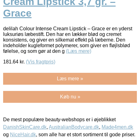
Cream Lipstick 3,7 gr. –
Grace
delilah Colour Intense Cream Lipstick – Grace er en yderst
luksuriøs læbestift. Den har en lækker blød og cremet
konsistens, og giver en silkemat effekt på læberne. Den
indeholder kugleformet polymerer, som giver en fløjlsblød
følelse, og som gør at den g
(Læs mere)
181.64
kr.
(Vis fragtpris)
Læs mere »
Køb nu »
De mest populære beauty-webshops er i øjeblikket
DanishSkinCare.dk
,
AustralianBodycare.dk
,
Made4men.dk
og
NiceHair.dk
, som alle har et stort sortiment til gode priser.