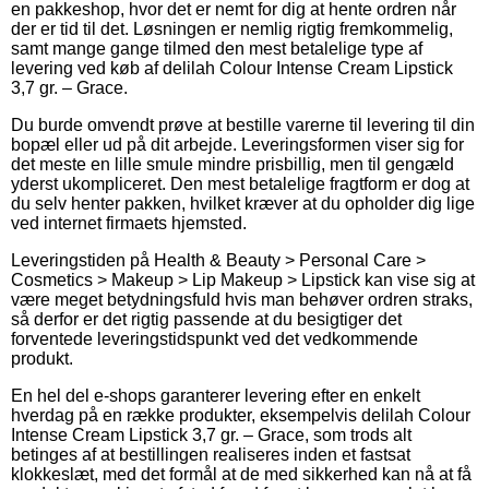
en pakkeshop, hvor det er nemt for dig at hente ordren når
der er tid til det. Løsningen er nemlig rigtig fremkommelig,
samt mange gange tilmed den mest betalelige type af
levering ved køb af delilah Colour Intense Cream Lipstick
3,7 gr. – Grace.
Du burde omvendt prøve at bestille varerne til levering til din
bopæl eller ud på dit arbejde. Leveringsformen viser sig for
det meste en lille smule mindre prisbillig, men til gengæld
yderst ukompliceret. Den mest betalelige fragtform er dog at
du selv henter pakken, hvilket kræver at du opholder dig lige
ved internet firmaets hjemsted.
Leveringstiden på Health & Beauty > Personal Care >
Cosmetics > Makeup > Lip Makeup > Lipstick kan vise sig at
være meget betydningsfuld hvis man behøver ordren straks,
så derfor er det rigtig passende at du besigtiger det
forventede leveringstidspunkt ved det vedkommende
produkt.
En hel del e-shops garanterer levering efter en enkelt
hverdag på en række produkter, eksempelvis delilah Colour
Intense Cream Lipstick 3,7 gr. – Grace, som trods alt
betinges af at bestillingen realiseres inden et fastsat
klokkeslæt, med det formål at de med sikkerhed kan nå at få