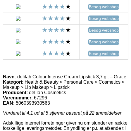
Besøg webshop
Besøg webshop
Besøg webshop
Besøg webshop
Besøg webshop
Navn:
delilah Colour Intense Cream Lipstick 3,7 gr. – Grace
Kategori:
Health & Beauty > Personal Care > Cosmetics >
Makeup > Lip Makeup > Lipstick
Producent:
delilah Cosmetics
Varenummer:
67296
EAN:
5060393930563
Vurderet til
4.1
ud af 5 stjerner baseret på
22
anmeldelser
Adskillige internet forretninger giver nu om stunder en række
forskellige leveringsmetoder. En yndling er p.t. at afsende til