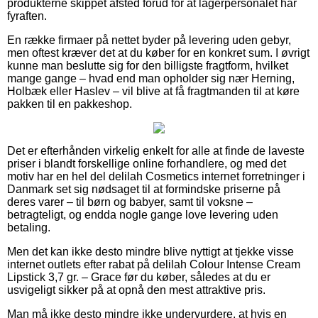
produkterne skippet afsted forud for at lagerpersonalet har
fyraften.
En række firmaer på nettet byder på levering uden gebyr,
men oftest kræver det at du køber for en konkret sum. I øvrigt
kunne man beslutte sig for den billigste fragtform, hvilket
mange gange – hvad end man opholder sig nær Herning,
Holbæk eller Haslev – vil blive at få fragtmanden til at køre
pakken til en pakkeshop.
Det er efterhånden virkelig enkelt for alle at finde de laveste
priser i blandt forskellige online forhandlere, og med det
motiv har en hel del delilah Cosmetics internet forretninger i
Danmark set sig nødsaget til at formindske priserne på
deres varer – til børn og babyer, samt til voksne –
betragteligt, og endda nogle gange love levering uden
betaling.
Men det kan ikke desto mindre blive nyttigt at tjekke visse
internet outlets efter rabat på delilah Colour Intense Cream
Lipstick 3,7 gr. – Grace før du køber, således at du er
usvigeligt sikker på at opnå den mest attraktive pris.
Man må ikke desto mindre ikke undervurdere, at hvis en