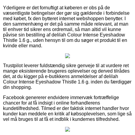
Yderligere er det fornuftigt at køberen er obs på de
væsentligste betingelser der gør sig gældende i forbindelse
med købet, fx den bytteret internet webshoppen benytter. I
den sammenhæng er det på samme måde relevant, at man
til enhver tid sikrer ens ordremail, så man altid vil kunne
påvise sin bestilling af delilah Colour Intense Eyeshadow
Thistle 1.6 g., uden hensyn til om du søger et produkt til en
kvinde eller mand.
Trustpilot leverer fuldstændig sikre genveje til at vurdere ret
mange eksisterende brugeres oplevelser og derved tilrådes
det, at du kigger på e-butikkens anmeldelser af delilah
Colour Intense Eyeshadow Thistle 1.6 g. inden du færdiggør
din shopping.
Facebook genererer endvidere immervæk fortræffelige
chancer for at få indsigt i online forhandlerens
kundetilfredshed. Tilmed er der faktisk internet handler hvor
kunder kan meddele en kritik af købsoplevelsen, som lige så
vel må bruges til at få et indblik i kundernes tilfredshed.