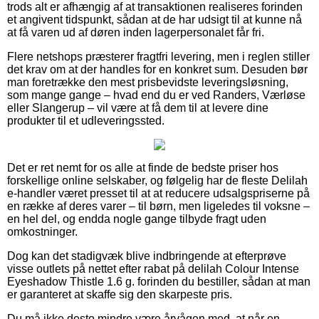
trods alt er afhængig af at transaktionen realiseres forinden
et angivent tidspunkt, sådan at de har udsigt til at kunne nå
at få varen ud af døren inden lagerpersonalet får fri.
Flere netshops præsterer fragtfri levering, men i reglen stiller
det krav om at der handles for en konkret sum. Desuden bør
man foretrække den mest prisbevidste leveringsløsning,
som mange gange – hvad end du er ved Randers, Værløse
eller Slangerup – vil være at få dem til at levere dine
produkter til et udleveringssted.
Det er ret nemt for os alle at finde de bedste priser hos
forskellige online selskaber, og følgelig har de fleste Delilah
e-handler været presset til at at reducere udsalgspriserne på
en række af deres varer – til børn, men ligeledes til voksne –
en hel del, og endda nogle gange tilbyde fragt uden
omkostninger.
Dog kan det stadigvæk blive indbringende at efterprøve
visse outlets på nettet efter rabat på delilah Colour Intense
Eyeshadow Thistle 1.6 g. forinden du bestiller, sådan at man
er garanteret at skaffe sig den skarpeste pris.
Du må ikke desto mindre være årvågen med, at når en