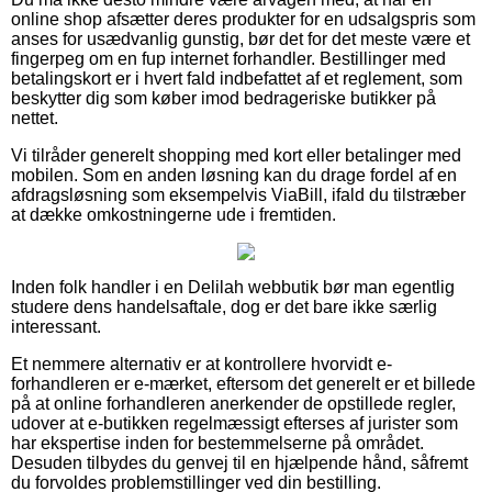
online shop afsætter deres produkter for en udsalgspris som
anses for usædvanlig gunstig, bør det for det meste være et
fingerpeg om en fup internet forhandler. Bestillinger med
betalingskort er i hvert fald indbefattet af et reglement, som
beskytter dig som køber imod bedrageriske butikker på
nettet.
Vi tilråder generelt shopping med kort eller betalinger med
mobilen. Som en anden løsning kan du drage fordel af en
afdragsløsning som eksempelvis ViaBill, ifald du tilstræber
at dække omkostningerne ude i fremtiden.
Inden folk handler i en Delilah webbutik bør man egentlig
studere dens handelsaftale, dog er det bare ikke særlig
interessant.
Et nemmere alternativ er at kontrollere hvorvidt e-
forhandleren er e-mærket, eftersom det generelt er et billede
på at online forhandleren anerkender de opstillede regler,
udover at e-butikken regelmæssigt efterses af jurister som
har ekspertise inden for bestemmelserne på området.
Desuden tilbydes du genvej til en hjælpende hånd, såfremt
du forvoldes problemstillinger ved din bestilling.