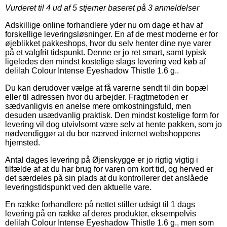
Vurderet til
4
ud af 5 stjerner baseret på
3
anmeldelser
Adskillige online forhandlere yder nu om dage et hav af
forskellige leveringsløsninger. En af de mest moderne er for
øjeblikket pakkeshops, hvor du selv henter dine nye varer
på et valgfrit tidspunkt. Denne er jo ret smart, samt typisk
ligeledes den mindst kostelige slags levering ved køb af
delilah Colour Intense Eyeshadow Thistle 1.6 g..
Du kan derudover vælge at få varerne sendt til din bopæl
eller til adressen hvor du arbejder. Fragtmetoden er
sædvanligvis en anelse mere omkostningsfuld, men
desuden usædvanlig praktisk. Den mindst kostelige form for
levering vil dog utvivlsomt være selv at hente pakken, som jo
nødvendiggør at du bor nærved internet webshoppens
hjemsted.
Antal dages levering på Øjenskygge er jo rigtig vigtig i
tilfælde af at du har brug for varen om kort tid, og herved er
det særdeles på sin plads at du kontrollerer det anslåede
leveringstidspunkt ved den aktuelle vare.
En række forhandlere på nettet stiller udsigt til 1 dags
levering på en række af deres produkter, eksempelvis
delilah Colour Intense Eyeshadow Thistle 1.6 g., men som