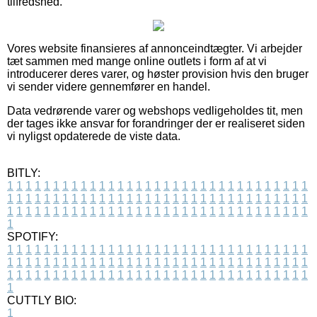
tilfredshed.
Vores website finansieres af annonceindtægter. Vi arbejder
tæt sammen med mange online outlets i form af at vi
introducerer deres varer, og høster provision hvis den bruger
vi sender videre gennemfører en handel.
Data vedrørende varer og webshops vedligeholdes tit, men
der tages ikke ansvar for forandringer der er realiseret siden
vi nyligst opdaterede de viste data.
BITLY:
1
1
1
1
1
1
1
1
1
1
1
1
1
1
1
1
1
1
1
1
1
1
1
1
1
1
1
1
1
1
1
1
1
1
1
1
1
1
1
1
1
1
1
1
1
1
1
1
1
1
1
1
1
1
1
1
1
1
1
1
1
1
1
1
1
1
1
1
1
1
1
1
1
1
1
1
1
1
1
1
1
1
1
1
1
1
1
1
1
1
1
1
1
1
1
1
1
1
1
1
SPOTIFY:
1
1
1
1
1
1
1
1
1
1
1
1
1
1
1
1
1
1
1
1
1
1
1
1
1
1
1
1
1
1
1
1
1
1
1
1
1
1
1
1
1
1
1
1
1
1
1
1
1
1
1
1
1
1
1
1
1
1
1
1
1
1
1
1
1
1
1
1
1
1
1
1
1
1
1
1
1
1
1
1
1
1
1
1
1
1
1
1
1
1
1
1
1
1
1
1
1
1
1
1
CUTTLY BIO:
1