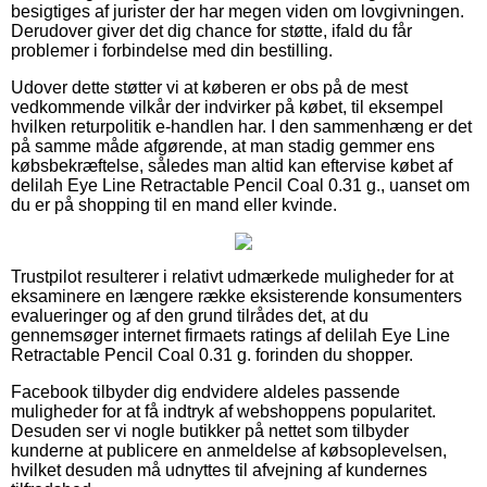
besigtiges af jurister der har megen viden om lovgivningen.
Derudover giver det dig chance for støtte, ifald du får
problemer i forbindelse med din bestilling.
Udover dette støtter vi at køberen er obs på de mest
vedkommende vilkår der indvirker på købet, til eksempel
hvilken returpolitik e-handlen har. I den sammenhæng er det
på samme måde afgørende, at man stadig gemmer ens
købsbekræftelse, således man altid kan eftervise købet af
delilah Eye Line Retractable Pencil Coal 0.31 g., uanset om
du er på shopping til en mand eller kvinde.
Trustpilot resulterer i relativt udmærkede muligheder for at
eksaminere en længere række eksisterende konsumenters
evalueringer og af den grund tilrådes det, at du
gennemsøger internet firmaets ratings af delilah Eye Line
Retractable Pencil Coal 0.31 g. forinden du shopper.
Facebook tilbyder dig endvidere aldeles passende
muligheder for at få indtryk af webshoppens popularitet.
Desuden ser vi nogle butikker på nettet som tilbyder
kunderne at publicere en anmeldelse af købsoplevelsen,
hvilket desuden må udnyttes til afvejning af kundernes