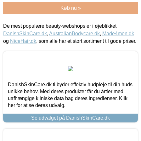
Køb nu »
De mest populære beauty-webshops er i øjeblikket
DanishSkinCare.dk
,
AustralianBodycare.dk
,
Made4men.dk
og
NiceHair.dk
, som alle har et stort sortiment til gode priser.
DanishSkinCare.dk tilbyder effektiv hudpleje til din huds
unikke behov. Med deres produkter får du årtier med
uafhængige kliniske data bag deres ingredienser. Klik
her for at se deres udvalg.
Se udvalget på DanishSkinCare.dk