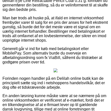
delilah Eye Line Retractable Pencil Coal 0.31 g. forinden du
gennemfører din bestilling, så du er velinformeret til at skaffe
sig den bedste pris.
Man bør trods alt huske på, at ifald en internet virksomhed
frembyder varer til salg for en pris der anses for helt ekstremt
gunstig, så burde det for det meste være et signal om en
uærlig internet forhandler. Bestillinger med betalingskort er
trods alt omfavnet af en lovbestemmelse, der sikrer en imod
uoprigtige internet shops.
Generelt går vi ind for køb med betalingskort eller
MobilePay. Som alternativ burde du overveje en
afbetalingsordning som fx ViaBill, såfremt du tilstræber at
godtgøre prisen over tid.
Forinden nogen handler på en Delilah online butik kan de
principielt sætte sig ind i netshoppens handelsvilkår, det er
dog ofte et tidskrævende arbejde.
En anden løsning kunne måske være at se nærmere på om
online virksomheden er verificeret af e-mærket, fordi det er
en tilkendegivelse af at e-firmaet lever op til gældende
dansk lovgivning, tillige med at online forretningen tit