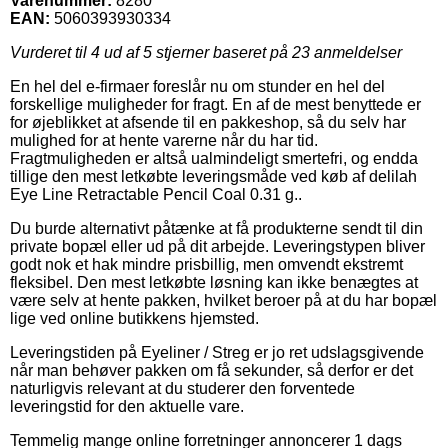
Varenummer:
8280
EAN:
5060393930334
Vurderet til
4
ud af 5 stjerner baseret på
23
anmeldelser
En hel del e-firmaer foreslår nu om stunder en hel del
forskellige muligheder for fragt. En af de mest benyttede er
for øjeblikket at afsende til en pakkeshop, så du selv har
mulighed for at hente varerne når du har tid.
Fragtmuligheden er altså ualmindeligt smertefri, og endda
tillige den mest letkøbte leveringsmåde ved køb af delilah
Eye Line Retractable Pencil Coal 0.31 g..
Du burde alternativt påtænke at få produkterne sendt til din
private bopæl eller ud på dit arbejde. Leveringstypen bliver
godt nok et hak mindre prisbillig, men omvendt ekstremt
fleksibel. Den mest letkøbte løsning kan ikke benægtes at
være selv at hente pakken, hvilket beroer på at du har bopæl
lige ved online butikkens hjemsted.
Leveringstiden på Eyeliner / Streg er jo ret udslagsgivende
når man behøver pakken om få sekunder, så derfor er det
naturligvis relevant at du studerer den forventede
leveringstid for den aktuelle vare.
Temmelig mange online forretninger annoncerer 1 dags