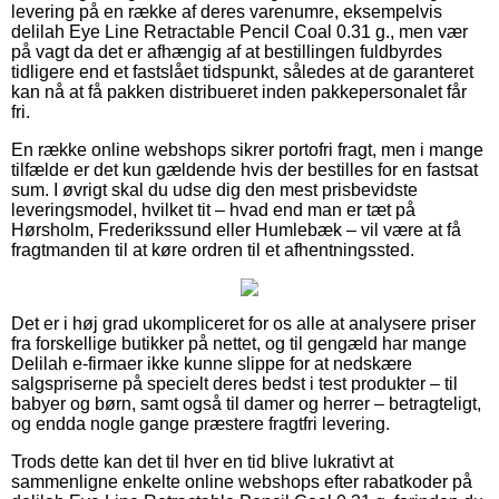
levering på en række af deres varenumre, eksempelvis
delilah Eye Line Retractable Pencil Coal 0.31 g., men vær
på vagt da det er afhængig af at bestillingen fuldbyrdes
tidligere end et fastslået tidspunkt, således at de garanteret
kan nå at få pakken distribueret inden pakkepersonalet får
fri.
En række online webshops sikrer portofri fragt, men i mange
tilfælde er det kun gældende hvis der bestilles for en fastsat
sum. I øvrigt skal du udse dig den mest prisbevidste
leveringsmodel, hvilket tit – hvad end man er tæt på
Hørsholm, Frederikssund eller Humlebæk – vil være at få
fragtmanden til at køre ordren til et afhentningssted.
Det er i høj grad ukompliceret for os alle at analysere priser
fra forskellige butikker på nettet, og til gengæld har mange
Delilah e-firmaer ikke kunne slippe for at nedskære
salgspriserne på specielt deres bedst i test produkter – til
babyer og børn, samt også til damer og herrer – betragteligt,
og endda nogle gange præstere fragtfri levering.
Trods dette kan det til hver en tid blive lukrativt at
sammenligne enkelte online webshops efter rabatkoder på