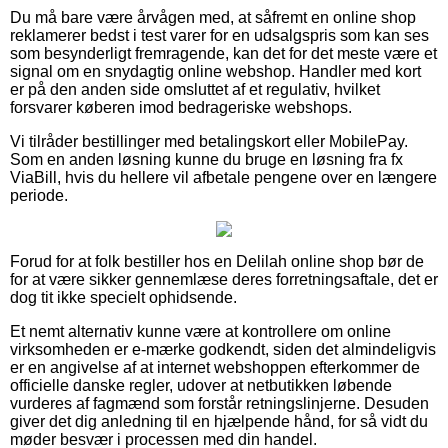
Du må bare være årvågen med, at såfremt en online shop
reklamerer bedst i test varer for en udsalgspris som kan ses
som besynderligt fremragende, kan det for det meste være et
signal om en snydagtig online webshop. Handler med kort
er på den anden side omsluttet af et regulativ, hvilket
forsvarer køberen imod bedrageriske webshops.
Vi tilråder bestillinger med betalingskort eller MobilePay.
Som en anden løsning kunne du bruge en løsning fra fx
ViaBill, hvis du hellere vil afbetale pengene over en længere
periode.
Forud for at folk bestiller hos en Delilah online shop bør de
for at være sikker gennemlæse deres forretningsaftale, det er
dog tit ikke specielt ophidsende.
Et nemt alternativ kunne være at kontrollere om online
virksomheden er e-mærke godkendt, siden det almindeligvis
er en angivelse af at internet webshoppen efterkommer de
officielle danske regler, udover at netbutikken løbende
vurderes af fagmænd som forstår retningslinjerne. Desuden
giver det dig anledning til en hjælpende hånd, for så vidt du
møder besvær i processen med din handel.