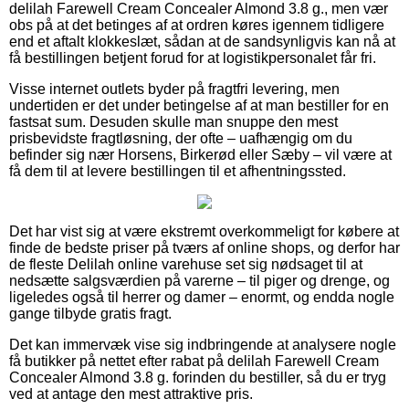
delilah Farewell Cream Concealer Almond 3.8 g., men vær
obs på at det betinges af at ordren køres igennem tidligere
end et aftalt klokkeslæt, sådan at de sandsynligvis kan nå at
få bestillingen betjent forud for at logistikpersonalet får fri.
Visse internet outlets byder på fragtfri levering, men
undertiden er det under betingelse af at man bestiller for en
fastsat sum. Desuden skulle man snuppe den mest
prisbevidste fragtløsning, der ofte – uafhængig om du
befinder sig nær Horsens, Birkerød eller Sæby – vil være at
få dem til at levere bestillingen til et afhentningssted.
Det har vist sig at være ekstremt overkommeligt for købere at
finde de bedste priser på tværs af online shops, og derfor har
de fleste Delilah online varehuse set sig nødsaget til at
nedsætte salgsværdien på varerne – til piger og drenge, og
ligeledes også til herrer og damer – enormt, og endda nogle
gange tilbyde gratis fragt.
Det kan immervæk vise sig indbringende at analysere nogle
få butikker på nettet efter rabat på delilah Farewell Cream
Concealer Almond 3.8 g. forinden du bestiller, så du er tryg
ved at antage den mest attraktive pris.