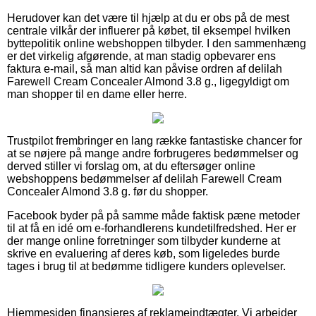
Herudover kan det være til hjælp at du er obs på de mest
centrale vilkår der influerer på købet, til eksempel hvilken
byttepolitik online webshoppen tilbyder. I den sammenhæng
er det virkelig afgørende, at man stadig opbevarer ens
faktura e-mail, så man altid kan påvise ordren af delilah
Farewell Cream Concealer Almond 3.8 g., ligegyldigt om
man shopper til en dame eller herre.
Trustpilot frembringer en lang række fantastiske chancer for
at se nøjere på mange andre forbrugeres bedømmelser og
derved stiller vi forslag om, at du eftersøger online
webshoppens bedømmelser af delilah Farewell Cream
Concealer Almond 3.8 g. før du shopper.
Facebook byder på på samme måde faktisk pæne metoder
til at få en idé om e-forhandlerens kundetilfredshed. Her er
der mange online forretninger som tilbyder kunderne at
skrive en evaluering af deres køb, som ligeledes burde
tages i brug til at bedømme tidligere kunders oplevelser.
Hjemmesiden finansieres af reklameindtægter. Vi arbejder