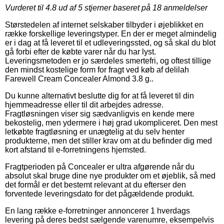
Vurderet til
4.8
ud af 5 stjerner baseret på
18
anmeldelser
Størstedelen af internet selskaber tilbyder i øjeblikket en
række forskellige leveringstyper. En der er meget almindelig
er i dag at få leveret til et udleveringssted, og så skal du blot
gå forbi efter de købte varer når du har lyst.
Leveringsmetoden er jo særdeles smertefri, og oftest tillige
den mindst kostelige form for fragt ved køb af delilah
Farewell Cream Concealer Almond 3.8 g..
Du kunne alternativt beslutte dig for at få leveret til din
hjemmeadresse eller til dit arbejdes adresse.
Fragtløsningen viser sig sædvanligvis en kende mere
bekostelig, men ydermere i høj grad ukompliceret. Den mest
letkøbte fragtløsning er unægtelig at du selv henter
produkterne, men det stiller krav om at du befinder dig med
kort afstand til e-forretningens hjemsted.
Fragtperioden på Concealer er ultra afgørende når du
absolut skal bruge dine nye produkter om et øjeblik, så med
det formål er det bestemt relevant at du efterser den
forventede leveringsdato for det pågældende produkt.
En lang række e-forretninger annoncerer 1 hverdags
levering på deres bedst sælgende varenumre, eksempelvis