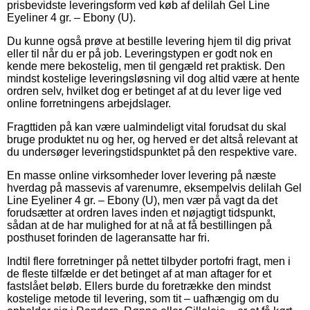
prisbevidste leveringsform ved køb af delilah Gel Line
Eyeliner 4 gr. – Ebony (U).
Du kunne også prøve at bestille levering hjem til dig privat
eller til når du er på job. Leveringstypen er godt nok en
kende mere bekostelig, men til gengæld ret praktisk. Den
mindst kostelige leveringsløsning vil dog altid være at hente
ordren selv, hvilket dog er betinget af at du lever lige ved
online forretningens arbejdslager.
Fragttiden på kan være ualmindeligt vital forudsat du skal
bruge produktet nu og her, og herved er det altså relevant at
du undersøger leveringstidspunktet på den respektive vare.
En masse online virksomheder lover levering på næste
hverdag på massevis af varenumre, eksempelvis delilah Gel
Line Eyeliner 4 gr. – Ebony (U), men vær på vagt da det
forudsætter at ordren laves inden et nøjagtigt tidspunkt,
sådan at de har mulighed for at nå at få bestillingen på
posthuset forinden de lageransatte har fri.
Indtil flere forretninger på nettet tilbyder portofri fragt, men i
de fleste tilfælde er det betinget af at man aftager for et
fastslået beløb. Ellers burde du foretrække den mindst
kostelige metode til levering, som tit – uafhængig om du