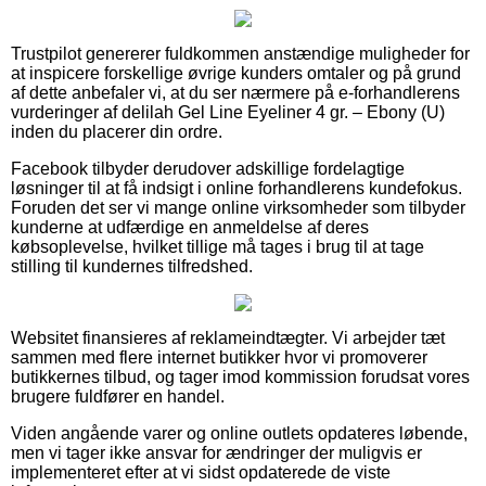
Trustpilot genererer fuldkommen anstændige muligheder for
at inspicere forskellige øvrige kunders omtaler og på grund
af dette anbefaler vi, at du ser nærmere på e-forhandlerens
vurderinger af delilah Gel Line Eyeliner 4 gr. – Ebony (U)
inden du placerer din ordre.
Facebook tilbyder derudover adskillige fordelagtige
løsninger til at få indsigt i online forhandlerens kundefokus.
Foruden det ser vi mange online virksomheder som tilbyder
kunderne at udfærdige en anmeldelse af deres
købsoplevelse, hvilket tillige må tages i brug til at tage
stilling til kundernes tilfredshed.
Websitet finansieres af reklameindtægter. Vi arbejder tæt
sammen med flere internet butikker hvor vi promoverer
butikkernes tilbud, og tager imod kommission forudsat vores
brugere fuldfører en handel.
Viden angående varer og online outlets opdateres løbende,
men vi tager ikke ansvar for ændringer der muligvis er
implementeret efter at vi sidst opdaterede de viste