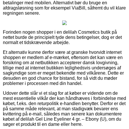
betalinger med mobilen. Alternativt bør du bruge en
afdragsløsning som for eksempel ViaBill, såfremt du vil klare
regningen senere.
Forinden nogen shopper i en delilah Cosmetics butik på
nettet burde de principielt tyde dens betingelser, dog er det
normalt et tidskrævende arbejde.
Et alternativ kunne derfor være at granske hvorvidt internet
shoppen er medlem af e-mærket, eftersom det kan være en
forsikring om at netbutikken accepterer dansk lovgivning,
tillige med at internet butikken lejlighedsvis undersøges af
sagkyndige som er meget bekendte med vilkårene. Dette er
desuden en god chance for bistand, for så vidt du møder
problemer i processen med din handel.
Udover dette slår vi et slag for at køber er vidende om de
mest essentielle vilkår der kan håndhæves i forbindelse med
købet, f.eks. den returpolitik e-handlen benytter. Derfor er det
på samme måde relevant, at man stadigvæk bevarer ens
kvittering på e-mail, således man senere kan dokumentere
købet af delilah Gel Line Eyeliner 4 gr. – Ebony (U), om du
søger et produkt til en dame eller herre.