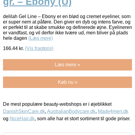
gr. – Ebony (U)
delilah Gel Line – Ebony er en blød og cremet eyeliner, som
er super nem at påføre. Den giver en dyb og intens farve, og
er perfekt til at skabe smukke og definerede øjne. Eyelineren
er vandfast, og vil derfor ikke tvære ud, men bliver på plads
hele dagen
(Læs mere)
166.44
kr.
(Vis fragtpris)
Læs mere »
Køb nu »
De mest populære beauty-webshops er i øjeblikket
DanishSkinCare.dk
,
AustralianBodycare.dk
,
Made4men.dk
og
NiceHair.dk
, som alle har et stort sortiment til gode priser.