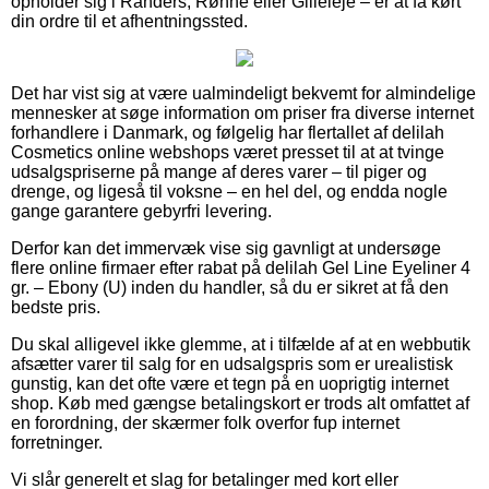
opholder sig i Randers, Rønne eller Gilleleje – er at få kørt
din ordre til et afhentningssted.
Det har vist sig at være ualmindeligt bekvemt for almindelige
mennesker at søge information om priser fra diverse internet
forhandlere i Danmark, og følgelig har flertallet af delilah
Cosmetics online webshops været presset til at at tvinge
udsalgspriserne på mange af deres varer – til piger og
drenge, og ligeså til voksne – en hel del, og endda nogle
gange garantere gebyrfri levering.
Derfor kan det immervæk vise sig gavnligt at undersøge
flere online firmaer efter rabat på delilah Gel Line Eyeliner 4
gr. – Ebony (U) inden du handler, så du er sikret at få den
bedste pris.
Du skal alligevel ikke glemme, at i tilfælde af at en webbutik
afsætter varer til salg for en udsalgspris som er urealistisk
gunstig, kan det ofte være et tegn på en uoprigtig internet
shop. Køb med gængse betalingskort er trods alt omfattet af
en forordning, der skærmer folk overfor fup internet
forretninger.
Vi slår generelt et slag for betalinger med kort eller