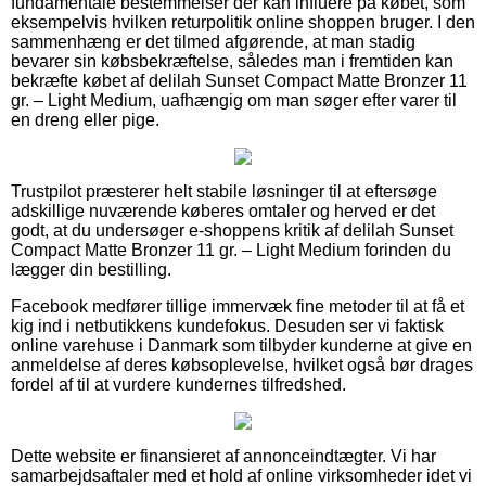
fundamentale bestemmelser der kan influere på købet, som
eksempelvis hvilken returpolitik online shoppen bruger. I den
sammenhæng er det tilmed afgørende, at man stadig
bevarer sin købsbekræftelse, således man i fremtiden kan
bekræfte købet af delilah Sunset Compact Matte Bronzer 11
gr. – Light Medium, uafhængig om man søger efter varer til
en dreng eller pige.
Trustpilot præsterer helt stabile løsninger til at eftersøge
adskillige nuværende køberes omtaler og herved er det
godt, at du undersøger e-shoppens kritik af delilah Sunset
Compact Matte Bronzer 11 gr. – Light Medium forinden du
lægger din bestilling.
Facebook medfører tillige immervæk fine metoder til at få et
kig ind i netbutikkens kundefokus. Desuden ser vi faktisk
online varehuse i Danmark som tilbyder kunderne at give en
anmeldelse af deres købsoplevelse, hvilket også bør drages
fordel af til at vurdere kundernes tilfredshed.
Dette website er finansieret af annonceindtægter. Vi har
samarbejdsaftaler med et hold af online virksomheder idet vi