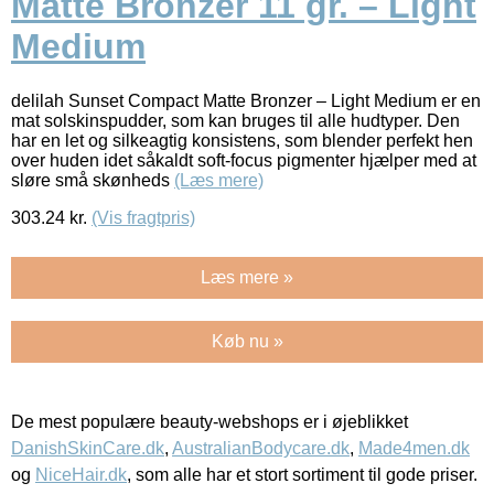
Matte Bronzer 11 gr. – Light
Medium
delilah Sunset Compact Matte Bronzer – Light Medium er en
mat solskinspudder, som kan bruges til alle hudtyper. Den
har en let og silkeagtig konsistens, som blender perfekt hen
over huden idet såkaldt soft-focus pigmenter hjælper med at
sløre små skønheds
(Læs mere)
303.24
kr.
(Vis fragtpris)
Læs mere »
Køb nu »
De mest populære beauty-webshops er i øjeblikket
DanishSkinCare.dk
,
AustralianBodycare.dk
,
Made4men.dk
og
NiceHair.dk
, som alle har et stort sortiment til gode priser.