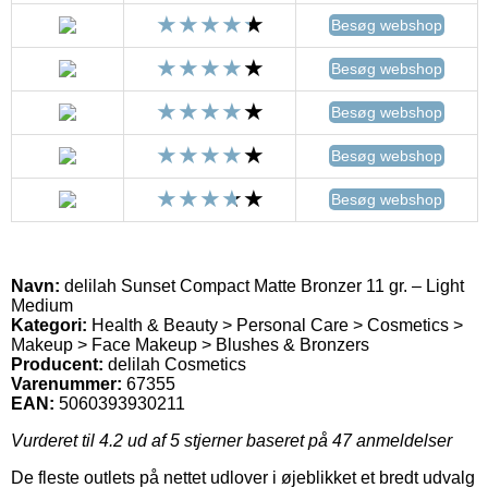
Besøg webshop
Besøg webshop
Besøg webshop
Besøg webshop
Besøg webshop
Navn:
delilah Sunset Compact Matte Bronzer 11 gr. – Light
Medium
Kategori:
Health & Beauty > Personal Care > Cosmetics >
Makeup > Face Makeup > Blushes & Bronzers
Producent:
delilah Cosmetics
Varenummer:
67355
EAN:
5060393930211
Vurderet til
4.2
ud af 5 stjerner baseret på
47
anmeldelser
De fleste outlets på nettet udlover i øjeblikket et bredt udvalg