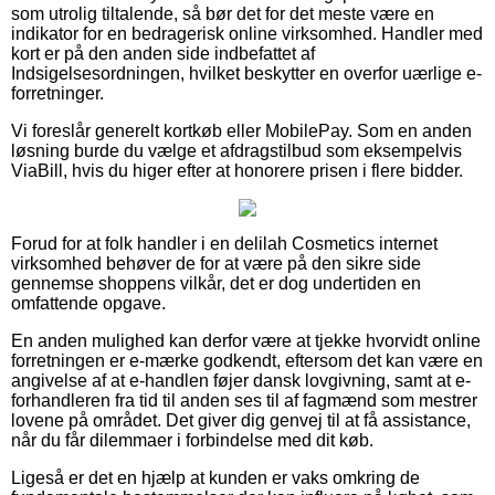
som utrolig tiltalende, så bør det for det meste være en
indikator for en bedragerisk online virksomhed. Handler med
kort er på den anden side indbefattet af
Indsigelsesordningen, hvilket beskytter en overfor uærlige e-
forretninger.
Vi foreslår generelt kortkøb eller MobilePay. Som en anden
løsning burde du vælge et afdragstilbud som eksempelvis
ViaBill, hvis du higer efter at honorere prisen i flere bidder.
Forud for at folk handler i en delilah Cosmetics internet
virksomhed behøver de for at være på den sikre side
gennemse shoppens vilkår, det er dog undertiden en
omfattende opgave.
En anden mulighed kan derfor være at tjekke hvorvidt online
forretningen er e-mærke godkendt, eftersom det kan være en
angivelse af at e-handlen føjer dansk lovgivning, samt at e-
forhandleren fra tid til anden ses til af fagmænd som mestrer
lovene på området. Det giver dig genvej til at få assistance,
når du får dilemmaer i forbindelse med dit køb.
Ligeså er det en hjælp at kunden er vaks omkring de