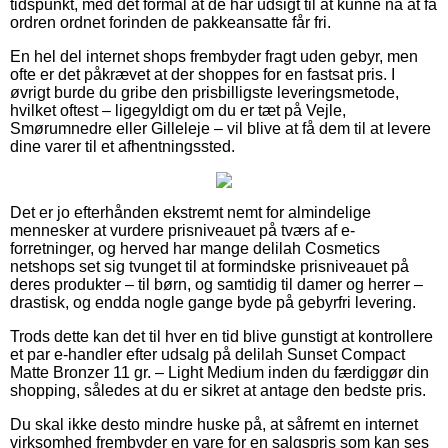
tidspunkt, med det formål at de har udsigt til at kunne nå at få
ordren ordnet forinden de pakkeansatte får fri.
En hel del internet shops frembyder fragt uden gebyr, men
ofte er det påkrævet at der shoppes for en fastsat pris. I
øvrigt burde du gribe den prisbilligste leveringsmetode,
hvilket oftest – ligegyldigt om du er tæt på Vejle,
Smørumnedre eller Gilleleje – vil blive at få dem til at levere
dine varer til et afhentningssted.
Det er jo efterhånden ekstremt nemt for almindelige
mennesker at vurdere prisniveauet på tværs af e-
forretninger, og herved har mange delilah Cosmetics
netshops set sig tvunget til at formindske prisniveauet på
deres produkter – til børn, og samtidig til damer og herrer –
drastisk, og endda nogle gange byde på gebyrfri levering.
Trods dette kan det til hver en tid blive gunstigt at kontrollere
et par e-handler efter udsalg på delilah Sunset Compact
Matte Bronzer 11 gr. – Light Medium inden du færdiggør din
shopping, således at du er sikret at antage den bedste pris.
Du skal ikke desto mindre huske på, at såfremt en internet
virksomhed frembyder en vare for en salgspris som kan ses