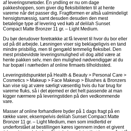
af leveringsmetoder. En yndling er nu om dage
pakkeshoppen, som giver dig fleksibiliteten til at hente
varerne når det passer dig. Fragtformen er altså ualmindeligt
hensigtsmæssig, samt desuden desuden den mest
betalelige type af levering ved køb af delilah Sunset
Compact Matte Bronzer 11 gr. – Light Medium.
Du bør derudover foretrække at få leveret til hvor du bor eller
ud på dit arbejde. Løsningen viser sig beklageligvis en tand
mindre prisbillig, men til gengæld temmelig fleksibel. Den
mest prisbevidste leveringsmulighed vil dog altid være at
hente pakken selv, men den mulighed nødvendiggør at du
har bopæl i nærheden af online firmaets tilholdssted.
Leveringstidspunktet på Health & Beauty > Personal Care >
Cosmetics > Makeup > Face Makeup > Blushes & Bronzers
kan vise sig at være særligt væsentlig hvis du har brug for
varerne fluks, så i det øjemed er det helt passende at man
kigger nærmere på leveringstiden på den vedkommende
vare.
Masser af online forhandlere byder på 1 dags fragt på en
række varer, eksempelvis delilah Sunset Compact Matte
Bronzer 11 gr. – Light Medium, men som imidlertid er
underforstået at bestillingen køres igennem inden et givent