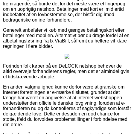
fremragende, så burde det for det meste være et fingerpeg
om en uoprigtig netshop. Betalinger med kort er imidlertid
indbefattet af en lovbestemmelse, der bistår dig imod
bedrageriske online forhandlere.
Generelt anbefaler vi køb med gængse betalingskort eller
betalinger med mobilen. Alternativt bør du drage fordel af en
afbetalingsløsning fra fx ViaBill, såfremt du hellere vil klare
regningen i flere bidder.
Forinden folk køber på en DeLOCK netshop behøver de
altid overveje forhandlerens regler, men det er almindeligvis
et tidskrævende arbejde.
En anden valgmulighed kunne derfor være at granske om
internet forretningen er e-mærke tilsluttet, grundet at det
længe har været en angivelse af at internet webshoppen
understøtter den officielle danske lovgivning, foruden at e-
forhandleren nu og da kontrolleres af sagkyndige som forstår
de gældende love. Dette er desuden en god chance for
støtte, ifald du forvoldes problemstillinger i forbindelse med
din ordre.