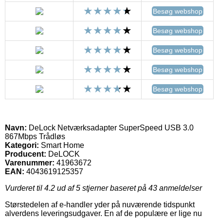
Besøg webshop
Besøg webshop
Besøg webshop
Besøg webshop
Besøg webshop
Navn:
DeLock Netværksadapter SuperSpeed USB 3.0
867Mbps Trådløs
Kategori:
Smart Home
Producent:
DeLOCK
Varenummer:
41963672
EAN:
4043619125357
Vurderet til
4.2
ud af 5 stjerner baseret på
43
anmeldelser
Størstedelen af e-handler yder på nuværende tidspunkt
alverdens leveringsudgaver. En af de populære er lige nu