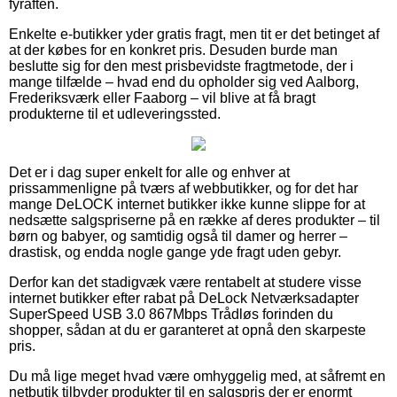
fyraften.
Enkelte e-butikker yder gratis fragt, men tit er det betinget af
at der købes for en konkret pris. Desuden burde man
beslutte sig for den mest prisbevidste fragtmetode, der i
mange tilfælde – hvad end du opholder sig ved Aalborg,
Frederiksværk eller Faaborg – vil blive at få bragt
produkterne til et udleveringssted.
Det er i dag super enkelt for alle og enhver at
prissammenligne på tværs af webbutikker, og for det har
mange DeLOCK internet butikker ikke kunne slippe for at
nedsætte salgspriserne på en række af deres produkter – til
børn og babyer, og samtidig også til damer og herrer –
drastisk, og endda nogle gange yde fragt uden gebyr.
Derfor kan det stadigvæk være rentabelt at studere visse
internet butikker efter rabat på DeLock Netværksadapter
SuperSpeed USB 3.0 867Mbps Trådløs forinden du
shopper, sådan at du er garanteret at opnå den skarpeste
pris.
Du må lige meget hvad være omhyggelig med, at såfremt en
netbutik tilbyder produkter til en salgspris der er enormt