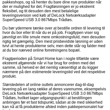
pakkeshops, og så henter du bare dine nye produkter når
der er mulighed for det. Fragtløsningen er jo ekstremt
fleksibel, og tit desuden den mest betalelige
leveringsversion ved køb af DeLock Netværksadapter
SuperSpeed USB 3.0 867Mbps Trådløs.
Du bør ydermere tænke over at bestille ordren til levering til
hvor du bor eller til når du er på job. Fragttypen viser sig
jævnligt en lille smule mere omkostningsfuld, men desuden
rigtig let gængelig. Den mest prisbevidste løsning er uden
tvivl at hente produkterne selv, men dette står og falder med
at du bor nærved online forretningens bopæl.
Fragtperioden på Smart Home kan i nogle tilfælde være
ekstremt afgørende når vi har brug for ordren med det
samme, så herved er det nemlig væsentligt at du kigger
nærmere på den estimerede leveringstid ved det respektive
produkt.
Størstedelen af online outlets annoncerer dag-til-dag
levering på en lang række af deres varenumre, eksempelvis
DeLock Netværksadapter SuperSpeed USB 3.0 867Mbps
Trådløs, hvilket tager udgangspunkt i at bestillingen
anbringes før et fast tidspunkt, sådan at de med sikkerhed
kan nå at få produkterne afsted inden pakkepersonalet har