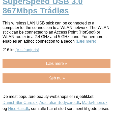
SuperSpeed USB 3.0
867Mbps Trådløs
This wireless LAN USB stick can be connected to a
computer for the connection to a WLAN network. The WLAN
stick can be connected to an Access Point (HotSpot) or
WLAN-router in a 2.4 GHz and 5 GHz band. Furthermore it
enables an adhoc connection to a secon
(Læs mere)
216
kr.
(Vis fragtpris)
Læs mere »
Køb nu »
De mest populære beauty-webshops er i øjeblikket
DanishSkinCare.dk
,
AustralianBodycare.dk
,
Made4men.dk
og
NiceHair.dk
, som alle har et stort sortiment til gode priser.