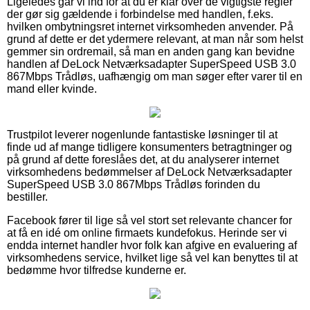
Ligeledes går vi ind for at du er klar over de vigtigste regler
der gør sig gældende i forbindelse med handlen, f.eks.
hvilken ombytningsret internet virksomheden anvender. På
grund af dette er det ydermere relevant, at man når som helst
gemmer sin ordremail, så man en anden gang kan bevidne
handlen af DeLock Netværksadapter SuperSpeed USB 3.0
867Mbps Trådløs, uafhængig om man søger efter varer til en
mand eller kvinde.
Trustpilot leverer nogenlunde fantastiske løsninger til at
finde ud af mange tidligere konsumenters betragtninger og
på grund af dette foreslåes det, at du analyserer internet
virksomhedens bedømmelser af DeLock Netværksadapter
SuperSpeed USB 3.0 867Mbps Trådløs forinden du
bestiller.
Facebook fører til lige så vel stort set relevante chancer for
at få en idé om online firmaets kundefokus. Herinde ser vi
endda internet handler hvor folk kan afgive en evaluering af
virksomhedens service, hvilket lige så vel kan benyttes til at
bedømme hvor tilfredse kunderne er.