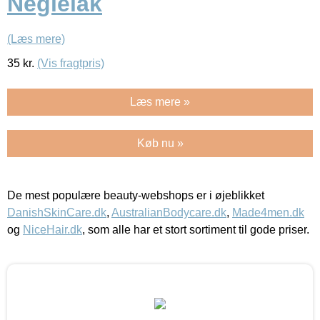
Neglelak
(Læs mere)
35
kr.
(Vis fragtpris)
Læs mere »
Køb nu »
De mest populære beauty-webshops er i øjeblikket
DanishSkinCare.dk
,
AustralianBodycare.dk
,
Made4men.dk
og
NiceHair.dk
, som alle har et stort sortiment til gode priser.