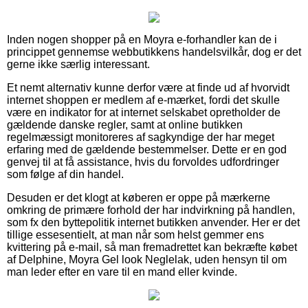
Inden nogen shopper på en Moyra e-forhandler kan de i
princippet gennemse webbutikkens handelsvilkår, dog er det
gerne ikke særlig interessant.
Et nemt alternativ kunne derfor være at finde ud af hvorvidt
internet shoppen er medlem af e-mærket, fordi det skulle
være en indikator for at internet selskabet opretholder de
gældende danske regler, samt at online butikken
regelmæssigt monitoreres af sagkyndige der har meget
erfaring med de gældende bestemmelser. Dette er en god
genvej til at få assistance, hvis du forvoldes udfordringer
som følge af din handel.
Desuden er det klogt at køberen er oppe på mærkerne
omkring de primære forhold der har indvirkning på handlen,
som fx den byttepolitik internet butikken anvender. Her er det
tillige essesentielt, at man når som helst gemmer ens
kvittering på e-mail, så man fremadrettet kan bekræfte købet
af Delphine, Moyra Gel look Neglelak, uden hensyn til om
man leder efter en vare til en mand eller kvinde.