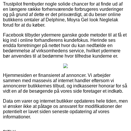
Trustpilot frembyder nogle solide chancer for at finde ud af
en længere række forhenværende forbrugeres vurderinger
og på grund af dette er det prisværdigt, at du beser online
butikkens omtaler af Delphine, Moyra Gel look Neglelak
forud for at du køber.
Facebook tilbyder ydermere ganske gode metoder til at få et
kig ind i online forhandlerens kundefokus. Herinde ses
endda forretninger på nettet hvor du kan nedfælde en
bedømmelse af virksomhedens service, hvilket ydermere
bør anvendes til at bedømme hvor tilfredse kunderne er.
Hjemmesiden er finansieret af annoncer. Vi arbejder
sammen med massevis af internet handler eftersom vi
annoncerer butikkernes tilbud, og indkasserer honorar for så
vidt en af de besøgende på vores side foretager et indkøb.
Data om varer og internet butikker opdateres hele tiden, men
vi ønsker ikke at påtage os ansvaret for modifikationer der
potentielt er lavet siden seneste opdatering af vores
informationer.