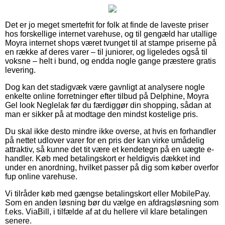
Det er jo meget smertefrit for folk at finde de laveste priser
hos forskellige internet varehuse, og til gengæld har utallige
Moyra internet shops været tvunget til at stampe priserne på
en række af deres varer – til juniorer, og ligeledes også til
voksne – helt i bund, og endda nogle gange præstere gratis
levering.
Dog kan det stadigvæk være gavnligt at analysere nogle
enkelte online forretninger efter tilbud på Delphine, Moyra
Gel look Neglelak før du færdiggør din shopping, sådan at
man er sikker på at modtage den mindst kostelige pris.
Du skal ikke desto mindre ikke overse, at hvis en forhandler
på nettet udlover varer for en pris der kan virke umådelig
attraktiv, så kunne det tit være et kendetegn på en uægte e-
handler. Køb med betalingskort er heldigvis dækket ind
under en anordning, hvilket passer på dig som køber overfor
fup online varehuse.
Vi tilråder køb med gængse betalingskort eller MobilePay.
Som en anden løsning bør du vælge en afdragsløsning som
f.eks. ViaBill, i tilfælde af at du hellere vil klare betalingen
senere.