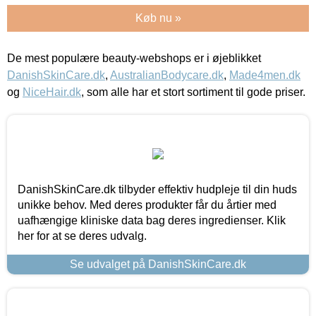
Køb nu »
De mest populære beauty-webshops er i øjeblikket
DanishSkinCare.dk
,
AustralianBodycare.dk
,
Made4men.dk
og
NiceHair.dk
, som alle har et stort sortiment til gode priser.
DanishSkinCare.dk tilbyder effektiv hudpleje til din huds
unikke behov. Med deres produkter får du årtier med
uafhængige kliniske data bag deres ingredienser. Klik
her for at se deres udvalg.
Se udvalget på DanishSkinCare.dk