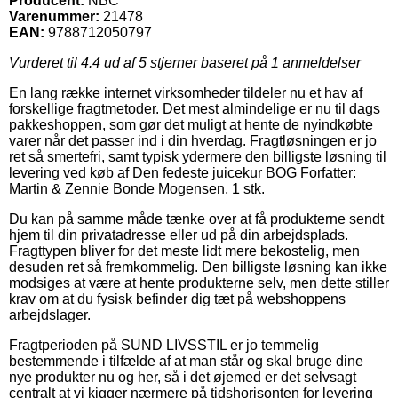
Producent:
NBC
Varenummer:
21478
EAN:
9788712050797
Vurderet til
4.4
ud af 5 stjerner baseret på
1
anmeldelser
En lang række internet virksomheder tildeler nu et hav af
forskellige fragtmetoder. Det mest almindelige er nu til dags
pakkeshoppen, som gør det muligt at hente de nyindkøbte
varer når det passer ind i din hverdag. Fragtløsningen er jo
ret så smertefri, samt typisk ydermere den billigste løsning til
levering ved køb af Den fedeste juicekur BOG Forfatter:
Martin & Zennie Bonde Mogensen, 1 stk.
Du kan på samme måde tænke over at få produkterne sendt
hjem til din privatadresse eller ud på din arbejdsplads.
Fragttypen bliver for det meste lidt mere bekostelig, men
desuden ret så fremkommelig. Den billigste løsning kan ikke
modsiges at være at hente produkterne selv, men dette stiller
krav om at du fysisk befinder dig tæt på webshoppens
arbejdslager.
Fragtperioden på SUND LIVSSTIL er jo temmelig
bestemmende i tilfælde af at man står og skal bruge dine
nye produkter nu og her, så i det øjemed er det selvsagt
centralt at vi kigger nærmere på tidshorisonten for levering