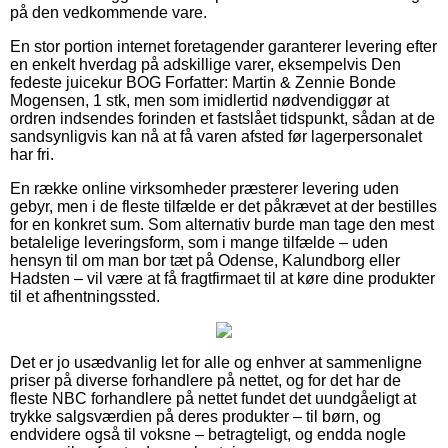
på den vedkommende vare.
En stor portion internet foretagender garanterer levering efter
en enkelt hverdag på adskillige varer, eksempelvis Den
fedeste juicekur BOG Forfatter: Martin & Zennie Bonde
Mogensen, 1 stk, men som imidlertid nødvendiggør at
ordren indsendes forinden et fastslået tidspunkt, sådan at de
sandsynligvis kan nå at få varen afsted før lagerpersonalet
har fri.
En række online virksomheder præsterer levering uden
gebyr, men i de fleste tilfælde er det påkrævet at der bestilles
for en konkret sum. Som alternativ burde man tage den mest
betalelige leveringsform, som i mange tilfælde – uden
hensyn til om man bor tæt på Odense, Kalundborg eller
Hadsten – vil være at få fragtfirmaet til at køre dine produkter
til et afhentningssted.
Det er jo usædvanlig let for alle og enhver at sammenligne
priser på diverse forhandlere på nettet, og for det har de
fleste NBC forhandlere på nettet fundet det uundgåeligt at
trykke salgsværdien på deres produkter – til børn, og
endvidere også til voksne – betragteligt, og endda nogle