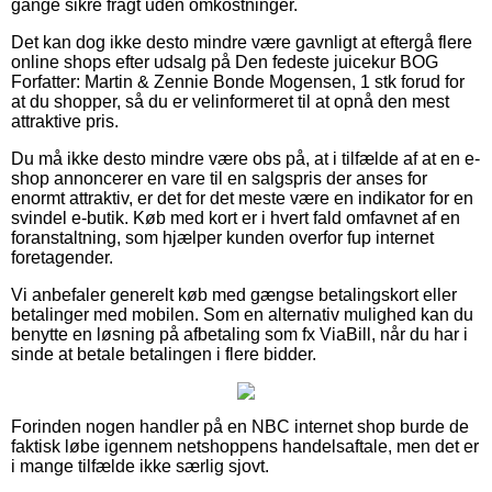
gange sikre fragt uden omkostninger.
Det kan dog ikke desto mindre være gavnligt at eftergå flere
online shops efter udsalg på Den fedeste juicekur BOG
Forfatter: Martin & Zennie Bonde Mogensen, 1 stk forud for
at du shopper, så du er velinformeret til at opnå den mest
attraktive pris.
Du må ikke desto mindre være obs på, at i tilfælde af at en e-
shop annoncerer en vare til en salgspris der anses for
enormt attraktiv, er det for det meste være en indikator for en
svindel e-butik. Køb med kort er i hvert fald omfavnet af en
foranstaltning, som hjælper kunden overfor fup internet
foretagender.
Vi anbefaler generelt køb med gængse betalingskort eller
betalinger med mobilen. Som en alternativ mulighed kan du
benytte en løsning på afbetaling som fx ViaBill, når du har i
sinde at betale betalingen i flere bidder.
Forinden nogen handler på en NBC internet shop burde de
faktisk løbe igennem netshoppens handelsaftale, men det er
i mange tilfælde ikke særlig sjovt.