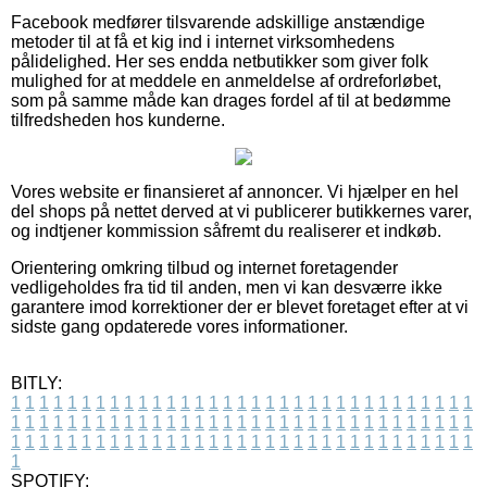
Facebook medfører tilsvarende adskillige anstændige
metoder til at få et kig ind i internet virksomhedens
pålidelighed. Her ses endda netbutikker som giver folk
mulighed for at meddele en anmeldelse af ordreforløbet,
som på samme måde kan drages fordel af til at bedømme
tilfredsheden hos kunderne.
Vores website er finansieret af annoncer. Vi hjælper en hel
del shops på nettet derved at vi publicerer butikkernes varer,
og indtjener kommission såfremt du realiserer et indkøb.
Orientering omkring tilbud og internet foretagender
vedligeholdes fra tid til anden, men vi kan desværre ikke
garantere imod korrektioner der er blevet foretaget efter at vi
sidste gang opdaterede vores informationer.
BITLY:
1
1
1
1
1
1
1
1
1
1
1
1
1
1
1
1
1
1
1
1
1
1
1
1
1
1
1
1
1
1
1
1
1
1
1
1
1
1
1
1
1
1
1
1
1
1
1
1
1
1
1
1
1
1
1
1
1
1
1
1
1
1
1
1
1
1
1
1
1
1
1
1
1
1
1
1
1
1
1
1
1
1
1
1
1
1
1
1
1
1
1
1
1
1
1
1
1
1
1
1
SPOTIFY: