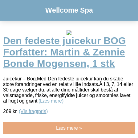
Wellcome Spa
Den fedeste juicekur BOG
Forfatter: Martin & Zennie
Bonde Mogensen, 1 stk
Juicekur – Bog.Med Den fedeste juicekur kan du skabe
store forandringer ved en relativ lille indsats.Â I 3, 7, 14 eller
30 dage vælger du, at alle dine måltider skal bestå af
velsmagende, friske, energifyldte juicer og smoothies lavet
af frugt og grønt
(Læs mere)
269
kr.
(Vis fragtpris)
Læs mere »