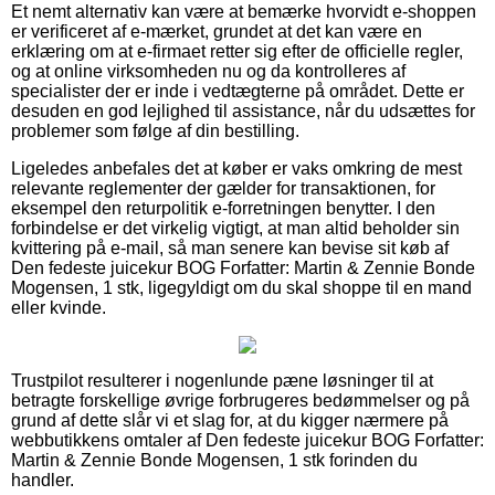
Et nemt alternativ kan være at bemærke hvorvidt e-shoppen
er verificeret af e-mærket, grundet at det kan være en
erklæring om at e-firmaet retter sig efter de officielle regler,
og at online virksomheden nu og da kontrolleres af
specialister der er inde i vedtægterne på området. Dette er
desuden en god lejlighed til assistance, når du udsættes for
problemer som følge af din bestilling.
Ligeledes anbefales det at køber er vaks omkring de mest
relevante reglementer der gælder for transaktionen, for
eksempel den returpolitik e-forretningen benytter. I den
forbindelse er det virkelig vigtigt, at man altid beholder sin
kvittering på e-mail, så man senere kan bevise sit køb af
Den fedeste juicekur BOG Forfatter: Martin & Zennie Bonde
Mogensen, 1 stk, ligegyldigt om du skal shoppe til en mand
eller kvinde.
Trustpilot resulterer i nogenlunde pæne løsninger til at
betragte forskellige øvrige forbrugeres bedømmelser og på
grund af dette slår vi et slag for, at du kigger nærmere på
webbutikkens omtaler af Den fedeste juicekur BOG Forfatter:
Martin & Zennie Bonde Mogensen, 1 stk forinden du
handler.