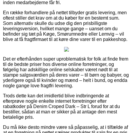
inden medarbejderne får fri.
En række forhandlere på nettet tilbyder gratis levering, men
oftest stiller det krav om at du køber for en bestemt sum.
Som alternativ skulle du udse dig den prisbilligste
leveringsversion, hvilket mange gange – uanset om du
befinder sig tæt på Køge, Smørumnedre eller Lemvig – vil
blive at få fragtfirmaet til at køre dine varer til en pakkeshop.
Det er efterhånden super uproblematisk for folk at finde frem
til de bedste priser hos diverse online forretninger, og
følgelig har adskillige online selskaber været nødt til at
stampe salgsværdien på deres varer – til børn og babyer, og
yderligere også til kvinder og mænd – helt i bund, og endda
nogle gange love fragtfri levering.
Trods dette kan det imidlertid blive indbringende at
efterprøve nogle enkelte internet forretninger efter
rabatkoder på Denim Croped Dark – Str L forud for at du
bestiller, sådan at man er sikker på at antage den mest
betalelige pris.
Du må ikke desto mindre være så påpasselig, at i tilfælde af
at en forretning på nettet sælger produkter til salg for en pris