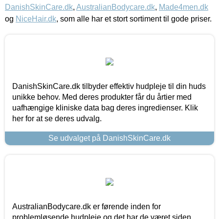
DanishSkinCare.dk
,
AustralianBodycare.dk
,
Made4men.dk
og
NiceHair.dk
, som alle har et stort sortiment til gode priser.
DanishSkinCare.dk tilbyder effektiv hudpleje til din huds
unikke behov. Med deres produkter får du årtier med
uafhængige kliniske data bag deres ingredienser. Klik
her for at se deres udvalg.
Se udvalget på DanishSkinCare.dk
AustralianBodycare.dk er førende inden for
problemløsende hudpleje og det har de været siden