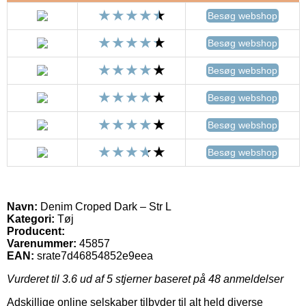
Besøg webshop
Besøg webshop
Besøg webshop
Besøg webshop
Besøg webshop
Besøg webshop
Navn:
Denim Croped Dark – Str L
Kategori:
Tøj
Producent:
Varenummer:
45857
EAN:
srate7d46854852e9eea
Vurderet til
3.6
ud af 5 stjerner baseret på
48
anmeldelser
Adskillige online selskaber tilbyder til alt held diverse