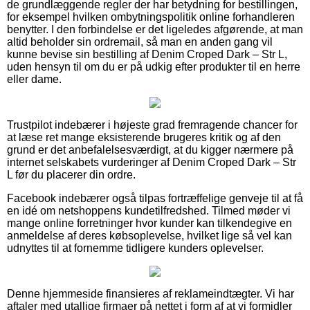
de grundlæggende regler der har betydning for bestillingen,
for eksempel hvilken ombytningspolitik online forhandleren
benytter. I den forbindelse er det ligeledes afgørende, at man
altid beholder sin ordremail, så man en anden gang vil
kunne bevise sin bestilling af Denim Croped Dark – Str L,
uden hensyn til om du er på udkig efter produkter til en herre
eller dame.
Trustpilot indebærer i højeste grad fremragende chancer for
at læse ret mange eksisterende brugeres kritik og af den
grund er det anbefalelsesværdigt, at du kigger nærmere på
internet selskabets vurderinger af Denim Croped Dark – Str
L før du placerer din ordre.
Facebook indebærer også tilpas fortræffelige genveje til at få
en idé om netshoppens kundetilfredshed. Tilmed møder vi
mange online forretninger hvor kunder kan tilkendegive en
anmeldelse af deres købsoplevelse, hvilket lige så vel kan
udnyttes til at fornemme tidligere kunders oplevelser.
Denne hjemmeside finansieres af reklameindtægter. Vi har
aftaler med utallige firmaer på nettet i form af at vi formidler