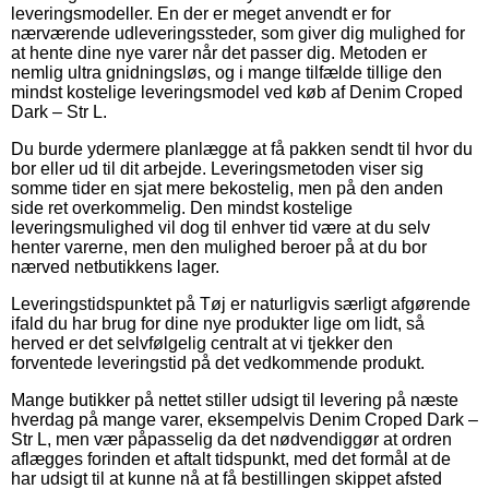
leveringsmodeller. En der er meget anvendt er for
nærværende udleveringssteder, som giver dig mulighed for
at hente dine nye varer når det passer dig. Metoden er
nemlig ultra gnidningsløs, og i mange tilfælde tillige den
mindst kostelige leveringsmodel ved køb af Denim Croped
Dark – Str L.
Du burde ydermere planlægge at få pakken sendt til hvor du
bor eller ud til dit arbejde. Leveringsmetoden viser sig
somme tider en sjat mere bekostelig, men på den anden
side ret overkommelig. Den mindst kostelige
leveringsmulighed vil dog til enhver tid være at du selv
henter varerne, men den mulighed beroer på at du bor
nærved netbutikkens lager.
Leveringstidspunktet på Tøj er naturligvis særligt afgørende
ifald du har brug for dine nye produkter lige om lidt, så
herved er det selvfølgelig centralt at vi tjekker den
forventede leveringstid på det vedkommende produkt.
Mange butikker på nettet stiller udsigt til levering på næste
hverdag på mange varer, eksempelvis Denim Croped Dark –
Str L, men vær påpasselig da det nødvendiggør at ordren
aflægges forinden et aftalt tidspunkt, med det formål at de
har udsigt til at kunne nå at få bestillingen skippet afsted