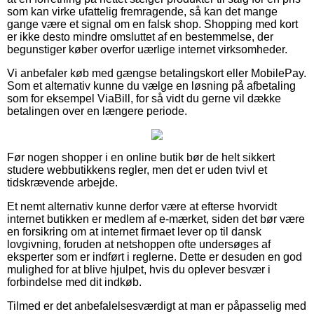
som kan virke ufattelig fremragende, så kan det mange
gange være et signal om en falsk shop. Shopping med kort
er ikke desto mindre omsluttet af en bestemmelse, der
begunstiger køber overfor uærlige internet virksomheder.
Vi anbefaler køb med gængse betalingskort eller MobilePay.
Som et alternativ kunne du vælge en løsning på afbetaling
som for eksempel ViaBill, for så vidt du gerne vil dække
betalingen over en længere periode.
Før nogen shopper i en online butik bør de helt sikkert
studere webbutikkens regler, men det er uden tvivl et
tidskrævende arbejde.
Et nemt alternativ kunne derfor være at efterse hvorvidt
internet butikken er medlem af e-mærket, siden det bør være
en forsikring om at internet firmaet lever op til dansk
lovgivning, foruden at netshoppen ofte undersøges af
eksperter som er indført i reglerne. Dette er desuden en god
mulighed for at blive hjulpet, hvis du oplever besvær i
forbindelse med dit indkøb.
Tilmed er det anbefalelsesværdigt at man er påpasselig med