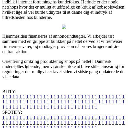
indblik i internet forretningens kundefokus. Herinde er der nogle
netshops hvor det er muligt at udfærdige en kritik af købsoplevelsen,
hvilket lige så vel burde udnyttes til at danne dig et indtryk af
tilfredsheden hos kunderne.
Hjemmesiden finansieres af annonceindtægter. Vi arbejder tæt
sammen med en gruppe af butikker på nettet derved at vi fremviser
firmaernes varer, og modtager provision når vores brugere udfører
en transaktion.
Orientering omkring produkter og shops på nettet i Danmark
understøttes løbende, men vi ønsker ikke at blive stillet ansvarlig for
reguleringer der muligvis er lavet siden vi sidste gang opdaterede de
viste data.
BITLY:
1
1
1
1
1
1
1
1
1
1
1
1
1
1
1
1
1
1
1
1
1
1
1
1
1
1
1
1
1
1
1
1
1
1
1
1
1
1
1
1
1
1
1
1
1
1
1
1
1
1
1
1
1
1
1
1
1
1
1
1
1
1
1
1
1
1
1
1
1
1
1
1
1
1
1
1
1
1
1
1
1
1
1
1
1
1
1
1
1
1
1
1
1
1
1
1
1
1
1
1
SPOTIFY:
1
1
1
1
1
1
1
1
1
1
1
1
1
1
1
1
1
1
1
1
1
1
1
1
1
1
1
1
1
1
1
1
1
1
1
1
1
1
1
1
1
1
1
1
1
1
1
1
1
1
1
1
1
1
1
1
1
1
1
1
1
1
1
1
1
1
1
1
1
1
1
1
1
1
1
1
1
1
1
1
1
1
1
1
1
1
1
1
1
1
1
1
1
1
1
1
1
1
1
1