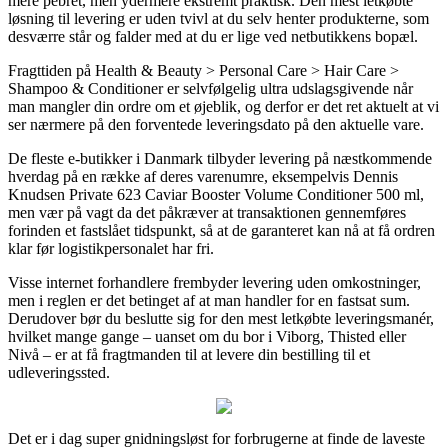
mere pebret, men ydermere ekstremt praktisk. Den mest letkøbte
løsning til levering er uden tvivl at du selv henter produkterne, som
desværre står og falder med at du er lige ved netbutikkens bopæl.
Fragttiden på Health & Beauty > Personal Care > Hair Care >
Shampoo & Conditioner er selvfølgelig ultra udslagsgivende når
man mangler din ordre om et øjeblik, og derfor er det ret aktuelt at vi
ser nærmere på den forventede leveringsdato på den aktuelle vare.
De fleste e-butikker i Danmark tilbyder levering på næstkommende
hverdag på en række af deres varenumre, eksempelvis Dennis
Knudsen Private 623 Caviar Booster Volume Conditioner 500 ml,
men vær på vagt da det påkræver at transaktionen gennemføres
forinden et fastslået tidspunkt, så at de garanteret kan nå at få ordren
klar før logistikpersonalet har fri.
Visse internet forhandlere frembyder levering uden omkostninger,
men i reglen er det betinget af at man handler for en fastsat sum.
Derudover bør du beslutte sig for den mest letkøbte leveringsmanér,
hvilket mange gange – uanset om du bor i Viborg, Thisted eller
Nivå – er at få fragtmanden til at levere din bestilling til et
udleveringssted.
Det er i dag super gnidningsløst for forbrugerne at finde de laveste