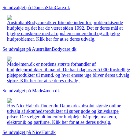
Se udvalget på DanishSkinCare.dk
AustralianBodycare.dk er førende inden for problemløsende
hudpleje og det har de været siden 1992. Det er deres mål at
hjælpe danskerne med at opnå en sundere hud og afhjælpe
hudproblemer. Klik her for at se deres udvalg.
Se udvalget på AustralianBodycare.dk
Made4men.dk er nordens største forhandler af
hudplejeprodukter til mænd. De har i dag over 5.000 forskellige
plejeprodukter til mænd, og hver eneste uge bliver deres udvalg
større. Klik her for at se deres udvalg.
Se udvalget på Made4men.dk
Hos NiceHair.dk finder du Danmarks absolut største online
udvalg af skønhedsprodukter til super gode og knivskarpe
priser. De sælger alt indenfor hudpleje, hårpleje, makeup,
elektronik og parfume. Klik her for at se deres udvalg.
Se udvalget på NiceHair.dk