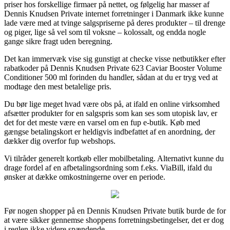
priser hos forskellige firmaer på nettet, og følgelig har masser af
Dennis Knudsen Private internet forretninger i Danmark ikke kunne
lade være med at tvinge salgspriserne på deres produkter – til drenge
og piger, lige så vel som til voksne – kolossalt, og endda nogle
gange sikre fragt uden beregning.
Det kan immervæk vise sig gunstigt at checke visse netbutikker efter
rabatkoder på Dennis Knudsen Private 623 Caviar Booster Volume
Conditioner 500 ml forinden du handler, sådan at du er tryg ved at
modtage den mest betalelige pris.
Du bør lige meget hvad være obs på, at ifald en online virksomhed
afsætter produkter for en salgspris som kan ses som utopisk lav, er
det for det meste være en varsel om en fup e-butik. Køb med
gængse betalingskort er heldigvis indbefattet af en anordning, der
dækker dig overfor fup webshops.
Vi tilråder generelt kortkøb eller mobilbetaling. Alternativt kunne du
drage fordel af en afbetalingsordning som f.eks. ViaBill, ifald du
ønsker at dække omkostningerne over en periode.
Før nogen shopper på en Dennis Knudsen Private butik burde de for
at være sikker gennemse shoppens forretningsbetingelser, det er dog
i reglen ikke videre spændende.