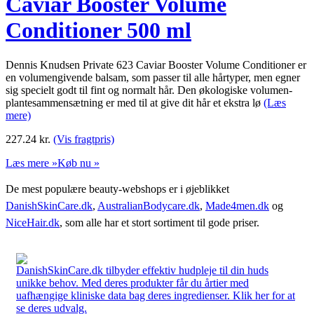
Caviar Booster Volume
Conditioner 500 ml
Dennis Knudsen Private 623 Caviar Booster Volume Conditioner er
en volumengivende balsam, som passer til alle hårtyper, men egner
sig specielt godt til fint og normalt hår. Den økologiske volumen-
plantesammensætning er med til at give dit hår et ekstra lø
(Læs
mere)
227.24
kr.
(Vis fragtpris)
Læs mere »
Køb nu »
De mest populære beauty-webshops er i øjeblikket
DanishSkinCare.dk
,
AustralianBodycare.dk
,
Made4men.dk
og
NiceHair.dk
, som alle har et stort sortiment til gode priser.
DanishSkinCare.dk tilbyder effektiv hudpleje til din huds
unikke behov. Med deres produkter får du årtier med
uafhængige kliniske data bag deres ingredienser. Klik her for at
se deres udvalg.