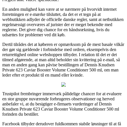
En anden mulighed kan være at se nærmere på hvorvidt internet
forretningen er e-mærke tilsluttet, da det er et tegn på at
webbutikken adlyder de officielle danske regler, samt at netbutikken
regelmæssigt overværes af jurister der er meget bekendte med
reglerne. Det giver dig chance for en håndsrækning, hvis du
udsættes for problemer ved dit køb.
Dertil tilrådes det at køberen er opmærksom på de mest basale vilkår
der gør sig gældende i forbindelse med ordren, eksempelvis den
returrettighed online webshoppen tilbyder. I relation til det er det
tilmed afgørende, at man altid beholder sin kvittering på e-mail, så
man en anden gang kan påvise bestillingen af Dennis Knudsen
Private 623 Caviar Booster Volume Conditioner 500 ml, om man
leder efter et produkt til en mand eller kvinde.
Trustpilot frembringer immervæk pålidelige chancer for at evaluere
en stor gruppe nuværende forbrugeres observationer og herved
anbefaler vi, at du besigtiger e-firmaets vurderinger af Dennis
Knudsen Private 623 Caviar Booster Volume Conditioner 500 ml
forinden du bestiller.
Facebook tilbyder derudover fuldkommen stabile løsninger til at få