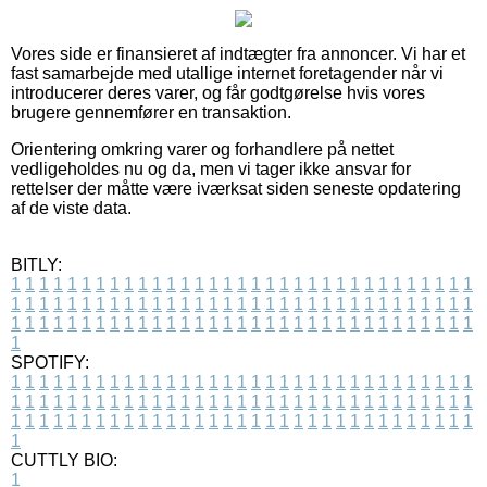
Vores side er finansieret af indtægter fra annoncer. Vi har et
fast samarbejde med utallige internet foretagender når vi
introducerer deres varer, og får godtgørelse hvis vores
brugere gennemfører en transaktion.
Orientering omkring varer og forhandlere på nettet
vedligeholdes nu og da, men vi tager ikke ansvar for
rettelser der måtte være iværksat siden seneste opdatering
af de viste data.
BITLY:
1
1
1
1
1
1
1
1
1
1
1
1
1
1
1
1
1
1
1
1
1
1
1
1
1
1
1
1
1
1
1
1
1
1
1
1
1
1
1
1
1
1
1
1
1
1
1
1
1
1
1
1
1
1
1
1
1
1
1
1
1
1
1
1
1
1
1
1
1
1
1
1
1
1
1
1
1
1
1
1
1
1
1
1
1
1
1
1
1
1
1
1
1
1
1
1
1
1
1
1
SPOTIFY:
1
1
1
1
1
1
1
1
1
1
1
1
1
1
1
1
1
1
1
1
1
1
1
1
1
1
1
1
1
1
1
1
1
1
1
1
1
1
1
1
1
1
1
1
1
1
1
1
1
1
1
1
1
1
1
1
1
1
1
1
1
1
1
1
1
1
1
1
1
1
1
1
1
1
1
1
1
1
1
1
1
1
1
1
1
1
1
1
1
1
1
1
1
1
1
1
1
1
1
1
CUTTLY BIO:
1