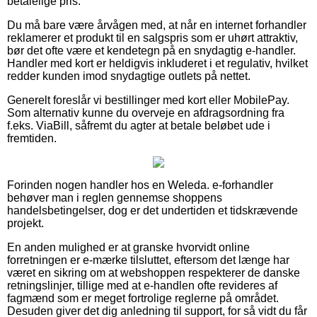
betalelige pris.
Du må bare være årvågen med, at når en internet forhandler
reklamerer et produkt til en salgspris som er uhørt attraktiv,
bør det ofte være et kendetegn på en snydagtig e-handler.
Handler med kort er heldigvis inkluderet i et regulativ, hvilket
redder kunden imod snydagtige outlets på nettet.
Generelt foreslår vi bestillinger med kort eller MobilePay.
Som alternativ kunne du overveje en afdragsordning fra
f.eks. ViaBill, såfremt du agter at betale beløbet ude i
fremtiden.
Forinden nogen handler hos en Weleda. e-forhandler
behøver man i reglen gennemse shoppens
handelsbetingelser, dog er det undertiden et tidskrævende
projekt.
En anden mulighed er at granske hvorvidt online
forretningen er e-mærke tilsluttet, eftersom det længe har
været en sikring om at webshoppen respekterer de danske
retningslinjer, tillige med at e-handlen ofte revideres af
fagmænd som er meget fortrolige reglerne på området.
Desuden giver det dig anledning til support, for så vidt du får