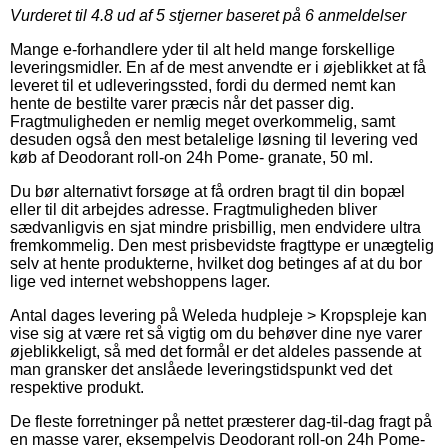
Vurderet til
4.8
ud af 5 stjerner baseret på
6
anmeldelser
Mange e-forhandlere yder til alt held mange forskellige
leveringsmidler. En af de mest anvendte er i øjeblikket at få
leveret til et udleveringssted, fordi du dermed nemt kan
hente de bestilte varer præcis når det passer dig.
Fragtmuligheden er nemlig meget overkommelig, samt
desuden også den mest betalelige løsning til levering ved
køb af Deodorant roll-on 24h Pome- granate, 50 ml.
Du bør alternativt forsøge at få ordren bragt til din bopæl
eller til dit arbejdes adresse. Fragtmuligheden bliver
sædvanligvis en sjat mindre prisbillig, men endvidere ultra
fremkommelig. Den mest prisbevidste fragttype er unægtelig
selv at hente produkterne, hvilket dog betinges af at du bor
lige ved internet webshoppens lager.
Antal dages levering på Weleda hudpleje > Kropspleje kan
vise sig at være ret så vigtig om du behøver dine nye varer
øjeblikkeligt, så med det formål er det aldeles passende at
man gransker det anslåede leveringstidspunkt ved det
respektive produkt.
De fleste forretninger på nettet præsterer dag-til-dag fragt på
en masse varer, eksempelvis Deodorant roll-on 24h Pome-