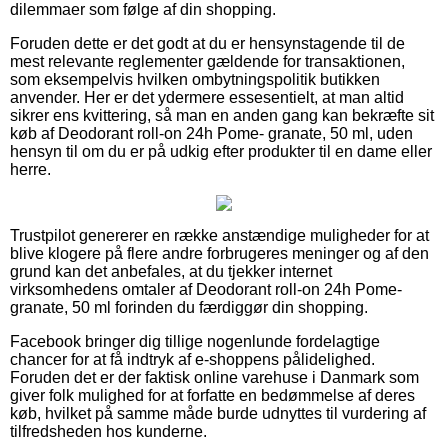
dilemmaer som følge af din shopping.
Foruden dette er det godt at du er hensynstagende til de
mest relevante reglementer gældende for transaktionen,
som eksempelvis hvilken ombytningspolitik butikken
anvender. Her er det ydermere essesentielt, at man altid
sikrer ens kvittering, så man en anden gang kan bekræfte sit
køb af Deodorant roll-on 24h Pome- granate, 50 ml, uden
hensyn til om du er på udkig efter produkter til en dame eller
herre.
Trustpilot genererer en række anstændige muligheder for at
blive klogere på flere andre forbrugeres meninger og af den
grund kan det anbefales, at du tjekker internet
virksomhedens omtaler af Deodorant roll-on 24h Pome-
granate, 50 ml forinden du færdiggør din shopping.
Facebook bringer dig tillige nogenlunde fordelagtige
chancer for at få indtryk af e-shoppens pålidelighed.
Foruden det er der faktisk online varehuse i Danmark som
giver folk mulighed for at forfatte en bedømmelse af deres
køb, hvilket på samme måde burde udnyttes til vurdering af
tilfredsheden hos kunderne.