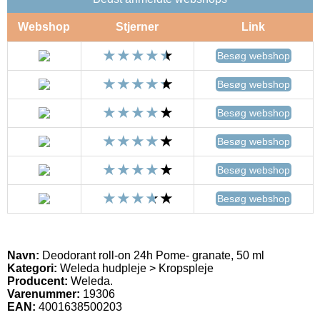
Webshop
Stjerner
Link
Besøg webshop
Besøg webshop
Besøg webshop
Besøg webshop
Besøg webshop
Besøg webshop
Navn:
Deodorant roll-on 24h Pome- granate, 50 ml
Kategori:
Weleda hudpleje > Kropspleje
Producent:
Weleda.
Varenummer:
19306
EAN:
4001638500203