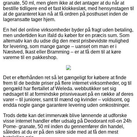
granate, 50 ml, men glem ikke at det antager at du når at
bestille tidligere end et fast klokkeslæt, med hensynstagen til
at de garanteret kan nå at få ordren på posthuset inden de
lageransatte tager hjem.
En hel del online virksomheder byder på fragt uden betaling,
men undertiden kun ifald du køber for en præcis sum. Som
alternativ kan du udse dig den mest prisbevidste mulighed
for levering, som mange gange – uanset om man er i
Næstved, Ikast eller Bramming – er at få dem til at køre
varerne til en pakkeshop.
Det er efterhånden ret så let gængeligt for købere at finde
frem til de bedste priser på flere internet virksomheder, og til
gengæld har flertallet af Weleda. webbutikker set sig
nødsaget til at formindske prisniveauet på en række af deres
varer – til juniorer, samt til mænd og kvinder – voldsomt, og
endda nogle gange garantere levering uden omkostninger.
Trods dette kan det immervæk blive lønnende at udforske
visse internet handler efter udsalg på Deodorant roll-on 24h
Pome- granate, 50 ml inden du gennemfører din handel,
således at du er på den sikre side med at få den mest