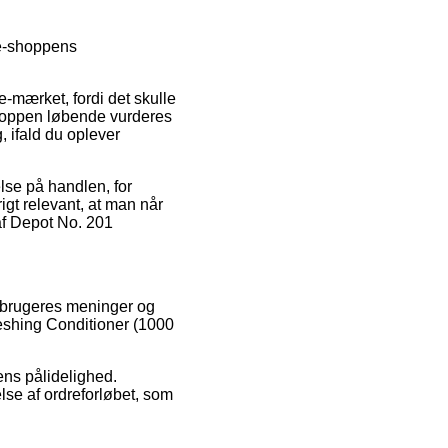
 e-shoppens
-mærket, fordi det skulle
shoppen løbende vurderes
, ifald du oplever
else på handlen, for
rigt relevant, at man når
af Depot No. 201
orbrugeres meninger og
reshing Conditioner (1000
ens pålidelighed.
lse af ordreforløbet, som