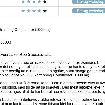
Besøg webshop
Besøg webshop
reshing Conditioner (1000 ml)
060833
jerner baseret på
3
anmeldelser
 giver i vore dage en række forskellige leveringsløsninger. En fav
or det nemlig er ret fleksibelt for dig at kunne hente de nyindkøb
en er nemlig ualmindeligt gnidningsløs, samt mange gange endd
øb af Depot No. 201 Refreshing Conditioner (1000 ml).
r og imod at få varerne sendt til din hjemmeadresse eller til hv
prisbillig, men tillige ret så smertefri. Den mest letkøbte lever
ilket betinges af at du har bopæl nærved netbutikkens arbejdslag
Balsam er naturligvis vældig relevant om du har behov for ordr
t at man kontrollerer leveringstidspunktet for det relevante produk