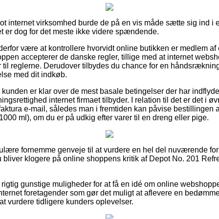
pot internet virksomhed burde de på en vis måde sætte sig ind i
det er dog for det meste ikke videre spændende.
rfor være at kontrollere hvorvidt online butikken er medlem af e
oppen accepterer de danske regler, tillige med at internet web
r til reglerne. Derudover tilbydes du chance for en håndsrækning
else med dit indkøb.
 at kunden er klar over de mest basale betingelser der har indflyd
srettighed internet firmaet tilbyder. I relation til det er det i øv
faktura e-mail, således man i fremtiden kan påvise bestillingen 
000 ml), om du er på udkig efter varer til en dreng eller pige.
egulære fornemme genveje til at vurdere en hel del nuværende f
du bliver klogere på online shoppens kritik af Depot No. 201 Ref
rigtig gunstige muligheder for at få en idé om online webshopp
internet foretagender som gør det muligt at aflevere en bedømme
 at vurdere tidligere kunders oplevelser.