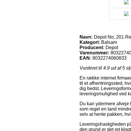
Navn:
Depot No. 201 Ref
Kategori:
Balsam
Producent:
Depot
Varenummer:
8032274
EAN:
8032274060833
Vurderet til
4.9
ud af 5 st
En række internet firmaer
til et afhentningssted, hv
dig bedst. Leveringsform
leveringsmulighed ved k
Du kan ydermere afveje fo
som regel en tand mindre 
selv at hente pakken, hv
Leveringshastigheden på 
den grund er det ret klog