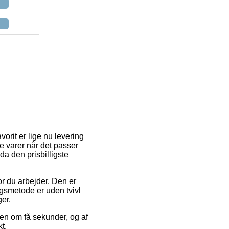
orit er lige nu levering
te varer når det passer
a den prisbilligste
or du arbejder. Den er
ingsmetode er uden tvivl
er.
en om få sekunder, og af
t.