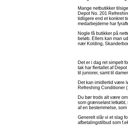
Mange netbutikker tilsig
Depot No. 201 Refreshing
tidligere end et konkret t
medarbejderne har fyraft
Nogle få butikker på nett
beløb. Ellers kan man ud
nær Kolding, Skanderborg 
Det er i dag ret simpelt f
tak har flertallet af Dep
til juniorer, samt til dam
Det kan imidlertid være l
Refreshing Conditioner (1
Du bør trods alt være omh
som grænseløst letkøbt, s
af en bestemmelse, som p
Generelt slår vi et slag
afbetalingstilbud som f.e