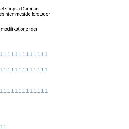
net shops i Danmark
ores hjemmeside foretager
 modifikationer der
1
1
1
1
1
1
1
1
1
1
1
1
1
1
1
1
1
1
1
1
1
1
1
1
1
1
1
1
1
1
1
1
1
1
1
1
1
1
1
1
1