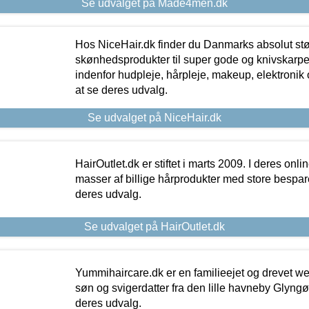
Se udvalget på Made4men.dk
Hos NiceHair.dk finder du Danmarks absolut stø
skønhedsprodukter til super gode og knivskarpe 
indenfor hudpleje, hårpleje, makeup, elektronik 
at se deres udvalg.
Se udvalget på NiceHair.dk
HairOutlet.dk er stiftet i marts 2009. I deres onl
masser af billige hårprodukter med store besparel
deres udvalg.
Se udvalget på HairOutlet.dk
Yummihaircare.dk er en familieejet og drevet we
søn og svigerdatter fra den lille havneby Glyngøre
deres udvalg.