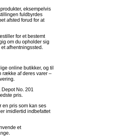
s produkter, eksempelvis
tillingen fuldbyrdes
et afsted forud for at
stiller for et bestemt
ngig om du opholder sig
l et afhentningssted.
ge online butikker, og til
en række af deres varer –
evering.
på Depot No. 201
edste pris.
or en pris som kan ses
r imidlertid indbefattet
anvende et
ange.