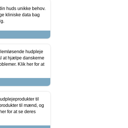
 din huds unikke behov.
ge kliniske data bag
lg.
oblemløsende hudpleje
ål at hjælpe danskerne
lemer. Klik her for at
dplejeprodukter til
produkter til mænd, og
her for at se deres