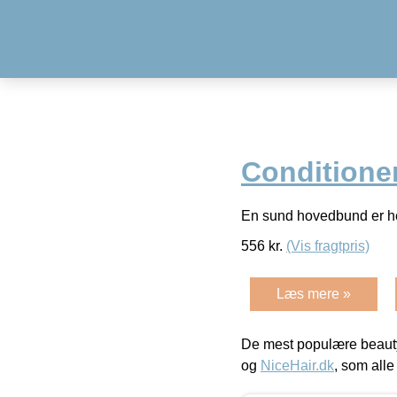
Conditioner
En sund hovedbund er h
556
kr.
(Vis fragtpris)
Læs mere »
De mest populære beauty
og
NiceHair.dk
, som alle 