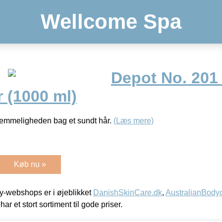
Wellcome Spa
Depot No. 201
 (1000 ml)
emmeligheden bag et sundt hår.
(Læs mere)
Køb nu »
-webshops er i øjeblikket
DanishSkinCare.dk
,
AustralianBody
har et stort sortiment til gode priser.