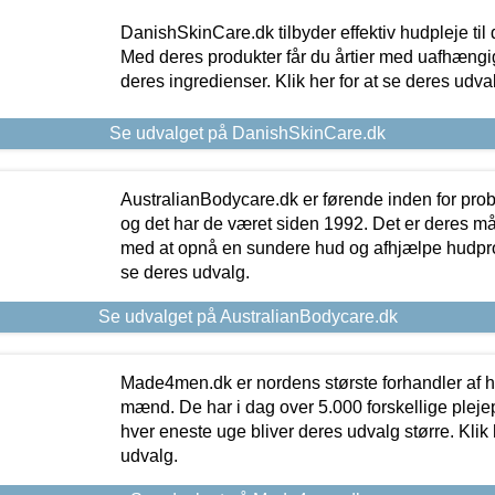
DanishSkinCare.dk tilbyder effektiv hudpleje til
Med deres produkter får du årtier med uafhængi
deres ingredienser. Klik her for at se deres udva
Se udvalget på DanishSkinCare.dk
AustralianBodycare.dk er førende inden for pr
og det har de været siden 1992. Det er deres m
med at opnå en sundere hud og afhjælpe hudprob
se deres udvalg.
Se udvalget på AustralianBodycare.dk
Made4men.dk er nordens største forhandler af hu
mænd. De har i dag over 5.000 forskellige pleje
hver eneste uge bliver deres udvalg større. Klik 
udvalg.