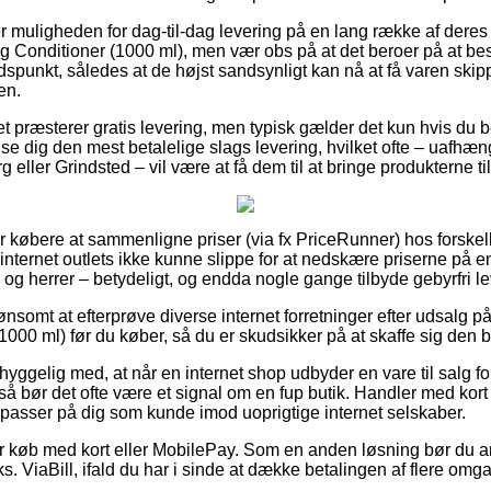
er muligheden for dag-til-dag levering på en lang række af dere
 Conditioner (1000 ml), men vær obs på at det beroer på at bes
idspunkt, således at de højst sandsynligt kan nå at få varen skipp
en.
et præsterer gratis levering, men typisk gælder det kun hvis du be
se dig den mest betalelige slags levering, hvilket ofte – uafhæ
eller Grindsted – vil være at få dem til at bringe produkterne ti
or købere at sammenligne priser (via fx PriceRunner) hos forskelli
ot internet outlets ikke kunne slippe for at nedskære priserne på 
er og herrer – betydeligt, og endda nogle gange tilbyde gebyrfri l
ønsomt at efterprøve diverse internet forretninger efter udsalg 
000 ml) før du køber, så du er skudsikker på at skaffe sig den b
yggelig med, at når en internet shop udbyder en vare til salg f
å bør det ofte være et signal om en fup butik. Handler med kort e
asser på dig som kunde imod uoprigtige internet selskaber.
 for køb med kort eller MobilePay. Som en anden løsning bør du 
ks. ViaBill, ifald du har i sinde at dække betalingen af flere omg