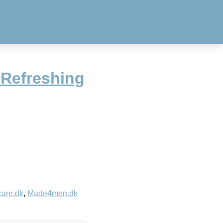
 Refreshing
care.dk
,
Made4men.dk