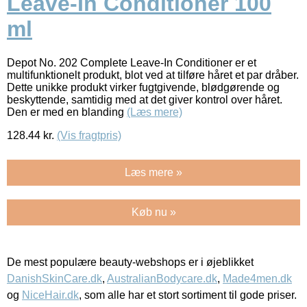
Leave-In Conditioner 100
ml
Depot No. 202 Complete Leave-In Conditioner er et
multifunktionelt produkt, blot ved at tilføre håret et par dråber.
Dette unikke produkt virker fugtgivende, blødgørende og
beskyttende, samtidig med at det giver kontrol over håret.
Den er med en blanding
(Læs mere)
128.44
kr.
(Vis fragtpris)
Læs mere »
Køb nu »
De mest populære beauty-webshops er i øjeblikket
DanishSkinCare.dk
,
AustralianBodycare.dk
,
Made4men.dk
og
NiceHair.dk
, som alle har et stort sortiment til gode priser.