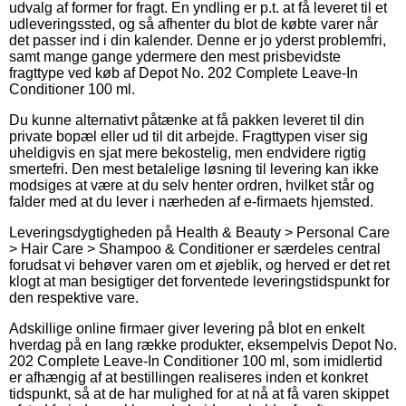
udvalg af former for fragt. En yndling er p.t. at få leveret til et
udleveringssted, og så afhenter du blot de købte varer når
det passer ind i din kalender. Denne er jo yderst problemfri,
samt mange gange ydermere den mest prisbevidste
fragttype ved køb af Depot No. 202 Complete Leave-In
Conditioner 100 ml.
Du kunne alternativt påtænke at få pakken leveret til din
private bopæl eller ud til dit arbejde. Fragttypen viser sig
uheldigvis en sjat mere bekostelig, men endvidere rigtig
smertefri. Den mest betalelige løsning til levering kan ikke
modsiges at være at du selv henter ordren, hvilket står og
falder med at du lever i nærheden af e-firmaets hjemsted.
Leveringsdygtigheden på Health & Beauty > Personal Care
> Hair Care > Shampoo & Conditioner er særdeles central
forudsat vi behøver varen om et øjeblik, og herved er det ret
klogt at man besigtiger det forventede leveringstidspunkt for
den respektive vare.
Adskillige online firmaer giver levering på blot en enkelt
hverdag på en lang række produkter, eksempelvis Depot No.
202 Complete Leave-In Conditioner 100 ml, som imidlertid
er afhængig af at bestillingen realiseres inden et konkret
tidspunkt, så at de har mulighed for at nå at få varen skippet