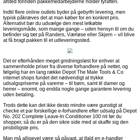
afsted forinden pakkemedarbejderne holder fyraften.
Indtil flere online outlets byder på gebyrfri levering, men
typisk påkræves det at man køber for en konkret pris.
Alternativt bør du udvælge den mest letkøbte
leveringsmåde, som mange gange – uden hensyn til om du
befinder sig tæt på Randers, Værløse eller Skjern – vil blive
at få bragt pakken til et udleveringssted.
Det er efterhånden meget gnidningsløst for enhver at
sammenholde priser fra diverse forhandlere på nettet, og
følgelig har en lang række Depot The Male Tools & Co
internet shops fundet det nødvendigt at trykke
udsalgspriserne på varerne – til børn, samt til damer og
herrer – enormt, og endda nogle gange garantere levering
uden betaling.
Trods dette kan det ikke desto mindre være gunstigt at
checke et par forskellige e-forhandlere efter udsalg på Depot
No. 202 Complete Leave-In Conditioner 100 ml før du
shopper, så du er på den sikre side med at skaffe sig den
prisbilligste pris.
Man må alligevel være så påvagt, at ifald en e-handler