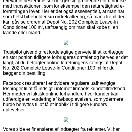
relevante bestemmelser der gør sig gældende i forbindelse
med transaktionen, som for eksempel den returrettighed e-
forretningen lover. Her er det også essesentielt, at man når
som helst bibeholder sin ordrekvittering, så man i fremtiden
kan påvise ordren af Depot No. 202 Complete Leave-In
Conditioner 100 ml, uafhængig om man skal købe til en
kvinde eller mand.
Trustpilot giver dig ret fordelagtige genveje til at kortlægge
en stor portion tidligere forbrugeres omtaler og herved er det
klogt, at du betragter online forretningens ratings af Depot
No. 202 Complete Leave-In Conditioner 100 ml før du
lægger din bestilling.
Facebook resulterer i endvidere regulære uafhængige
løsninger til at få indsigt i internet firmaets kundetilfredshed.
Her møder vi faktisk online forhandlere hvor kunder kan
udfærdige en vurdering af købsoplevelsen, som ydermere
burde benyttes til at få et indblik i tidligere kunders
oplevelser.
Vores side er finansieret af indtægter fra reklamer. Vi har