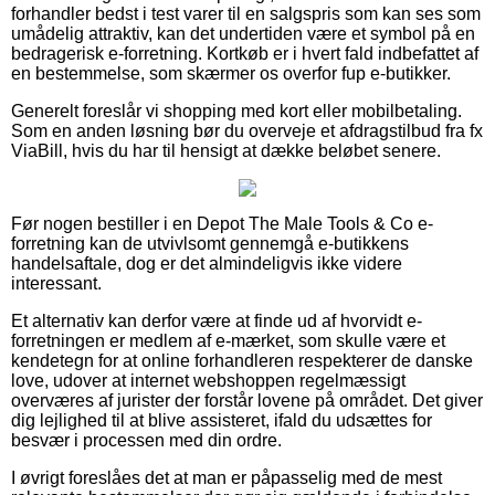
forhandler bedst i test varer til en salgspris som kan ses som
umådelig attraktiv, kan det undertiden være et symbol på en
bedragerisk e-forretning. Kortkøb er i hvert fald indbefattet af
en bestemmelse, som skærmer os overfor fup e-butikker.
Generelt foreslår vi shopping med kort eller mobilbetaling.
Som en anden løsning bør du overveje et afdragstilbud fra fx
ViaBill, hvis du har til hensigt at dække beløbet senere.
Før nogen bestiller i en Depot The Male Tools & Co e-
forretning kan de utvivlsomt gennemgå e-butikkens
handelsaftale, dog er det almindeligvis ikke videre
interessant.
Et alternativ kan derfor være at finde ud af hvorvidt e-
forretningen er medlem af e-mærket, som skulle være et
kendetegn for at online forhandleren respekterer de danske
love, udover at internet webshoppen regelmæssigt
overværes af jurister der forstår lovene på området. Det giver
dig lejlighed til at blive assisteret, ifald du udsættes for
besvær i processen med din ordre.
I øvrigt foreslåes det at man er påpasselig med de mest