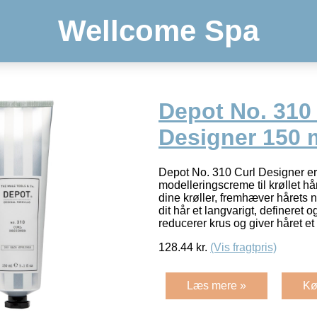
Wellcome Spa
Depot No. 310
Designer 150 
Depot No. 310 Curl Designer er 
modelleringscreme til krøllet 
dine krøller, fremhæver hårets n
dit hår et langvarigt, defineret 
reducerer krus og giver håret et
128.44
kr.
(Vis fragtpris)
Læs mere »
Kø