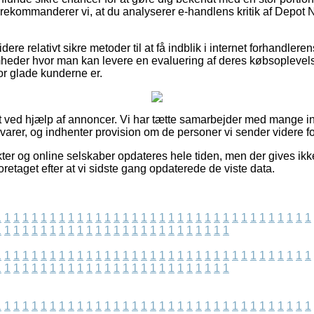
rekommanderer vi, at du analyserer e-handlens kritik af Depot 
ere relativt sikre metoder til at få indblik i internet forhandler
somheder hvor man kan levere en evaluering af deres købsoplevels
vor glade kunderne er.
t ved hjælp af annoncer. Vi har tætte samarbejder med mange int
varer, og indhenter provision om de personer vi sender videre f
er og online selskaber opdateres hele tiden, men der gives ikk
oretaget efter at vi sidste gang opdaterede de viste data.
1
1
1
1
1
1
1
1
1
1
1
1
1
1
1
1
1
1
1
1
1
1
1
1
1
1
1
1
1
1
1
1
1
1
1
1
1
1
1
1
1
1
1
1
1
1
1
1
1
1
1
1
1
1
1
1
1
1
1
1
1
1
1
1
1
1
1
1
1
1
1
1
1
1
1
1
1
1
1
1
1
1
1
1
1
1
1
1
1
1
1
1
1
1
1
1
1
1
1
1
1
1
1
1
1
1
1
1
1
1
1
1
1
1
1
1
1
1
1
1
1
1
1
1
1
1
1
1
1
1
1
1
1
1
1
1
1
1
1
1
1
1
1
1
1
1
1
1
1
1
1
1
1
1
1
1
1