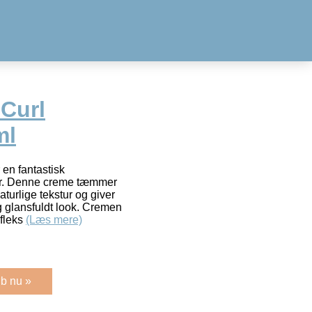
 Curl
ml
en fantastisk
hår. Denne creme tæmmer
aturlige tekstur og giver
og glansfuldt look. Cremen
 fleks
(Læs mere)
b nu »