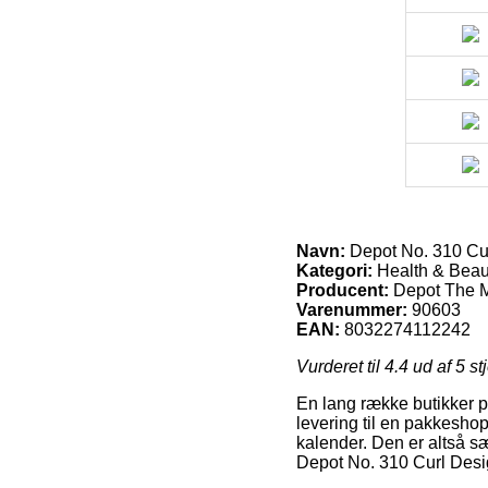
Navn:
Depot No. 310 Cur
Kategori:
Health & Beaut
Producent:
Depot The M
Varenummer:
90603
EAN:
8032274112242
Vurderet til
4.4
ud af 5 st
En lang række butikker på 
levering til en pakkeshop
kalender. Den er altså s
Depot No. 310 Curl Desi