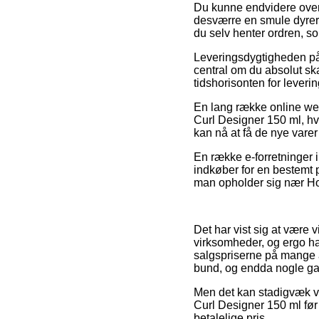
Du kunne endvidere overve
desværre en smule dyrere,
du selv henter ordren, so
Leveringsdygtigheden på 
central om du absolut skal
tidshorisonten for leve
En lang række online web
Curl Designer 150 ml, hvi
kan nå at få de nye varer
En række e-forretninger 
indkøber for en bestemt p
man opholder sig nær Hors
Det har vist sig at være v
virksomheder, og ergo ha
salgspriserne på mange af
bund, og endda nogle ga
Men det kan stadigvæk vær
Curl Designer 150 ml før
betalelige pris.