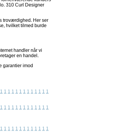
No. 310 Curl Designer
ens troværdighed. Her ser
e, hvilket tilmed burde
ernet handler når vi
oretager en handel.
e garantier imod
1
1
1
1
1
1
1
1
1
1
1
1
1
1
1
1
1
1
1
1
1
1
1
1
1
1
1
1
1
1
1
1
1
1
1
1
1
1
1