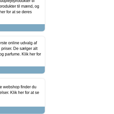
dplejeprodukter til
produkter til mænd, og
her for at se deres
rste online udvalg af
priser. De sælger alt
og parfume. Klik her for
ine webshop finder du
ser. Klik her for at se