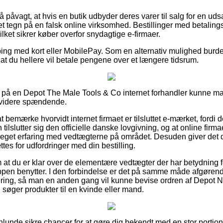
 påvagt, at hvis en butik udbyder deres varer til salg for en udsa
 et tegn på en falsk online virksomhed. Bestillinger med betalings
ilket sikrer køber overfor snydagtige e-firmaer.
pping med kort eller MobilePay. Som en alternativ mulighed burd
 af at du hellere vil betale pengene over et længere tidsrum.
på en Depot The Male Tools & Co internet forhandler kunne ma
ke videre spændende.
bemærke hvorvidt internet firmaet er tilsluttet e-mærket, fordi 
 tilslutter sig den officielle danske lovgivning, og at online firm
meget erfaring med vedtægterne på området. Desuden giver det 
es for udfordringer med din bestilling.
 om at du er klar over de elementære vedtægter der har betydning f
oppen benytter. I den forbindelse er det på samme måde afgøren
tering, så man en anden gang vil kunne bevise ordren af Depot 
 søger produkter til en kvinde eller mand.
nlunde sikre chancer for at gøre dig bekendt med en stor porti