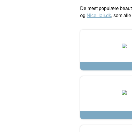
De mest populære beauty
og
NiceHair.dk
, som alle 