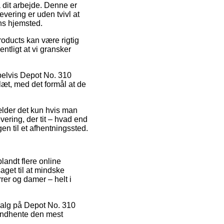
å dit arbejde. Denne er
vering er uden tvivl at
ens hjemsted.
oducts kan være rigtig
entligt at vi gransker
pelvis Depot No. 310
slæt, med det formål at de
ælder det kun hvis man
ering, der tit – hvad end
en til et afhentningssted.
blandt flere online
get til at mindske
rer og damer – helt i
dsalg på Depot No. 310
 indhente den mest