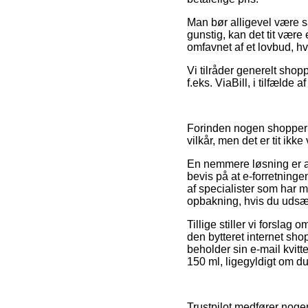
Man bør alligevel være så
gunstig, kan det tit være
omfavnet af et lovbud, hv
Vi tilråder generelt sho
f.eks. ViaBill, i tilfælde
Forinden nogen shopper 
vilkår, men det er tit ik
En nemmere løsning er at 
bevis på at e-forretningen
af specialister som har 
opbakning, hvis du udsætt
Tillige stiller vi forslag
den bytteret internet sh
beholder sin e-mail kvit
150 ml, ligegyldigt om du
Trustpilot medfører noge