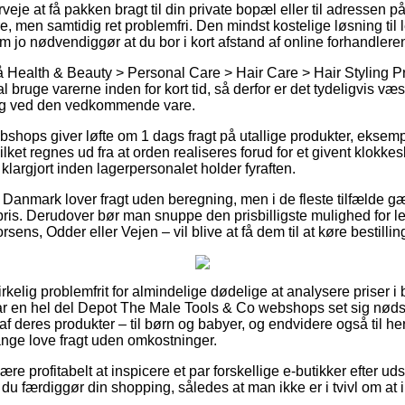
je at få pakken bragt til din private bopæl eller til adressen p
 men samtidig ret problemfri. Den mindst kostelige løsning til le
m jo nødvendiggør at du bor i kort afstand af online forhandler
Health & Beauty > Personal Care > Hair Care > Hair Styling Pr
 bruge varerne inden for kort tid, så derfor er det tydeligvis væs
ring ved den vedkommende vare.
shops giver løfte om 1 dags fragt på utallige produkter, eksem
lket regnes ud fra at orden realiseres forud for et givent klokke
 klargjort inden lagerpersonalet holder fyraften.
i Danmark lover fragt uden beregning, men i de fleste tilfælde g
ris. Derudover bør man snuppe den prisbilligste mulighed for lev
ens, Odder eller Vejen – vil blive at få dem til at køre bestilling
irkelig problemfrit for almindelige dødelige at analysere priser i 
r en hel del Depot The Male Tools & Co webshops set sig nødsa
 deres produkter – til børn og babyer, og endvidere også til her
nge love fragt uden omkostninger.
e profitabelt at inspicere et par forskellige e-butikker efter u
 du færdiggør din shopping, således at man ikke er i tvivl om at