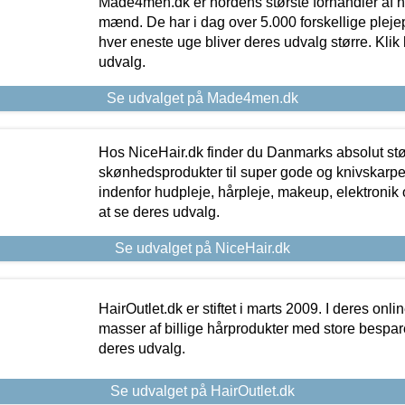
Made4men.dk er nordens største forhandler af hu
mænd. De har i dag over 5.000 forskellige pleje
hver eneste uge bliver deres udvalg større. Klik 
udvalg.
Se udvalget på Made4men.dk
Hos NiceHair.dk finder du Danmarks absolut stø
skønhedsprodukter til super gode og knivskarpe 
indenfor hudpleje, hårpleje, makeup, elektronik 
at se deres udvalg.
Se udvalget på NiceHair.dk
HairOutlet.dk er stiftet i marts 2009. I deres onl
masser af billige hårprodukter med store besparel
deres udvalg.
Se udvalget på HairOutlet.dk