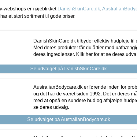
-webshops er i øjeblikket
DanishSkinCare.dk
,
AustralianBody
har et stort sortiment til gode priser.
DanishSkinCare.dk tilbyder effektiv hudpleje til
Med deres produkter får du årtier med uafhængi
deres ingredienser. Klik her for at se deres udva
Se udvalget på DanishSkinCare.dk
AustralianBodycare.dk er førende inden for pr
og det har de været siden 1992. Det er deres m
med at opnå en sundere hud og afhjælpe hudprob
se deres udvalg.
Se udvalget på AustralianBodycare.dk