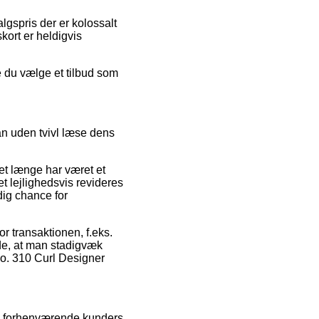
lgspris der er kolossalt
kort er heldigvis
e du vælge et tilbud som
n uden tvivl læse dens
det længe har været et
aet lejlighedsvis revideres
dig chance for
or transaktionen, f.eks.
de, at man stadigvæk
No. 310 Curl Designer
on forhenværende kunders