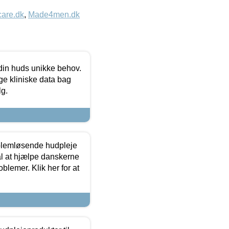
care.dk
,
Made4men.dk
 din huds unikke behov.
ge kliniske data bag
lg.
oblemløsende hudpleje
ål at hjælpe danskerne
lemer. Klik her for at