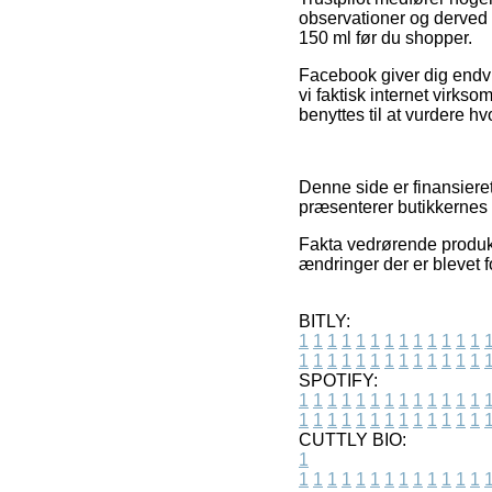
observationer og derved 
150 ml før du shopper.
Facebook giver dig endvid
vi faktisk internet virk
benyttes til at vurdere h
Denne side er finansiere
præsenterer butikkernes 
Fakta vedrørende produkt
ændringer der er blevet f
BITLY:
1
1
1
1
1
1
1
1
1
1
1
1
1
1
1
1
1
1
1
1
1
1
1
1
1
1
SPOTIFY:
1
1
1
1
1
1
1
1
1
1
1
1
1
1
1
1
1
1
1
1
1
1
1
1
1
1
CUTTLY BIO:
1
1
1
1
1
1
1
1
1
1
1
1
1
1