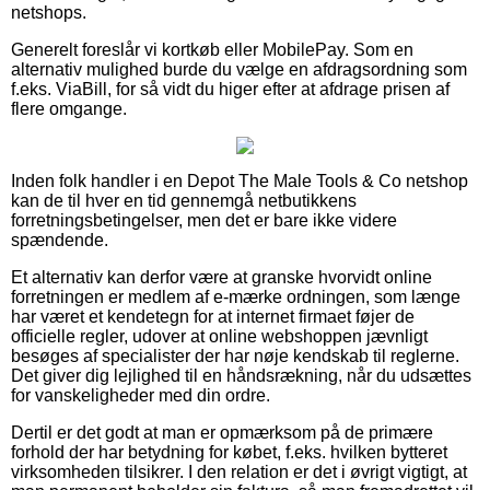
netshops.
Generelt foreslår vi kortkøb eller MobilePay. Som en
alternativ mulighed burde du vælge en afdragsordning som
f.eks. ViaBill, for så vidt du higer efter at afdrage prisen af
flere omgange.
Inden folk handler i en Depot The Male Tools & Co netshop
kan de til hver en tid gennemgå netbutikkens
forretningsbetingelser, men det er bare ikke videre
spændende.
Et alternativ kan derfor være at granske hvorvidt online
forretningen er medlem af e-mærke ordningen, som længe
har været et kendetegn for at internet firmaet føjer de
officielle regler, udover at online webshoppen jævnligt
besøges af specialister der har nøje kendskab til reglerne.
Det giver dig lejlighed til en håndsrækning, når du udsættes
for vanskeligheder med din ordre.
Dertil er det godt at man er opmærksom på de primære
forhold der har betydning for købet, f.eks. hvilken bytteret
virksomheden tilsikrer. I den relation er det i øvrigt vigtigt, at