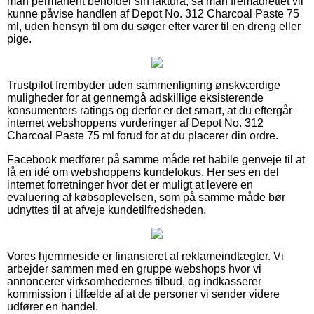
man permanent beholder sin faktura, så man fremadrettet vil
kunne påvise handlen af Depot No. 312 Charcoal Paste 75
ml, uden hensyn til om du søger efter varer til en dreng eller
pige.
Trustpilot frembyder uden sammenligning ønskværdige
muligheder for at gennemgå adskillige eksisterende
konsumenters ratings og derfor er det smart, at du eftergår
internet webshoppens vurderinger af Depot No. 312
Charcoal Paste 75 ml forud for at du placerer din ordre.
Facebook medfører på samme måde ret habile genveje til at
få en idé om webshoppens kundefokus. Her ses en del
internet forretninger hvor det er muligt at levere en
evaluering af købsoplevelsen, som på samme måde bør
udnyttes til at afveje kundetilfredsheden.
Vores hjemmeside er finansieret af reklameindtægter. Vi
arbejder sammen med en gruppe webshops hvor vi
annoncerer virksomhedernes tilbud, og indkasserer
kommission i tilfælde af at de personer vi sender videre
udfører en handel.