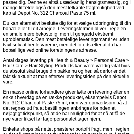
passer dig. Denne er altså usædvanlig hensigtsmæssig, og i
mange tilfælde også den mest letkøbte fragtmulighed ved
køb af Depot No. 312 Charcoal Paste 75 ml.
Du kan alternativt beslutte dig for at vælge udbringning til din
bopæl eller til dit arbejde. Leveringsformen bliver i regelen
en smule mere bekostelig, men til gengæld ekstremt
uproblematisk. Den mest betalelige leveringsmanér er uden
tvivl selv at hente varerne, men det forudsætter at du har
bopæl lige ved online forretningens adresse.
Antal dages levering på Health & Beauty > Personal Care >
Hair Care > Hair Styling Products kan være vældig vital hvis
du absolut skal bruge din pakke nu og her, så derfor er det
faktisk aktuelt at man efterser leveringstiden på den aktuelle
vare.
En masse online forhandlere giver løfte om levering efter en
enkelt hverdag på en række produkter, eksempelvis Depot
No. 312 Charcoal Paste 75 ml, men vær opmærksom på at
det regnes ud fra at bestillingen anbringes forinden et
nøjagtigt tidspunkt, så at de har mulighed for at nå at få de
nye varer fikset før lagerpersonalet tager hjem.
Enkelte shops på nettet præsterer portofri fragt, men i reglen