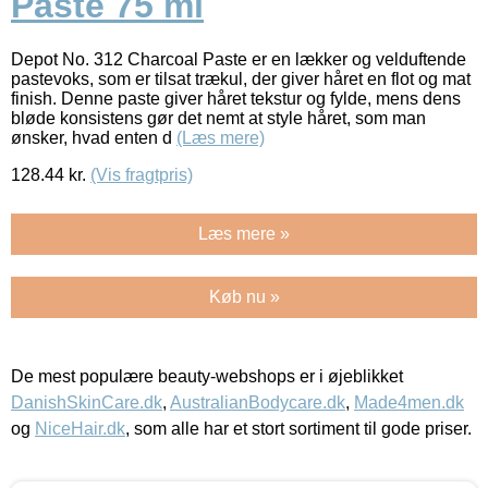
Paste 75 ml
Depot No. 312 Charcoal Paste er en lækker og velduftende
pastevoks, som er tilsat trækul, der giver håret en flot og mat
finish. Denne paste giver håret tekstur og fylde, mens dens
bløde konsistens gør det nemt at style håret, som man
ønsker, hvad enten d
(Læs mere)
128.44
kr.
(Vis fragtpris)
Læs mere »
Køb nu »
De mest populære beauty-webshops er i øjeblikket
DanishSkinCare.dk
,
AustralianBodycare.dk
,
Made4men.dk
og
NiceHair.dk
, som alle har et stort sortiment til gode priser.