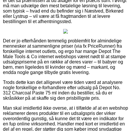
er det så præmissen at du aftager for en præcis sum. I øvrigt
må man udvælge den mest betalelige løsning til levering,
som typisk – hvad end du befinder sig i Næstved, Birkerød
eller Lystrup – vil være at få fragtmanden til at levere
bestillingen til et afhentningssted.
Det er jo efterhånden temmelig problemfrit for almindelige
mennesker at sammenligne priser (via fx PriceRunner) fra
forskellige internet outlets, og ergo har mange Depot The
Male Tools & Co internet webshops været nødt til at stampe
udsalgspriserne på en række af deres varer – til babyer og
børn, men ligeledes til kvinder og mænd – markant, og
endda nogle gange tilbyde gratis levering.
Trods dette kan det alligevel være tiden værd at analysere
nogle forskellige e-forhandlere efter udsalg på Depot No.
312 Charcoal Paste 75 ml inden du bestiller, så du er
skråsikker på at skaffe sig den prisbilligste pris.
Man skal imidlertid ikke overse, at i tilfælde af at en webshop
reklamerer deres produkter til en udsalgspris der virker
overordentlig gunstig, så kunne det tit være en indikator for
en fup online virksomhed. Handler med kort er imidlertid en
del af en regel, der støtter dig som køber imod snydagtige