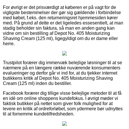
For øvrigt er det prisværdigt at køberen er på vagt for de
vigtigste bestemmelser der gør sig gældende i forbindelse
med købet, f.eks. den returneringsret hjemmesiden kører
med. På grund af dette er det ligeledes essesentielt, at man
stadig beholder sin faktura, så man en anden gang kan
vidne om sin bestilling af Depot No. 405 Moisturizing
Shaving Cream (125 ml), ligegyldigt om du er dame eller
herre.
Trustpilot forærer dig immervæk belejlige løsninger til at se
nærmere på en længere række nuværende konsumenters
evalueringer og derfor går vi ind for, at du tjekker internet
butikkens kritik af Depot No. 405 Moisturizing Shaving
Cream (125 ml) inden du bestiller.
Facebook forærer dig tillige visse belejlige metoder til at få
en idé om online shoppens kundefokus. I øvrigt møder vi
faktisk butikker på nettet som giver folk mulighed for at
levere en kritik af ordreforløbet, som ydermere bør udnyttes
til at fornemme kundetilfredsheden.