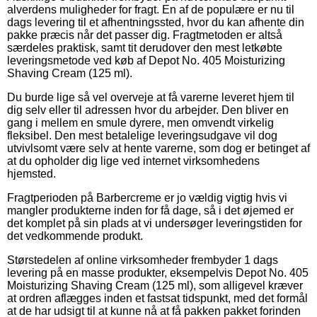
alverdens muligheder for fragt. En af de populære er nu til
dags levering til et afhentningssted, hvor du kan afhente din
pakke præcis når det passer dig. Fragtmetoden er altså
særdeles praktisk, samt tit derudover den mest letkøbte
leveringsmetode ved køb af Depot No. 405 Moisturizing
Shaving Cream (125 ml).
Du burde lige så vel overveje at få varerne leveret hjem til
dig selv eller til adressen hvor du arbejder. Den bliver en
gang i mellem en smule dyrere, men omvendt virkelig
fleksibel. Den mest betalelige leveringsudgave vil dog
utvivlsomt være selv at hente varerne, som dog er betinget af
at du opholder dig lige ved internet virksomhedens
hjemsted.
Fragtperioden på Barbercreme er jo vældig vigtig hvis vi
mangler produkterne inden for få dage, så i det øjemed er
det komplet på sin plads at vi undersøger leveringstiden for
det vedkommende produkt.
Størstedelen af online virksomheder frembyder 1 dags
levering på en masse produkter, eksempelvis Depot No. 405
Moisturizing Shaving Cream (125 ml), som alligevel kræver
at ordren aflægges inden et fastsat tidspunkt, med det formål
at de har udsigt til at kunne nå at få pakken pakket forinden