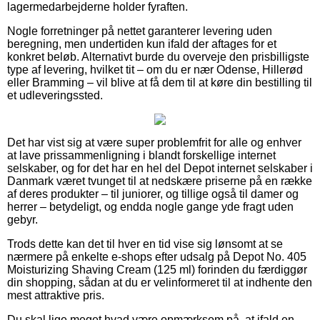
lagermedarbejderne holder fyraften.
Nogle forretninger på nettet garanterer levering uden
beregning, men undertiden kun ifald der aftages for et
konkret beløb. Alternativt burde du overveje den prisbilligste
type af levering, hvilket tit – om du er nær Odense, Hillerød
eller Bramming – vil blive at få dem til at køre din bestilling til
et udleveringssted.
Det har vist sig at være super problemfrit for alle og enhver
at lave prissammenligning i blandt forskellige internet
selskaber, og for det har en hel del Depot internet selskaber i
Danmark været tvunget til at nedskære priserne på en række
af deres produkter – til juniorer, og tillige også til damer og
herrer – betydeligt, og endda nogle gange yde fragt uden
gebyr.
Trods dette kan det til hver en tid vise sig lønsomt at se
nærmere på enkelte e-shops efter udsalg på Depot No. 405
Moisturizing Shaving Cream (125 ml) forinden du færdiggør
din shopping, sådan at du er velinformeret til at indhente den
mest attraktive pris.
Du skal lige meget hvad være opmærksom på, at ifald en