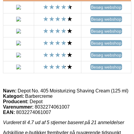
Besøg webshop
Besøg webshop
Besøg webshop
Besøg webshop
Besøg webshop
Besøg webshop
Navn:
Depot No. 405 Moisturizing Shaving Cream (125 ml)
Kategori:
Barbercreme
Producent:
Depot
Varenummer:
8032274061007
EAN:
8032274061007
Vurderet til
4.7
ud af 5 stjerner baseret på
21
anmeldelser
Adskillige e-butikker frembyder på nuværende tidspunkt