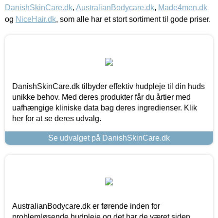
DanishSkinCare.dk
,
AustralianBodycare.dk
,
Made4men.dk
og
NiceHair.dk
, som alle har et stort sortiment til gode priser.
DanishSkinCare.dk tilbyder effektiv hudpleje til din huds
unikke behov. Med deres produkter får du årtier med
uafhængige kliniske data bag deres ingredienser. Klik
her for at se deres udvalg.
Se udvalget på DanishSkinCare.dk
AustralianBodycare.dk er førende inden for
problemløsende hudpleje og det har de været siden