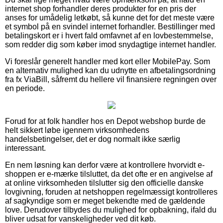
internet shop forhandler deres produkter for en pris der
anses for umådelig letkøbt, så kunne det for det meste være
et symbol på en svindel internet forhandler. Bestillinger med
betalingskort er i hvert fald omfavnet af en lovbestemmelse,
som redder dig som køber imod snydagtige internet handler.
Vi foreslår generelt handler med kort eller MobilePay. Som
en alternativ mulighed kan du udnytte en afbetalingsordning
fra fx ViaBill, såfremt du hellere vil finansiere regningen over
en periode.
Forud for at folk handler hos en Depot webshop burde de
helt sikkert løbe igennem virksomhedens
handelsbetingelser, det er dog normalt ikke særlig
interessant.
En nem løsning kan derfor være at kontrollere hvorvidt e-
shoppen er e-mærke tilsluttet, da det ofte er en angivelse af
at online virksomheden tilslutter sig den officielle danske
lovgivning, foruden at netshoppen regelmæssigt kontrolleres
af sagkyndige som er meget bekendte med de gældende
love. Derudover tilbydes du mulighed for opbakning, ifald du
bliver udsat for vanskeligheder ved dit køb.