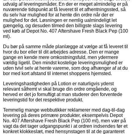
udvalg af leveringsmåder. En der er meget almindelig er på
nuværende tidspunkt at få leveret til et afhentningssted, så
du selv har mulighed for at hente din ordre når der er
mulighed for det. Løsningen er nemlig ualmindeligt let
gængelig, og desuden tilmed den billigste slags levering
ved køb af Depot No. 407 Aftershave Fresh Black Pep (100
ml).
Du bør på samme måde planlægge at vælge at få leveret til
hvor du bor eller til dit arbejdes adresse. Den er mange
gange en kende mere omkostningsfuld, men ydermere
vældig ligetil. Den mindst kostelige leveringsmulighed er
uden tvivl selv at hente varerne, som dog afhænger af at du
bor med kort afstand til internet shoppens hjemsted.
Leveringshastigheden på Lotion er naturligvis yderst
relevant såfremt vi skal bruge din ordre omgående, og
herved er det jo fornuftigt at man studerer den forventede
leveringstid for det respektive produkt.
Temmelig mange webbutikker reklamerer med dag-til-dag
levering på deres primære produkter, eksempelvis Depot
No. 407 Aftershave Fresh Black Pep (100 ml), men vær på
vagt da det tager udgangspunkt i at ordren indsendes før et
konkret klokkeslæt, med hensynstagen til at de garanteret