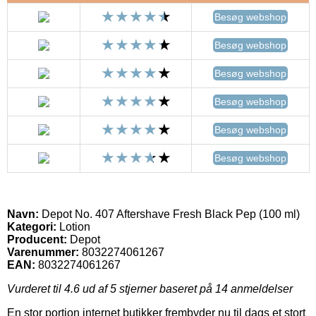
Besøg webshop
Besøg webshop
Besøg webshop
Besøg webshop
Besøg webshop
Besøg webshop
Navn:
Depot No. 407 Aftershave Fresh Black Pep (100 ml)
Kategori:
Lotion
Producent:
Depot
Varenummer:
8032274061267
EAN:
8032274061267
Vurderet til
4.6
ud af 5 stjerner baseret på
14
anmeldelser
En stor portion internet butikker frembyder nu til dags et stort