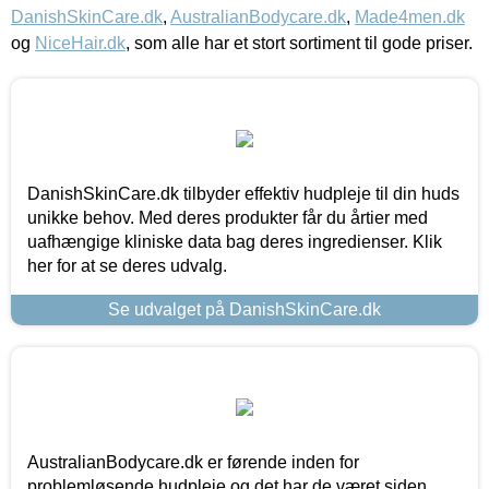
DanishSkinCare.dk
,
AustralianBodycare.dk
,
Made4men.dk
og
NiceHair.dk
, som alle har et stort sortiment til gode priser.
DanishSkinCare.dk tilbyder effektiv hudpleje til din huds
unikke behov. Med deres produkter får du årtier med
uafhængige kliniske data bag deres ingredienser. Klik
her for at se deres udvalg.
Se udvalget på DanishSkinCare.dk
AustralianBodycare.dk er førende inden for
problemløsende hudpleje og det har de været siden