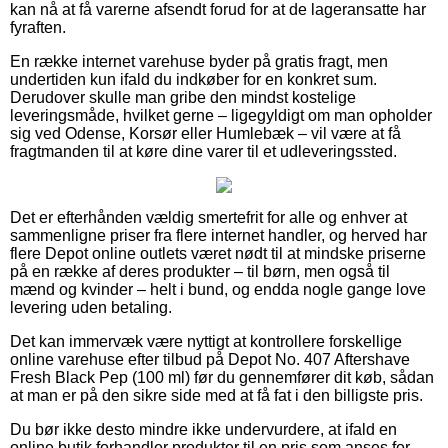
kan nå at få varerne afsendt forud for at de lageransatte har
fyraften.
En række internet varehuse byder på gratis fragt, men
undertiden kun ifald du indkøber for en konkret sum.
Derudover skulle man gribe den mindst kostelige
leveringsmåde, hvilket gerne – ligegyldigt om man opholder
sig ved Odense, Korsør eller Humlebæk – vil være at få
fragtmanden til at køre dine varer til et udleveringssted.
Det er efterhånden vældig smertefrit for alle og enhver at
sammenligne priser fra flere internet handler, og herved har
flere Depot online outlets været nødt til at mindske priserne
på en række af deres produkter – til børn, men også til
mænd og kvinder – helt i bund, og endda nogle gange love
levering uden betaling.
Det kan immervæk være nyttigt at kontrollere forskellige
online varehuse efter tilbud på Depot No. 407 Aftershave
Fresh Black Pep (100 ml) før du gennemfører dit køb, sådan
at man er på den sikre side med at få fat i den billigste pris.
Du bør ikke desto mindre ikke undervurdere, at ifald en
online butik forhandler produkter til en pris som anses for