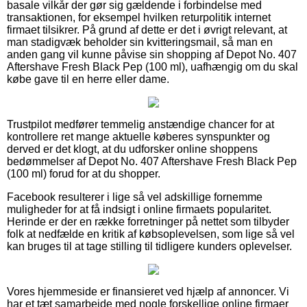
basale vilkår der gør sig gældende i forbindelse med
transaktionen, for eksempel hvilken returpolitik internet
firmaet tilsikrer. På grund af dette er det i øvrigt relevant, at
man stadigvæk beholder sin kvitteringsmail, så man en
anden gang vil kunne påvise sin shopping af Depot No. 407
Aftershave Fresh Black Pep (100 ml), uafhængig om du skal
købe gave til en herre eller dame.
Trustpilot medfører temmelig anstændige chancer for at
kontrollere ret mange aktuelle køberes synspunkter og
derved er det klogt, at du udforsker online shoppens
bedømmelser af Depot No. 407 Aftershave Fresh Black Pep
(100 ml) forud for at du shopper.
Facebook resulterer i lige så vel adskillige fornemme
muligheder for at få indsigt i online firmaets popularitet.
Herinde er der en række forretninger på nettet som tilbyder
folk at nedfælde en kritik af købsoplevelsen, som lige så vel
kan bruges til at tage stilling til tidligere kunders oplevelser.
Vores hjemmeside er finansieret ved hjælp af annoncer. Vi
har et tæt samarbejde med nogle forskellige online firmaer