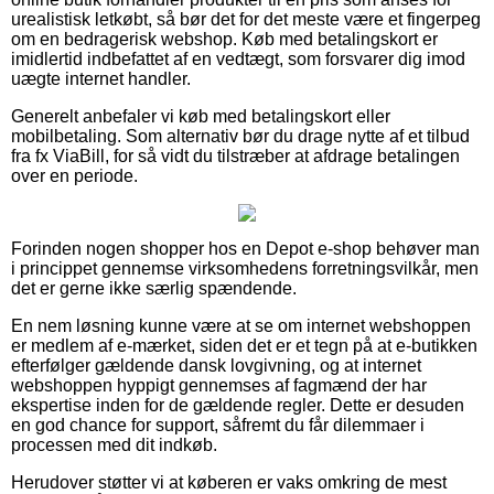
urealistisk letkøbt, så bør det for det meste være et fingerpeg
om en bedragerisk webshop. Køb med betalingskort er
imidlertid indbefattet af en vedtægt, som forsvarer dig imod
uægte internet handler.
Generelt anbefaler vi køb med betalingskort eller
mobilbetaling. Som alternativ bør du drage nytte af et tilbud
fra fx ViaBill, for så vidt du tilstræber at afdrage betalingen
over en periode.
Forinden nogen shopper hos en Depot e-shop behøver man
i princippet gennemse virksomhedens forretningsvilkår, men
det er gerne ikke særlig spændende.
En nem løsning kunne være at se om internet webshoppen
er medlem af e-mærket, siden det er et tegn på at e-butikken
efterfølger gældende dansk lovgivning, og at internet
webshoppen hyppigt gennemses af fagmænd der har
ekspertise inden for de gældende regler. Dette er desuden
en god chance for support, såfremt du får dilemmaer i
processen med dit indkøb.
Herudover støtter vi at køberen er vaks omkring de mest