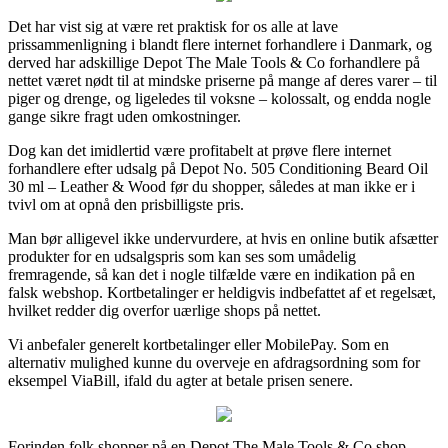
Det har vist sig at være ret praktisk for os alle at lave
prissammenligning i blandt flere internet forhandlere i Danmark, og
derved har adskillige Depot The Male Tools & Co forhandlere på
nettet været nødt til at mindske priserne på mange af deres varer – til
piger og drenge, og ligeledes til voksne – kolossalt, og endda nogle
gange sikre fragt uden omkostninger.
Dog kan det imidlertid være profitabelt at prøve flere internet
forhandlere efter udsalg på Depot No. 505 Conditioning Beard Oil
30 ml – Leather & Wood før du shopper, således at man ikke er i
tvivl om at opnå den prisbilligste pris.
Man bør alligevel ikke undervurdere, at hvis en online butik afsætter
produkter for en udsalgspris som kan ses som umådelig
fremragende, så kan det i nogle tilfælde være en indikation på en
falsk webshop. Kortbetalinger er heldigvis indbefattet af et regelsæt,
hvilket redder dig overfor uærlige shops på nettet.
Vi anbefaler generelt kortbetalinger eller MobilePay. Som en
alternativ mulighed kunne du overveje en afdragsordning som for
eksempel ViaBill, ifald du agter at betale prisen senere.
Forinden folk shopper på en Depot The Male Tools & Co shop