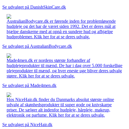
Se udvalget på DanishSkinCare.dk
AustralianBodycare.dk er førende inden for problemløsende
hudpleje og det har de været siden 1992. Det er deres mål at
hjælpe danskerne med at opnå en sundere hud og afhjælpe
hudproblemer. Klik her for at se deres udvalg.
Se udvalget på AustralianBodycare.dk
Made4men.dk er nordens største forhandler af
hudplejeprodukter til mænd. De har i dag over 5.000 forskellige
plejeprodukter til mænd, og hver eneste uge bliver deres udvalg
større. Klik her for at se deres udvalg.
Se udvalget på Made4men.dk
Hos NiceHair.dk finder du Danmarks absolut største online
udvalg af skønhedsprodukter til super gode og knivskarpe
priser. De sælger alt indenfor hudpleje, hårpleje, makeup,
elektronik og parfume. Klik her for at se deres udvalg.
Se udvalget på NiceHair.dk