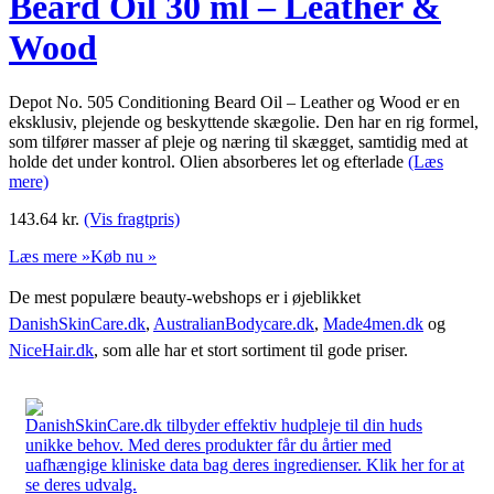
Beard Oil 30 ml – Leather &
Wood
Depot No. 505 Conditioning Beard Oil – Leather og Wood er en
eksklusiv, plejende og beskyttende skægolie. Den har en rig formel,
som tilfører masser af pleje og næring til skægget, samtidig med at
holde det under kontrol. Olien absorberes let og efterlade
(Læs
mere)
143.64
kr.
(Vis fragtpris)
Læs mere »
Køb nu »
De mest populære beauty-webshops er i øjeblikket
DanishSkinCare.dk
,
AustralianBodycare.dk
,
Made4men.dk
og
NiceHair.dk
, som alle har et stort sortiment til gode priser.
DanishSkinCare.dk tilbyder effektiv hudpleje til din huds
unikke behov. Med deres produkter får du årtier med
uafhængige kliniske data bag deres ingredienser. Klik her for at
se deres udvalg.