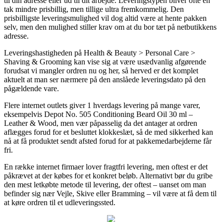
til din adresse eller ud til dit arbejde. Leveringstypen bliver ofte en
tak mindre prisbillig, men tillige ultra fremkommelig. Den
prisbilligste leveringsmulighed vil dog altid være at hente pakken
selv, men den mulighed stiller krav om at du bor tæt på netbutikkens
adresse.
Leveringshastigheden på Health & Beauty > Personal Care >
Shaving & Grooming kan vise sig at være usædvanlig afgørende
forudsat vi mangler ordren nu og her, så herved er det komplet
aktuelt at man ser nærmere på den anslåede leveringsdato på den
pågældende vare.
Flere internet outlets giver 1 hverdags levering på mange varer,
eksempelvis Depot No. 505 Conditioning Beard Oil 30 ml –
Leather & Wood, men vær påpasselig da det antager at ordren
aflægges forud for et besluttet klokkeslæt, så de med sikkerhed kan
nå at få produktet sendt afsted forud for at pakkemedarbejderne får
fri.
En række internet firmaer lover fragtfri levering, men oftest er det
påkrævet at der købes for et konkret beløb. Alternativt bør du gribe
den mest letkøbte metode til levering, der oftest – uanset om man
befinder sig nær Vejle, Skive eller Bramming – vil være at få dem til
at køre ordren til et udleveringssted.