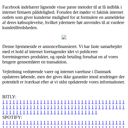
Facebook indebærer lignende visse pæne metoder til at få indblik i
internet firmaets pålidelighed. Foruden det møder vi faktisk internet
outlets som giver kunderne mulighed for at formulere en anmeldelse
af deres købsoplevelse, hvilket ydermere bør anvendes til at vurdere
kundetilfredsheden.
Denne hjemmeside er annoncefinansieret. Vi har faste samarbejder
med et hold af internet foretagender idet vi publicerer
forretningernes produkter, og opnår betaling forudsat en af vores
brugere gennemfører en transaktion.
Vejledning vedrørende varer og internet varehuse i Danmark
opdateres løbende, men der gives ikke garantier imod ændringer der
potentielt er iværksat efter at vi sidst opdaterede vores informationer.
BITLY:
1
1
1
1
1
1
1
1
1
1
1
1
1
1
1
1
1
1
1
1
1
1
1
1
1
1
1
1
1
1
1
1
1
1
1
1
1
1
1
1
1
1
1
1
1
1
1
1
1
1
1
1
1
1
1
1
1
1
1
1
1
1
1
1
1
1
1
1
1
1
1
1
1
1
1
1
1
1
1
1
1
1
1
1
1
1
1
1
1
1
1
1
1
1
1
1
1
1
1
1
SPOTIFY:
1
1
1
1
1
1
1
1
1
1
1
1
1
1
1
1
1
1
1
1
1
1
1
1
1
1
1
1
1
1
1
1
1
1
1
1
1
1
1
1
1
1
1
1
1
1
1
1
1
1
1
1
1
1
1
1
1
1
1
1
1
1
1
1
1
1
1
1
1
1
1
1