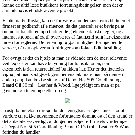
kunne de altid læse butikkens forretningsbetingelser, men det er
almindeligvis et tidskrævende projekt.
Et alternativt forslag kan derfor være at undersøge hvorvidt internet
firmaet er godkendt af e-mærket, da det generelt er et bevis på at
online forhandleren opretholder de gældende danske regler, og at
internet shoppen af og til overværes af fagmænd som har ekspertise
inden for reglerne. Det er en rigtig god mulighed for hjælpende
service, når du oplever udfordringer som følge af din bestilling.
For øvrigt er det en hjælp at man er vidende om de mest relevante
vedtægter der kan have betydning for transaktionen, som
eksempelvis den returrettighed butikken har. Her er det ligeledes
vigtigt, at man stadigvæk gemmer ens faktura e-mail, så man en
anden gang kan bevise sit køb af Depot No. 505 Conditioning
Beard Oil 30 ml – Leather & Wood, ligegyldigt om man er på
gaveindkøb til en pige eller dreng.
Trustpilot indebærer nogenlunde hensigtsmæssige chancer for at
vurdere en række nuværende forbrugeres domme og af den grund er
det anbefalelsesværdigt, at du gennemsøger e-firmaets vurderinger
af Depot No. 505 Conditioning Beard Oil 30 ml – Leather & Wood
forinden du handler.