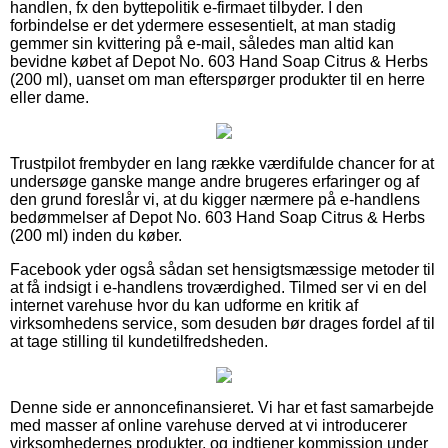
handlen, fx den byttepolitik e-firmaet tilbyder. I den
forbindelse er det ydermere essesentielt, at man stadig
gemmer sin kvittering på e-mail, således man altid kan
bevidne købet af Depot No. 603 Hand Soap Citrus & Herbs
(200 ml), uanset om man efterspørger produkter til en herre
eller dame.
Trustpilot frembyder en lang række værdifulde chancer for at
undersøge ganske mange andre brugeres erfaringer og af
den grund foreslår vi, at du kigger nærmere på e-handlens
bedømmelser af Depot No. 603 Hand Soap Citrus & Herbs
(200 ml) inden du køber.
Facebook yder også sådan set hensigtsmæssige metoder til
at få indsigt i e-handlens troværdighed. Tilmed ser vi en del
internet varehuse hvor du kan udforme en kritik af
virksomhedens service, som desuden bør drages fordel af til
at tage stilling til kundetilfredsheden.
Denne side er annoncefinansieret. Vi har et fast samarbejde
med masser af online varehuse derved at vi introducerer
virksomhedernes produkter, og indtjener kommission under