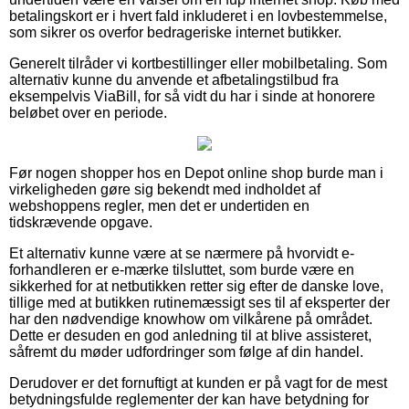
betalingskort er i hvert fald inkluderet i en lovbestemmelse,
som sikrer os overfor bedrageriske internet butikker.
Generelt tilråder vi kortbestillinger eller mobilbetaling. Som
alternativ kunne du anvende et afbetalingstilbud fra
eksempelvis ViaBill, for så vidt du har i sinde at honorere
beløbet over en periode.
Før nogen shopper hos en Depot online shop burde man i
virkeligheden gøre sig bekendt med indholdet af
webshoppens regler, men det er undertiden en
tidskrævende opgave.
Et alternativ kunne være at se nærmere på hvorvidt e-
forhandleren er e-mærke tilsluttet, som burde være en
sikkerhed for at netbutikken retter sig efter de danske love,
tillige med at butikken rutinemæssigt ses til af eksperter der
har den nødvendige knowhow om vilkårene på området.
Dette er desuden en god anledning til at blive assisteret,
såfremt du møder udfordringer som følge af din handel.
Derudover er det fornuftigt at kunden er på vagt for de mest
betydningsfulde reglementer der kan have betydning for