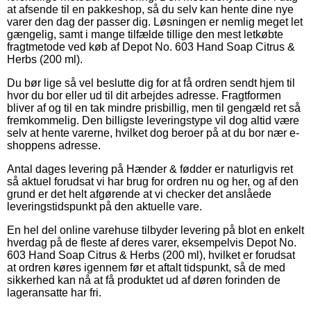
at afsende til en pakkeshop, så du selv kan hente dine nye
varer den dag der passer dig. Løsningen er nemlig meget let
gængelig, samt i mange tilfælde tillige den mest letkøbte
fragtmetode ved køb af Depot No. 603 Hand Soap Citrus &
Herbs (200 ml).
Du bør lige så vel beslutte dig for at få ordren sendt hjem til
hvor du bor eller ud til dit arbejdes adresse. Fragtformen
bliver af og til en tak mindre prisbillig, men til gengæld ret så
fremkommelig. Den billigste leveringstype vil dog altid være
selv at hente varerne, hvilket dog beroer på at du bor nær e-
shoppens adresse.
Antal dages levering på Hænder & fødder er naturligvis ret
så aktuel forudsat vi har brug for ordren nu og her, og af den
grund er det helt afgørende at vi checker det anslåede
leveringstidspunkt på den aktuelle vare.
En hel del online varehuse tilbyder levering på blot en enkelt
hverdag på de fleste af deres varer, eksempelvis Depot No.
603 Hand Soap Citrus & Herbs (200 ml), hvilket er forudsat
at ordren køres igennem før et aftalt tidspunkt, så de med
sikkerhed kan nå at få produktet ud af døren forinden de
lageransatte har fri.