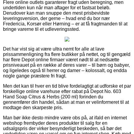
Flere online outlets garanterer fragt uden beregning, men
undertiden kun når man aftager for et fastsat beløb.
Derudover kan man snuppe den mest prisbevidste
leveringsversion, der gerne – hvad end du bor nær
Fredericia, Korsør eller Hørning – er at få fragtmanden til at
bringe varerne til et udleveringssted.
Det har vist sig at være ultra nemt for alle at lave
prissammenligning fra flere butikker på nettet, og til gengæld
har flere Depot online firmaer været nødt til at nedsætte
prisniveauet på en række af deres varer – til børn og babyer,
og ligeledes også til herrer og damer – kolossalt, og endda
nogle gange præstere fri fragt.
Men det kan til hver en tid blive fordelagtigt at udforske et par
forskellige online varehuse efter rabat på Depot No. 603
Hand Soap Citrus & Herbs (200 ml) forinden du
gennemfører din handel, sådan at man er velinformeret til at
modtage den skarpeste pris.
Man bør ikke desto mindre være obs på, at ifald en internet
webshop frembyder deres produkter til salg for en
udsalgspris der virker besynderligt beskeden, så bør det
undertiden være en varsel om en fup internet shop. Køb med