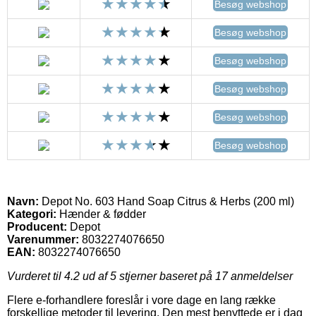
Besøg webshop
Besøg webshop
Besøg webshop
Besøg webshop
Besøg webshop
Besøg webshop
Navn:
Depot No. 603 Hand Soap Citrus & Herbs (200 ml)
Kategori:
Hænder & fødder
Producent:
Depot
Varenummer:
8032274076650
EAN:
8032274076650
Vurderet til
4.2
ud af 5 stjerner baseret på
17
anmeldelser
Flere e-forhandlere foreslår i vore dage en lang række
forskellige metoder til levering. Den mest benyttede er i dag