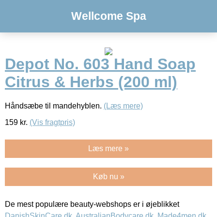
Wellcome Spa
Depot No. 603 Hand Soap
Citrus & Herbs (200 ml)
Håndsæbe til mandehyblen.
(Læs mere)
159
kr.
(Vis fragtpris)
Læs mere »
Køb nu »
De mest populære beauty-webshops er i øjeblikket
DanishSkinCare.dk
,
AustralianBodycare.dk
,
Made4men.dk