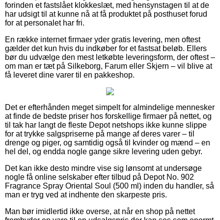
forinden et fastslået klokkeslæt, med hensynstagen til at de
har udsigt til at kunne nå at få produktet på posthuset forud
for at personalet har fri.
En række internet firmaer yder gratis levering, men oftest
gælder det kun hvis du indkøber for et fastsat beløb. Ellers
bør du udvælge den mest letkøbte leveringsform, der oftest –
om man er tæt på Silkeborg, Farum eller Skjern – vil blive at
få leveret dine varer til en pakkeshop.
Det er efterhånden meget simpelt for almindelige mennesker
at finde de bedste priser hos forskellige firmaer på nettet, og
til tak har langt de fleste Depot netshops ikke kunne slippe
for at trykke salgspriserne på mange af deres varer – til
drenge og piger, og samtidig også til kvinder og mænd – en
hel del, og endda nogle gange sikre levering uden gebyr.
Det kan ikke desto mindre vise sig lønsomt at undersøge
nogle få online selskaber efter tilbud på Depot No. 902
Fragrance Spray Oriental Soul (500 ml) inden du handler, så
man er tryg ved at indhente den skarpeste pris.
Man bør imidlertid ikke overse, at når en shop på nettet