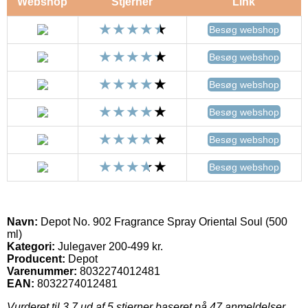
Webshop
Stjerner
Link
Besøg webshop
Besøg webshop
Besøg webshop
Besøg webshop
Besøg webshop
Besøg webshop
Navn:
Depot No. 902 Fragrance Spray Oriental Soul (500
ml)
Kategori:
Julegaver 200-499 kr.
Producent:
Depot
Varenummer:
8032274012481
EAN:
8032274012481
Vurderet til
3.7
ud af 5 stjerner baseret på
47
anmeldelser