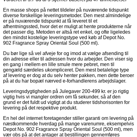
En masse shops på nettet tildeler på nuværende tidspunkt
diverse forskellige leveringsmetoder. Den mest almindelige
er på nuværende tidspunkt at få leveret til et
afhentningssted, hvor det er muligt at hente produkterne når
det passer dig. Metoden er altså ret enkel, og ofte ligeledes
den mindst kostelige leveringstype ved køb af Depot No.
902 Fragrance Spray Oriental Soul (500 ml).
Du bør lige så vel afveje for og imod at vælge afsending til
din adresse eller til adressen hvor du arbejder. Den viser sig
en gang i mellem en lille smule mere pebret, men til
gengæld særdeles ukompliceret. Den mest betalelige type
af levering er dog at du selv henter pakken, men dette beroer
på at du har bopæl nærved e-forhandlerens arbejdslager.
Leveringsdygtigheden på Julegaver 200-499 kr. er jo rigtig
vigtig hvis vi mangler ordren om få sekunder, så af den
grund er det fuldt ud vigtigt at du studerer tidshorisonten for
levering på det respektive produkt.
En hel del internet foretagender stiller garanti om levering på
næstkommende hverdag på mange varenumre, eksempelvis
Depot No. 902 Fragrance Spray Oriental Soul (500 ml), men
vær obs på at det antager at bestillingen gennemføres