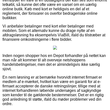
frembyder en vare til en udsalgspris der kan ses som enormt
letkøbt, så kunne det ofte være en varsel om en uærlig
online butik. Køb med kort er heldigvis en del af et
reglement, der forsvarer os overfor bedrageriske online
butikker.
Vi anbefaler betalinger med kort eller betalinger med
mobilen. Som et alternativ kunne du drage nytte af en
afdragsløsning fra eksempelvis ViaBill, ifald du tilstræber at
finansiere omkostningerne i flere bidder.
Inden nogen shopper hos en Depot forhandler på nettet kan
man når alt kommer til alt overveje netshoppens
handelsbetingelser, men det er almindeligvis ikke særlig
sjovt.
En nem løsning er at bemærke hvorvidt internet firmaet er
medlem af e-mærket, hvilket kan være en garanti for at e-
firmaet accepterer de danske retningslinjer, tillige med at
internet forhandleren løbende undersøges af sagkyndige
som kender til de gældende bestemmelser. Det er en rigtig
god anledning til støtte, ifald du møder problemer ved din
ordre.