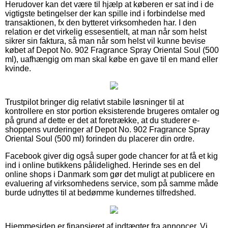
Herudover kan det være til hjælp at køberen er sat ind i de
vigtigste betingelser der kan spille ind i forbindelse med
transaktionen, fx den bytteret virksomheden har. I den
relation er det virkelig essesentielt, at man når som helst
sikrer sin faktura, så man når som helst vil kunne bevise
købet af Depot No. 902 Fragrance Spray Oriental Soul (500
ml), uafhængig om man skal købe en gave til en mand eller
kvinde.
Trustpilot bringer dig relativt stabile løsninger til at
kontrollere en stor portion eksisterende brugeres omtaler og
på grund af dette er det at foretrække, at du studerer e-
shoppens vurderinger af Depot No. 902 Fragrance Spray
Oriental Soul (500 ml) forinden du placerer din ordre.
Facebook giver dig også super gode chancer for at få et kig
ind i online butikkens pålidelighed. Herinde ses en del
online shops i Danmark som gør det muligt at publicere en
evaluering af virksomhedens service, som på samme måde
burde udnyttes til at bedømme kundernes tilfredshed.
Hjemmesiden er finansieret af indtægter fra annoncer. Vi