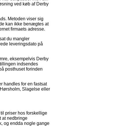
sløsning ved køb af Derby
ads. Metoden viser sig
åde kan ikke benægtes at
ernet firmaets adresse.
udsat du mangler
erede leveringsdato på
enumre, eksempelvis Derby
tillingen indsendes
 på posthuset forinden
er handles for en fastsat
 Hørsholm, Slagelse eller
il priser hos forskellige
at at nedbringe
isk, og endda nogle gange