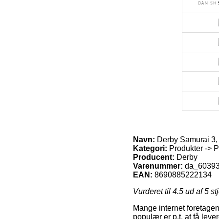
Navn:
Derby Samurai 3, 
Kategori:
Produkter -> Pr
Producent:
Derby
Varenummer:
da_6039
EAN:
8690885222134
Vurderet til
4.5
ud af 5 st
Mange internet foretagen
populær er p.t. at få leve