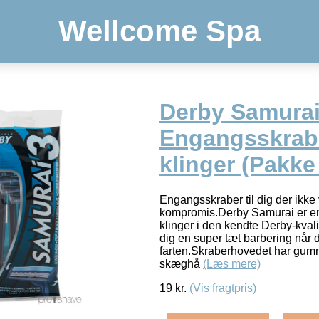
Wellcome Spa
Derby Samurai
Engangsskrab
klinger (Pakke
Engangsskraber til dig der ikke 
kompromis.Derby Samurai er e
klinger i den kendte Derby-kvalit
dig en super tæt barbering når 
farten.Skraberhovedet har gummi
skæghå
(Læs mere)
19
kr.
(Vis fragtpris)