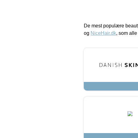
De mest populære beauty
og
NiceHair.dk
, som alle 