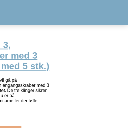
 3,
er med 3
 med 5 stk.)
vil gå på
n engangsskraber med 3
et. De tre klinger sikrer
du er på
lameller der løfter