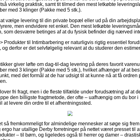
tså virkelig praktisk, samt tit tilmed den mest letkøbte levering
er med 3 klinger (Pakke med 5 stk.).
t vælge levering til din private bopæl eller ud på din arbejdspl
dyrere, men endvidere ret enkel. Den mest letkøbte leveringsm
n, som desværre betinges af at du fysisk befinder dig nærved int
> Produkter til Intimbarbering er naturligvis rigtig essentiel for
, og derfor er det selvfølgelig relevant at du studerer den estim
tikker giver løfte om dag-til-dag levering på deres favorit var
r med 3 klinger (Pakke med 5 stk.), hvilket afhænger af at bes
unkt, med det formål at de har udsigt til at kunne nå at få ordren
ten.
over fri fragt, men i de fleste tilfælde under forudsætning af at d
pe den billigste fragtmetode, der ofte – uafhængig om du bor i
l at levere din ordre til et afhentningssted.
ret så fremkommeligt for almindelige mennesker at søge sig frem t
 ergo har utallige Derby forretninger på nettet været presset til 
dukter – til børn, og ligeledes også til herrer og damer – drast