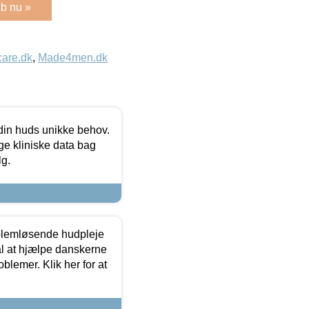
b nu »
care.dk
,
Made4men.dk
 din huds unikke behov.
ge kliniske data bag
lg.
oblemløsende hudpleje
ål at hjælpe danskerne
lemer. Klik her for at