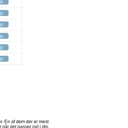
op
op
op
op
op
op
r. En af dem der er mest
r når det passer ind i din