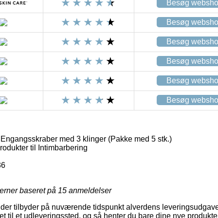
Besøg websh
Besøg websh
Besøg websh
Besøg websh
Besøg websh
Besøg websh
Engangsskraber med 3 klinger (Pakke med 5 stk.)
odukter til Intimbarbering
36
jerner baseret på
15
anmeldelser
der tilbyder på nuværende tidspunkt alverdens leveringsudgave
ret til et udleveringssted, og så henter du bare dine nye produkte