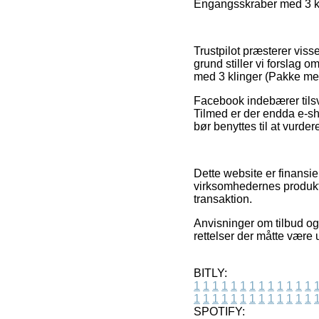
Engangsskraber med 3 kli
Trustpilot præsterer viss
grund stiller vi forslag
med 3 klinger (Pakke med
Facebook indebærer tilsva
Tilmed er der endda e-sh
bør benyttes til at vurder
Dette website er finansi
virksomhedernes produkt
transaktion.
Anvisninger om tilbud og
rettelser der måtte være
BITLY:
1
1
1
1
1
1
1
1
1
1
1
1
1
1
1
1
1
1
1
1
1
1
1
1
1
1
SPOTIFY: