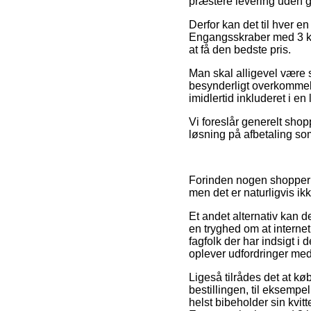
præstere levering uden g
Derfor kan det til hver e
Engangsskraber med 3 kli
at få den bedste pris.
Man skal alligevel være s
besynderligt overkommelig
imidlertid inkluderet i e
Vi foreslår generelt shop
løsning på afbetaling som
Forinden nogen shopper p
men det er naturligvis ik
Et andet alternativ kan d
en tryghed om at internet
fagfolk der har indsigt i 
oplever udfordringer med 
Ligeså tilrådes det at k
bestillingen, til eksempel
helst bibeholder sin kvit