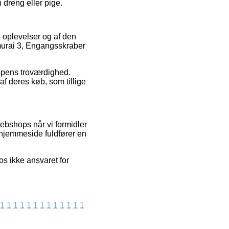
 dreng eller pige.
s oplevelser og af den
murai 3, Engangsskraber
oppens troværdighed.
f deres køb, som tillige
ebshops når vi formidler
 hjemmeside fuldfører en
s ikke ansvaret for
1
1
1
1
1
1
1
1
1
1
1
1
1