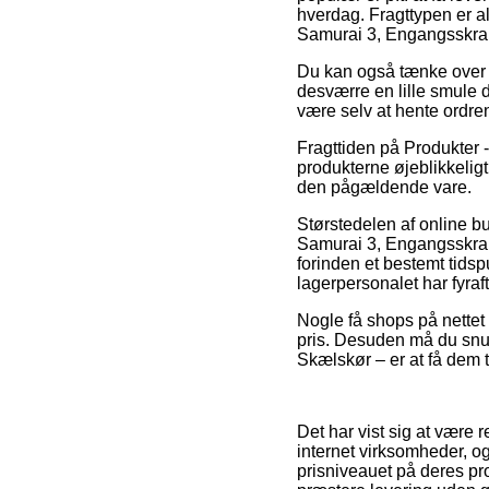
hverdag. Fragttypen er al
Samurai 3, Engangsskrab
Du kan også tænke over a
desværre en lille smule 
være selv at hente ordre
Fragttiden på Produkter -
produkterne øjeblikkeligt
den pågældende vare.
Størstedelen af online bu
Samurai 3, Engangsskrabe
forinden et bestemt tidsp
lagerpersonalet har fyraf
Nogle få shops på nettet l
pris. Desuden må du snup
Skælskør – er at få dem ti
Det har vist sig at være 
internet virksomheder, og
prisniveauet på deres pro