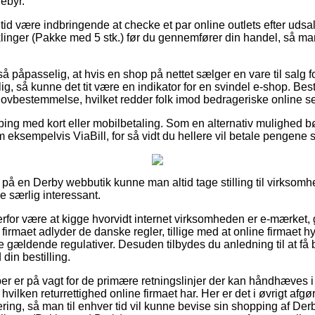
ebyr.
n tid være indbringende at checke et par online outlets efter ud
nger (Pakke med 5 stk.) før du gennemfører din handel, så man 
å påpasselig, at hvis en shop på nettet sælger en vare til salg f
, så kunne det tit være en indikator for en svindel e-shop. Best
n lovbestemmelse, hvilket redder folk imod bedrageriske online s
ping med kort eller mobilbetaling. Som en alternativ mulighed bø
 eksempelvis ViaBill, for så vidt du hellere vil betale pengene 
å en Derby webbutik kunne man altid tage stilling til virksomhe
ke særlig interessant.
erfor være at kigge hvorvidt internet virksomheden er e-mærket,
 firmaet adlyder de danske regler, tillige med at online firmaet
de gældende regulativer. Desuden tilbydes du anledning til at få b
din bestilling.
øber er på vagt for de primære retningslinjer der kan håndhæves 
 hvilken returrettighed online firmaet har. Her er det i øvrigt af
tering, så man til enhver tid vil kunne bevise sin shopping af De