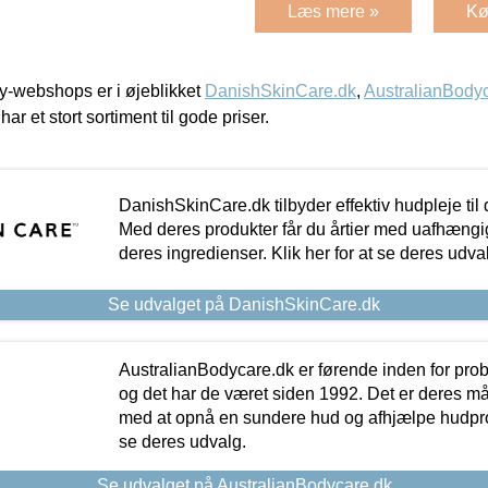
Læs mere »
Kø
-webshops er i øjeblikket
DanishSkinCare.dk
,
AustralianBody
har et stort sortiment til gode priser.
DanishSkinCare.dk tilbyder effektiv hudpleje til
Med deres produkter får du årtier med uafhængi
deres ingredienser. Klik her for at se deres udva
Se udvalget på DanishSkinCare.dk
AustralianBodycare.dk er førende inden for pr
og det har de været siden 1992. Det er deres m
med at opnå en sundere hud og afhjælpe hudprob
se deres udvalg.
Se udvalget på AustralianBodycare.dk