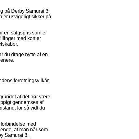
salg på Derby Samurai 3,
er usvigeligt sikker på
or en salgspris som er
illinger med kort er
elskaber.
r du drage nytte af en
senere.
dens forretningsvilkår,
 grundet at det bør være
 hyppigt gennemses af
istand, for så vidt du
i forbindelse med
gørende, at man når som
rby Samurai 3,