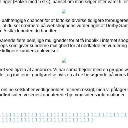
nger (Pakke med 5 stk.), uanset om man søger efter varer til en
e uafhængige chancer for at fortolke diverse tidligere forbrugere
 om, at du ser nærmere på webshoppens vurderinger af Derby Sa
 5 stk.) forinden du handler.
rende flere belejlige muligheder for at få indblik i internet sh
ops som giver kunderne mulighed for at nedfælde en vurdering a
e tidligere kunders oplevelser.
eret ved hjælp af annoncer. Vi har samarbejder med en gruppe w
er, og indtjener godtgørelse hvis en af de besøgende på vores
 online selskaber vedligeholdes rutinemæssigt, men vi påtager o
 udført siden vi senest opdaterede hjemmesidens informationer.
1
1
1
1
1
1
1
1
1
1
1
1
1
1
1
1
1
1
1
1
1
1
1
1
1
1
1
1
1
1
1
1
1
1
1
1
1
1
1
1
1
1
1
1
1
1
1
1
1
1
1
1
1
1
1
1
1
1
1
1
1