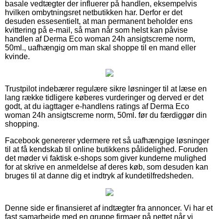
basale vedtægter der influerer på handlen, eksempelvis
hvilken ombytningsret netbutikken har. Derfor er det
desuden essesentielt, at man permanent beholder ens
kvittering på e-mail, så man når som helst kan påvise
handlen af Derma Eco woman 24h ansigtscreme norm,
50ml., uafhængig om man skal shoppe til en mand eller
kvinde.
Trustpilot indebærer regulære sikre løsninger til at læse en
lang række tidligere køberes vurderinger og derved er det
godt, at du iagttager e-handlens ratings af Derma Eco
woman 24h ansigtscreme norm, 50ml. før du færdiggør din
shopping.
Facebook genererer ydermere ret så uafhængige løsninger
til at få kendskab til online butikkens pålidelighed. Foruden
det møder vi faktisk e-shops som giver kunderne mulighed
for at skrive en anmeldelse af deres køb, som desuden kan
bruges til at danne dig et indtryk af kundetilfredsheden.
Denne side er finansieret af indtægter fra annoncer. Vi har et
fast samarbejde med en gruppe firmaer på nettet når vi