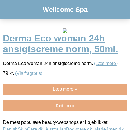
Wellcome Spa
Derma Eco woman 24h
ansigtscreme norm, 50ml.
Derma Eco woman 24h ansigtscreme norm.
(Læs mere)
79
kr.
(Vis fragtpris)
Læs mere »
Køb nu »
De mest populære beauty-webshops er i øjeblikket
DanishSkinCare.dk
,
AustralianBodycare.dk
,
Made4men.dk