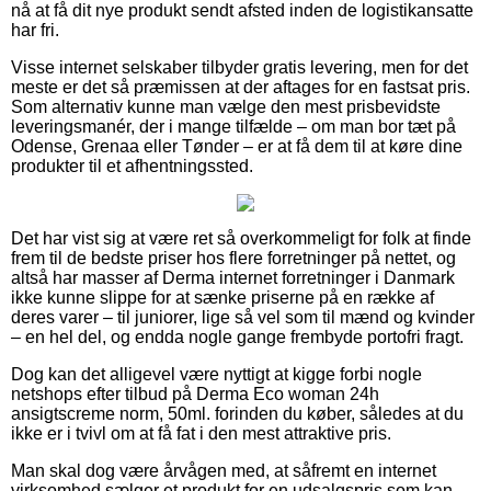
nå at få dit nye produkt sendt afsted inden de logistikansatte
har fri.
Visse internet selskaber tilbyder gratis levering, men for det
meste er det så præmissen at der aftages for en fastsat pris.
Som alternativ kunne man vælge den mest prisbevidste
leveringsmanér, der i mange tilfælde – om man bor tæt på
Odense, Grenaa eller Tønder – er at få dem til at køre dine
produkter til et afhentningssted.
Det har vist sig at være ret så overkommeligt for folk at finde
frem til de bedste priser hos flere forretninger på nettet, og
altså har masser af Derma internet forretninger i Danmark
ikke kunne slippe for at sænke priserne på en række af
deres varer – til juniorer, lige så vel som til mænd og kvinder
– en hel del, og endda nogle gange frembyde portofri fragt.
Dog kan det alligevel være nyttigt at kigge forbi nogle
netshops efter tilbud på Derma Eco woman 24h
ansigtscreme norm, 50ml. forinden du køber, således at du
ikke er i tvivl om at få fat i den mest attraktive pris.
Man skal dog være årvågen med, at såfremt en internet
virksomhed sælger et produkt for en udsalgspris som kan