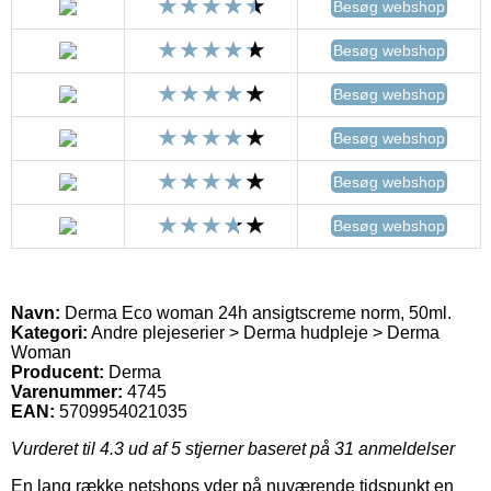
Besøg webshop
Besøg webshop
Besøg webshop
Besøg webshop
Besøg webshop
Besøg webshop
Navn:
Derma Eco woman 24h ansigtscreme norm, 50ml.
Kategori:
Andre plejeserier > Derma hudpleje > Derma
Woman
Producent:
Derma
Varenummer:
4745
EAN:
5709954021035
Vurderet til
4.3
ud af 5 stjerner baseret på
31
anmeldelser
En lang række netshops yder på nuværende tidspunkt en