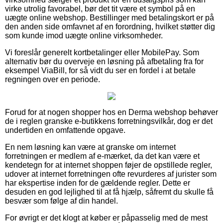
virke utrolig favorabel, bør det tit være et symbol på en
uægte online webshop. Bestillinger med betalingskort er på
den anden side omfavnet af en forordning, hvilket støtter dig
som kunde imod uægte online virksomheder.
Vi foreslår generelt kortbetalinger eller MobilePay. Som
alternativ bør du overveje en løsning på afbetaling fra for
eksempel ViaBill, for så vidt du ser en fordel i at betale
regningen over en periode.
Forud for at nogen shopper hos en Derma webshop behøver
de i reglen granske e-butikkens forretningsvilkår, dog er det
undertiden en omfattende opgave.
En nem løsning kan være at granske om internet
forretningen er medlem af e-mærket, da det kan være et
kendetegn for at internet shoppen føjer de opstillede regler,
udover at internet forretningen ofte revurderes af jurister som
har ekspertise inden for de gældende regler. Dette er
desuden en god lejlighed til at få hjælp, såfremt du skulle få
besvær som følge af din handel.
For øvrigt er det klogt at køber er påpasselig med de mest