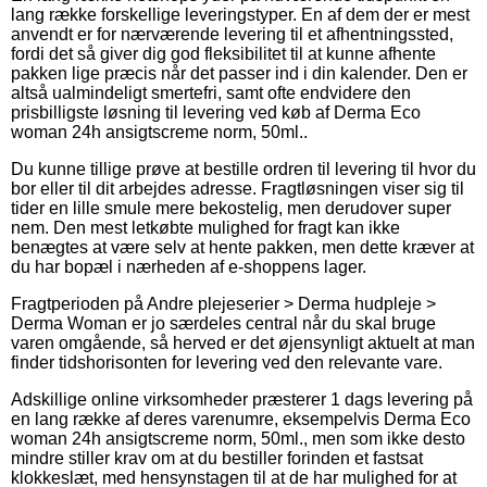
lang række forskellige leveringstyper. En af dem der er mest
anvendt er for nærværende levering til et afhentningssted,
fordi det så giver dig god fleksibilitet til at kunne afhente
pakken lige præcis når det passer ind i din kalender. Den er
altså ualmindeligt smertefri, samt ofte endvidere den
prisbilligste løsning til levering ved køb af Derma Eco
woman 24h ansigtscreme norm, 50ml..
Du kunne tillige prøve at bestille ordren til levering til hvor du
bor eller til dit arbejdes adresse. Fragtløsningen viser sig til
tider en lille smule mere bekostelig, men derudover super
nem. Den mest letkøbte mulighed for fragt kan ikke
benægtes at være selv at hente pakken, men dette kræver at
du har bopæl i nærheden af e-shoppens lager.
Fragtperioden på Andre plejeserier > Derma hudpleje >
Derma Woman er jo særdeles central når du skal bruge
varen omgående, så herved er det øjensynligt aktuelt at man
finder tidshorisonten for levering ved den relevante vare.
Adskillige online virksomheder præsterer 1 dags levering på
en lang række af deres varenumre, eksempelvis Derma Eco
woman 24h ansigtscreme norm, 50ml., men som ikke desto
mindre stiller krav om at du bestiller forinden et fastsat
klokkeslæt, med hensynstagen til at de har mulighed for at