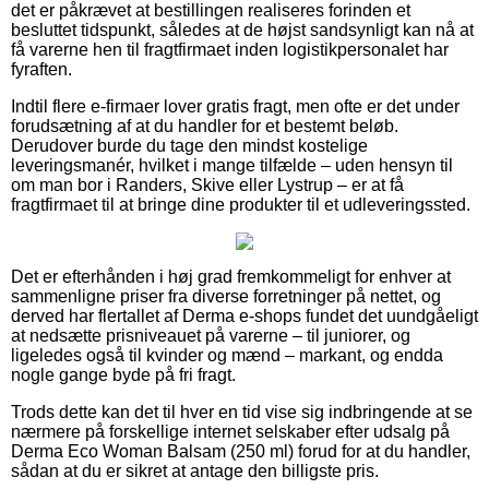
det er påkrævet at bestillingen realiseres forinden et
besluttet tidspunkt, således at de højst sandsynligt kan nå at
få varerne hen til fragtfirmaet inden logistikpersonalet har
fyraften.
Indtil flere e-firmaer lover gratis fragt, men ofte er det under
forudsætning af at du handler for et bestemt beløb.
Derudover burde du tage den mindst kostelige
leveringsmanér, hvilket i mange tilfælde – uden hensyn til
om man bor i Randers, Skive eller Lystrup – er at få
fragtfirmaet til at bringe dine produkter til et udleveringssted.
Det er efterhånden i høj grad fremkommeligt for enhver at
sammenligne priser fra diverse forretninger på nettet, og
derved har flertallet af Derma e-shops fundet det uundgåeligt
at nedsætte prisniveauet på varerne – til juniorer, og
ligeledes også til kvinder og mænd – markant, og endda
nogle gange byde på fri fragt.
Trods dette kan det til hver en tid vise sig indbringende at se
nærmere på forskellige internet selskaber efter udsalg på
Derma Eco Woman Balsam (250 ml) forud for at du handler,
sådan at du er sikret at antage den billigste pris.