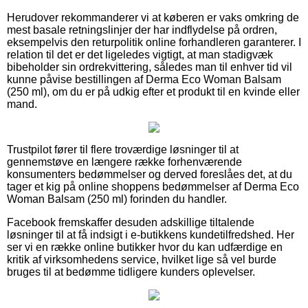
Herudover rekommanderer vi at køberen er vaks omkring de
mest basale retningslinjer der har indflydelse på ordren,
eksempelvis den returpolitik online forhandleren garanterer. I
relation til det er det ligeledes vigtigt, at man stadigvæk
bibeholder sin ordrekvittering, således man til enhver tid vil
kunne påvise bestillingen af Derma Eco Woman Balsam
(250 ml), om du er på udkig efter et produkt til en kvinde eller
mand.
Trustpilot fører til flere troværdige løsninger til at
gennemstøve en længere række forhenværende
konsumenters bedømmelser og derved foreslåes det, at du
tager et kig på online shoppens bedømmelser af Derma Eco
Woman Balsam (250 ml) forinden du handler.
Facebook fremskaffer desuden adskillige tiltalende
løsninger til at få indsigt i e-butikkens kundetilfredshed. Her
ser vi en række online butikker hvor du kan udfærdige en
kritik af virksomhedens service, hvilket lige så vel burde
bruges til at bedømme tidligere kunders oplevelser.