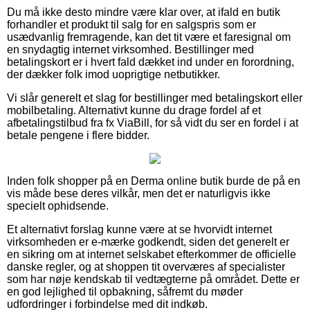
Du må ikke desto mindre være klar over, at ifald en butik
forhandler et produkt til salg for en salgspris som er
usædvanlig fremragende, kan det tit være et faresignal om
en snydagtig internet virksomhed. Bestillinger med
betalingskort er i hvert fald dækket ind under en forordning,
der dækker folk imod uoprigtige netbutikker.
Vi slår generelt et slag for bestillinger med betalingskort eller
mobilbetaling. Alternativt kunne du drage fordel af et
afbetalingstilbud fra fx ViaBill, for så vidt du ser en fordel i at
betale pengene i flere bidder.
Inden folk shopper på en Derma online butik burde de på en
vis måde bese deres vilkår, men det er naturligvis ikke
specielt ophidsende.
Et alternativt forslag kunne være at se hvorvidt internet
virksomheden er e-mærke godkendt, siden det generelt er
en sikring om at internet selskabet efterkommer de officielle
danske regler, og at shoppen tit overværes af specialister
som har nøje kendskab til vedtægterne på området. Dette er
en god lejlighed til opbakning, såfremt du møder
udfordringer i forbindelse med dit indkøb.