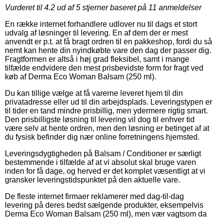
Vurderet til
4.2
ud af 5 stjerner baseret på
11
anmeldelser
En række internet forhandlere udlover nu til dags et stort
udvalg af løsninger til levering. En af dem der er mest
anvendt er p.t. at få bragt ordren til en pakkeshop, fordi du så
nemt kan hente din nyindkøbte vare den dag der passer dig.
Fragtformen er altså i høj grad fleksibel, samt i mange
tilfælde endvidere den mest prisbevidste form for fragt ved
køb af Derma Eco Woman Balsam (250 ml).
Du kan tillige vælge at få varerne leveret hjem til din
privatadresse eller ud til din arbejdsplads. Leveringstypen er
til tider en tand mindre prisbillig, men ydermere rigtig smart.
Den prisbilligste løsning til levering vil dog til enhver tid
være selv at hente ordren, men den løsning er betinget af at
du fysisk befinder dig nær online forretningens hjemsted.
Leveringsdygtigheden på Balsam / Conditioner er særligt
bestemmende i tilfælde af at vi absolut skal bruge varen
inden for få dage, og herved er det komplet væsentligt at vi
gransker leveringstidspunktet på den aktuelle vare.
De fleste internet firmaer reklamerer med dag-til-dag
levering på deres bedst sælgende produkter, eksempelvis
Derma Eco Woman Balsam (250 ml), men vær vagtsom da