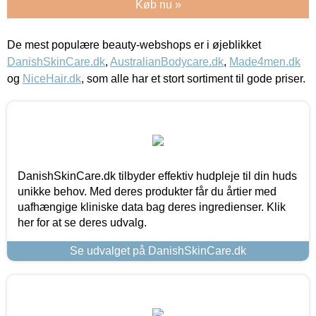
Køb nu »
De mest populære beauty-webshops er i øjeblikket
DanishSkinCare.dk
,
AustralianBodycare.dk
,
Made4men.dk
og
NiceHair.dk
, som alle har et stort sortiment til gode priser.
DanishSkinCare.dk tilbyder effektiv hudpleje til din huds
unikke behov. Med deres produkter får du årtier med
uafhængige kliniske data bag deres ingredienser. Klik
her for at se deres udvalg.
Se udvalget på DanishSkinCare.dk