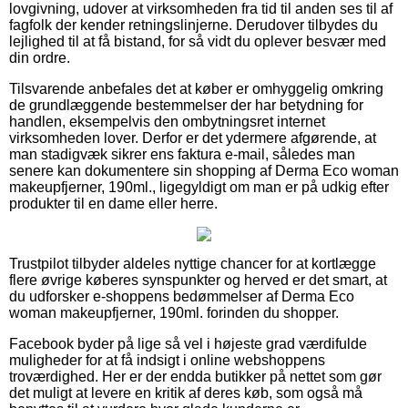
lovgivning, udover at virksomheden fra tid til anden ses til af
fagfolk der kender retningslinjerne. Derudover tilbydes du
lejlighed til at få bistand, for så vidt du oplever besvær med
din ordre.
Tilsvarende anbefales det at køber er omhyggelig omkring
de grundlæggende bestemmelser der har betydning for
handlen, eksempelvis den ombytningsret internet
virksomheden lover. Derfor er det ydermere afgørende, at
man stadigvæk sikrer ens faktura e-mail, således man
senere kan dokumentere sin shopping af Derma Eco woman
makeupfjerner, 190ml., ligegyldigt om man er på udkig efter
produkter til en dame eller herre.
Trustpilot tilbyder aldeles nyttige chancer for at kortlægge
flere øvrige køberes synspunkter og herved er det smart, at
du udforsker e-shoppens bedømmelser af Derma Eco
woman makeupfjerner, 190ml. forinden du shopper.
Facebook byder på lige så vel i højeste grad værdifulde
muligheder for at få indsigt i online webshoppens
troværdighed. Her er der endda butikker på nettet som gør
det muligt at levere en kritik af deres køb, som også må