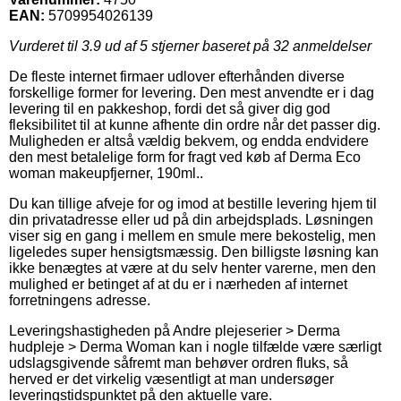
EAN:
5709954026139
Vurderet til
3.9
ud af 5 stjerner baseret på
32
anmeldelser
De fleste internet firmaer udlover efterhånden diverse
forskellige former for levering. Den mest anvendte er i dag
levering til en pakkeshop, fordi det så giver dig god
fleksibilitet til at kunne afhente din ordre når det passer dig.
Muligheden er altså vældig bekvem, og endda endvidere
den mest betalelige form for fragt ved køb af Derma Eco
woman makeupfjerner, 190ml..
Du kan tillige afveje for og imod at bestille levering hjem til
din privatadresse eller ud på din arbejdsplads. Løsningen
viser sig en gang i mellem en smule mere bekostelig, men
ligeledes super hensigtsmæssig. Den billigste løsning kan
ikke benægtes at være at du selv henter varerne, men den
mulighed er betinget af at du er i nærheden af internet
forretningens adresse.
Leveringshastigheden på Andre plejeserier > Derma
hudpleje > Derma Woman kan i nogle tilfælde være særligt
udslagsgivende såfremt man behøver ordren fluks, så
herved er det virkelig væsentligt at man undersøger
leveringstidspunktet på den aktuelle vare.