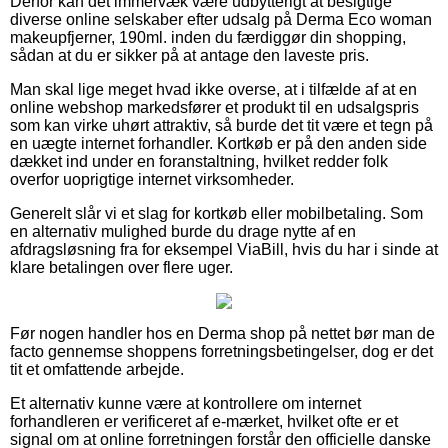
Derfor kan det immervæk være udbytterigt at besigtige
diverse online selskaber efter udsalg på Derma Eco woman
makeupfjerner, 190ml. inden du færdiggør din shopping,
sådan at du er sikker på at antage den laveste pris.
Man skal lige meget hvad ikke overse, at i tilfælde af at en
online webshop markedsfører et produkt til en udsalgspris
som kan virke uhørt attraktiv, så burde det tit være et tegn på
en uægte internet forhandler. Kortkøb er på den anden side
dækket ind under en foranstaltning, hvilket redder folk
overfor uoprigtige internet virksomheder.
Generelt slår vi et slag for kortkøb eller mobilbetaling. Som
en alternativ mulighed burde du drage nytte af en
afdragsløsning fra for eksempel ViaBill, hvis du har i sinde at
klare betalingen over flere uger.
Før nogen handler hos en Derma shop på nettet bør man de
facto gennemse shoppens forretningsbetingelser, dog er det
tit et omfattende arbejde.
Et alternativ kunne være at kontrollere om internet
forhandleren er verificeret af e-mærket, hvilket ofte er et
signal om at online forretningen forstår den officielle danske