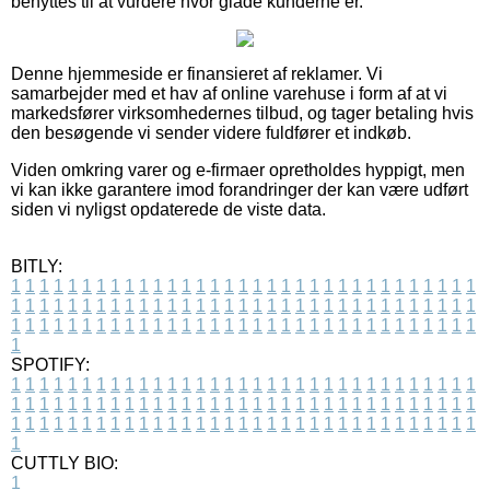
benyttes til at vurdere hvor glade kunderne er.
Denne hjemmeside er finansieret af reklamer. Vi
samarbejder med et hav af online varehuse i form af at vi
markedsfører virksomhedernes tilbud, og tager betaling hvis
den besøgende vi sender videre fuldfører et indkøb.
Viden omkring varer og e-firmaer opretholdes hyppigt, men
vi kan ikke garantere imod forandringer der kan være udført
siden vi nyligst opdaterede de viste data.
BITLY:
1
1
1
1
1
1
1
1
1
1
1
1
1
1
1
1
1
1
1
1
1
1
1
1
1
1
1
1
1
1
1
1
1
1
1
1
1
1
1
1
1
1
1
1
1
1
1
1
1
1
1
1
1
1
1
1
1
1
1
1
1
1
1
1
1
1
1
1
1
1
1
1
1
1
1
1
1
1
1
1
1
1
1
1
1
1
1
1
1
1
1
1
1
1
1
1
1
1
1
1
SPOTIFY:
1
1
1
1
1
1
1
1
1
1
1
1
1
1
1
1
1
1
1
1
1
1
1
1
1
1
1
1
1
1
1
1
1
1
1
1
1
1
1
1
1
1
1
1
1
1
1
1
1
1
1
1
1
1
1
1
1
1
1
1
1
1
1
1
1
1
1
1
1
1
1
1
1
1
1
1
1
1
1
1
1
1
1
1
1
1
1
1
1
1
1
1
1
1
1
1
1
1
1
1
CUTTLY BIO:
1