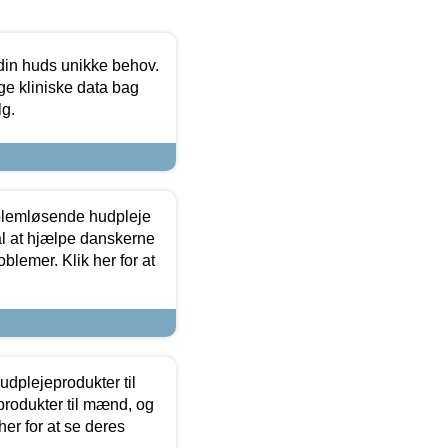
 din huds unikke behov.
ge kliniske data bag
lg.
oblemløsende hudpleje
ål at hjælpe danskerne
lemer. Klik her for at
dplejeprodukter til
produkter til mænd, og
her for at se deres