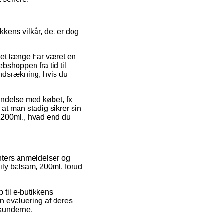
kens vilkår, det er dog
det længe har været en
ebshoppen fra tid til
ndsrækning, hvis du
indelse med købet, fx
 at man stadig sikrer sin
, 200ml., hvad end du
enters anmeldelser og
mily balsam, 200ml. forud
 til e-butikkens
en evaluering af deres
 kunderne.