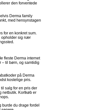
ollerer den forventede
pelvis Derma family
spunkt, med hensynstagen
es for en konkret sum.
 opholder sig nær
ingssted.
de fleste Derma internet
 – til børn, og samtidig
 rabatkoder på Derma
dst kostelige pris.
il salg for en pris der
 netbutik. Kortkøb er
shops.
g burde du drage fordel
t senere.