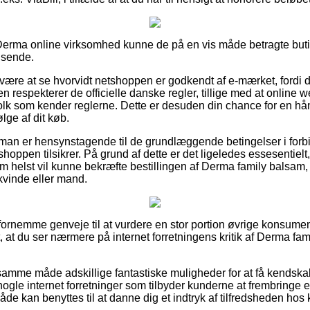
erma online virksomhed kunne de på en vis måde betragte butik
dsende.
 være at se hvorvidt netshoppen er godkendt af e-mærket, fordi 
n respekterer de officielle danske regler, tillige med at online w
olk som kender reglerne. Dette er desuden din chance for en hå
lge af dit køb.
man er hensynstagende til de grundlæggende betingelser i forb
hoppen tilsikrer. På grund af dette er det ligeledes essesentielt,
m helst vil kunne bekræfte bestillingen af Derma family balsam
kvinde eller mand.
tivt fornemme genveje til at vurdere en stor portion øvrige konsum
, at du ser nærmere på internet forretningens kritik af Derma fa
mme måde adskillige fantastiske muligheder for at få kendskab
nogle internet forretninger som tilbyder kunderne at frembringe 
de kan benyttes til at danne dig et indtryk af tilfredsheden hos