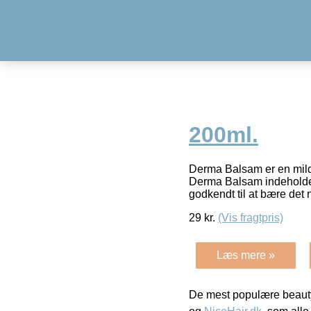
200ml.
Derma Balsam er en mild 
Derma Balsam indeholder 
godkendt til at bære det
29
kr.
(Vis fragtpris)
Læs mere »
De mest populære beauty