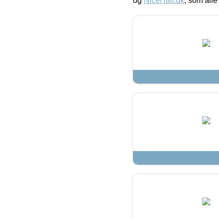
og
NiceHair.dk
, som alle 