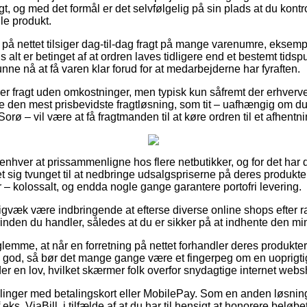
t, og med det formål er det selvfølgelig på sin plads at du kontr
lle produkt.
å nettet tilsiger dag-til-dag fragt på mange varenumre, eksem
 alt er betinget af at ordren laves tidligere end et bestemt tid
t kunne nå at få varen klar forud for at medarbejderne har fyraften.
lover fragt uden omkostninger, men typisk kun såfremt der erhverv
den mest prisbevidste fragtløsning, som tit – uafhængig om du
Sorø – vil være at få fragtmanden til at køre ordren til et afhentn
r enhver at prissammenligne hos flere netbutikker, og for det har 
t sig tvunget til at nedbringe udsalgspriserne på deres produkter
 – kolossalt, og endda nogle gange garantere portofri levering.
igvæk være indbringende at efterse diverse online shops efter
inden du handler, således at du er sikker på at indhente den min
lemme, at når en forretning på nettet forhandler deres produkter t
god, så bør det mange gange være et fingerpeg om en uoprigtig
er en lov, hvilket skærmer folk overfor snydagtige internet web
tillinger med betalingskort eller MobilePay. Som en anden løsnin
.eks. ViaBill, i tilfælde af at du har til hensigt at honorere beløbe