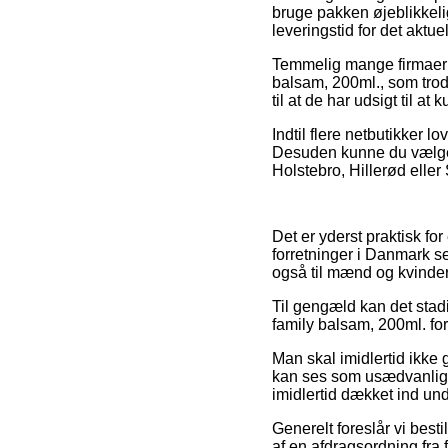
bruge pakken øjeblikkelig
leveringstid for det aktue
Temmelig mange firmaer p
balsam, 200ml., som trods
til at de har udsigt til a
Indtil flere netbutikker 
Desuden kunne du vælge 
Holstebro, Hillerød eller 
Det er yderst praktisk fo
forretninger i Danmark se
også til mænd og kvinder
Til gengæld kan det stad
family balsam, 200ml. for
Man skal imidlertid ikke g
kan ses som usædvanlig 
imidlertid dækket ind und
Generelt foreslår vi bes
af en afdragsordning fra f