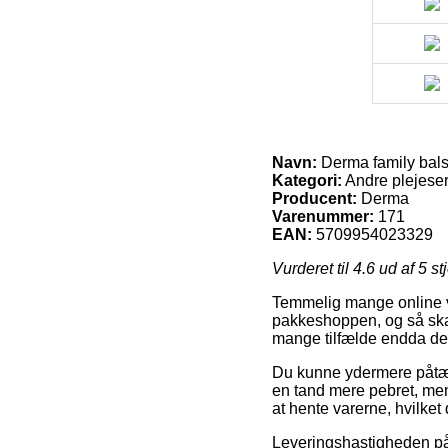
Navn:
Derma family bal
Kategori:
Andre plejeser
Producent:
Derma
Varenummer:
171
EAN:
5709954023329
Vurderet til
4.6
ud af 5 st
Temmelig mange online va
pakkeshoppen, og så skal d
mange tilfælde endda den
Du kunne ydermere påtænke
en tand mere pebret, me
at hente varerne, hvilke
Leveringshastigheden på A