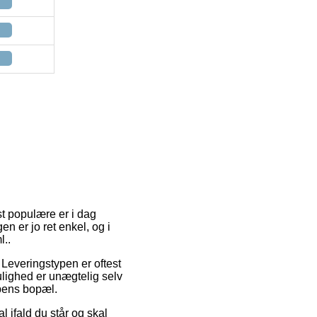
t populære er i dag
en er jo ret enkel, og i
l..
 Leveringstypen er oftest
lighed er unægtelig selv
ppens bopæl.
 ifald du står og skal