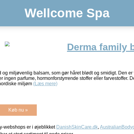
Wellcome Spa
Derma family 
og miljøvenlig balsam, som gør håret blødt og smidigt. Den er ve
ingen parfume, hormonforstyrrende stoffer eller farvestoffer.
 nordiske miljøm
(Læs mere)
Køb nu »
-webshops er i øjeblikket
DanishSkinCare.dk
,
AustralianBody