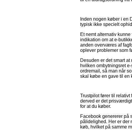
Inden nogen køber i en D
typisk ikke specielt ophi
Et nemt alternativ kunne
indikation om at e-butikke
anden overværes af fagf
oplever problemer som fø
Desuden er det smart at 
hvilken ombytningsret e-s
ordremail, så man når so
skal købe en gave til en 
Trustpilot fører til rela
derved er det prisværdigt
for at du køber.
Facebook genererer på sa
pålidelighed. Her er der 
køb, hvilket på samme må