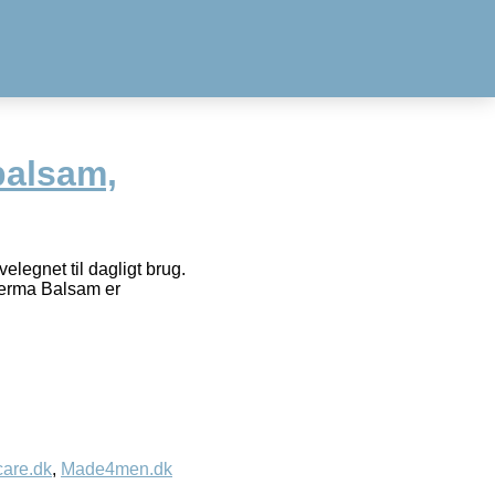
balsam,
legnet til dagligt brug.
 Derma Balsam er
care.dk
,
Made4men.dk