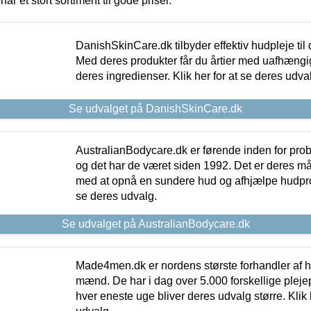
har et stort sortiment til gode priser.
DanishSkinCare.dk tilbyder effektiv hudpleje til
Med deres produkter får du årtier med uafhængi
deres ingredienser. Klik her for at se deres udva
Se udvalget på DanishSkinCare.dk
AustralianBodycare.dk er førende inden for pr
og det har de været siden 1992. Det er deres m
med at opnå en sundere hud og afhjælpe hudprob
se deres udvalg.
Se udvalget på AustralianBodycare.dk
Made4men.dk er nordens største forhandler af hu
mænd. De har i dag over 5.000 forskellige pleje
hver eneste uge bliver deres udvalg større. Klik 