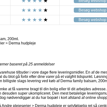
Besøg webshop
Besøg webshop
Besøg webshop
sam, 200ml.
ier > Derma hudpleje
jerner baseret på
25
anmeldelser
rehuse tilbyder i vore dage flere leveringsmidler. En af de mes
u blot gå forbi efter dine varer på et valgfrit tidspunkt. Løsning
 billigste slags levering ved køb af Derma family balsam, 200m
 at få varerne bragt til din bolig eller til dit arbejdes adresse.
n desuden super ukompliceret. Den mest betalelige leveringsmu
t dog nødvendiggør at du har bopæl i kort afstand af online sho
ndre plejeserier > Derma hudpleje er selvfølgelig ret så central