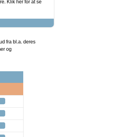
. Klik her for at se
 fra bl.a. deres
mer og