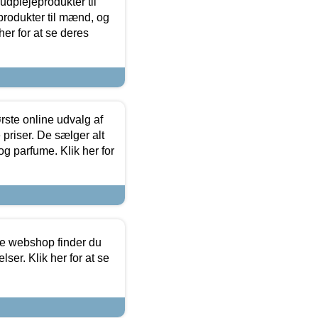
dplejeprodukter til
produkter til mænd, og
her for at se deres
rste online udvalg af
priser. De sælger alt
og parfume. Klik her for
ine webshop finder du
ser. Klik her for at se