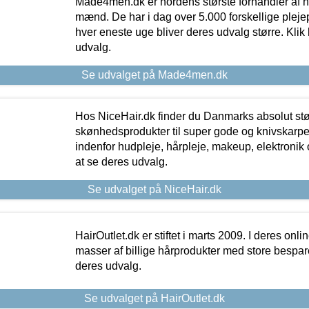
Made4men.dk er nordens største forhandler af hu
mænd. De har i dag over 5.000 forskellige pleje
hver eneste uge bliver deres udvalg større. Klik 
udvalg.
Se udvalget på Made4men.dk
Hos NiceHair.dk finder du Danmarks absolut stø
skønhedsprodukter til super gode og knivskarpe 
indenfor hudpleje, hårpleje, makeup, elektronik 
at se deres udvalg.
Se udvalget på NiceHair.dk
HairOutlet.dk er stiftet i marts 2009. I deres onl
masser af billige hårprodukter med store besparel
deres udvalg.
Se udvalget på HairOutlet.dk