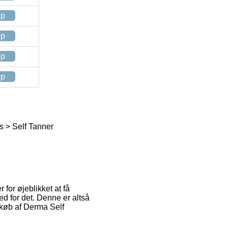
op
op
op
op
s > Self Tanner
 for øjeblikket at få
ed for det. Denne er altså
 køb af Derma Self