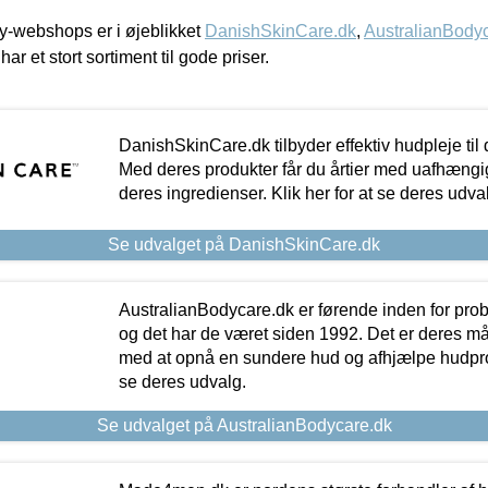
-webshops er i øjeblikket
DanishSkinCare.dk
,
AustralianBody
har et stort sortiment til gode priser.
DanishSkinCare.dk tilbyder effektiv hudpleje til
Med deres produkter får du årtier med uafhængi
deres ingredienser. Klik her for at se deres udva
Se udvalget på DanishSkinCare.dk
AustralianBodycare.dk er førende inden for pr
og det har de været siden 1992. Det er deres m
med at opnå en sundere hud og afhjælpe hudprob
se deres udvalg.
Se udvalget på AustralianBodycare.dk