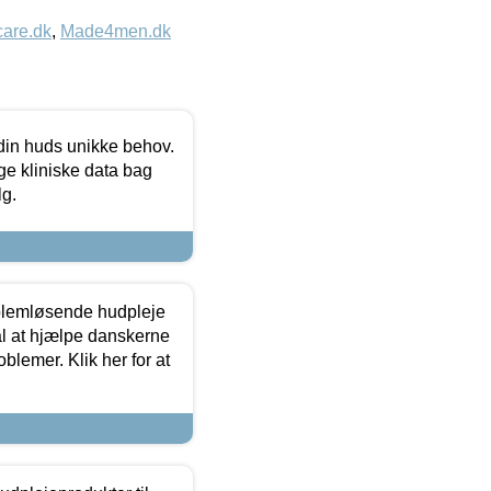
care.dk
,
Made4men.dk
 din huds unikke behov.
ge kliniske data bag
lg.
oblemløsende hudpleje
ål at hjælpe danskerne
lemer. Klik her for at