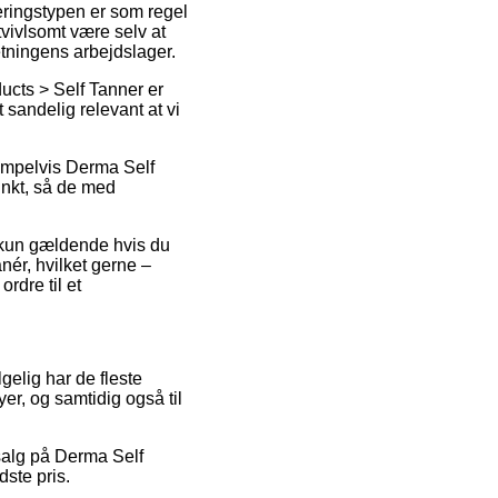
veringstypen er som regel
utvivlsomt være selv at
etningens arbejdslager.
ucts > Self Tanner er
t sandelig relevant at vi
sempelvis Derma Self
unkt, så de med
et kun gældende hvis du
ér, hvilket gerne –
ordre til et
lgelig har de fleste
er, og samtidig også til
dsalg på Derma Self
dste pris.