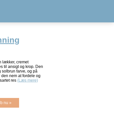
nning
n lækker, cremet
 til ansigt og krop. Den
 solbrun farve, og på
r den nem at fordele og
nsartet res
(Læs mere)
b nu »