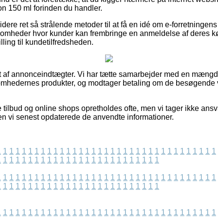
n 150 ml forinden du handler.
ere ret så strålende metoder til at få en idé om e-forretningen
irksomheder hvor kunder kan frembringe en anmeldelse af dere
illing til kundetilfredsheden.
t af annonceindtægter. Vi har tætte samarbejder med en mængde 
ksomhedernes produkter, og modtager betaling om de besøgende 
tilbud og online shops opretholdes ofte, men vi tager ikke ansva
n vi senest opdaterede de anvendte informationer.
1
1
1
1
1
1
1
1
1
1
1
1
1
1
1
1
1
1
1
1
1
1
1
1
1
1
1
1
1
1
1
1
1
1
1
1
1
1
1
1
1
1
1
1
1
1
1
1
1
1
1
1
1
1
1
1
1
1
1
1
1
1
1
1
1
1
1
1
1
1
1
1
1
1
1
1
1
1
1
1
1
1
1
1
1
1
1
1
1
1
1
1
1
1
1
1
1
1
1
1
1
1
1
1
1
1
1
1
1
1
1
1
1
1
1
1
1
1
1
1
1
1
1
1
1
1
1
1
1
1
1
1
1
1
1
1
1
1
1
1
1
1
1
1
1
1
1
1
1
1
1
1
1
1
1
1
1