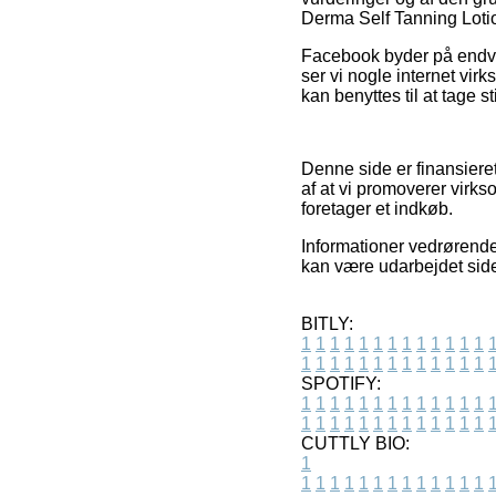
Derma Self Tanning Lotio
Facebook byder på endvid
ser vi nogle internet v
kan benyttes til at tage st
Denne side er finansiere
af at vi promoverer vir
foretager et indkøb.
Informationer vedrørende 
kan være udarbejdet side
BITLY:
1
1
1
1
1
1
1
1
1
1
1
1
1
1
1
1
1
1
1
1
1
1
1
1
1
1
SPOTIFY:
1
1
1
1
1
1
1
1
1
1
1
1
1
1
1
1
1
1
1
1
1
1
1
1
1
1
CUTTLY BIO:
1
1
1
1
1
1
1
1
1
1
1
1
1
1