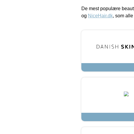
De mest populære beauty
og
NiceHair.dk
, som alle 