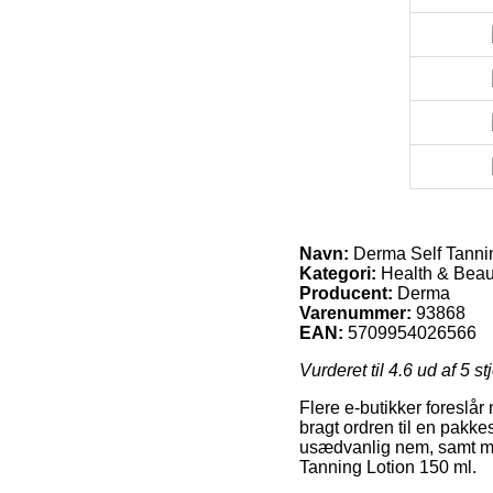
Navn:
Derma Self Tannin
Kategori:
Health & Beaut
Producent:
Derma
Varenummer:
93868
EAN:
5709954026566
Vurderet til
4.6
ud af 5 st
Flere e-butikker foreslår 
bragt ordren til en pakke
usædvanlig nem, samt man
Tanning Lotion 150 ml.