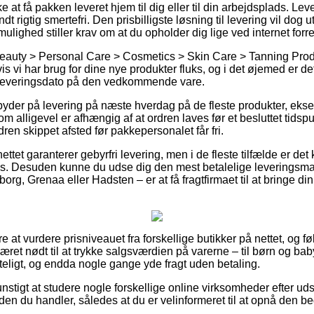
e at få pakken leveret hjem til dig eller til din arbejdsplads. Le
 rigtig smertefri. Den prisbilligste løsning til levering vil dog 
lighed stiller krav om at du opholder dig lige ved internet forr
Beauty > Personal Care > Cosmetics > Skin Care > Tanning Prod
hvis vi har brug for dine nye produkter fluks, og i det øjemed er de
 leveringsdato på den vedkommende vare.
byder på levering på næste hverdag på de fleste produkter, ek
m alligevel er afhængig af at ordren laves før et besluttet tidsp
dren skippet afsted før pakkepersonalet får fri.
ettet garanterer gebyrfri levering, men i de fleste tilfælde er d
ris. Desuden kunne du udse dig den mest betalelige leveringsman
org, Grenaa eller Hadsten – er at få fragtfirmaet til at bringe din 
re at vurdere prisniveauet fra forskellige butikker på nettet, og fø
æret nødt til at trykke salgsværdien på varerne – til børn og baby
teligt, og endda nogle gange yde fragt uden betaling.
unstigt at studere nogle forskellige online virksomheder efter u
en du handler, således at du er velinformeret til at opnå den be