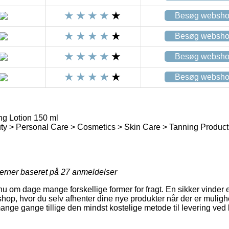
Besøg websh
Besøg websh
Besøg websh
Besøg websh
g Lotion 150 ml
y > Personal Care > Cosmetics > Skin Care > Tanning Product
jerner baseret på
27
anmeldelser
nu om dage mange forskellige former for fragt. En sikker vinder er
shop, hvor du selv afhenter dine nye produkter når der er muligh
ge gange tillige den mindst kostelige metode til levering ved