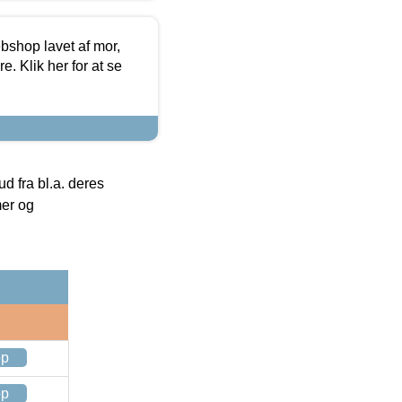
bshop lavet af mor,
. Klik her for at se
 fra bl.a. deres
mer og
op
op