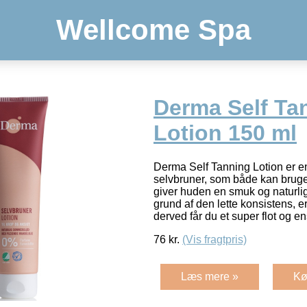
Wellcome Spa
Derma Self Ta
Lotion 150 ml
Derma Self Tanning Lotion er e
selvbruner, som både kan bruges
giver huden en smuk og naturlig
grund af den lette konsistens, e
derved får du et super flot og e
76
kr.
(Vis fragtpris)
Læs mere »
Kø