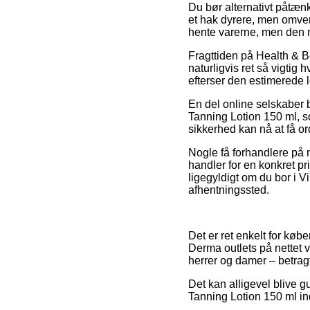
Du bør alternativt påtænk
et hak dyrere, men omvendt
hente varerne, men den mu
Fragttiden på Health & 
naturligvis ret så vigtig 
efterser den estimerede
En del online selskaber 
Tanning Lotion 150 ml, so
sikkerhed kan nå at få or
Nogle få forhandlere på n
handler for en konkret p
ligegyldigt om du bor i Vib
afhentningssted.
Det er ret enkelt for købe
Derma outlets på nettet v
herrer og damer – betrag
Det kan alligevel blive g
Tanning Lotion 150 ml ind