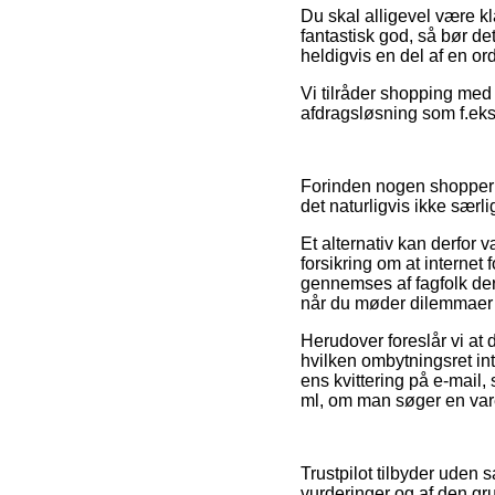
Du skal alligevel være kla
fantastisk god, så bør 
heldigvis en del af en or
Vi tilråder shopping med
afdragsløsning som f.eks. 
Forinden nogen shopper p
det naturligvis ikke særl
Et alternativ kan derfor v
forsikring om at internet
gennemses af fagfolk der 
når du møder dilemmaer i
Herudover foreslår vi at
hvilken ombytningsret inte
ens kvittering på e-mail
ml, om man søger en vare 
Trustpilot tilbyder uden 
vurderinger og af den gr