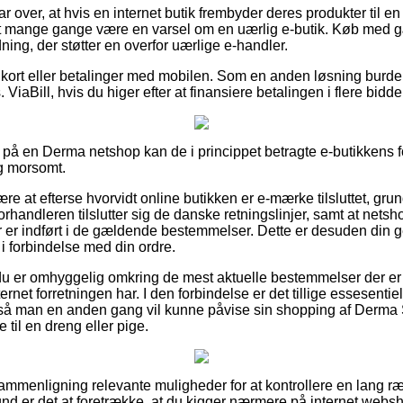
r over, at hvis en internet butik frembyder deres produkter til en 
det mange gange være en varsel om en uærlig e-butik. Køb med g
dning, der støtter en overfor uærlige e-handler.
 kort eller betalinger med mobilen. Som en anden løsning burde
ViaBill, hvis du higer efter at finansiere betalingen i flere bidde
å en Derma netshop kan de i princippet betragte e-butikkens fo
ig morsomt.
ære at efterse hvorvidt online butikken er e-mærke tilsluttet, grun
 forhandleren tilslutter sig de danske retningslinjer, samt at net
er indført i de gældende bestemmelser. Dette er desuden din genv
 forbindelse med din ordre.
 du er omhyggelig omkring de mest aktuelle bestemmelser der er
rnet forretningen har. I den forbindelse er det tillige essesentiel
, så man en anden gang vil kunne påvise sin shopping af Derma 
til en dreng eller pige.
sammenligning relevante muligheder for at kontrollere en lang r
und er det at foretrække, at du kigger nærmere på internet webs