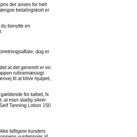
pris der anses for helt
ængse betalingskort er
 du benytte en
r.
rretningsaftale, dog er
det at det generelt er en
shoppen rutinemæssigt
ej til at blive hjulpet,
 gældende for købet, fx
t, at man stadig sikrer
Self Tanning Lotion 150
ække tidligere kunders
hoppens vurderinger af