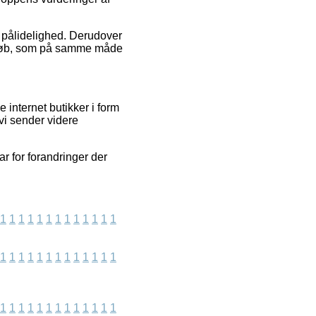
s pålidelighed. Derudover
s køb, som på samme måde
internet butikker i form
vi sender videre
r for forandringer der
1
1
1
1
1
1
1
1
1
1
1
1
1
1
1
1
1
1
1
1
1
1
1
1
1
1
1
1
1
1
1
1
1
1
1
1
1
1
1