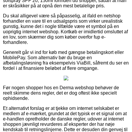
solspray SPF 20, 150ml forinden du shopper, sådan at man
er skråsikker på at opnå den mest betalelige pris.
Du skal alligevel være så påpasselig, at ifald en netshop
forhandler en vare til en udsalgspris som virker urealistisk
gunstig, kunne det i nogle tilfælde være et symbol på en
uoprigtig internet webshop. Kortkøb er imidlertid omsluttet af
en lov, som skærmer dig som køber overfor fup e-
forhandlere.
Generelt går vi ind for køb med gængse betalingskort eller
MobilePay. Som alternativ bør du bruge en
afbetalingsløsning fra eksempelvis ViaBill, såfremt du ser en
fordel i at finansiere beløbet af flere omgange.
Før nogen shopper hos en Derma webshop behøver de
reelt skimme dens regler, det er dog oftest ikke specielt
ophidsende.
Et alternativt forslag er at tjekke om internet selskabet er
medlem af e-mærket, grundet at det typisk er et signal om at
e-handlen opretholder de danske regler, udover at internet
shoppen jævnligt revurderes af eksperter der har nøje
kendskab til retningslinjerne. Dette er desuden din genvej til