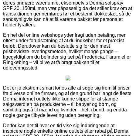
deres primære varenumre, eksempelvis Derma solspray
SPF 20, 150ml, men vær påpasselig da det stiller krav om at
transaktionen gennemføres før et bestemt klokkeslæt, så de
sandsynligvis kan nå at få varerne pakket før personalet
holder fyraften.
En hel del online webshops yder fragt uden betaling, men
oftest under forudsætning af at du indkøber for et præcist
beløb. Derudover kan du beslutte sig for den mest
prisbevidste leveringsmetode, hvilket mange gange –
ligegyldigt om du befinder sig tæt på Fredericia, Farum eller
Ringkøbing – vil blive at få bragt pakken til et
udleveringssted.
Det er jo ekstremt smart for os alle at søge sig frem til priser
fra diverse online firmaer, og af den grund har langt de fleste
Derma internet outlets ikke kunne slippe for at stampe
salgsværdien på produkterne – til babyer og børn, og
samtidig også til mænd og kvinder – helt i bund, og endda
nogle gange tilbyde levering uden beregning.
Derfor kan det til hver en tid vise sig indbringende at
inspicere nogle enkelte online outlets efter rabat på Derma