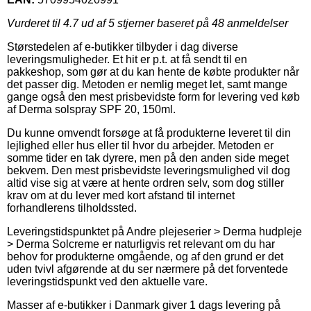
Vurderet til
4.7
ud af 5 stjerner baseret på
48
anmeldelser
Størstedelen af e-butikker tilbyder i dag diverse
leveringsmuligheder. Et hit er p.t. at få sendt til en
pakkeshop, som gør at du kan hente de købte produkter når
det passer dig. Metoden er nemlig meget let, samt mange
gange også den mest prisbevidste form for levering ved køb
af Derma solspray SPF 20, 150ml.
Du kunne omvendt forsøge at få produkterne leveret til din
lejlighed eller hus eller til hvor du arbejder. Metoden er
somme tider en tak dyrere, men på den anden side meget
bekvem. Den mest prisbevidste leveringsmulighed vil dog
altid vise sig at være at hente ordren selv, som dog stiller
krav om at du lever med kort afstand til internet
forhandlerens tilholdssted.
Leveringstidspunktet på Andre plejeserier > Derma hudpleje
> Derma Solcreme er naturligvis ret relevant om du har
behov for produkterne omgående, og af den grund er det
uden tvivl afgørende at du ser nærmere på det forventede
leveringstidspunkt ved den aktuelle vare.
Masser af e-butikker i Danmark giver 1 dags levering på