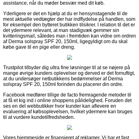
assistance, når du møder besvær med dit køb.
Yderligere er det en hjælp at du er hensynstagende til de
mest aktuelle vedtægter der har indflydelse på handlen, som
for eksempel den bytteret butikken tilsikrer. I relation til det er
det ydermere relevant, at man stadigvæk gemmer sin
kvitteringsmail, således man i fremtiden kan vidne om ordren
af Derma solspray SPF 20, 150ml, ligegyldigt om du skal
købe gave til en pige eller dreng.
Trustpilot tilbyder dig ultra fine løsninger til at se nøjere på
mange øvrige kunders oplevelser og derved er det fornuftigt,
at du undersøger netbutikkens bedømmelser af Derma
solspray SPF 20, 150ml forinden du placerer din ordre.
Facebook medfører tillige de facto fremragende metoder til
at få et kig ind i online shoppens pålidelighed. Foruden det
ses en del webbutikker hvor kunder kan aflevere en
evaluering af købsoplevelsen, hvilket ydermere kan bruges
til at vurdere kundetilfredsheden.
Vores hjemmeside er finansieret af reklamer. Vi har et fast