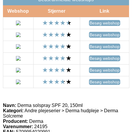
Webshop
Stjerner
Link
Besøg webshop
Besøg webshop
Besøg webshop
Besøg webshop
Besøg webshop
Besøg webshop
Navn:
Derma solspray SPF 20, 150ml
Kategori:
Andre plejeserier > Derma hudpleje > Derma
Solcreme
Producent:
Derma
Varenummer:
24195
EAN:
5709954020991