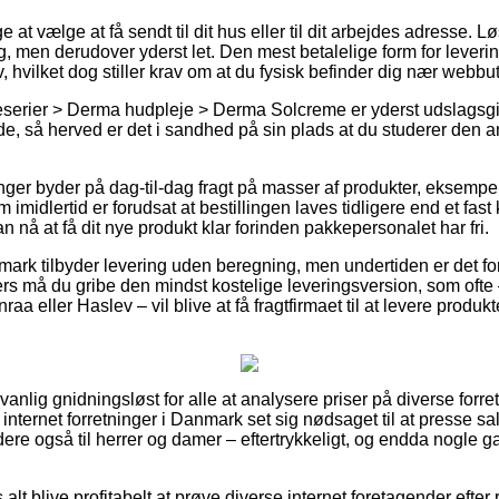
 at vælge at få sendt til dit hus eller til dit arbejdes adresse. 
 men derudover yderst let. Den mest betalelige form for levering 
, hvilket dog stiller krav om at du fysisk befinder dig nær webbu
jeserier > Derma hudpleje > Derma Solcreme er yderst udslagsg
, så herved er det i sandhed på sin plads at du studerer den a
nger byder på dag-til-dag fragt på masser af produkter, eksemp
imidlertid er forudsat at bestillingen laves tidligere end et fas
n nå at få dit nye produkt klar forinden pakkepersonalet har fri.
mark tilbyder levering uden beregning, men undertiden er det for
llers må du gribe den mindst kostelige leveringsversion, som oft
aa eller Haslev – vil blive at få fragtfirmaet til at levere produkte
nlig gnidningsløst for alle at analysere priser på diverse forret
internet forretninger i Danmark set sig nødsaget til at presse 
idere også til herrer og damer – eftertrykkeligt, og endda nogle ga
 alt blive profitabelt at prøve diverse internet foretagender eft