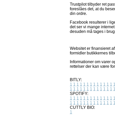
Trustpilot tilbyder ret p
foreslåes det, at du bes
din ordre.
Facebook resulterer i lig
det ser vi mange interne
desuden må tages i brug t
Websitet er finansieret 
formidler butikkernes til
Informationer om varer o
rettelser der kan være f
BITLY:
1
1
1
1
1
1
1
1
1
1
1
1
1
1
1
1
1
1
1
1
1
1
1
1
1
1
SPOTIFY:
1
1
1
1
1
1
1
1
1
1
1
1
1
1
1
1
1
1
1
1
1
1
1
1
1
1
CUTTLY BIO:
1