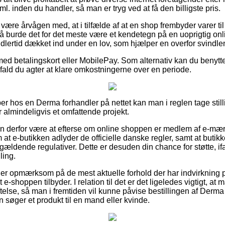
. inden du handler, så man er tryg ved at få den billigste pris.
ære årvågen med, at i tilfælde af at en shop frembyder varer ti
 så burde det for det meste være et kendetegn på en uoprigtig on
dlertid dækket ind under en lov, som hjælper en overfor svindlen
 med betalingskort eller MobilePay. Som alternativ kan du benytt
 ifald du agter at klare omkostningerne over en periode.
er hos en Derma forhandler på nettet kan man i reglen tage still
 almindeligvis et omfattende projekt.
n derfor være at efterse om online shoppen er medlem af e-mærk
at e-butikken adlyder de officielle danske regler, samt at butikk
de gældende regulativer. Dette er desuden din chance for støtte, 
ling.
u er opmærksom på de mest aktuelle forhold der har indvirkning 
e-shoppen tilbyder. I relation til det er det ligeledes vigtigt, at
lse, så man i fremtiden vil kunne påvise bestillingen af Derm
 søger et produkt til en mand eller kvinde.