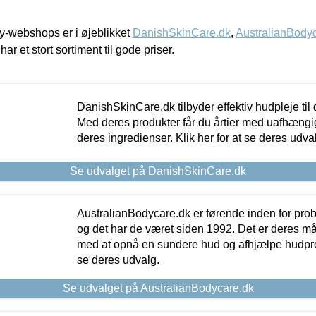
-webshops er i øjeblikket
DanishSkinCare.dk
,
AustralianBody
har et stort sortiment til gode priser.
DanishSkinCare.dk tilbyder effektiv hudpleje til
Med deres produkter får du årtier med uafhængi
deres ingredienser. Klik her for at se deres udva
Se udvalget på DanishSkinCare.dk
AustralianBodycare.dk er førende inden for pr
og det har de været siden 1992. Det er deres m
med at opnå en sundere hud og afhjælpe hudprob
se deres udvalg.
Se udvalget på AustralianBodycare.dk