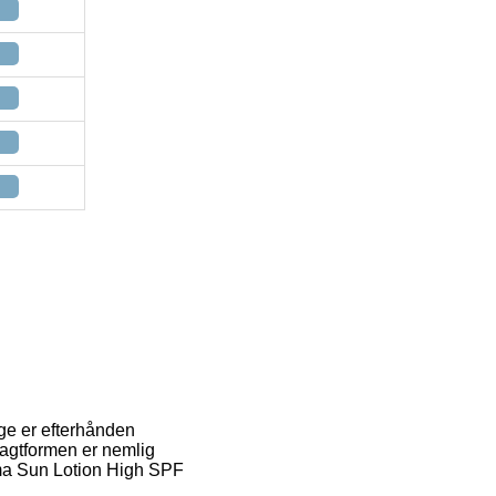
ige er efterhånden
ragtformen er nemlig
Derma Sun Lotion High SPF