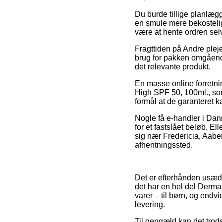
Du burde tillige planlægge
en smule mere bekostelig,
være at hente ordren selv
Fragttiden på Andre ple
brug for pakken omgående
det relevante produkt.
En masse online forretni
High SPF 50, 100ml., som 
formål at de garanteret ka
Nogle få e-handler i Dan
for et fastslået beløb. E
sig nær Fredericia, Aabenr
afhentningssted.
Det er efterhånden usædva
det har en hel del Derma 
varer – til børn, og endv
levering.
Til gengæld kan det trods