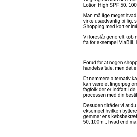
Lotion High SPF 50, 100ml
Man må lige meget hvad v
virke usædvanlig billig,
Shopping med kort er imi
Vi foreslår generelt køb
fra for eksempel ViaBill,
Forud for at nogen shopp
handelsaftale, men det er
Et nemmere alternativ ka
kan være et fingerpeg om 
fagfolk der er indført i 
processen med din bestil
Desuden tilråder vi at d
eksempel hvilken bytteret 
gemmer ens købsbekræfte
50, 100ml., hvad end man