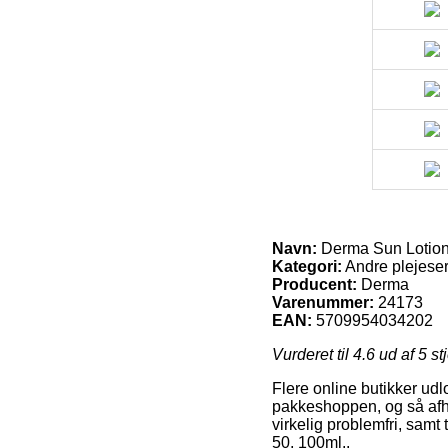
Navn:
Derma Sun Lotion
Kategori:
Andre plejese
Producent:
Derma
Varenummer:
24173
EAN:
5709954034202
Vurderet til
4.6
ud af 5 st
Flere online butikker udl
pakkeshoppen, og så afhe
virkelig problemfri, samt
50, 100ml..