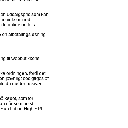
l en udsalgspris som kan
line virksomhed.
de online outlets.
e en afbetalingsløsning
ing til webbutikkens
e ordningen, fordi det
en jævnligt besigtiges af
ifald du møder besvær i
på købet, som for
 man når som helst
a Sun Lotion High SPF