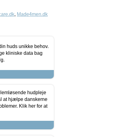
care.dk
,
Made4men.dk
 din huds unikke behov.
ge kliniske data bag
lg.
oblemløsende hudpleje
ål at hjælpe danskerne
lemer. Klik her for at