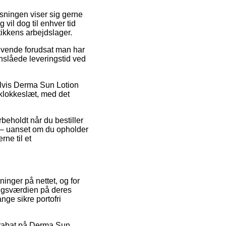
Løsningen viser sig gerne
vil dog til enhver tid
tikkens arbejdslager.
ivende forudsat man har
nslåede leveringstid ved
elvis Derma Sun Lotion
t klokkeslæt, med det
beholdt når du bestiller
e – uanset om du opholder
rne til et
ninger på nettet, og for
salgsværdien på deres
nge sikre portofri
er rabat på Derma Sun