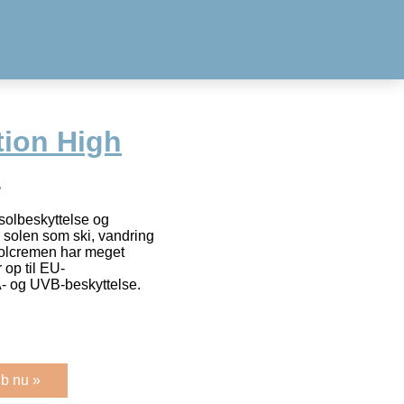
ion High
.
solbeskyttelse og
 solen som ski, vandring
Solcremen har meget
 op til EU-
- og UVB-beskyttelse.
b nu »