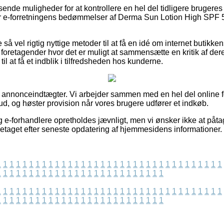
assende muligheder for at kontrollere en hel del tidligere brugere
er e-forretningens bedømmelser af Derma Sun Lotion High SPF 5
e så vel rigtig nyttige metoder til at få en idé om internet butik
t foretagender hvor det er muligt at sammensætte en kritik af d
il at få et indblik i tilfredsheden hos kunderne.
af annonceindtægter. Vi arbejder sammen med en hel del online f
bud, og høster provision når vores brugere udfører et indkøb.
g e-forhandlere opretholdes jævnligt, men vi ønsker ikke at påta
oretaget efter seneste opdatering af hjemmesidens informationer.
1
1
1
1
1
1
1
1
1
1
1
1
1
1
1
1
1
1
1
1
1
1
1
1
1
1
1
1
1
1
1
1
1
1
1
1
1
1
1
1
1
1
1
1
1
1
1
1
1
1
1
1
1
1
1
1
1
1
1
1
1
1
1
1
1
1
1
1
1
1
1
1
1
1
1
1
1
1
1
1
1
1
1
1
1
1
1
1
1
1
1
1
1
1
1
1
1
1
1
1
1
1
1
1
1
1
1
1
1
1
1
1
1
1
1
1
1
1
1
1
1
1