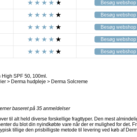
Besøg webshop
Besøg webshop
Besøg webshop
Besøg webshop
Besøg webshop
 High SPF 50, 100ml.
rier > Derma hudpleje > Derma Solcreme
jerner baseret på
35
anmeldelser
over til alt held diverse forskellige fragttyper. Den mest almindel
nter du blot din nyindkøbte vare når der er mulighed for det. F
 typisk tillige den prisbilligste metode til levering ved køb af 