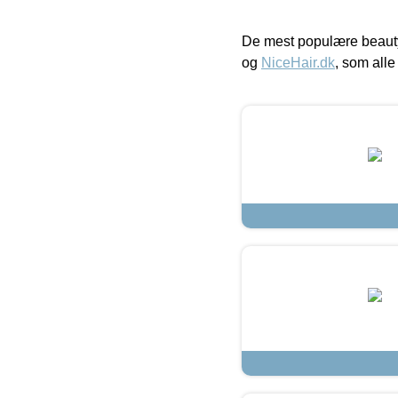
De mest populære beauty
og
NiceHair.dk
, som alle 