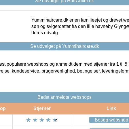
Se udvalget på HairOutlet.dk
Yummihaircare.dk er en familieejet og drevet we
søn og svigerdatter fra den lille havneby Glyngøre
deres udvalg.
Se udvalget på Yummihaircare.dk
t populære webshops og anmeldt dem med stjerner fra 1 til 5 ud
rrelse, kundeservice, brugervenlighed, betingelser, leveringsfor
Bedst anmeldte webshops
op
Stjerner
Link
Besøg webshop