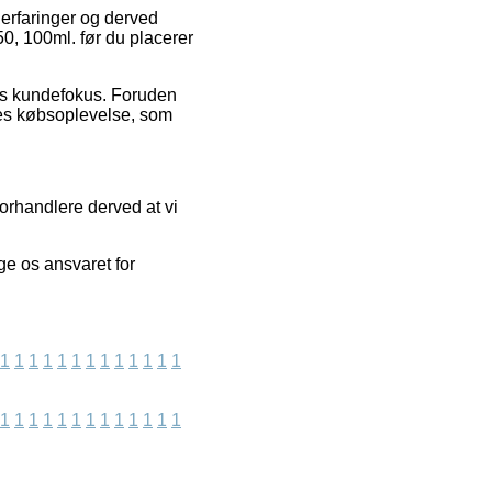
s erfaringer og derved
0, 100ml. før du placerer
kens kundefokus. Foruden
eres købsoplevelse, som
orhandlere derved at vi
ge os ansvaret for
1
1
1
1
1
1
1
1
1
1
1
1
1
1
1
1
1
1
1
1
1
1
1
1
1
1