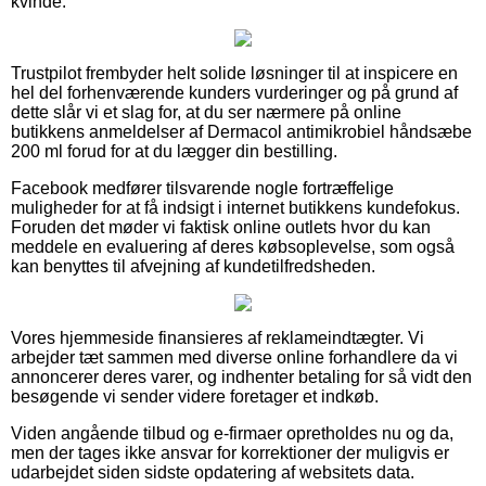
kvinde.
Trustpilot frembyder helt solide løsninger til at inspicere en
hel del forhenværende kunders vurderinger og på grund af
dette slår vi et slag for, at du ser nærmere på online
butikkens anmeldelser af Dermacol antimikrobiel håndsæbe
200 ml forud for at du lægger din bestilling.
Facebook medfører tilsvarende nogle fortræffelige
muligheder for at få indsigt i internet butikkens kundefokus.
Foruden det møder vi faktisk online outlets hvor du kan
meddele en evaluering af deres købsoplevelse, som også
kan benyttes til afvejning af kundetilfredsheden.
Vores hjemmeside finansieres af reklameindtægter. Vi
arbejder tæt sammen med diverse online forhandlere da vi
annoncerer deres varer, og indhenter betaling for så vidt den
besøgende vi sender videre foretager et indkøb.
Viden angående tilbud og e-firmaer opretholdes nu og da,
men der tages ikke ansvar for korrektioner der muligvis er
udarbejdet siden sidste opdatering af websitets data.