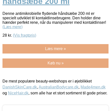
håndsæbe 200 ml
Denne antimikrobielle flydende håndsæbe 200 ml er
specielt udviklet til kontaktlinsebrugere. Den holder dine
hænder perfekt rene, når du manipulerer med kontaktlinser!
(Læs mere)
28
kr.
(Vis fragtpris)
Læs mere »
Køb nu »
De mest populære beauty-webshops er i øjeblikket
DanishSkinCare.dk
,
AustralianBodycare.dk
,
Made4men.dk
og
NiceHair.dk
, som alle har et stort sortiment til gode priser.