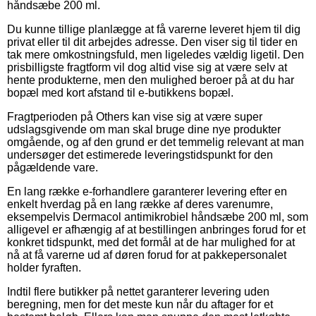
håndsæbe 200 ml.
Du kunne tillige planlægge at få varerne leveret hjem til dig
privat eller til dit arbejdes adresse. Den viser sig til tider en
tak mere omkostningsfuld, men ligeledes vældig ligetil. Den
prisbilligste fragtform vil dog altid vise sig at være selv at
hente produkterne, men den mulighed beroer på at du har
bopæl med kort afstand til e-butikkens bopæl.
Fragtperioden på Others kan vise sig at være super
udslagsgivende om man skal bruge dine nye produkter
omgående, og af den grund er det temmelig relevant at man
undersøger det estimerede leveringstidspunkt for den
pågældende vare.
En lang række e-forhandlere garanterer levering efter en
enkelt hverdag på en lang række af deres varenumre,
eksempelvis Dermacol antimikrobiel håndsæbe 200 ml, som
alligevel er afhængig af at bestillingen anbringes forud for et
konkret tidspunkt, med det formål at de har mulighed for at
nå at få varerne ud af døren forud for at pakkepersonalet
holder fyraften.
Indtil flere butikker på nettet garanterer levering uden
beregning, men for det meste kun når du aftager for et