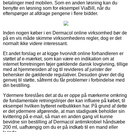
betalinger med mobilen. Som en anden løsning kan du
benytte en løsning som for eksempel ViaBill, når du
efterspørger at afdrage pengene i flere bidder.
Inden nogen køber i en Dermacol online virksomhed bør de
på en vis måde skimme virksomhedens regler, dog er det
normalt ikke videre interessant.
Et andet forslag er at kigge hvorvidt online forhandleren er
støttet af e-mærket, som kan være en indikation om at
internet forretningen føjer gældende dansk lovgivning, tillige
med at hjemmesiden af og til revideres af jurister der
behersker de gældende regulativer. Desuden giver det dig
genvej til støtte, såfremt du får problemer i forbindelse med
din bestilling.
Ydermere foreslåes det at du er oppe på mærkerne omkring
de fundamentale retningslinjer der kan influere på købet, til
eksempel hvilken bytteret netbutikken har. På grund af dette
er det ydermere afgørende, at man stadigvæk beholder sin
kvittering på e-mail, så man en anden gang vil kunne
bevidne sin bestilling af Dermacol antimikrobiel håndsæbe
200 ml, uafhængig om du er på indkøb til en mand eller