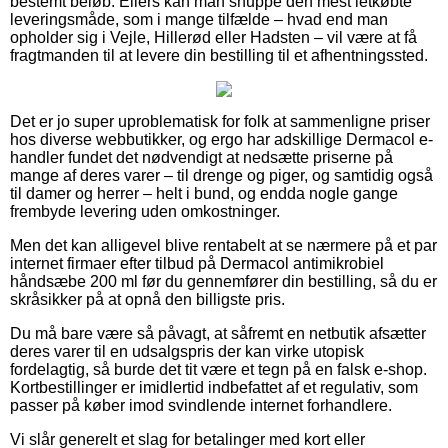
bestemt beløb. Ellers kan man snuppe den mest letkøbte
leveringsmåde, som i mange tilfælde – hvad end man
opholder sig i Vejle, Hillerød eller Hadsten – vil være at få
fragtmanden til at levere din bestilling til et afhentningssted.
Det er jo super uproblematisk for folk at sammenligne priser
hos diverse webbutikker, og ergo har adskillige Dermacol e-
handler fundet det nødvendigt at nedsætte priserne på
mange af deres varer – til drenge og piger, og samtidig også
til damer og herrer – helt i bund, og endda nogle gange
frembyde levering uden omkostninger.
Men det kan alligevel blive rentabelt at se nærmere på et par
internet firmaer efter tilbud på Dermacol antimikrobiel
håndsæbe 200 ml før du gennemfører din bestilling, så du er
skråsikker på at opnå den billigste pris.
Du må bare være så påvagt, at såfremt en netbutik afsætter
deres varer til en udsalgspris der kan virke utopisk
fordelagtig, så burde det tit være et tegn på en falsk e-shop.
Kortbestillinger er imidlertid indbefattet af et regulativ, som
passer på køber imod svindlende internet forhandlere.
Vi slår generelt et slag for betalinger med kort eller