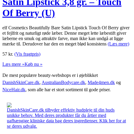
Satin Lipstick 3,8 gr. – Touch
Of Berry (U)
elf Cosmetics Beautifully Bare Satin Lipstick Touch Of Berry giver
et fejlfrit og naturligt røde læber. Denne meget lette læbestift giver
læberne en smuk og attraktiv farve, man ikke kan undgå at ligge
mærke til. Derudover har den en meget blød konsistens
(Læs mere)
57
kr.
(Vis fragtpris)
Læs mere »
Køb nu »
De mest populære beauty-webshops er i øjeblikket
DanishSkinCare.dk
,
AustralianBodycare.dk
,
Made4men.dk
og
NiceHair.dk
, som alle har et stort sortiment til gode priser.
DanishSkinCare.dk tilbyder effektiv hudpleje til din huds
unikke behov. Med deres produkter får du årtier med
uafhængige kliniske data bag deres ingredienser. Klik her for at
se deres udvalg.