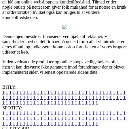
en idé om online webshoppens kundetilfredshed. Tilmed er der
nogle outlets på nettet som giver folk mulighed for at notere en kritik
af ordreforløbet, hvilket også kan bruges til at vurdere
kundetilfredsheden.
Denne hjemmeside er finansieret ved hjælp af reklamer. Vi
samarbejder med en del firmaer på nettet i form af at vi introducerer
deres tilbud, og indkasserer kommission forudsat en af vores brugere
udfører et køb.
Viden vedrørende produkter og online shops vedligeholdes ofte,
men vi kan desværre ikke garantere imod forandringer der er blevet
implementeret siden vi senest opdaterede sidens data.
BITLY:
1
1
1
1
1
1
1
1
1
1
1
1
1
1
1
1
1
1
1
1
1
1
1
1
1
1
1
1
1
1
1
1
1
1
1
1
1
1
1
1
1
1
1
1
1
1
1
1
1
1
1
1
1
1
1
1
1
1
1
1
1
1
1
1
1
1
1
1
1
1
1
1
1
1
1
1
1
1
1
1
1
1
1
1
1
1
1
1
1
1
1
1
1
1
1
1
1
1
1
1
SPOTIFY:
1
1
1
1
1
1
1
1
1
1
1
1
1
1
1
1
1
1
1
1
1
1
1
1
1
1
1
1
1
1
1
1
1
1
1
1
1
1
1
1
1
1
1
1
1
1
1
1
1
1
1
1
1
1
1
1
1
1
1
1
1
1
1
1
1
1
1
1
1
1
1
1
1
1
1
1
1
1
1
1
1
1
1
1
1
1
1
1
1
1
1
1
1
1
1
1
1
1
1
1
CUTTLY BIO: