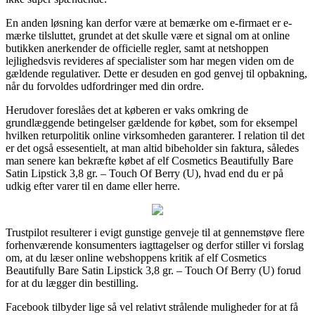
En anden løsning kan derfor være at bemærke om e-firmaet er e-
mærke tilsluttet, grundet at det skulle være et signal om at online
butikken anerkender de officielle regler, samt at netshoppen
lejlighedsvis revideres af specialister som har megen viden om de
gældende regulativer. Dette er desuden en god genvej til opbakning,
når du forvoldes udfordringer med din ordre.
Herudover foreslåes det at køberen er vaks omkring de
grundlæggende betingelser gældende for købet, som for eksempel
hvilken returpolitik online virksomheden garanterer. I relation til det
er det også essesentielt, at man altid bibeholder sin faktura, således
man senere kan bekræfte købet af elf Cosmetics Beautifully Bare
Satin Lipstick 3,8 gr. – Touch Of Berry (U), hvad end du er på
udkig efter varer til en dame eller herre.
Trustpilot resulterer i evigt gunstige genveje til at gennemstøve flere
forhenværende konsumenters iagttagelser og derfor stiller vi forslag
om, at du læser online webshoppens kritik af elf Cosmetics
Beautifully Bare Satin Lipstick 3,8 gr. – Touch Of Berry (U) forud
for at du lægger din bestilling.
Facebook tilbyder lige så vel relativt strålende muligheder for at få