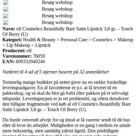
Besøg webshop
Besøg webshop
Besøg webshop
Besøg webshop
Navn:
elf Cosmetics Beautifully Bare Satin Lipstick 3,8 gr. – Touch
Of Berry (U)
Kategori:
Health & Beauty > Personal Care > Cosmetics > Makeup
> Lip Makeup > Lipstick
Producent:
elf
Varenummer:
76059
EAN:
609332940246
Vurderet til
4
ud af 5 stjerner baseret på
32
anmeldelser
Temmelig mange butikker på nettet giver nu en række forskellige
leveringsudgaver. En af favoritterne er p.t. at få leveret til en
pakkeshop, og så skal du blot gå forbi efter pakken på et selvvalgt
tidspunkt. Leveringstypen er jo ret problemfri, og oftest derudover
den billigste fragtmetode ved køb af elf Cosmetics Beautifully Bare
Satin Lipstick 3,8 gr. – Touch Of Berry (U).
Du burde omvendt afveje for og imod at få varerne sendt til dit hus
eller til hvor du arbejder. Muligheden er en gang i mellem en smule
mere bekostelig, men samtidig yderst ligetil. Den prisbilligste