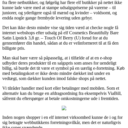
fra flere netbutikker, og følgelig har flere elf butikker på nettet ikke
kunne lade være med at stampe udsalgspriserne på varerne – til
juniorer, og yderligere også til mænd og kvinder – voldsomt, og
endda nogle gange frembyde levering uden gebyr.
Det kan ikke desto mindre vise sig tiden værd at checke nogle få
internet webshops efter udsalg på elf Cosmetics Beautifully Bare
Satin Lipstick 3,8 gr. – Touch Of Berry (U) forud for at du
gennemfører din handel, sådan at du er velinformeret til at få den
billigste pris.
Man skal bare være så påpasselig, at i tilfælde af at en e-shop
udbyder deres produkter til en salgspris som anses for uendeligt
billig, så burde det tit være et symbol på en uærlig e-forretning. Køb
med betalingskort er ikke desto mindre dækket ind under en
vedtægt, som dækker kunden imod falske shops på nettet.
Vi tilråder handler med kort eller betalinger med mobilen. Som et
alternativ kan du bruge en afdragsordning fra eksempelvis ViaBill,
såfremt du efterspørger at betale omkostningerne ude i fremtiden.
Inden nogen shopper i en elf internet virksomhed kunne de i og for
sig betragte webbutikkens forretningsvilkår, men det er naturligvis
ikke super spændende.