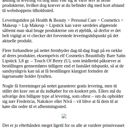
løsning til levering vil dog altid vise sig at være selv at hente
produkterne, hvilket dog kræver at du befinder dig med kort afstand
til webshoppens tilholdssted.
Leveringstiden på Health & Beauty > Personal Care > Cosmetics >
Makeup > Lip Makeup > Lipstick kan være særdeles afgørende
såfremt man skal bruge produkterne om et øjeblik, så derfor er det
helt vigtigt at vi checker det forventede leveringstidspunkt på det
aktuelle produkt.
Flere forhandlere på nettet frembyder dag-til-dag fragt på en række
af deres produkter, eksempelvis elf Cosmetics Beautifully Bare Satin
Lipstick 3,8 gr. – Touch Of Berry (U), som imidlertid påkræver at
bestillingen gennemføres tidligere end et fastslået tidspunkt, så at de
sandsynligvis kan nå at få bestillingen klargjort forinden de
lageransatte holder fyraften.
Nogle få forretninger på nettet garanterer gratis levering, men tit
stiller det krav om at du indkøber for en konkret pris. Ellers må du
udvælge den billigste type af levering, som oftest – om du opholder
sig nær Fredericia, Nakskov eller Nivå – vil blive at få dem til at
køre din ordre til et afhentningssted.
Det er jo efterhånden meget ligetil for os alle at vurdere prisniveauet