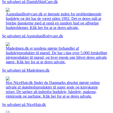
Se udvalget på DanishSkinCare.dk
AustralianBodycare.dk er førende inden for problemløsende
hudpleje og det har de været siden 1992. Det er deres mål at
hjælpe danskerne med at opnå en sundere hud og afhjælpe
hudproblemer. Klik her for at se deres udvalg.
Se udvalget på AustralianBodycare.dk
Made4men.dk er nordens største forhandler af
hudplejeprodukter til mænd. De har i dag over 5.000 forskellige
plejeprodukter til mænd, og hver eneste uge bliver deres udvalg
større. Klik her for at se deres udvalg.
Se udvalget på Made4men.dk
Hos NiceHair.dk finder du Danmarks absolut største online
udvalg af skønhedsprodukter til super gode og knivskarpe
priser. De sælger alt indenfor hudpleje, hårpleje, makeup,
elektronik og parfume. Klik her for at se deres udvalg.
Se udvalget på NiceHair.dk