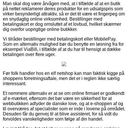
Man skal dog være årvågen med, at i tilfælde af at en butik
på nettet reklamerer deres produkter for en udsalgspris som
virker besynderligt attraktiv, så er det tit være et fingerpeg om
en snydagtig online virksomhed. Bestillinger med
betalingskort er dog omsluttet af et lovbud, hvilket skærmer
dig overfor uoprigtige online butikker.
Vi tilråder bestillinger med betalingskort eller MobilePay.
Som en alternativ mulighed bør du benytte en løsning fra for
eksempel ViaBill, i tilfælde af at du har til hensigt at dække
betalingen over flere uger.
Før folk handler hos en elf netshop kan man faktisk kigge på
shoppens forretningsaftale, men det er i reglen ikke særlig
interessant.
Et nemmere alternativ er at se om online firmaet er godkendt
af e-mærket, eftersom det bør være en sikkerhed for at
webbutikken adlyder de danske love, og at e-shoppen af og
til overværes af specialister som er inde i lovene på området.
Desuden får du genvej til at blive assisteret, for så vidt du
forvoldes vanskeligheder som følge af din handel.