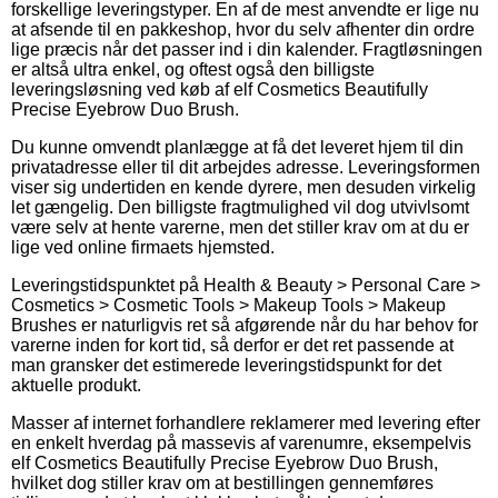
forskellige leveringstyper. En af de mest anvendte er lige nu
at afsende til en pakkeshop, hvor du selv afhenter din ordre
lige præcis når det passer ind i din kalender. Fragtløsningen
er altså ultra enkel, og oftest også den billigste
leveringsløsning ved køb af elf Cosmetics Beautifully
Precise Eyebrow Duo Brush.
Du kunne omvendt planlægge at få det leveret hjem til din
privatadresse eller til dit arbejdes adresse. Leveringsformen
viser sig undertiden en kende dyrere, men desuden virkelig
let gængelig. Den billigste fragtmulighed vil dog utvivlsomt
være selv at hente varerne, men det stiller krav om at du er
lige ved online firmaets hjemsted.
Leveringstidspunktet på Health & Beauty > Personal Care >
Cosmetics > Cosmetic Tools > Makeup Tools > Makeup
Brushes er naturligvis ret så afgørende når du har behov for
varerne inden for kort tid, så derfor er det ret passende at
man gransker det estimerede leveringstidspunkt for det
aktuelle produkt.
Masser af internet forhandlere reklamerer med levering efter
en enkelt hverdag på massevis af varenumre, eksempelvis
elf Cosmetics Beautifully Precise Eyebrow Duo Brush,
hvilket dog stiller krav om at bestillingen gennemføres