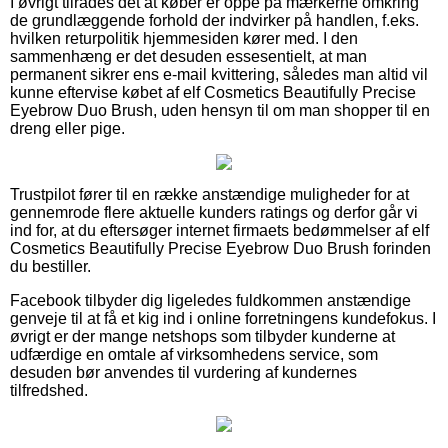
I øvrigt tilrådes det at køber er oppe på mærkerne omkring
de grundlæggende forhold der indvirker på handlen, f.eks.
hvilken returpolitik hjemmesiden kører med. I den
sammenhæng er det desuden essesentielt, at man
permanent sikrer ens e-mail kvittering, således man altid vil
kunne eftervise købet af elf Cosmetics Beautifully Precise
Eyebrow Duo Brush, uden hensyn til om man shopper til en
dreng eller pige.
Trustpilot fører til en række anstændige muligheder for at
gennemrode flere aktuelle kunders ratings og derfor går vi
ind for, at du eftersøger internet firmaets bedømmelser af elf
Cosmetics Beautifully Precise Eyebrow Duo Brush forinden
du bestiller.
Facebook tilbyder dig ligeledes fuldkommen anstændige
genveje til at få et kig ind i online forretningens kundefokus. I
øvrigt er der mange netshops som tilbyder kunderne at
udfærdige en omtale af virksomhedens service, som
desuden bør anvendes til vurdering af kundernes
tilfredshed.