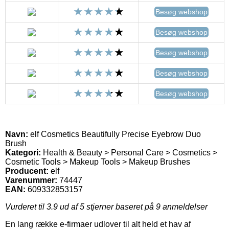
Besøg webshop
Besøg webshop
Besøg webshop
Besøg webshop
Besøg webshop
Navn:
elf Cosmetics Beautifully Precise Eyebrow Duo
Brush
Kategori:
Health & Beauty > Personal Care > Cosmetics >
Cosmetic Tools > Makeup Tools > Makeup Brushes
Producent:
elf
Varenummer:
74447
EAN:
609332853157
Vurderet til
3.9
ud af 5 stjerner baseret på
9
anmeldelser
En lang række e-firmaer udlover til alt held et hav af