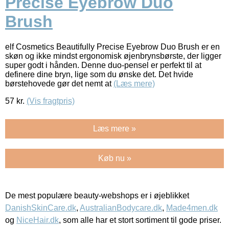
Precise Eyebrow Duo
Brush
elf Cosmetics Beautifully Precise Eyebrow Duo Brush er en
skøn og ikke mindst ergonomisk øjenbrynsbørste, der ligger
super godt i hånden. Denne duo-pensel er perfekt til at
definere dine bryn, lige som du ønske det. Det hvide
børstehovede gør det nemt at
(Læs mere)
57
kr.
(Vis fragtpris)
Læs mere »
Køb nu »
De mest populære beauty-webshops er i øjeblikket
DanishSkinCare.dk
,
AustralianBodycare.dk
,
Made4men.dk
og
NiceHair.dk
, som alle har et stort sortiment til gode priser.