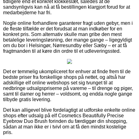
tidligere end et konkret klokkeslæt, således at de
sandsynligvis kan nå at få bestillingen klargjort forud for at
medarbejderne har fri.
Nogle online forhandlere garanterer fragt uden gebyr, men i
de fleste tilfælde er det forudsat at man indkøber for en
konkret pris. Som alternativ skulle man gribe den mest
betalelige leveringsløsning, der mange gange – ligegyldigt
om du bor i Helsingør, Nørresundby eller Sæby – er at få
fragtmanden til at køre din ordre til et udleveringssted.
Det er temmelig ukompliceret for enhver at finde frem til de
bedste priser fra forskellige shops på nettet, og altså har
adskillige elf online webshops set sig tvunget til at
nedbringe udsalgspriserne på varerne – til drenge og piger,
samt til damer og herrer – voldsomt, og endda nogle gange
tilbyde gratis levering.
Det kan alligevel blive fordelagtigt at udforske enkelte online
shops efter udsalg på elf Cosmetics Beautifully Precise
Eyebrow Duo Brush forinden du færdiggør din shopping,
sådan at man ikke er i tvivl om at få den mindst kostelige
pris.