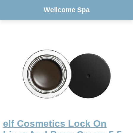
Wellcome Spa
elf Cosmetics Lock On