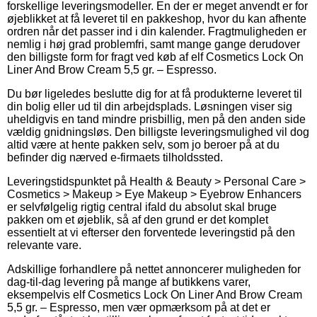
forskellige leveringsmodeller. En der er meget anvendt er for
øjeblikket at få leveret til en pakkeshop, hvor du kan afhente
ordren når det passer ind i din kalender. Fragtmuligheden er
nemlig i høj grad problemfri, samt mange gange derudover
den billigste form for fragt ved køb af elf Cosmetics Lock On
Liner And Brow Cream 5,5 gr. – Espresso.
Du bør ligeledes beslutte dig for at få produkterne leveret til
din bolig eller ud til din arbejdsplads. Løsningen viser sig
uheldigvis en tand mindre prisbillig, men på den anden side
vældig gnidningsløs. Den billigste leveringsmulighed vil dog
altid være at hente pakken selv, som jo beroer på at du
befinder dig nærved e-firmaets tilholdssted.
Leveringstidspunktet på Health & Beauty > Personal Care >
Cosmetics > Makeup > Eye Makeup > Eyebrow Enhancers
er selvfølgelig rigtig central ifald du absolut skal bruge
pakken om et øjeblik, så af den grund er det komplet
essentielt at vi efterser den forventede leveringstid på den
relevante vare.
Adskillige forhandlere på nettet annoncerer muligheden for
dag-til-dag levering på mange af butikkens varer,
eksempelvis elf Cosmetics Lock On Liner And Brow Cream
5,5 gr. – Espresso, men vær opmærksom på at det er