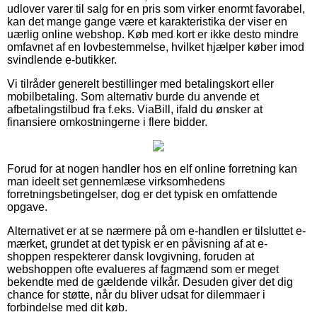
udlover varer til salg for en pris som virker enormt favorabel,
kan det mange gange være et karakteristika der viser en
uærlig online webshop. Køb med kort er ikke desto mindre
omfavnet af en lovbestemmelse, hvilket hjælper køber imod
svindlende e-butikker.
Vi tilråder generelt bestillinger med betalingskort eller
mobilbetaling. Som alternativ burde du anvende et
afbetalingstilbud fra f.eks. ViaBill, ifald du ønsker at
finansiere omkostningerne i flere bidder.
Forud for at nogen handler hos en elf online forretning kan
man ideelt set gennemlæse virksomhedens
forretningsbetingelser, dog er det typisk en omfattende
opgave.
Alternativet er at se nærmere på om e-handlen er tilsluttet e-
mærket, grundet at det typisk er en påvisning af at e-
shoppen respekterer dansk lovgivning, foruden at
webshoppen ofte evalueres af fagmænd som er meget
bekendte med de gældende vilkår. Desuden giver det dig
chance for støtte, når du bliver udsat for dilemmaer i
forbindelse med dit køb.