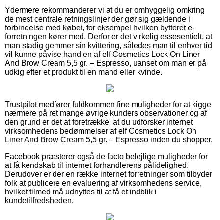
Ydermere rekommanderer vi at du er omhyggelig omkring
de mest centrale retningslinjer der gør sig gældende i
forbindelse med købet, for eksempel hvilken bytteret e-
forretningen kører med. Derfor er det virkelig essesentielt, at
man stadig gemmer sin kvittering, således man til enhver tid
vil kunne påvise handlen af elf Cosmetics Lock On Liner
And Brow Cream 5,5 gr. – Espresso, uanset om man er på
udkig efter et produkt til en mand eller kvinde.
Trustpilot medfører fuldkommen fine muligheder for at kigge
nærmere på ret mange øvrige kunders observationer og af
den grund er det at foretrække, at du udforsker internet
virksomhedens bedømmelser af elf Cosmetics Lock On
Liner And Brow Cream 5,5 gr. – Espresso inden du shopper.
Facebook præsterer også de facto belejlige muligheder for
at få kendskab til internet forhandlerens pålidelighed.
Derudover er der en række internet forretninger som tilbyder
folk at publicere en evaluering af virksomhedens service,
hvilket tilmed må udnyttes til at få et indblik i
kundetilfredsheden.