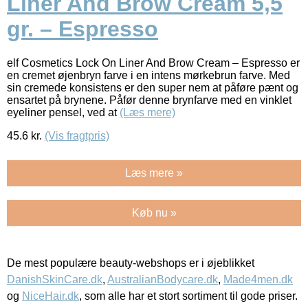
Liner And Brow Cream 5,5
gr. – Espresso
elf Cosmetics Lock On Liner And Brow Cream – Espresso er
en cremet øjenbryn farve i en intens mørkebrun farve. Med
sin cremede konsistens er den super nem at påføre pænt og
ensartet på brynene. Påfør denne brynfarve med en vinklet
eyeliner pensel, ved at
(Læs mere)
45.6
kr.
(Vis fragtpris)
Læs mere »
Køb nu »
De mest populære beauty-webshops er i øjeblikket
DanishSkinCare.dk
,
AustralianBodycare.dk
,
Made4men.dk
og
NiceHair.dk
, som alle har et stort sortiment til gode priser.