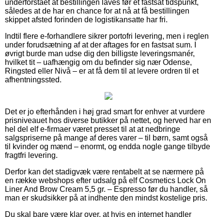
underforstået at bestillingen laves før et fastsat tidspunkt,
således at de har en chance for at nå at få bestillingen
skippet afsted forinden de logistikansatte har fri.
Indtil flere e-forhandlere sikrer portofri levering, men i reglen
under forudsætning af at der aftages for en fastsat sum. I
øvrigt burde man udse dig den billigste leveringsmanér,
hvilket tit – uafhængig om du befinder sig nær Odense,
Ringsted eller Nivå – er at få dem til at levere ordren til et
afhentningssted.
Det er jo efterhånden i høj grad smart for enhver at vurdere
prisniveauet hos diverse butikker på nettet, og herved har en
hel del elf e-firmaer været presset til at at nedbringe
salgspriserne på mange af deres varer – til børn, samt også
til kvinder og mænd – enormt, og endda nogle gange tilbyde
fragtfri levering.
Derfor kan det stadigvæk være rentabelt at se nærmere på
en række webshops efter udsalg på elf Cosmetics Lock On
Liner And Brow Cream 5,5 gr. – Espresso før du handler, så
man er skudsikker på at indhente den mindst kostelige pris.
Du skal bare være klar over, at hvis en internet handler