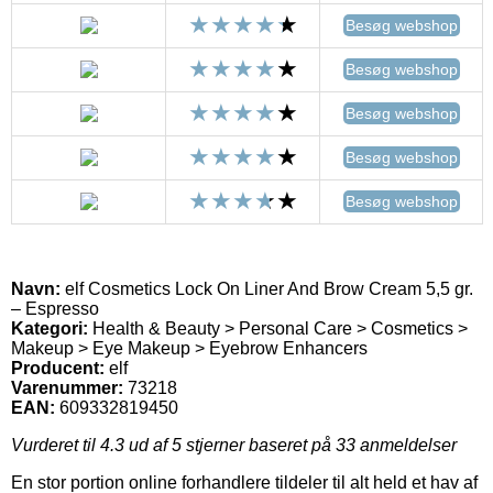
Besøg webshop
Besøg webshop
Besøg webshop
Besøg webshop
Besøg webshop
Navn:
elf Cosmetics Lock On Liner And Brow Cream 5,5 gr.
– Espresso
Kategori:
Health & Beauty > Personal Care > Cosmetics >
Makeup > Eye Makeup > Eyebrow Enhancers
Producent:
elf
Varenummer:
73218
EAN:
609332819450
Vurderet til
4.3
ud af 5 stjerner baseret på
33
anmeldelser
En stor portion online forhandlere tildeler til alt held et hav af