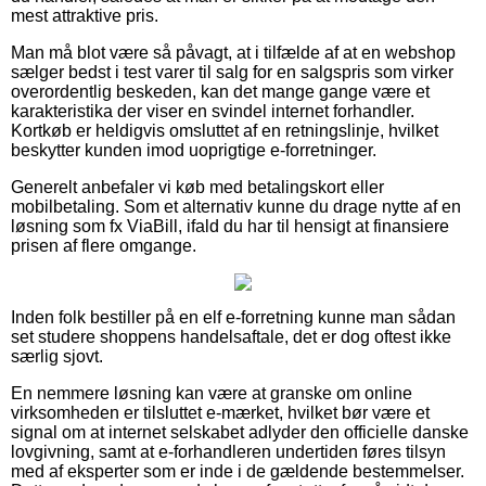
mest attraktive pris.
Man må blot være så påvagt, at i tilfælde af at en webshop
sælger bedst i test varer til salg for en salgspris som virker
overordentlig beskeden, kan det mange gange være et
karakteristika der viser en svindel internet forhandler.
Kortkøb er heldigvis omsluttet af en retningslinje, hvilket
beskytter kunden imod uoprigtige e-forretninger.
Generelt anbefaler vi køb med betalingskort eller
mobilbetaling. Som et alternativ kunne du drage nytte af en
løsning som fx ViaBill, ifald du har til hensigt at finansiere
prisen af flere omgange.
Inden folk bestiller på en elf e-forretning kunne man sådan
set studere shoppens handelsaftale, det er dog oftest ikke
særlig sjovt.
En nemmere løsning kan være at granske om online
virksomheden er tilsluttet e-mærket, hvilket bør være et
signal om at internet selskabet adlyder den officielle danske
lovgivning, samt at e-forhandleren undertiden føres tilsyn
med af eksperter som er inde i de gældende bestemmelser.