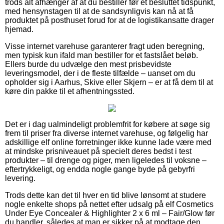
trods alt afhænger af at du bestiller før et besluttet tidspunkt,
med hensynstagen til at de sandsynligvis kan nå at få
produktet på posthuset forud for at de logistikansatte drager
hjemad.
Visse internet varehuse garanterer fragt uden beregning,
men typisk kun ifald man bestiller for et fastslået beløb.
Ellers burde du udvælge den mest prisbevidste
leveringsmodel, der i de fleste tilfælde – uanset om du
opholder sig i Aarhus, Skive eller Skjern – er at få dem til at
køre din pakke til et afhentningssted.
Det er i dag ualmindeligt problemfrit for købere at søge sig
frem til priser fra diverse internet varehuse, og følgelig har
adskillige elf online forretninger ikke kunne lade være med
at mindske prisniveauet på specielt deres bedst i test
produkter – til drenge og piger, men ligeledes til voksne –
eftertrykkeligt, og endda nogle gange byde på gebyrfri
levering.
Trods dette kan det til hver en tid blive lønsomt at studere
nogle enkelte shops på nettet efter udsalg på elf Cosmetics
Under Eye Concealer & Highlighter 2 x 6 ml – Fair/Glow før
du handler, således at man er sikker på at modtage den