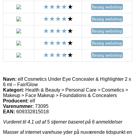
Besøg webshop
Besøg webshop
Besøg webshop
Besøg webshop
Besøg webshop
Navn:
elf Cosmetics Under Eye Concealer & Highlighter 2 x
6 ml – Fair/Glow
Kategori:
Health & Beauty > Personal Care > Cosmetics >
Makeup > Face Makeup > Foundations & Concealers
Producent:
elf
Varenummer:
73095
EAN:
609332815018
Vurderet til
4.1
ud af 5 stjerner baseret på
6
anmeldelser
Masser af internet varehuse yder på nuværende tidspunkt en