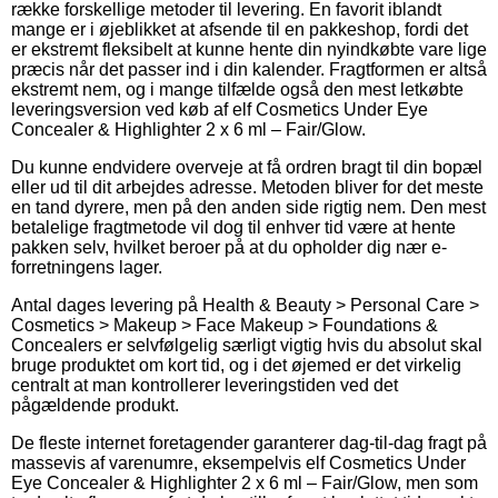
række forskellige metoder til levering. En favorit iblandt
mange er i øjeblikket at afsende til en pakkeshop, fordi det
er ekstremt fleksibelt at kunne hente din nyindkøbte vare lige
præcis når det passer ind i din kalender. Fragtformen er altså
ekstremt nem, og i mange tilfælde også den mest letkøbte
leveringsversion ved køb af elf Cosmetics Under Eye
Concealer & Highlighter 2 x 6 ml – Fair/Glow.
Du kunne endvidere overveje at få ordren bragt til din bopæl
eller ud til dit arbejdes adresse. Metoden bliver for det meste
en tand dyrere, men på den anden side rigtig nem. Den mest
betalelige fragtmetode vil dog til enhver tid være at hente
pakken selv, hvilket beroer på at du opholder dig nær e-
forretningens lager.
Antal dages levering på Health & Beauty > Personal Care >
Cosmetics > Makeup > Face Makeup > Foundations &
Concealers er selvfølgelig særligt vigtig hvis du absolut skal
bruge produktet om kort tid, og i det øjemed er det virkelig
centralt at man kontrollerer leveringstiden ved det
pågældende produkt.
De fleste internet foretagender garanterer dag-til-dag fragt på
massevis af varenumre, eksempelvis elf Cosmetics Under
Eye Concealer & Highlighter 2 x 6 ml – Fair/Glow, men som