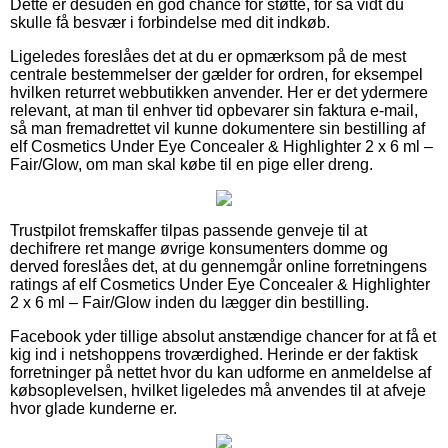
Dette er desuden en god chance for støtte, for så vidt du
skulle få besvær i forbindelse med dit indkøb.
Ligeledes foreslåes det at du er opmærksom på de mest
centrale bestemmelser der gælder for ordren, for eksempel
hvilken returret webbutikken anvender. Her er det ydermere
relevant, at man til enhver tid opbevarer sin faktura e-mail,
så man fremadrettet vil kunne dokumentere sin bestilling af
elf Cosmetics Under Eye Concealer & Highlighter 2 x 6 ml –
Fair/Glow, om man skal købe til en pige eller dreng.
Trustpilot fremskaffer tilpas passende genveje til at
dechifrere ret mange øvrige konsumenters domme og
derved foreslåes det, at du gennemgår online forretningens
ratings af elf Cosmetics Under Eye Concealer & Highlighter
2 x 6 ml – Fair/Glow inden du lægger din bestilling.
Facebook yder tillige absolut anstændige chancer for at få et
kig ind i netshoppens troværdighed. Herinde er der faktisk
forretninger på nettet hvor du kan udforme en anmeldelse af
købsoplevelsen, hvilket ligeledes må anvendes til at afveje
hvor glade kunderne er.