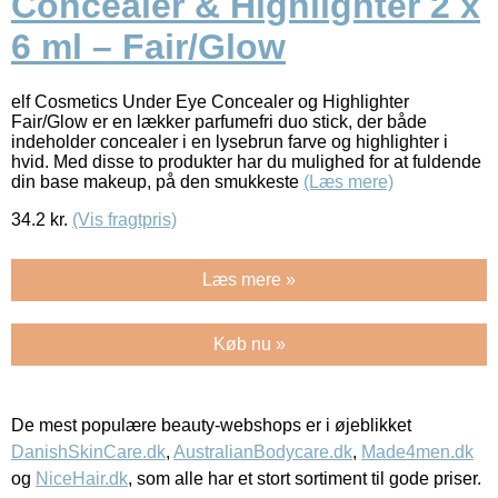
Concealer & Highlighter 2 x
6 ml – Fair/Glow
elf Cosmetics Under Eye Concealer og Highlighter
Fair/Glow er en lækker parfumefri duo stick, der både
indeholder concealer i en lysebrun farve og highlighter i
hvid. Med disse to produkter har du mulighed for at fuldende
din base makeup, på den smukkeste
(Læs mere)
34.2
kr.
(Vis fragtpris)
Læs mere »
Køb nu »
De mest populære beauty-webshops er i øjeblikket
DanishSkinCare.dk
,
AustralianBodycare.dk
,
Made4men.dk
og
NiceHair.dk
, som alle har et stort sortiment til gode priser.