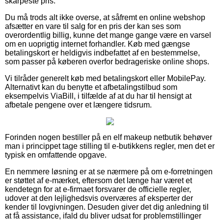
skarpeste pris.
Du må trods alt ikke overse, at såfremt en online webshop
afsætter en vare til salg for en pris der kan ses som
overordentlig billig, kunne det mange gange være en varsel
om en uoprigtig internet forhandler. Køb med gængse
betalingskort er heldigvis indbefattet af en bestemmelse,
som passer på køberen overfor bedrageriske online shops.
Vi tilråder generelt køb med betalingskort eller MobilePay.
Alternativt kan du benytte et afbetalingstilbud som
eksempelvis ViaBill, i tilfælde af at du har til hensigt at
afbetale pengene over et længere tidsrum.
Forinden nogen bestiller på en elf makeup netbutik behøver
man i princippet tage stilling til e-butikkens regler, men det er
typisk en omfattende opgave.
En nemmere løsning er at se nærmere på om e-forretningen
er støttet af e-mærket, eftersom det længe har været et
kendetegn for at e-firmaet forsvarer de officielle regler,
udover at den lejlighedsvis overværes af eksperter der
kender til lovgivningen. Desuden giver det dig anledning til
at få assistance, ifald du bliver udsat for problemstillinger