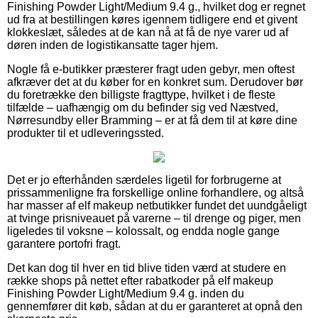
Finishing Powder Light/Medium 9.4 g., hvilket dog er regnet
ud fra at bestillingen køres igennem tidligere end et givent
klokkeslæt, således at de kan nå at få de nye varer ud af
døren inden de logistikansatte tager hjem.
Nogle få e-butikker præsterer fragt uden gebyr, men oftest
afkræver det at du køber for en konkret sum. Derudover bør
du foretrække den billigste fragttype, hvilket i de fleste
tilfælde – uafhængig om du befinder sig ved Næstved,
Nørresundby eller Bramming – er at få dem til at køre dine
produkter til et udleveringssted.
Det er jo efterhånden særdeles ligetil for forbrugerne at
prissammenligne fra forskellige online forhandlere, og altså
har masser af elf makeup netbutikker fundet det uundgåeligt
at tvinge prisniveauet på varerne – til drenge og piger, men
ligeledes til voksne – kolossalt, og endda nogle gange
garantere portofri fragt.
Det kan dog til hver en tid blive tiden værd at studere en
række shops på nettet efter rabatkoder på elf makeup
Finishing Powder Light/Medium 9.4 g. inden du
gennemfører dit køb, sådan at du er garanteret at opnå den