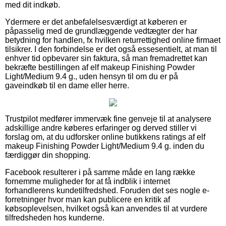
med dit indkøb.
Ydermere er det anbefalelsesværdigt at køberen er
påpasselig med de grundlæggende vedtægter der har
betydning for handlen, fx hvilken returrettighed online firmaet
tilsikrer. I den forbindelse er det også essesentielt, at man til
enhver tid opbevarer sin faktura, så man fremadrettet kan
bekræfte bestillingen af elf makeup Finishing Powder
Light/Medium 9.4 g., uden hensyn til om du er på
gaveindkøb til en dame eller herre.
Trustpilot medfører immervæk fine genveje til at analysere
adskillige andre køberes erfaringer og derved stiller vi
forslag om, at du udforsker online butikkens ratings af elf
makeup Finishing Powder Light/Medium 9.4 g. inden du
færdiggør din shopping.
Facebook resulterer i på samme måde en lang række
fornemme muligheder for at få indblik i internet
forhandlerens kundetilfredshed. Foruden det ses nogle e-
forretninger hvor man kan publicere en kritik af
købsoplevelsen, hvilket også kan anvendes til at vurdere
tilfredsheden hos kunderne.