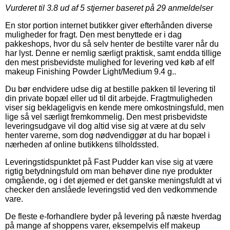
Vurderet til
3.8
ud af 5 stjerner baseret på
29
anmeldelser
En stor portion internet butikker giver efterhånden diverse
muligheder for fragt. Den mest benyttede er i dag
pakkeshops, hvor du så selv henter de bestilte varer når du
har lyst. Denne er nemlig særligt praktisk, samt endda tillige
den mest prisbevidste mulighed for levering ved køb af elf
makeup Finishing Powder Light/Medium 9.4 g..
Du bør endvidere udse dig at bestille pakken til levering til
din private bopæl eller ud til dit arbejde. Fragtmuligheden
viser sig beklageligvis en kende mere omkostningsfuld, men
lige så vel særligt fremkommelig. Den mest prisbevidste
leveringsudgave vil dog altid vise sig at være at du selv
henter varerne, som dog nødvendiggør at du har bopæl i
nærheden af online butikkens tilholdssted.
Leveringstidspunktet på Fast Pudder kan vise sig at være
rigtig betydningsfuld om man behøver dine nye produkter
omgående, og i det øjemed er det ganske meningsfuldt at vi
checker den anslåede leveringstid ved den vedkommende
vare.
De fleste e-forhandlere byder på levering på næste hverdag
på mange af shoppens varer, eksempelvis elf makeup