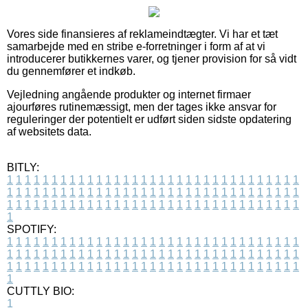
Vores side finansieres af reklameindtægter. Vi har et tæt
samarbejde med en stribe e-forretninger i form af at vi
introducerer butikkernes varer, og tjener provision for så vidt
du gennemfører et indkøb.
Vejledning angående produkter og internet firmaer
ajourføres rutinemæssigt, men der tages ikke ansvar for
reguleringer der potentielt er udført siden sidste opdatering
af websitets data.
BITLY:
1
1
1
1
1
1
1
1
1
1
1
1
1
1
1
1
1
1
1
1
1
1
1
1
1
1
1
1
1
1
1
1
1
1
1
1
1
1
1
1
1
1
1
1
1
1
1
1
1
1
1
1
1
1
1
1
1
1
1
1
1
1
1
1
1
1
1
1
1
1
1
1
1
1
1
1
1
1
1
1
1
1
1
1
1
1
1
1
1
1
1
1
1
1
1
1
1
1
1
1
SPOTIFY:
1
1
1
1
1
1
1
1
1
1
1
1
1
1
1
1
1
1
1
1
1
1
1
1
1
1
1
1
1
1
1
1
1
1
1
1
1
1
1
1
1
1
1
1
1
1
1
1
1
1
1
1
1
1
1
1
1
1
1
1
1
1
1
1
1
1
1
1
1
1
1
1
1
1
1
1
1
1
1
1
1
1
1
1
1
1
1
1
1
1
1
1
1
1
1
1
1
1
1
1
CUTTLY BIO:
1