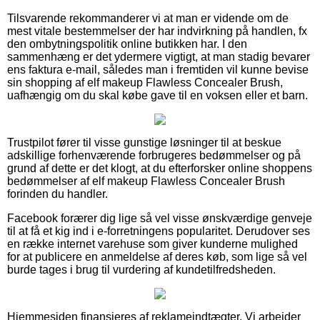
Tilsvarende rekommanderer vi at man er vidende om de
mest vitale bestemmelser der har indvirkning på handlen, fx
den ombytningspolitik online butikken har. I den
sammenhæng er det ydermere vigtigt, at man stadig bevarer
ens faktura e-mail, således man i fremtiden vil kunne bevise
sin shopping af elf makeup Flawless Concealer Brush,
uafhængig om du skal købe gave til en voksen eller et barn.
Trustpilot fører til visse gunstige løsninger til at beskue
adskillige forhenværende forbrugeres bedømmelser og på
grund af dette er det klogt, at du efterforsker online shoppens
bedømmelser af elf makeup Flawless Concealer Brush
forinden du handler.
Facebook forærer dig lige så vel visse ønskværdige genveje
til at få et kig ind i e-forretningens popularitet. Derudover ses
en række internet varehuse som giver kunderne mulighed
for at publicere en anmeldelse af deres køb, som lige så vel
burde tages i brug til vurdering af kundetilfredsheden.
Hjemmesiden finansieres af reklameindtægter. Vi arbejder