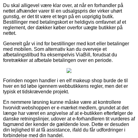
Du skal alligevel være klar over, at når en forhandler på
nettet afhænder varer til en udsalgspris der virker uhørt
gunstig, er det tit være et tegn på en uoprigtig butik.
Bestillinger med betalingskort er heldigvis omfavnet af et
reglement, der dækker køber overfor uægte butikker på
nettet.
Generelt går vi ind for bestillinger med kort eller betalinger
med mobilen. Som alternativ kan du overveje et
afbetalingstilbud fra eksempelvis ViaBill, forudsat du
foretrækker at afbetale betalingen over en periode.
Forinden nogen handler i en elf makeup shop burde de til
hver en tid løbe igennem webbutikkens regler, men det er
typisk et tidskrævende projekt.
En nemmere løsning kunne måske være at kontrollere
hvorvidt webshoppen er e-mærket medlem, grundet at det
længe har været en angivelse af at e-butikken efterfølger de
danske retningslinjer, udover at e-forhandleren tit vurderes af
fagmænd der kender de gældende love. Dette er desuden
din lejlighed til at få assistance, ifald du får udfordringer i
forbindelse med din handel.