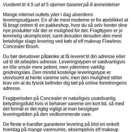
Vurderet til
4.5
ud af 5 stjerner baseret på
8
anmeldelser
Mange internet outlets yder i dag alverdens
leveringsudgaver. En af de mest moderne er for øjeblikket at
få bragt ordren til en pakkeshop, hvor du så selv henter dine
nye produkter når der er mulighed for det. Fragttypen er jo
temmelig ukompliceret, samt desuden desuden den mest
betalelige slags levering ved køb af elf makeup Flawless
Concealer Brush.
Du bør derudover påtænke at få leveret til din adresse eller
ud til dit arbejdes adresse. Leveringstypen er sædvanligvis
en lille smule mere pebret, men ydermere vældig
gnidningsløs. Den mindst kostelige leveringstype er
utvivlsomt at hente varerne selv, men den mulighed stiller
krav om at du fysisk befinder dig tæt på online forretningens
adresse.
Fragtperioden på Concealer er naturligvis usædvanlig
betydningsfuld hvis vi behøver varerne om kort tid, så med
det formål er det rigtig vigtigt at man besigtiger
leveringstiden på den vedkommende vare.
De fleste e-handler garanterer levering på blot en enkelt
hverdag på mange varenumre, eksempelvis elf makeup