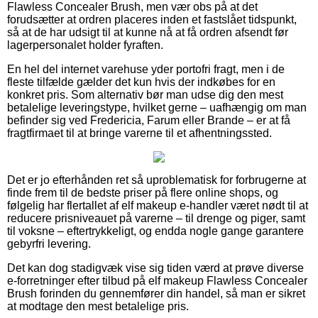
Flawless Concealer Brush, men vær obs på at det
forudsætter at ordren placeres inden et fastslået tidspunkt,
så at de har udsigt til at kunne nå at få ordren afsendt før
lagerpersonalet holder fyraften.
En hel del internet varehuse yder portofri fragt, men i de
fleste tilfælde gælder det kun hvis der indkøbes for en
konkret pris. Som alternativ bør man udse dig den mest
betalelige leveringstype, hvilket gerne – uafhængig om man
befinder sig ved Fredericia, Farum eller Brande – er at få
fragtfirmaet til at bringe varerne til et afhentningssted.
Det er jo efterhånden ret så uproblematisk for forbrugerne at
finde frem til de bedste priser på flere online shops, og
følgelig har flertallet af elf makeup e-handler været nødt til at
reducere prisniveauet på varerne – til drenge og piger, samt
til voksne – eftertrykkeligt, og endda nogle gange garantere
gebyrfri levering.
Det kan dog stadigvæk vise sig tiden værd at prøve diverse
e-forretninger efter tilbud på elf makeup Flawless Concealer
Brush forinden du gennemfører din handel, så man er sikret
at modtage den mest betalelige pris.