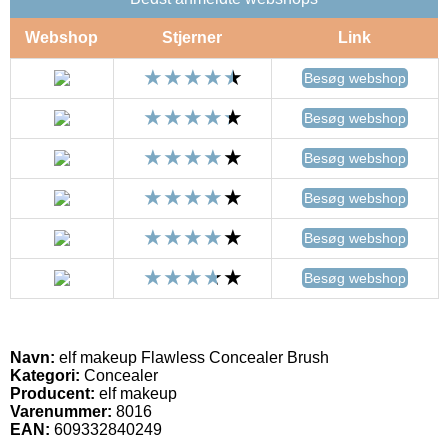
Webshop
Stjerner
Link
Besøg webshop
Besøg webshop
Besøg webshop
Besøg webshop
Besøg webshop
Besøg webshop
Navn:
elf makeup Flawless Concealer Brush
Kategori:
Concealer
Producent:
elf makeup
Varenummer:
8016
EAN:
609332840249