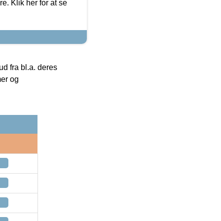
. Klik her for at se
 fra bl.a. deres
mer og