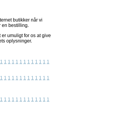
ernet butikker når vi
en bestilling.
r umuligt for os at give
ets oplysninger.
1
1
1
1
1
1
1
1
1
1
1
1
1
1
1
1
1
1
1
1
1
1
1
1
1
1
1
1
1
1
1
1
1
1
1
1
1
1
1