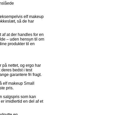
anslåede
, eksempelvis elf makeup
okkeslæt, så de har
t af at der handles for en
fælde – uden hensyn til om
dine produkter til en
 på nettet, og ergo har
 deres bedst i test
nge garantere fri fragt.
på elf makeup Small
te pris.
 en salgspris som kan
er imidlertid en del af et
udnytte en