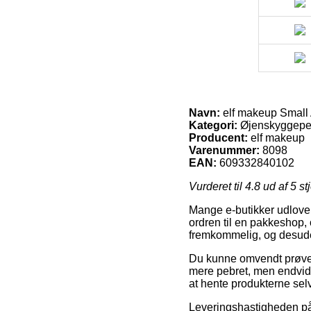
Navn:
elf makeup Small
Kategori:
Øjenskyggepe
Producent:
elf makeup
Varenummer:
8098
EAN:
609332840102
Vurderet til
4.8
ud af 5 st
Mange e-butikker udlover
ordren til en pakkeshop, 
fremkommelig, og desude
Du kunne omvendt prøve at
mere pebret, men endvide
at hente produkterne selv
Leveringshastigheden på 