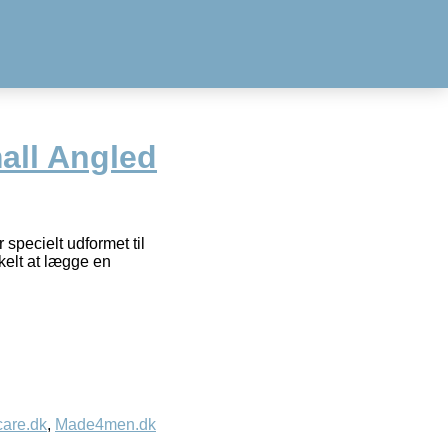
all Angled
pecielt udformet til
kelt at lægge en
care.dk
,
Made4men.dk