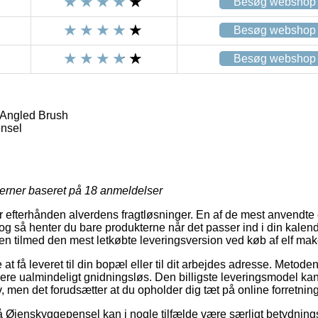
Besøg webshop
Besøg webshop
Besøg webshop
 Angled Brush
nsel
jerner baseret på
18
anmeldelser
 efterhånden alverdens fragtløsninger. En af de mest anvendte e
og så henter du bare produkterne når det passer ind i din kalende
n tilmed den mest letkøbte leveringsversion ved køb af elf ma
 få leveret til din bopæl eller til dit arbejdes adresse. Metoden 
re ualmindeligt gnidningsløs. Den billigste leveringsmodel ka
, men det forudsætter at du opholder dig tæt på online forretni
Øjenskyggepensel kan i nogle tilfælde være særligt betydnings