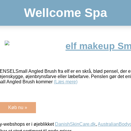
Wellcome Spa
elf makeup Sm
LSmall Angled Brush fra elf er en skrå, blød pensel, der er s
øjenskygge, øjenbrynsfarve eller læbefarve. Penslen gør det en
Small Angled Brush kommer
(Læs mere)
Køb nu »
-webshops er i øjeblikket
DanishSkinCare.dk
,
AustralianBody