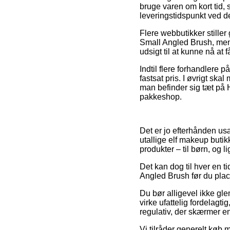
bruge varen om kort tid, 
leveringstidspunkt ved d
Flere webbutikker stille
Small Angled Brush, men 
udsigt til at kunne nå at 
Indtil flere forhandlere p
fastsat pris. I øvrigt sk
man befinder sig tæt på He
pakkeshop.
Det er jo efterhånden usæ
utallige elf makeup butikk
produkter – til børn, og 
Det kan dog til hver en 
Angled Brush før du place
Du bør alligevel ikke gle
virke ufattelig fordelagti
regulativ, der skærmer e
Vi tilråder generelt køb