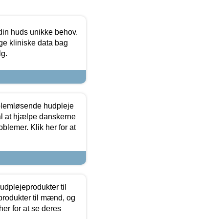
 din huds unikke behov.
ge kliniske data bag
lg.
oblemløsende hudpleje
ål at hjælpe danskerne
lemer. Klik her for at
dplejeprodukter til
produkter til mænd, og
her for at se deres