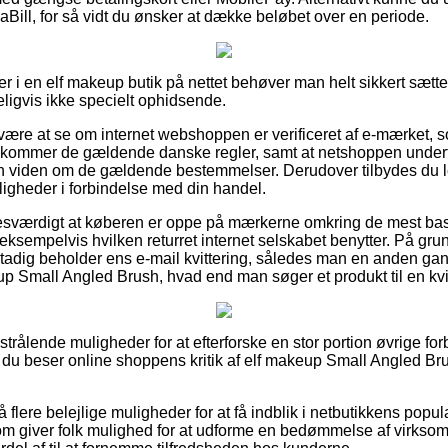
Bill, for så vidt du ønsker at dække beløbet over en periode.
r i en elf makeup butik på nettet behøver man helt sikkert sætte
eligvis ikke specielt ophidsende.
re at se om internet webshoppen er verificeret af e-mærket, so
kommer de gældende danske regler, samt at netshoppen undert
iden om de gældende bestemmelser. Derudover tilbydes du lejl
ligheder i forbindelse med din handel.
sesværdigt at køberen er oppe på mærkerne omkring de mest ba
eksempelvis hvilken returret internet selskabet benytter. På grun
stadig beholder ens e-mail kvittering, således man en anden g
up Small Angled Brush, hvad end man søger et produkt til en kv
e strålende muligheder for at efterforske en stor portion øvrige f
t du beser online shoppens kritik af elf makeup Small Angled Bru
lere belejlige muligheder for at få indblik i netbutikkens popula
om giver folk mulighed for at udforme en bedømmelse af virkso