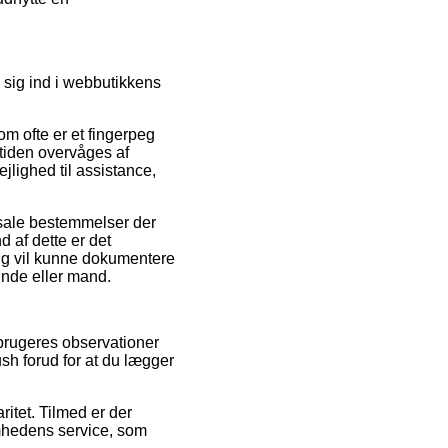
 sig ind i webbutikkens
m ofte er et fingerpeg
iden overvåges af
ighed til assistance,
sale bestemmelser der
d af dette er det
ang vil kunne dokumentere
inde eller mand.
orbrugeres observationer
sh forud for at du lægger
ritet. Tilmed er der
mhedens service, som