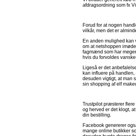
afdragsordning som fx Via
Forud for at nogen handle
vilkår, men det er almind
En anden mulighed kan væ
om at netshoppen imøde
fagmænd som har megen v
hvis du forvoldes vanske
Ligeså er det anbefalel
kan influere på handlen, 
desuden vigtigt, at man 
sin shopping af elf make
Trustpilot præsterer fler
og herved er det klogt, a
din bestilling.
Facebook genererer også f
mange online butikker s