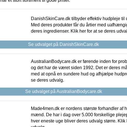
har et stort sortiment til gode priser.
DanishSkinCare.dk tilbyder effektiv hudpleje til
Med deres produkter får du årtier med uafhængi
deres ingredienser. Klik her for at se deres udva
Se udvalget på DanishSkinCare.dk
AustralianBodycare.dk er førende inden for pr
og det har de været siden 1992. Det er deres m
med at opnå en sundere hud og afhjælpe hudprob
se deres udvalg.
Se udvalget på AustralianBodycare.dk
Made4men.dk er nordens største forhandler af hu
mænd. De har i dag over 5.000 forskellige pleje
hver eneste uge bliver deres udvalg større. Klik 