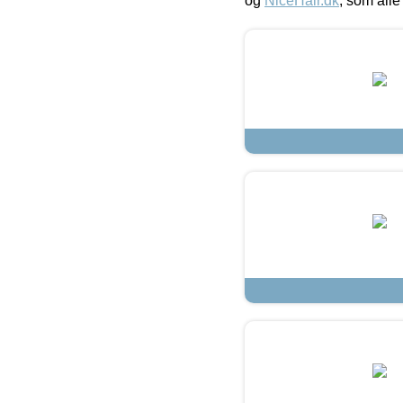
og
NiceHair.dk
, som alle 