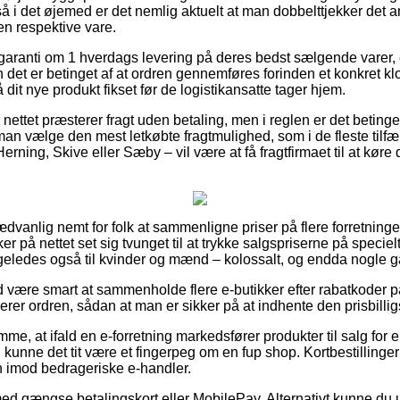
så i det øjemed er det nemlig aktuelt at man dobbelttjekker det 
en respektive vare.
r garanti om 1 hverdags levering på deres bedst sælgende varer
det er betinget af at ordren gennemføres forinden et konkret kl
få dit nye produkt fikset før de logistikansatte tager hjem.
å nettet præsterer fragt uden betaling, men i reglen er det betinge
al man vælge den mest letkøbte fragtmulighed, som i de fleste til
rning, Skive eller Sæby – vil være at få fragtfirmaet til at køre 
dvanlig nemt for folk at sammenligne priser på flere forretninger
er på nettet set sig tvunget til at trykke salgspriserne på specielt
ligeledes også til kvinder og mænd – kolossalt, og endda nogle ga
tid være smart at sammenholde flere e-butikker efter rabatkoder 
rer ordren, sådan at man er sikker på at indhente den prisbilligs
mme, at ifald en e-forretning markedsfører produkter til salg for
g, kunne det tit være et fingerpeg om en fup shop. Kortbestillinger 
n imod bedrageriske e-handler.
 med gængse betalingskort eller MobilePay. Alternativt kunne du 