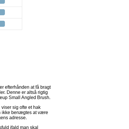
r efterhånden at få bragt
r. Denne er altså rigtig
keup Small Angled Brush.
viser sig ofte et hak
n ikke benægtes at være
ngens adresse.
fuld ifald man skal