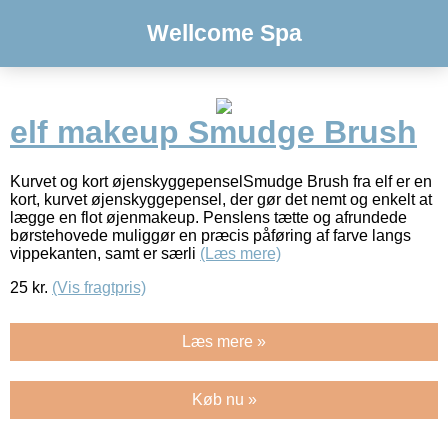
Wellcome Spa
elf makeup Smudge Brush
Kurvet og kort øjenskyggepenselSmudge Brush fra elf er en
kort, kurvet øjenskyggepensel, der gør det nemt og enkelt at
lægge en flot øjenmakeup. Penslens tætte og afrundede
børstehovede muliggør en præcis påføring af farve langs
vippekanten, samt er særli
(Læs mere)
25
kr.
(Vis fragtpris)
Læs mere »
Køb nu »