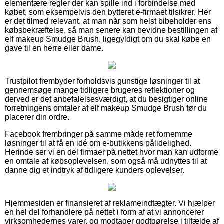
elementære regler der kan spille ind i forbindelse med
købet, som eksempelvis den bytteret e-firmaet tilsikrer. Her
er det tilmed relevant, at man når som helst bibeholder ens
købsbekræftelse, så man senere kan bevidne bestillingen af
elf makeup Smudge Brush, ligegyldigt om du skal købe en
gave til en herre eller dame.
Trustpilot frembyder forholdsvis gunstige løsninger til at
gennemsøge mange tidligere brugeres reflektioner og
derved er det anbefalelsesværdigt, at du besigtiger online
forretningens omtaler af elf makeup Smudge Brush før du
placerer din ordre.
Facebook frembringer på samme måde ret fornemme
løsninger til at få en idé om e-butikkens pålidelighed.
Herinde ser vi en del firmaer på nettet hvor man kan udforme
en omtale af købsoplevelsen, som også må udnyttes til at
danne dig et indtryk af tidligere kunders oplevelser.
Hjemmesiden er finansieret af reklameindtægter. Vi hjælper
en hel del forhandlere på nettet i form af at vi annoncerer
virksomhedernes varer, og modtager godtgørelse i tilfælde af