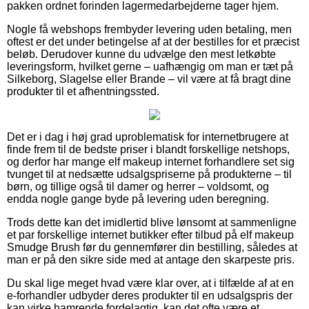
pakken ordnet forinden lagermedarbejderne tager hjem.
Nogle få webshops frembyder levering uden betaling, men
oftest er det under betingelse af at der bestilles for et præcist
beløb. Derudover kunne du udvælge den mest letkøbte
leveringsform, hvilket gerne – uafhængig om man er tæt på
Silkeborg, Slagelse eller Brande – vil være at få bragt dine
produkter til et afhentningssted.
Det er i dag i høj grad uproblematisk for internetbrugere at
finde frem til de bedste priser i blandt forskellige netshops,
og derfor har mange elf makeup internet forhandlere set sig
tvunget til at nedsætte udsalgspriserne på produkterne – til
børn, og tillige også til damer og herrer – voldsomt, og
endda nogle gange byde på levering uden beregning.
Trods dette kan det imidlertid blive lønsomt at sammenligne
et par forskellige internet butikker efter tilbud på elf makeup
Smudge Brush før du gennemfører din bestilling, således at
man er på den sikre side med at antage den skarpeste pris.
Du skal lige meget hvad være klar over, at i tilfælde af at en
e-forhandler udbyder deres produkter til en udsalgspris der
kan virke hamrende fordelagtig, kan det ofte være et