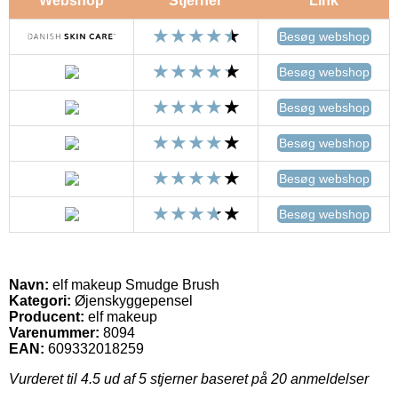
Webshop
Stjerner
Link
Besøg webshop
Besøg webshop
Besøg webshop
Besøg webshop
Besøg webshop
Besøg webshop
Navn:
elf makeup Smudge Brush
Kategori:
Øjenskyggepensel
Producent:
elf makeup
Varenummer:
8094
EAN:
609332018259
Vurderet til
4.5
ud af 5 stjerner baseret på
20
anmeldelser