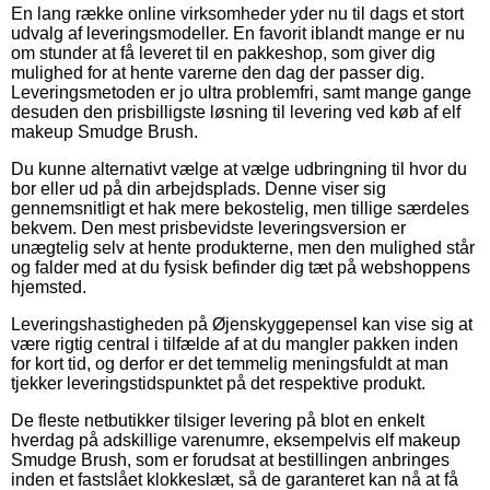
En lang række online virksomheder yder nu til dags et stort
udvalg af leveringsmodeller. En favorit iblandt mange er nu
om stunder at få leveret til en pakkeshop, som giver dig
mulighed for at hente varerne den dag der passer dig.
Leveringsmetoden er jo ultra problemfri, samt mange gange
desuden den prisbilligste løsning til levering ved køb af elf
makeup Smudge Brush.
Du kunne alternativt vælge at vælge udbringning til hvor du
bor eller ud på din arbejdsplads. Denne viser sig
gennemsnitligt et hak mere bekostelig, men tillige særdeles
bekvem. Den mest prisbevidste leveringsversion er
unægtelig selv at hente produkterne, men den mulighed står
og falder med at du fysisk befinder dig tæt på webshoppens
hjemsted.
Leveringshastigheden på Øjenskyggepensel kan vise sig at
være rigtig central i tilfælde af at du mangler pakken inden
for kort tid, og derfor er det temmelig meningsfuldt at man
tjekker leveringstidspunktet på det respektive produkt.
De fleste netbutikker tilsiger levering på blot en enkelt
hverdag på adskillige varenumre, eksempelvis elf makeup
Smudge Brush, som er forudsat at bestillingen anbringes
inden et fastslået klokkeslæt, så de garanteret kan nå at få