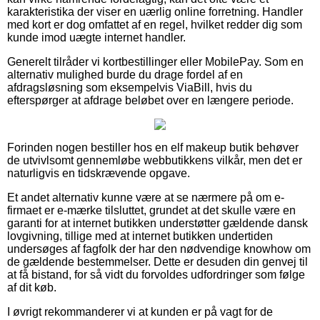
karakteristika der viser en uærlig online forretning. Handler
med kort er dog omfattet af en regel, hvilket redder dig som
kunde imod uægte internet handler.
Generelt tilråder vi kortbestillinger eller MobilePay. Som en
alternativ mulighed burde du drage fordel af en
afdragsløsning som eksempelvis ViaBill, hvis du
efterspørger at afdrage beløbet over en længere periode.
Forinden nogen bestiller hos en elf makeup butik behøver
de utvivlsomt gennemløbe webbutikkens vilkår, men det er
naturligvis en tidskrævende opgave.
Et andet alternativ kunne være at se nærmere på om e-
firmaet er e-mærke tilsluttet, grundet at det skulle være en
garanti for at internet butikken understøtter gældende dansk
lovgivning, tillige med at internet butikken undertiden
undersøges af fagfolk der har den nødvendige knowhow om
de gældende bestemmelser. Dette er desuden din genvej til
at få bistand, for så vidt du forvoldes udfordringer som følge
af dit køb.
I øvrigt rekommanderer vi at kunden er på vagt for de