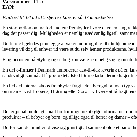
Varenummer:
1415
EAN:
Vurderet til
4.4
ud af 5 stjerner baseret på
47
anmeldelser
En stor portion online forhandlere frembyder i vore dage en lang række 
dag der passer dig. Muligheden er nemlig usædvanlig ligetil, samt m
Du burde ligeledes planlægge at vælge udbringning til din hjemmeadres
levering vil dog til enhver tid være at du selv henter produkterne, hvi
Fragtperioden på Styling og setting kan være temmelig vigtig om du ha
En del e-firmaer i Danmark annoncerer dag-til-dag levering på en lang 
sandsynligt kan nå at få produktet afsted før medarbejderne drager hj
En hel del internet shops frembyder fragt uden beregning, men typisk k
om man er ved Horsens, Hjørring eller Sorø – vil være at få fragtmanden
Det er jo ualmindeligt smart for forbrugerne at søge information om pr
produkter – til babyer og børn, og tillige også til herrer og damer – 
Derfor kan det imidlertid vise sig gunstigt at sammenholde et par onli