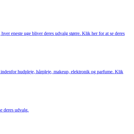
ver eneste uge bliver deres udvalg større. Klik her for at se deres
 indenfor hudpleje, hårpleje, makeup, elektronik og parfume. Klik
se deres udvalg.