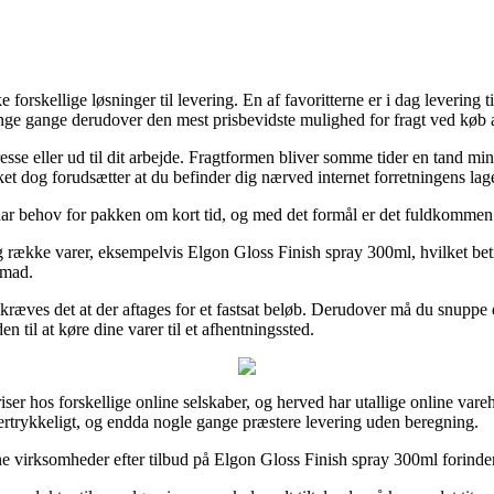
forskellige løsninger til levering. En af favoritterne er i dag levering t
ange gange derudover den mest prisbevidste mulighed for fragt ved køb 
se eller ud til dit arbejde. Fragtformen bliver somme tider en tand min
lket dog forudsætter at du befinder dig nærved internet forretningens lage
r behov for pakken om kort tid, og med det formål er det fuldkommen pa
række varer, eksempelvis Elgon Gloss Finish spray 300ml, hvilket betinge
emad.
ræves det at der aftages for et fastsat beløb. Derudover må du snuppe d
 til at køre dine varer til et afhentningssted.
iser hos forskellige online selskaber, og herved har utallige online vare
eftertrykkeligt, og endda nogle gange præstere levering uden beregning.
ne virksomheder efter tilbud på Elgon Gloss Finish spray 300ml forinden