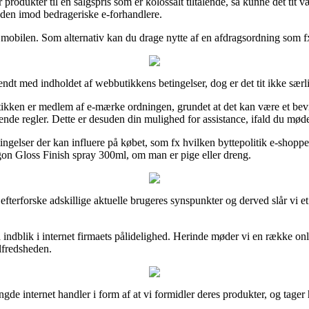
rodukter til en salgspris som er kolossalt tiltalende, så kunne det tit 
nden imod bedrageriske e-forhandlere.
d mobilen. Som alternativ kan du drage nytte af en afdragsordning som fx
endt med indholdet af webbutikkens betingelser, dog er det tit ikke sær
en er medlem af e-mærke ordningen, grundet at det kan være et bevis på 
dende regler. Dette er desuden din mulighed for assistance, ifald du møde
ingelser der kan influere på købet, som fx hvilken byttepolitik e-shoppe
Elgon Gloss Finish spray 300ml, om man er pige eller dreng.
terforske adskillige aktuelle brugeres synspunkter og derved slår vi et
få indblik i internet firmaets pålidelighed. Herinde møder vi en række 
ilfredsheden.
e internet handler i form af at vi formidler deres produkter, og tager 