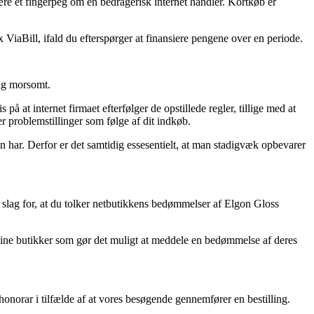
være et fingerpeg om en bedragerisk internet handler. Kortkøb er
 ViaBill, ifald du efterspørger at finansiere pengene over en periode.
lig morsomt.
at internet firmaet efterfølger de opstillede regler, tillige med at
r problemstillinger som følge af dit indkøb.
n har. Derfor er det samtidig essesentielt, at man stadigvæk opbevarer
 slag for, at du tolker netbutikkens bedømmelser af Elgon Gloss
online butikker som gør det muligt at meddele en bedømmelse af deres
honorar i tilfælde af at vores besøgende gennemfører en bestilling.