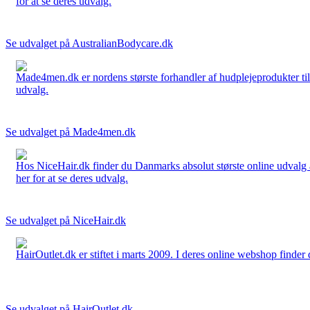
for at se deres udvalg.
Se udvalget på AustralianBodycare.dk
Made4men.dk er nordens største forhandler af hudplejeprodukter til 
udvalg.
Se udvalget på Made4men.dk
Hos NiceHair.dk finder du Danmarks absolut største online udvalg a
her for at se deres udvalg.
Se udvalget på NiceHair.dk
HairOutlet.dk er stiftet i marts 2009. I deres online webshop finder 
Se udvalget på HairOutlet.dk