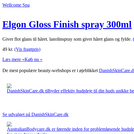
Wellcome Spa
Elgon Gloss Finish spray 300ml
Giver flot glans til håret. lanolinspray som giver håret glans og fylde.
49
kr.
(Vis fragtpris)
Læs mere »
Køb nu »
De mest populære beauty-webshops er i øjeblikket
DanishSkinCare.d
DanishSkinCare.dk tilbyder effektiv hudpleje til din huds unikke be
Se udvalget på DanishSkinCare.dk
AustralianBodycare.dk er førende inden for problemløsende hudplej