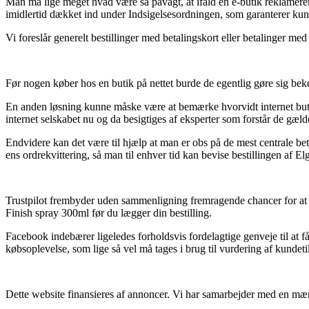
Man må lige meget hvad være så påvagt, at ifald en e-butik reklamerer p
imidlertid dækket ind under Indsigelsesordningen, som garanterer ku
Vi foreslår generelt bestillinger med betalingskort eller betalinger me
Før nogen køber hos en butik på nettet burde de egentlig gøre sig bek
En anden løsning kunne måske være at bemærke hvorvidt internet butikk
internet selskabet nu og da besigtiges af eksperter som forstår de gæl
Endvidere kan det være til hjælp at man er obs på de mest centrale bet
ens ordrekvittering, så man til enhver tid kan bevise bestillingen af 
Trustpilot frembyder uden sammenligning fremragende chancer for at ef
Finish spray 300ml før du lægger din bestilling.
Facebook indebærer ligeledes forholdsvis fordelagtige genveje til at 
købsoplevelse, som lige så vel må tages i brug til vurdering af kundet
Dette website finansieres af annoncer. Vi har samarbejder med en mængd