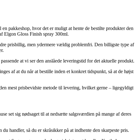
il en pakkeshop, hvor det er muligt at hente de bestilte produkter den
af Elgon Gloss Finish spray 300ml.
dre prisbillig, men ydermere vældig problemfri. Den billigste type af
r.
ssende at vi ser den anslåede leveringstid for det aktuelle produkt.
s af at du når at bestille inden et konkret tidspunkt, så at de højst
en mest prisbevidste metode til levering, hvilket gerne – ligegyldigt
huse set sig nødsaget til at nedsætte salgsværdien på mange af deres
 du handler, så du er skråsikker på at indhente den skarpeste pris.