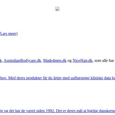
(Læs mere)
k
,
AustralianBodycare.dk
,
Made4men.dk
og
NiceHair.dk
, som alle har 
hov. Med deres produkter får du årtier med uafhængige kliniske data bag
e og det har de været siden 1992. Det er deres mål at hjælpe dansker