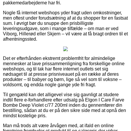
pakkemedarbejderne har fri.
Nogle få internet webshops yder fragt uden omkostninger,
men oftest under forudsætning af at du shopper for en fastsat
sum. I øvrigt bør du snuppe den prisbilligste
leveringsudgave, som i mange tilfælde – om man er ved
Viborg, Hillerød eller Skjern – vil være at få bragt ordren til et
afhentningssted.
Det er efterhånden ekstremt problemfrit for almindelige
mennesker at lave prissammenligning fra forskellige online
webshops, og til tak har flere internet outlets set sig
nødsaget til at presse prisniveauet på en række af deres
produkter – til babyer og børn, lige så vel som til voksne –
voldsomt, og endda nogle gange yde fri fragt.
Til gengæld kan det alligevel vise sig gavnligt at studere
indtil flere e-forhandlere efter udsalg på Elgon I Care Farve
Bombe Deep Violet c/77 200ml inden du gennemfører din
bestilling, sådan at du er på den sikre side med at opnå den
mindst kostelige pris.
Man må trods alt være årvågen med, at ifald en online
forretning frembyder et produkt til en salgspris der virker