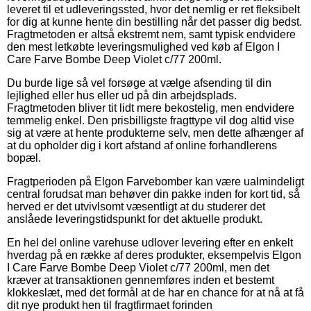
leveret til et udleveringssted, hvor det nemlig er ret fleksibelt
for dig at kunne hente din bestilling når det passer dig bedst.
Fragtmetoden er altså ekstremt nem, samt typisk endvidere
den mest letkøbte leveringsmulighed ved køb af Elgon I
Care Farve Bombe Deep Violet c/77 200ml.
Du burde lige så vel forsøge at vælge afsending til din
lejlighed eller hus eller ud på din arbejdsplads.
Fragtmetoden bliver tit lidt mere bekostelig, men endvidere
temmelig enkel. Den prisbilligste fragttype vil dog altid vise
sig at være at hente produkterne selv, men dette afhænger af
at du opholder dig i kort afstand af online forhandlerens
bopæl.
Fragtperioden på Elgon Farvebomber kan være ualmindeligt
central forudsat man behøver din pakke inden for kort tid, så
herved er det utvivlsomt væsentligt at du studerer det
anslåede leveringstidspunkt for det aktuelle produkt.
En hel del online varehuse udlover levering efter en enkelt
hverdag på en række af deres produkter, eksempelvis Elgon
I Care Farve Bombe Deep Violet c/77 200ml, men det
kræver at transaktionen gennemføres inden et bestemt
klokkeslæt, med det formål at de har en chance for at nå at få
dit nye produkt hen til fragtfirmaet forinden