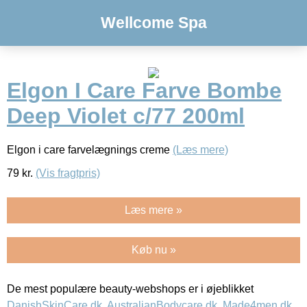
Wellcome Spa
Elgon I Care Farve Bombe
Deep Violet c/77 200ml
Elgon i care farvelægnings creme
(Læs mere)
79
kr.
(Vis fragtpris)
Læs mere »
Køb nu »
De mest populære beauty-webshops er i øjeblikket
DanishSkinCare.dk
,
AustralianBodycare.dk
,
Made4men.dk