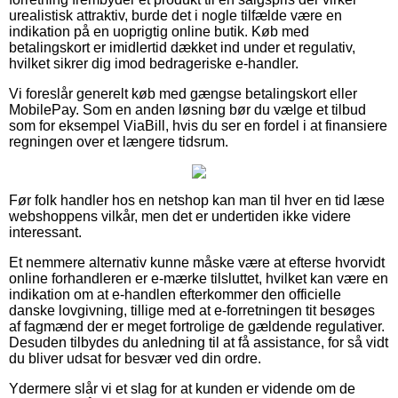
urealistisk attraktiv, burde det i nogle tilfælde være en
indikation på en uoprigtig online butik. Køb med
betalingskort er imidlertid dækket ind under et regulativ,
hvilket sikrer dig imod bedrageriske e-handler.
Vi foreslår generelt køb med gængse betalingskort eller
MobilePay. Som en anden løsning bør du vælge et tilbud
som for eksempel ViaBill, hvis du ser en fordel i at finansiere
regningen over et længere tidsrum.
Før folk handler hos en netshop kan man til hver en tid læse
webshoppens vilkår, men det er undertiden ikke videre
interessant.
Et nemmere alternativ kunne måske være at efterse hvorvidt
online forhandleren er e-mærke tilsluttet, hvilket kan være en
indikation om at e-handlen efterkommer den officielle
danske lovgivning, tillige med at e-forretningen tit besøges
af fagmænd der er meget fortrolige de gældende regulativer.
Desuden tilbydes du anledning til at få assistance, for så vidt
du bliver udsat for besvær ved din ordre.
Ydermere slår vi et slag for at kunden er vidende om de