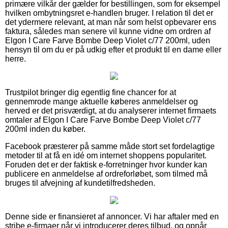
primære vilkår der gælder for bestillingen, som for eksempel
hvilken ombytningsret e-handlen bruger. I relation til det er
det ydermere relevant, at man når som helst opbevarer ens
faktura, således man senere vil kunne vidne om ordren af
Elgon I Care Farve Bombe Deep Violet c/77 200ml, uden
hensyn til om du er på udkig efter et produkt til en dame eller
herre.
Trustpilot bringer dig egentlig fine chancer for at
gennemrode mange aktuelle køberes anmeldelser og
herved er det prisværdigt, at du analyserer internet firmaets
omtaler af Elgon I Care Farve Bombe Deep Violet c/77
200ml inden du køber.
Facebook præsterer på samme måde stort set fordelagtige
metoder til at få en idé om internet shoppens popularitet.
Foruden det er der faktisk e-forretninger hvor kunder kan
publicere en anmeldelse af ordreforløbet, som tilmed må
bruges til afvejning af kundetilfredsheden.
Denne side er finansieret af annoncer. Vi har aftaler med en
stribe e-firmaer når vi introducerer deres tilbud, og opnår