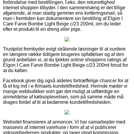
forbindelse med bestillingen, f.eks. den returrettighed
internet shoppen tilbyder. I den sammenhæng er det tillige
afgørende, at man stadig gemmer ens kvitteringsmail, så
man i fremtiden kan dokumentere sin bestilling af Elgon I
Care Farve Bombe Light Beige c/23 200ml, om du leder
efter et produkt til en dreng eller pige.
Trustpilot frembyder evigt strålende løsninger til at vurdere
en længere række tidligere brugeres opfattelser og af den
grund anbefaler vi, at du tjekker online shoppens ratings af
Elgon I Care Farve Bombe Light Beige c/23 200ml forud for
at du køber.
Facebook giver dig også aldeles fortræffelige chancer for at
få et kig ind i e-firmaets kundetilfredshed. Herinde møder vi
mange webbutikker som gør det muligt at udfærdige en
anmeldelse af købsoplevelsen, som på samme måde må
drages fordel af til at bedømme kundetilfredsheden.
Websitet finansieres af annoncer. Vi har samarbejder med
massevis af internet varehuse i form af at vi publicerer
virksomhedernes produkter, og tager imod kommission