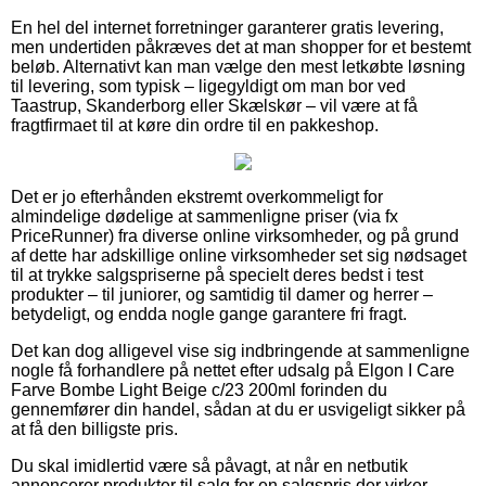
En hel del internet forretninger garanterer gratis levering,
men undertiden påkræves det at man shopper for et bestemt
beløb. Alternativt kan man vælge den mest letkøbte løsning
til levering, som typisk – ligegyldigt om man bor ved
Taastrup, Skanderborg eller Skælskør – vil være at få
fragtfirmaet til at køre din ordre til en pakkeshop.
Det er jo efterhånden ekstremt overkommeligt for
almindelige dødelige at sammenligne priser (via fx
PriceRunner) fra diverse online virksomheder, og på grund
af dette har adskillige online virksomheder set sig nødsaget
til at trykke salgspriserne på specielt deres bedst i test
produkter – til juniorer, og samtidig til damer og herrer –
betydeligt, og endda nogle gange garantere fri fragt.
Det kan dog alligevel vise sig indbringende at sammenligne
nogle få forhandlere på nettet efter udsalg på Elgon I Care
Farve Bombe Light Beige c/23 200ml forinden du
gennemfører din handel, sådan at du er usvigeligt sikker på
at få den billigste pris.
Du skal imidlertid være så påvagt, at når en netbutik
annoncerer produkter til salg for en salgspris der virker