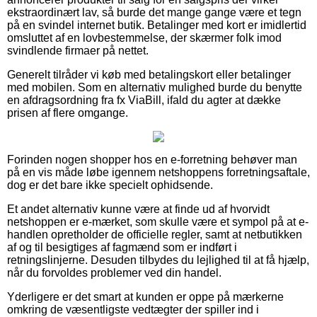
ekstraordinært lav, så burde det mange gange være et tegn
på en svindel internet butik. Betalinger med kort er imidlertid
omsluttet af en lovbestemmelse, der skærmer folk imod
svindlende firmaer på nettet.
Generelt tilråder vi køb med betalingskort eller betalinger
med mobilen. Som en alternativ mulighed burde du benytte
en afdragsordning fra fx ViaBill, ifald du agter at dække
prisen af flere omgange.
Forinden nogen shopper hos en e-forretning behøver man
på en vis måde løbe igennem netshoppens forretningsaftale,
dog er det bare ikke specielt ophidsende.
Et andet alternativ kunne være at finde ud af hvorvidt
netshoppen er e-mærket, som skulle være et sympol på at e-
handlen opretholder de officielle regler, samt at netbutikken
af og til besigtiges af fagmænd som er indført i
retningslinjerne. Desuden tilbydes du lejlighed til at få hjælp,
når du forvoldes problemer ved din handel.
Yderligere er det smart at kunden er oppe på mærkerne
omkring de væsentligste vedtægter der spiller ind i