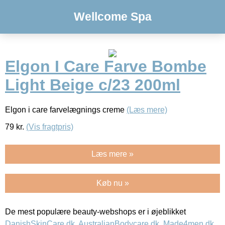
Wellcome Spa
Elgon I Care Farve Bombe
Light Beige c/23 200ml
Elgon i care farvelægnings creme
(Læs mere)
79
kr.
(Vis fragtpris)
Læs mere »
Køb nu »
De mest populære beauty-webshops er i øjeblikket
DanishSkinCare.dk
,
AustralianBodycare.dk
,
Made4men.dk