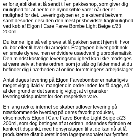
er for øjeblikket at få sendt til en pakkeshop, som giver dig
mulighed for at hente de nyindkøbte varer når der er
mulighed for det. Leveringstypen er jo ekstremt bekvem,
samt desuden desuden den mest prisbevidste fragtmulighed
ved køb af Elgon I Care Farve Bombe Light Beige c/23
200ml.
Du kunne lige så vel prøve at få pakken sendt hjem til hvor
du bor eller til hvor du arbejder. Fragttypen bliver godt nok
en smule dyrere, men endvidere usædvanlig uproblematisk.
Den mindst kostelige leveringsmulighed kan ikke modsiges
at være selv at hente ordren, som jo står og falder med at du
befinder dig i nærheden af online forretningens arbejdslager.
Antal dages levering på Elgon Farvebomber er naturligvis
meget vigtig ifald vi mangler din ordre inden for få dage, så
af den grund er det sandelig vigtigt at vi gransker
leveringstidspunktet for den respektive vare.
En lang række internet selskaber udlover levering på
næstkommende hverdag på deres favorit produkter,
eksempelvis Elgon I Care Farve Bombe Light Beige c/23
200ml, som dog betinges af at ordren indsendes forinden et
konkret tidspunkt, med hensynstagen til at de kan nå at få
produkterne distribueret inden lagerpersonalet har fyraften.