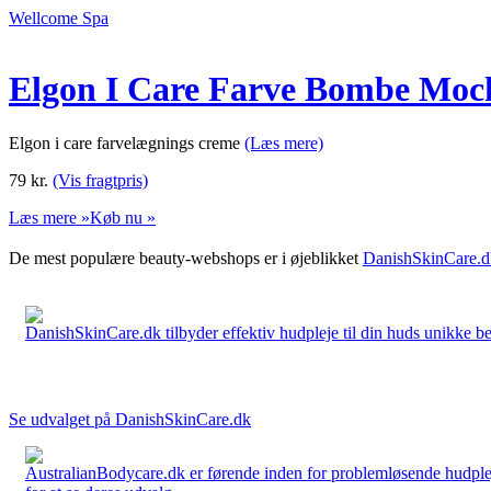
Wellcome Spa
Elgon I Care Farve Bombe Moc
Elgon i care farvelægnings creme
(Læs mere)
79
kr.
(Vis fragtpris)
Læs mere »
Køb nu »
De mest populære beauty-webshops er i øjeblikket
DanishSkinCare.d
DanishSkinCare.dk tilbyder effektiv hudpleje til din huds unikke be
Se udvalget på DanishSkinCare.dk
AustralianBodycare.dk er førende inden for problemløsende hudplej