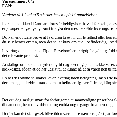
Varenummer:
642
EAN:
Vurderet til
4.2
ud af 5 stjerner baseret på
14
anmeldelser
Flere netbutikker i Danmark foreslår heldigvis et hav af forskellige le
er jo super let gængelig, samt tit også den mest letkøbte leverings
Du kan endvidere prøve at få ordren bragt til din lejlighed eller hus el
du selv henter ordren, men det stiller krav om at du befinder dig i nær
Leveringstidspunktet på Elgon Farvebomber er rigtig betydningsfuld o
det relevante produkt.
Adskillige online outlets yder dag-til-dag levering på en række varer,
klokkeslæt, sådan at de har udsigt til at kunne nå at få varen hen til 
En hel del online selskaber lover levering uden beregning, men i de fl
der i mange tilfælde – uanset om du befinder sig nær Odense, Ringsted 
Det er i dag særligt smart for forbrugerne at sammenligne priser hos f
til damer og herrer – voldsomt, og endda nogle gange love levering u
Derfor kan det stadigvæk blive tiden værd at se nærmere på et par for