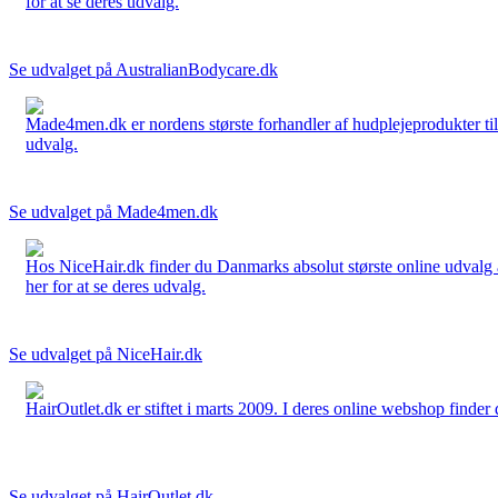
for at se deres udvalg.
Se udvalget på AustralianBodycare.dk
Made4men.dk er nordens største forhandler af hudplejeprodukter til 
udvalg.
Se udvalget på Made4men.dk
Hos NiceHair.dk finder du Danmarks absolut største online udvalg a
her for at se deres udvalg.
Se udvalget på NiceHair.dk
HairOutlet.dk er stiftet i marts 2009. I deres online webshop finder 
Se udvalget på HairOutlet.dk