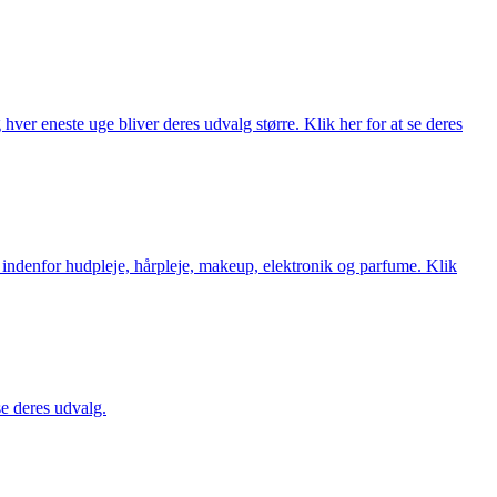
ver eneste uge bliver deres udvalg større. Klik her for at se deres
 indenfor hudpleje, hårpleje, makeup, elektronik og parfume. Klik
se deres udvalg.