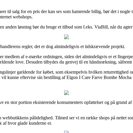
rer til salg for en pris der kan ses som hamrende billig, bør det i nogle
internet webshops.
 en anden løsning bør du bruge et tilbud som f.eks. ViaBill, når du agte
orhandlerens regler, det er dog almindeligvis et tidskrævende projekt.
edlem af e-mærke ordningen, siden det almindeligvis er et fingerpeg o
ældende love. Desuden tilbydes du genvej til en håndsrækning, såfremt 
gslinjer gældende for købet, som eksempelvis hvilken returrettighed onli
id vil kunne eftervise sin bestilling af Elgon I Care Farve Bombe Mocha 
 en stor portion eksisterende konsumenters opfattelser og på grund af de
om webbutikkens pålidelighed. Tilmed ser vi en række shops på nettet s
yk af hvor glade kunderne er.