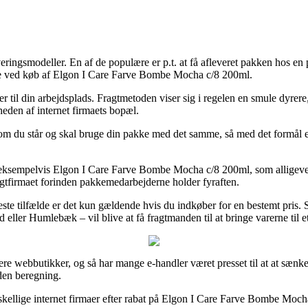
veringsmodeller. En af de populære er p.t. at få afleveret pakken hos en
måde ved køb af Elgon I Care Farve Bombe Mocha c/8 200ml.
ler til din arbejdsplads. Fragtmetoden viser sig i regelen en smule dyrere
heden af internet firmaets bopæl.
m du står og skal bruge din pakke med det samme, så med det formål er
 eksempelvis Elgon I Care Farve Bombe Mocha c/8 200ml, som alligevel er
fragtfirmaet forinden pakkemedarbejderne holder fyraften.
este tilfælde er det kun gældende hvis du indkøber for en bestemt pris. 
eller Humlebæk – vil blive at få fragtmanden til at bringe varerne til e
lere webbutikker, og så har mange e-handler været presset til at at sæn
den beregning.
skellige internet firmaer efter rabat på Elgon I Care Farve Bombe Moch