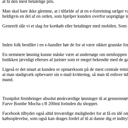
at få den mest betalelige pris.
Man skal bare ikke glemme, at i tilfælde af at en e-forretning sælger va
heldigvis en del af en orden, som hjælper kunden overfor uoprigtige 
Generelt slår vi et slag for kortkøb eller betalinger med mobilen. Som
Inden folk bestiller i en e-handler bør de for at være sikker granske f
En nemmere løsning kunne måske være at undersøge om netshoppen er m
butikken jævnligt efterses af jurister som er meget bekendte med de g
Ligeså er det smart at kunden er opmærksom på de mest centrale retnin
at man stadigvæk opbevarer sin e-mail kvittering, så man til enhver t
mand.
Trustpilot frembringer absolut ønskværdige løsninger til at gennemstøve
Farve Bombe Mocha c/8 200ml forinden du shopper.
Facebook tilbyder også altid troværdige muligheder for at få en idé 
købsoplevelse, som også kan drages fordel af til at danne dig et indtr