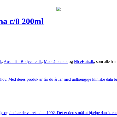
ha c/8 200ml
k
,
AustralianBodycare.dk
,
Made4men.dk
og
NiceHair.dk
, som alle har 
hov. Med deres produkter får du årtier med uafhængige kliniske data bag
e og det har de været siden 1992. Det er deres mål at hjælpe dansker