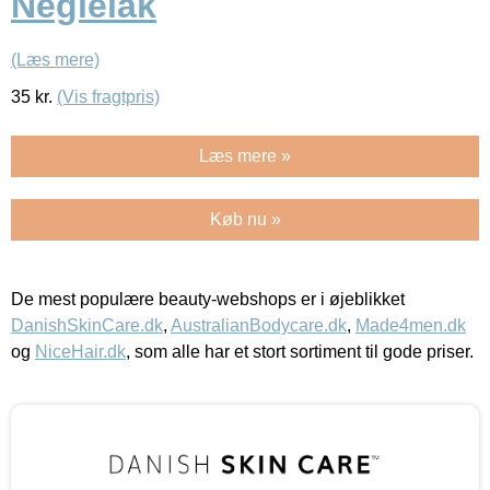
Neglelak
(Læs mere)
35
kr.
(Vis fragtpris)
Læs mere »
Køb nu »
De mest populære beauty-webshops er i øjeblikket
DanishSkinCare.dk
,
AustralianBodycare.dk
,
Made4men.dk
og
NiceHair.dk
, som alle har et stort sortiment til gode priser.