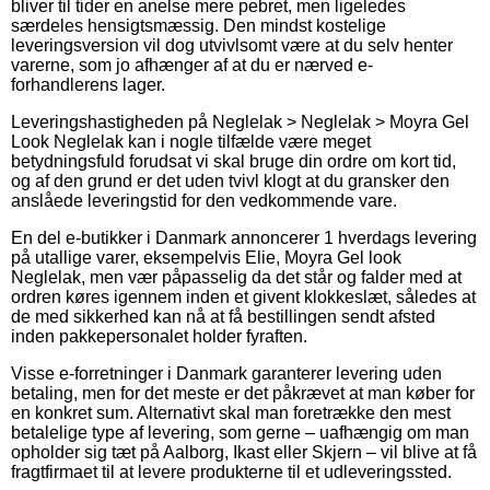
bliver til tider en anelse mere pebret, men ligeledes
særdeles hensigtsmæssig. Den mindst kostelige
leveringsversion vil dog utvivlsomt være at du selv henter
varerne, som jo afhænger af at du er nærved e-
forhandlerens lager.
Leveringshastigheden på Neglelak > Neglelak > Moyra Gel
Look Neglelak kan i nogle tilfælde være meget
betydningsfuld forudsat vi skal bruge din ordre om kort tid,
og af den grund er det uden tvivl klogt at du gransker den
anslåede leveringstid for den vedkommende vare.
En del e-butikker i Danmark annoncerer 1 hverdags levering
på utallige varer, eksempelvis Elie, Moyra Gel look
Neglelak, men vær påpasselig da det står og falder med at
ordren køres igennem inden et givent klokkeslæt, således at
de med sikkerhed kan nå at få bestillingen sendt afsted
inden pakkepersonalet holder fyraften.
Visse e-forretninger i Danmark garanterer levering uden
betaling, men for det meste er det påkrævet at man køber for
en konkret sum. Alternativt skal man foretrække den mest
betalelige type af levering, som gerne – uafhængig om man
opholder sig tæt på Aalborg, Ikast eller Skjern – vil blive at få
fragtfirmaet til at levere produkterne til et udleveringssted.