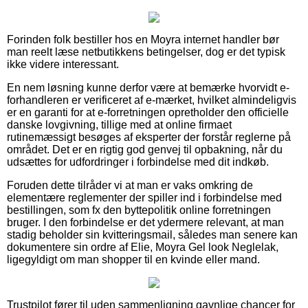
Forinden folk bestiller hos en Moyra internet handler bør
man reelt læse netbutikkens betingelser, dog er det typisk
ikke videre interessant.
En nem løsning kunne derfor være at bemærke hvorvidt e-
forhandleren er verificeret af e-mærket, hvilket almindeligvis
er en garanti for at e-forretningen opretholder den officielle
danske lovgivning, tillige med at online firmaet
rutinemæssigt besøges af eksperter der forstår reglerne på
området. Det er en rigtig god genvej til opbakning, når du
udsættes for udfordringer i forbindelse med dit indkøb.
Foruden dette tilråder vi at man er vaks omkring de
elementære reglementer der spiller ind i forbindelse med
bestillingen, som fx den byttepolitik online forretningen
bruger. I den forbindelse er det ydermere relevant, at man
stadig beholder sin kvitteringsmail, således man senere kan
dokumentere sin ordre af Elie, Moyra Gel look Neglelak,
ligegyldigt om man shopper til en kvinde eller mand.
Trustpilot fører til uden sammenligning gavnlige chancer for