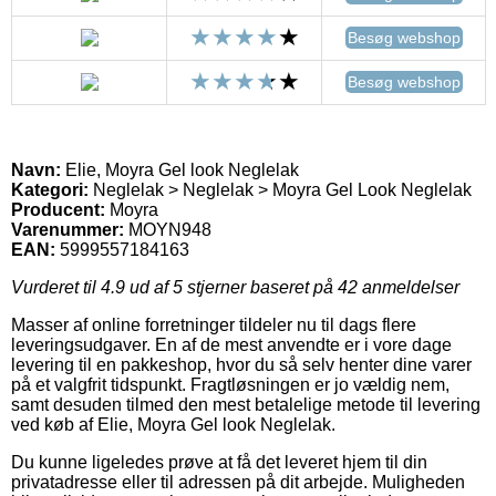
Besøg webshop
Besøg webshop
Navn:
Elie, Moyra Gel look Neglelak
Kategori:
Neglelak > Neglelak > Moyra Gel Look Neglelak
Producent:
Moyra
Varenummer:
MOYN948
EAN:
5999557184163
Vurderet til
4.9
ud af 5 stjerner baseret på
42
anmeldelser
Masser af online forretninger tildeler nu til dags flere
leveringsudgaver. En af de mest anvendte er i vore dage
levering til en pakkeshop, hvor du så selv henter dine varer
på et valgfrit tidspunkt. Fragtløsningen er jo vældig nem,
samt desuden tilmed den mest betalelige metode til levering
ved køb af Elie, Moyra Gel look Neglelak.
Du kunne ligeledes prøve at få det leveret hjem til din
privatadresse eller til adressen på dit arbejde. Muligheden