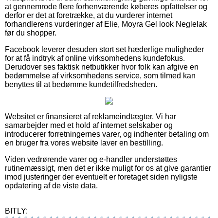
at gennemrode flere forhenværende køberes opfattelser og
derfor er det at foretrække, at du vurderer internet
forhandlerens vurderinger af Elie, Moyra Gel look Neglelak
før du shopper.
Facebook leverer desuden stort set hæderlige muligheder
for at få indtryk af online virksomhedens kundefokus.
Derudover ses faktisk netbutikker hvor folk kan afgive en
bedømmelse af virksomhedens service, som tilmed kan
benyttes til at bedømme kundetilfredsheden.
Websitet er finansieret af reklameindtægter. Vi har
samarbejder med et hold af internet selskaber og
introducerer forretningernes varer, og indhenter betaling om
en bruger fra vores website laver en bestilling.
Viden vedrørende varer og e-handler understøttes
rutinemæssigt, men det er ikke muligt for os at give garantier
imod justeringer der eventuelt er foretaget siden nyligste
opdatering af de viste data.
BITLY: