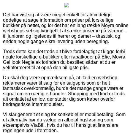
Det har vist sig at være meget enkelt for almindelige
dødelige at søge information om priser på forskellige
butikker på nettet, og for det har en lang række Moyra online
webshops set sig tvunget til at sænke priserne på varerne –
til juniorer, og ligeledes til herrer og damer – drastisk, og
endda nogle gange sikre levering uden beregning.
Trods dette kan det trods alt blive fordelagtigt at kigge forbi
nogle forskellige e-butikker efter rabatkoder på Elie, Moyra
Gel look Neglelak forinden du bestiller, sådan at du er
velinformeret til at opnå den billigste pris.
Du skal dog være opmærksom på, at ifald en webshop
reklamerer varer til salg for en salgspris som er helt
fantastisk overkommelig, burde det mange gange være et
signal om en uærlig e-handler. Shopping med kort er trods
alt omfattet af en lov, der støtter dig som køber overfor
bedrageriske internet outlets.
Vi slår generelt et slag for kortkøb eller mobilbetaling. Som
et alternativ bør du vælge en afbetalingsløsning som
eksempelvis ViaBill, hvis du har til hensigt at finansiere
regningen ude i fremtiden.