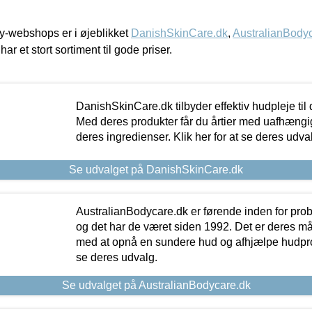
-webshops er i øjeblikket
DanishSkinCare.dk
,
AustralianBody
har et stort sortiment til gode priser.
DanishSkinCare.dk tilbyder effektiv hudpleje til
Med deres produkter får du årtier med uafhængi
deres ingredienser. Klik her for at se deres udva
Se udvalget på DanishSkinCare.dk
AustralianBodycare.dk er førende inden for pr
og det har de været siden 1992. Det er deres m
med at opnå en sundere hud og afhjælpe hudprob
se deres udvalg.
Se udvalget på AustralianBodycare.dk