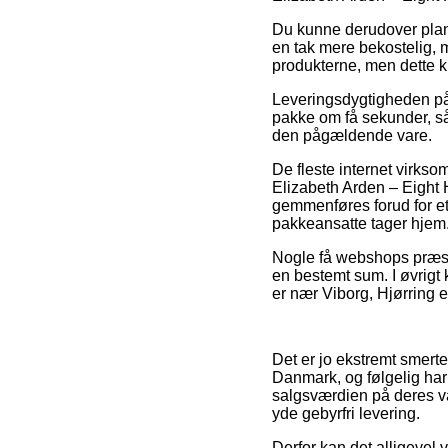
Du kunne derudover planlæ
en tak mere bekostelig, 
produkterne, men dette k
Leveringsdygtigheden på 
pakke om få sekunder, så 
den pågældende vare.
De fleste internet virks
Elizabeth Arden – Eight
gemmenføres forud for et 
pakkeansatte tager hjem
Nogle få webshops præster
en bestemt sum. I øvrig
er nær Viborg, Hjørring ell
Det er jo ekstremt smertef
Danmark, og følgelig har
salgsværdien på deres va
yde gebyrfri levering.
Derfor kan det alligevel 