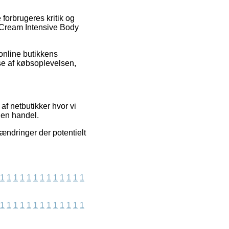
forbrugeres kritik og
r Cream Intensive Body
 online butikkens
e af købsoplevelsen,
f netbutikker hvor vi
 en handel.
ændringer der potentielt
1
1
1
1
1
1
1
1
1
1
1
1
1
1
1
1
1
1
1
1
1
1
1
1
1
1