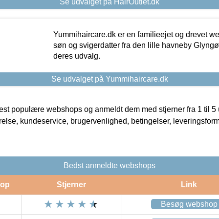
Se udvalget på HairOutlet.dk
Yummihaircare.dk er en familieejet og drevet we
søn og svigerdatter fra den lille havneby Glyngøre
deres udvalg.
Se udvalget på Yummihaircare.dk
t populære webshops og anmeldt dem med stjerner fra 1 til 5 ud
rrelse, kundeservice, brugervenlighed, betingelser, leveringsfor
Bedst anmeldte webshops
op
Stjerner
Link
Besøg webshop