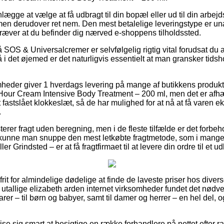
gge at vælge at få udbragt til din bopæl eller ud til din arbejds
men derudover ret nem. Den mest betalelige leveringstype er un
ræver at du befinder dig nærved e-shoppens tilholdssted.
SOS & Universalcremer er selvfølgelig rigtig vital forudsat du 
i det øjemed er det naturligvis essentielt at man gransker tidsho
omheder giver 1 hverdags levering på mange af butikkens produk
 Hour Cream Intensive Body Treatment – 200 ml, men det er afh
fastslået klokkeslæt, så de har mulighed for at nå at få varen e
.
er fragt uden beregning, men i de fleste tilfælde er det forbeho
t kunne man snuppe den mest letkøbte fragtmetode, som i mange
er Grindsted – er at få fragtfirmaet til at levere din ordre til et u
rit for almindelige dødelige at finde de laveste priser hos divers
 utallige elizabeth arden internet virksomheder fundet det nødv
rer – til børn og babyer, samt til damer og herrer – en hel del,
vise sig smart at besigtige en række forhandlere på nettet efter 