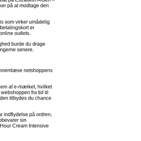
kker på at modtage den
ris som virker umådelig
betalingskort er
nline outlets.
lighed burde du drage
ningerne senere.
 gennemlæse netshoppens
em af e-mærket, hvilket
 webshoppen fra tid til
den tilbydes du chance
r indflydelse på ordren,
 opbevarer sin
t Hour Cream Intensive