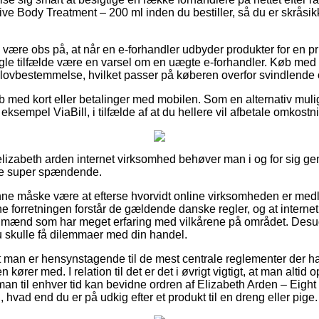
ve Body Treatment – 200 ml inden du bestiller, så du er skråsi
være obs på, at når en e-forhandler udbyder produkter for en p
ogle tilfælde være en varsel om en uægte e-forhandler. Køb med 
n lovbestemmelse, hvilket passer på køberen overfor svindlende o
køb med kort eller betalinger med mobilen. Som en alternativ mu
r eksempel ViaBill, i tilfælde af at du hellere vil afbetale omkost
 elizabeth arden internet virksomhed behøver man i og for sig
ikke super spændende.
e måske være at efterse hvorvidt online virksomheden er medl
ine forretningen forstår de gældende danske regler, og at internet
mænd som har meget erfaring med vilkårene på området. Desu
u skulle få dilemmaer med din handel.
at man er hensynstagende til de mest centrale reglementer der ha
n kører med. I relation til det er det i øvrigt vigtigt, at man altid
 man til enhver tid kan bevidne ordren af Elizabeth Arden – Eigh
hvad end du er på udkig efter et produkt til en dreng eller pige.