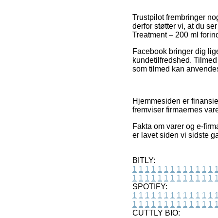
Trustpilot frembringer n
derfor støtter vi, at du 
Treatment – 200 ml forin
Facebook bringer dig lige
kundetilfredshed. Tilme
som tilmed kan anvendes
Hjemmesiden er finansier
fremviser firmaernes var
Fakta om varer og e-firma
er lavet siden vi sidste 
BITLY:
1
1
1
1
1
1
1
1
1
1
1
1
1
1
1
1
1
1
1
1
1
1
1
1
1
1
SPOTIFY:
1
1
1
1
1
1
1
1
1
1
1
1
1
1
1
1
1
1
1
1
1
1
1
1
1
1
CUTTLY BIO: