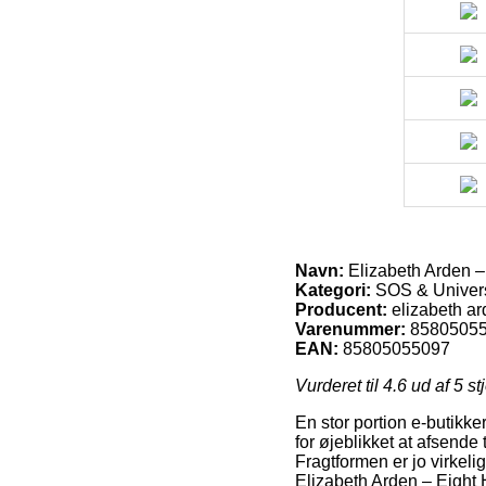
Navn:
Elizabeth Arden –
Kategori:
SOS & Univer
Producent:
elizabeth a
Varenummer:
8580505
EAN:
85805055097
Vurderet til
4.6
ud af 5 st
En stor portion e-butikke
for øjeblikket at afsende
Fragtformen er jo virkel
Elizabeth Arden – Eight