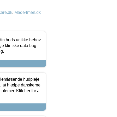
care.dk
,
Made4men.dk
 din huds unikke behov.
ge kliniske data bag
lg.
oblemløsende hudpleje
ål at hjælpe danskerne
lemer. Klik her for at