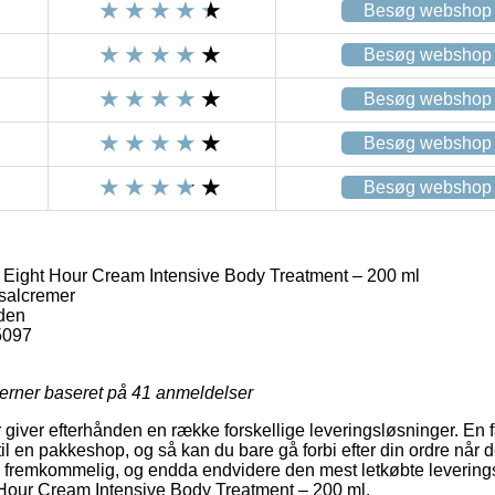
Besøg webshop
Besøg webshop
Besøg webshop
Besøg webshop
Besøg webshop
 Eight Hour Cream Intensive Body Treatment – 200 ml
salcremer
rden
5097
jerner baseret på
41
anmeldelser
r giver efterhånden en række forskellige leveringsløsninger. En 
 til en pakkeshop, og så kan du bare gå forbi efter din ordre når d
ig fremkommelig, og endda endvidere den mest letkøbte levering
 Hour Cream Intensive Body Treatment – 200 ml.