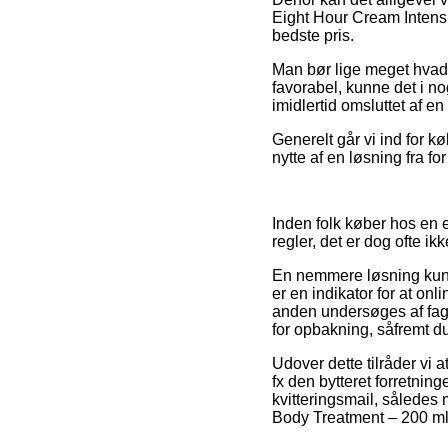
Eight Hour Cream Intensi
bedste pris.
Man bør lige meget hvad 
favorabel, kunne det i n
imidlertid omsluttet af e
Generelt går vi ind for 
nytte af en løsning fra fo
Inden folk køber hos en
regler, det er dog ofte 
En nemmere løsning kunn
er en indikator for at onl
anden undersøges af fag
for opbakning, såfremt d
Udover dette tilråder vi 
fx den bytteret forretninge
kvitteringsmail, således
Body Treatment – 200 ml, 