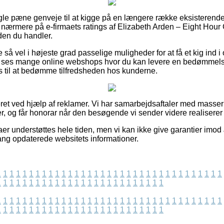
ogle pæne genveje til at kigge på en længere række eksisterende 
ser nærmere på e-firmaets ratings af Elizabeth Arden – Eight Hou
den du handler.
 så vel i højeste grad passelige muligheder for at få et kig ind i
d ses mange online webshops hvor du kan levere en bedømmels
 til at bedømme tilfredsheden hos kunderne.
et ved hjælp af reklamer. Vi har samarbejdsaftaler med masser a
er, og får honorar når den besøgende vi sender videre realiserer
er understøttes hele tiden, men vi kan ikke give garantier imod 
gang opdaterede websitets informationer.
1
1
1
1
1
1
1
1
1
1
1
1
1
1
1
1
1
1
1
1
1
1
1
1
1
1
1
1
1
1
1
1
1
1
1
1
1
1
1
1
1
1
1
1
1
1
1
1
1
1
1
1
1
1
1
1
1
1
1
1
1
1
1
1
1
1
1
1
1
1
1
1
1
1
1
1
1
1
1
1
1
1
1
1
1
1
1
1
1
1
1
1
1
1
1
1
1
1
1
1
1
1
1
1
1
1
1
1
1
1
1
1
1
1
1
1
1
1
1
1
1
1