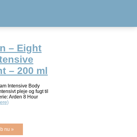
n – Eight
tensive
t – 200 ml
eam Intensive Body
nsivt pleje og fugt til
erie: Arden 8 Hour
ere)
b nu »