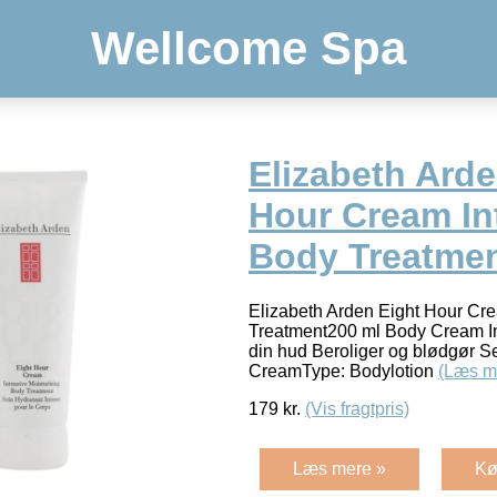
Wellcome Spa
Elizabeth Arde
Hour Cream In
Body Treatmen
Elizabeth Arden Eight Hour Cr
Treatment200 ml Body Cream Inte
din hud Beroliger og blødgør S
CreamType: Bodylotion
(Læs m
179
kr.
(Vis fragtpris)
Læs mere »
Kø