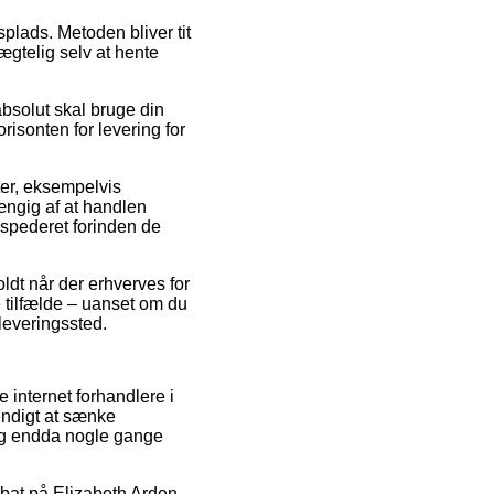
plads. Metoden bliver tit
ægtelig selv at hente
absolut skal bruge din
risonten for levering for
ter, eksempelvis
ængig af at handlen
kspederet forinden de
ldt når der erhverves for
 tilfælde – uanset om du
dleveringssted.
e internet forhandlere i
endigt at sænke
 og endda nogle gange
rabat på Elizabeth Arden –