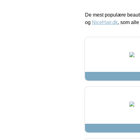
De mest populære beauty
og
NiceHair.dk
, som alle 