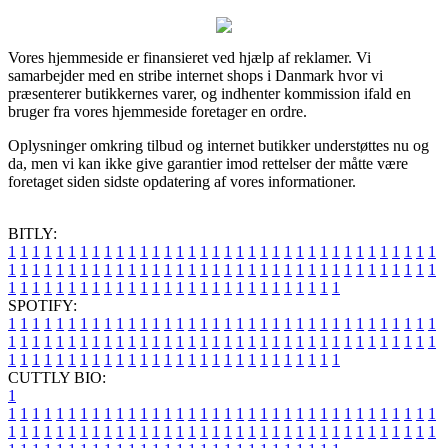
Vores hjemmeside er finansieret ved hjælp af reklamer. Vi
samarbejder med en stribe internet shops i Danmark hvor vi
præsenterer butikkernes varer, og indhenter kommission ifald en
bruger fra vores hjemmeside foretager en ordre.
Oplysninger omkring tilbud og internet butikker understøttes nu og
da, men vi kan ikke give garantier imod rettelser der måtte være
foretaget siden sidste opdatering af vores informationer.
BITLY:
1
1
1
1
1
1
1
1
1
1
1
1
1
1
1
1
1
1
1
1
1
1
1
1
1
1
1
1
1
1
1
1
1
1
1
1
1
1
1
1
1
1
1
1
1
1
1
1
1
1
1
1
1
1
1
1
1
1
1
1
1
1
1
1
1
1
1
1
1
1
1
1
1
1
1
1
1
1
1
1
1
1
1
1
1
1
1
1
1
1
1
1
1
1
1
1
1
1
1
1
SPOTIFY:
1
1
1
1
1
1
1
1
1
1
1
1
1
1
1
1
1
1
1
1
1
1
1
1
1
1
1
1
1
1
1
1
1
1
1
1
1
1
1
1
1
1
1
1
1
1
1
1
1
1
1
1
1
1
1
1
1
1
1
1
1
1
1
1
1
1
1
1
1
1
1
1
1
1
1
1
1
1
1
1
1
1
1
1
1
1
1
1
1
1
1
1
1
1
1
1
1
1
1
1
CUTTLY BIO:
1
1
1
1
1
1
1
1
1
1
1
1
1
1
1
1
1
1
1
1
1
1
1
1
1
1
1
1
1
1
1
1
1
1
1
1
1
1
1
1
1
1
1
1
1
1
1
1
1
1
1
1
1
1
1
1
1
1
1
1
1
1
1
1
1
1
1
1
1
1
1
1
1