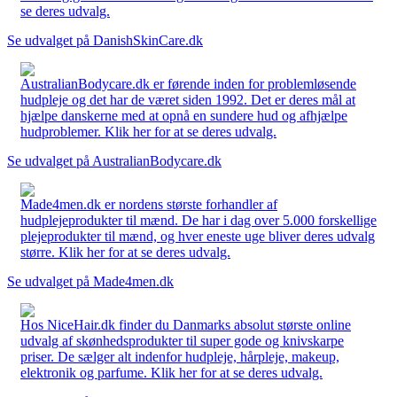
se deres udvalg.
Se udvalget på DanishSkinCare.dk
AustralianBodycare.dk er førende inden for problemløsende
hudpleje og det har de været siden 1992. Det er deres mål at
hjælpe danskerne med at opnå en sundere hud og afhjælpe
hudproblemer. Klik her for at se deres udvalg.
Se udvalget på AustralianBodycare.dk
Made4men.dk er nordens største forhandler af
hudplejeprodukter til mænd. De har i dag over 5.000 forskellige
plejeprodukter til mænd, og hver eneste uge bliver deres udvalg
større. Klik her for at se deres udvalg.
Se udvalget på Made4men.dk
Hos NiceHair.dk finder du Danmarks absolut største online
udvalg af skønhedsprodukter til super gode og knivskarpe
priser. De sælger alt indenfor hudpleje, hårpleje, makeup,
elektronik og parfume. Klik her for at se deres udvalg.