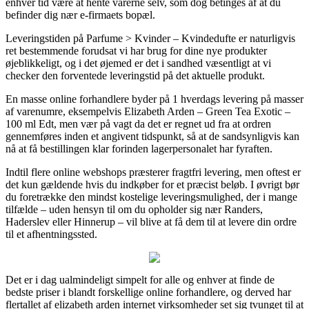
enhver tid være at hente varerne selv, som dog betinges af at du
befinder dig nær e-firmaets bopæl.
Leveringstiden på Parfume > Kvinder – Kvindedufte er naturligvis
ret bestemmende forudsat vi har brug for dine nye produkter
øjeblikkeligt, og i det øjemed er det i sandhed væsentligt at vi
checker den forventede leveringstid på det aktuelle produkt.
En masse online forhandlere byder på 1 hverdags levering på masser
af varenumre, eksempelvis Elizabeth Arden – Green Tea Exotic –
100 ml Edt, men vær på vagt da det er regnet ud fra at ordren
gennemføres inden et angivent tidspunkt, så at de sandsynligvis kan
nå at få bestillingen klar forinden lagerpersonalet har fyraften.
Indtil flere online webshops præsterer fragtfri levering, men oftest er
det kun gældende hvis du indkøber for et præcist beløb. I øvrigt bør
du foretrække den mindst kostelige leveringsmulighed, der i mange
tilfælde – uden hensyn til om du opholder sig nær Randers,
Haderslev eller Hinnerup – vil blive at få dem til at levere din ordre
til et afhentningssted.
Det er i dag ualmindeligt simpelt for alle og enhver at finde de
bedste priser i blandt forskellige online forhandlere, og derved har
flertallet af elizabeth arden internet virksomheder set sig tvunget til at