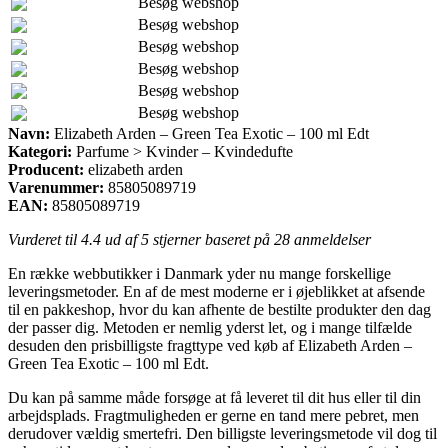
Besøg webshop
Besøg webshop
Besøg webshop
Besøg webshop
Besøg webshop
Besøg webshop
Navn:
Elizabeth Arden – Green Tea Exotic – 100 ml Edt
Kategori:
Parfume > Kvinder – Kvindedufte
Producent:
elizabeth arden
Varenummer:
85805089719
EAN:
85805089719
Vurderet til
4.4
ud af 5 stjerner baseret på
28
anmeldelser
En række webbutikker i Danmark yder nu mange forskellige
leveringsmetoder. En af de mest moderne er i øjeblikket at afsende
til en pakkeshop, hvor du kan afhente de bestilte produkter den dag
der passer dig. Metoden er nemlig yderst let, og i mange tilfælde
desuden den prisbilligste fragttype ved køb af Elizabeth Arden –
Green Tea Exotic – 100 ml Edt.
Du kan på samme måde forsøge at få leveret til dit hus eller til din
arbejdsplads. Fragtmuligheden er gerne en tand mere pebret, men
derudover vældig smertefri. Den billigste leveringsmetode vil dog til