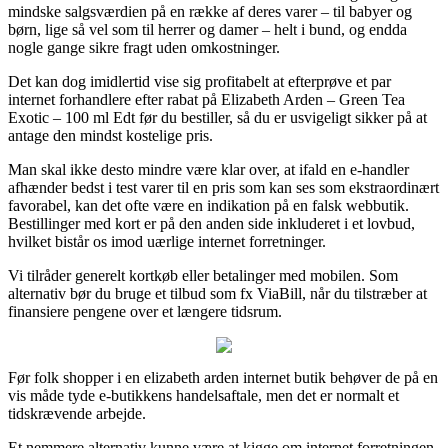
mindske salgsværdien på en række af deres varer – til babyer og
børn, lige så vel som til herrer og damer – helt i bund, og endda
nogle gange sikre fragt uden omkostninger.
Det kan dog imidlertid vise sig profitabelt at efterprøve et par
internet forhandlere efter rabat på Elizabeth Arden – Green Tea
Exotic – 100 ml Edt før du bestiller, så du er usvigeligt sikker på at
antage den mindst kostelige pris.
Man skal ikke desto mindre være klar over, at ifald en e-handler
afhænder bedst i test varer til en pris som kan ses som ekstraordinært
favorabel, kan det ofte være en indikation på en falsk webbutik.
Bestillinger med kort er på den anden side inkluderet i et lovbud,
hvilket bistår os imod uærlige internet forretninger.
Vi tilråder generelt kortkøb eller betalinger med mobilen. Som
alternativ bør du bruge et tilbud som fx ViaBill, når du tilstræber at
finansiere pengene over et længere tidsrum.
Før folk shopper i en elizabeth arden internet butik behøver de på en
vis måde tyde e-butikkens handelsaftale, men det er normalt et
tidskrævende arbejde.
Et nemmere alternativ kunne være at kigge om internet forretningen