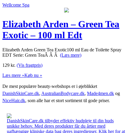
Wellcome Spa
Elizabeth Arden – Green Tea
Exotic – 100 ml Edt
Elizabeth Arden Green Tea Exotic100 ml Eau de Toilette Spray
EDT Serie: Green TeaÂ Â Â
(Læs mere)
129
kr.
(Vis fragtpris)
Læs mere »
Køb nu »
De mest populære beauty-webshops er i øjeblikket
DanishSkinCare.dk
,
AustralianBodycare.dk
,
Made4men.dk
og
NiceHair.dk
, som alle har et stort sortiment til gode priser.
DanishSkinCare.dk tilbyder effektiv hudpleje til din huds
unikke behov. Med deres produkter får du årtier med
uafhængige kliniske data bag deres ingredienser. Klik her for at