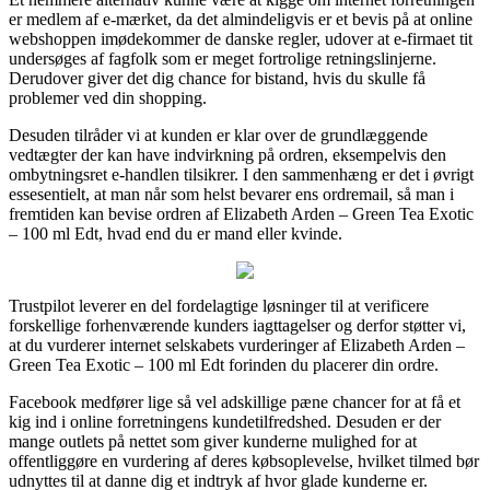
er medlem af e-mærket, da det almindeligvis er et bevis på at online
webshoppen imødekommer de danske regler, udover at e-firmaet tit
undersøges af fagfolk som er meget fortrolige retningslinjerne.
Derudover giver det dig chance for bistand, hvis du skulle få
problemer ved din shopping.
Desuden tilråder vi at kunden er klar over de grundlæggende
vedtægter der kan have indvirkning på ordren, eksempelvis den
ombytningsret e-handlen tilsikrer. I den sammenhæng er det i øvrigt
essesentielt, at man når som helst bevarer ens ordremail, så man i
fremtiden kan bevise ordren af Elizabeth Arden – Green Tea Exotic
– 100 ml Edt, hvad end du er mand eller kvinde.
Trustpilot leverer en del fordelagtige løsninger til at verificere
forskellige forhenværende kunders iagttagelser og derfor støtter vi,
at du vurderer internet selskabets vurderinger af Elizabeth Arden –
Green Tea Exotic – 100 ml Edt forinden du placerer din ordre.
Facebook medfører lige så vel adskillige pæne chancer for at få et
kig ind i online forretningens kundetilfredshed. Desuden er der
mange outlets på nettet som giver kunderne mulighed for at
offentliggøre en vurdering af deres købsoplevelse, hvilket tilmed bør
udnyttes til at danne dig et indtryk af hvor glade kunderne er.