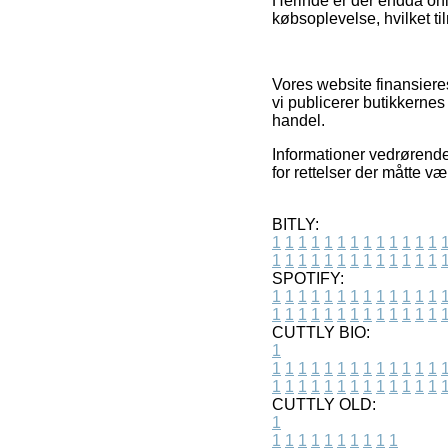
Herinde er der endda on
købsoplevelse, hvilket ti
Vores website finansieres
vi publicerer butikkernes
handel.
Informationer vedrørende
for rettelser der måtte 
BITLY:
1
1
1
1
1
1
1
1
1
1
1
1
1
1
1
1
1
1
1
1
1
1
1
1
1
1
SPOTIFY:
1
1
1
1
1
1
1
1
1
1
1
1
1
1
1
1
1
1
1
1
1
1
1
1
1
1
CUTTLY BIO:
1
1
1
1
1
1
1
1
1
1
1
1
1
1
1
1
1
1
1
1
1
1
1
1
1
1
1
CUTTLY OLD:
1
1
1
1
1
1
1
1
1
1
1