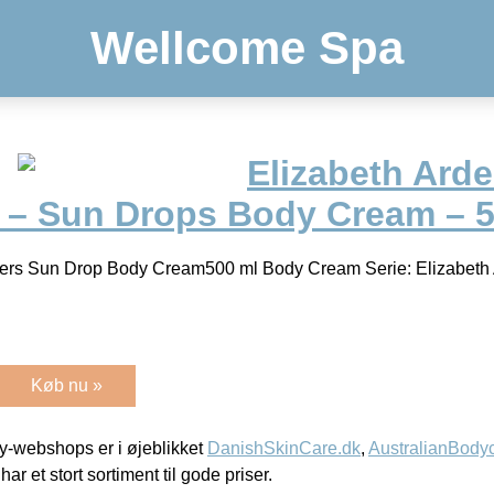
Wellcome Spa
Elizabeth Arde
 – Sun Drops Body Cream – 5
wers Sun Drop Body Cream500 ml Body Cream Serie: Elizabeth
Køb nu »
-webshops er i øjeblikket
DanishSkinCare.dk
,
AustralianBody
har et stort sortiment til gode priser.