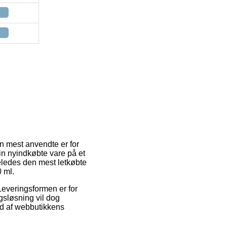
en mest anvendte er for
in nyindkøbte vare på et
eledes den mest letkøbte
 ml.
Leveringsformen er for
gsløsning vil dog
nd af webbutikkens