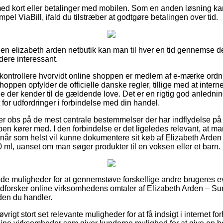
 med kort eller betalinger med mobilen. Som en anden løsning ka
mpel ViaBill, ifald du tilstræber at godtgøre betalingen over tid.
en elizabeth arden netbutik kan man til hver en tid gennemse de
dere interessant.
t kontrollere hvorvidt online shoppen er medlem af e-mærke ord
hoppen opfylder de officielle danske regler, tillige med at internet
e der kender til de gældende love. Det er en rigtig god anledni
t for udfordringer i forbindelse med din handel.
u er obs på de mest centrale bestemmelser der har indflydelse på
ppen kører med. I den forbindelse er det ligeledes relevant, at 
n når som helst vil kunne dokumentere sit køb af Elizabeth Arde
l, uanset om man søger produkter til en voksen eller et barn.
 gode muligheder for at gennemstøve forskellige andre brugeres e
 udforsker online virksomhedens omtaler af Elizabeth Arden – S
en du handler.
rigt stort set relevante muligheder for at få indsigt i internet 