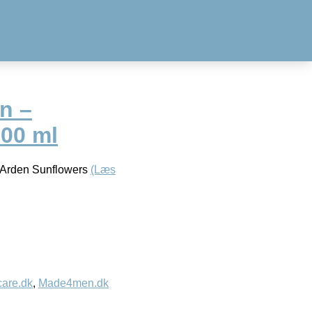
n –
00 ml
 Arden Sunflowers
(Læs
care.dk
,
Made4men.dk