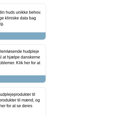
 din huds unikke behov.
ge kliniske data bag
lg.
oblemløsende hudpleje
ål at hjælpe danskerne
lemer. Klik her for at
dplejeprodukter til
produkter til mænd, og
her for at se deres