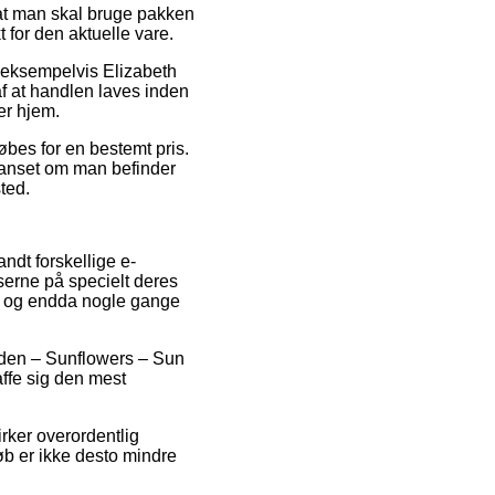
sat man skal bruge pakken
t for den aktuelle vare.
, eksempelvis Elizabeth
f at handlen laves inden
er hjem.
øbes for en bestemt pris.
uanset om man befinder
sted.
andt forskellige e-
serne på specielt deres
lt, og endda nogle gange
Arden – Sunflowers – Sun
ffe sig den mest
rker overordentlig
øb er ikke desto mindre