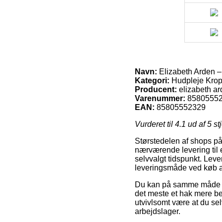
Navn:
Elizabeth Arden 
Kategori:
Hudpleje Krop 
Producent:
elizabeth a
Varenummer:
8580555
EAN:
85805552329
Vurderet til
4.1
ud af 5 st
Størstedelen af shops på 
nærværende levering til e
selvvalgt tidspunkt. Lev
leveringsmåde ved køb a
Du kan på samme måde påt
det meste et hak mere be
utvivlsomt være at du se
arbejdslager.