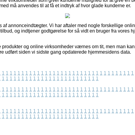
line virksomheder som giver kunderne mulighed for at give en
lmed må anvendes til at få et indtryk af hvor glade kunderne er.
 af annonceindtægter. Vi har aftaler med nogle forskellige online
 tilbud, og indtjener godtgørelse for så vidt en bruger fra vores
 produkter og online virksomheder værnes om tit, men man kan i
være udført siden vi sidste gang opdaterede hjemmesidens data.
1
1
1
1
1
1
1
1
1
1
1
1
1
1
1
1
1
1
1
1
1
1
1
1
1
1
1
1
1
1
1
1
1
1
1
1
1
1
1
1
1
1
1
1
1
1
1
1
1
1
1
1
1
1
1
1
1
1
1
1
1
1
1
1
1
1
1
1
1
1
1
1
1
1
1
1
1
1
1
1
1
1
1
1
1
1
1
1
1
1
1
1
1
1
1
1
1
1
1
1
1
1
1
1
1
1
1
1
1
1
1
1
1
1
1
1
1
1
1
1
1
1
1
1
1
1
1
1
1
1
1
1
1
1
1
1
1
1
1
1
1
1
1
1
1
1
1
1
1
1
1
1
1
1
1
1
1
1
1
1
1
1
1
1
1
1
1
1
1
1
1
1
1
1
1
1
1
1
1
1
1
1
1