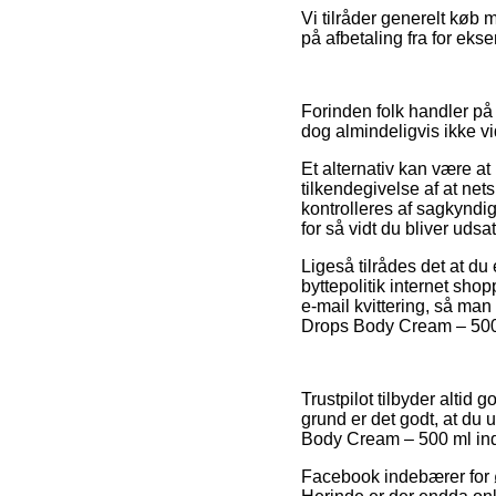
Vi tilråder generelt køb
på afbetaling fra for ekse
Forinden folk handler på 
dog almindeligvis ikke vi
Et alternativ kan være a
tilkendegivelse af at nets
kontrolleres af sagkyndig
for så vidt du bliver udsa
Ligeså tilrådes det at d
byttepolitik internet sho
e-mail kvittering, så ma
Drops Body Cream – 500 m
Trustpilot tilbyder altid
grund er det godt, at du
Body Cream – 500 ml ind
Facebook indebærer for øv