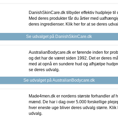
DanishSkinCare.dk tilbyder effektiv hudpleje til
Med deres produkter får du årtier med uafhængi
deres ingredienser. Klik her for at se deres udva
Se udvalget på DanishSkinCare.dk
AustralianBodycare.dk er førende inden for pr
og det har de været siden 1992. Det er deres m
med at opnå en sundere hud og afhjælpe hudprob
se deres udvalg.
Se udvalget på AustralianBodycare.dk
Made4men.dk er nordens største forhandler af hu
mænd. De har i dag over 5.000 forskellige pleje
hver eneste uge bliver deres udvalg større. Klik 
udvalg.