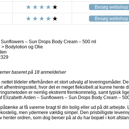
Besøg webshop
Besøg webshop
– Sunflowers – Sun Drops Body Cream – 500 ml
> Bodylotion og Olie
rden
2329
jerner baseret på
18
anmeldelser
nettet tildeler efterhånden et stort udvalg af leveringsmåder. D
t afhentningssted, hvor det er meget fleksibelt at kunne hente d
eringsmetoden er nemlig ekstremt fremkommelig, samt typisk lig
f Elizabeth Arden – Sunflowers – Sun Drops Body Cream – 500
ænke at få varerne bragt til din bolig eller ud på dit arbejde. 
kostelig, men ydermere vældig simpel. Den prisbilligste leverin
lv henter ordren, som dog beroer på at du har bopæl i kort afsta