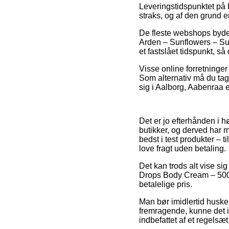
Leveringstidspunktet på 
straks, og af den grund er
De fleste webshops byder
Arden – Sunflowers – Su
et fastslået tidspunkt, s
Visse online forretninger
Som alternativ må du ta
sig i Aalborg, Aabenraa el
Det er jo efterhånden i h
butikker, og derved har 
bedst i test produkter – 
love fragt uden betaling.
Det kan trods alt vise si
Drops Body Cream – 500 m
betalelige pris.
Man bør imidlertid huske 
fremragende, kunne det i
indbefattet af et regelsæ