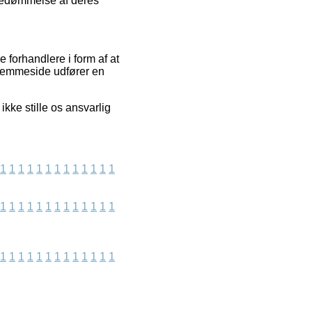
 bedømmelse af deres
 forhandlere i form af at
 hjemmeside udfører en
kke stille os ansvarlig
1
1
1
1
1
1
1
1
1
1
1
1
1
1
1
1
1
1
1
1
1
1
1
1
1
1
1
1
1
1
1
1
1
1
1
1
1
1
1