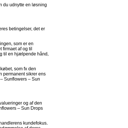
n du udnytte en løsning
res betingelser, det er
ningen, som er en
 firmaet af og til
ng til en hjælpende hånd,
 købet, som fx den
man permanent sikrer ens
n – Sunflowers – Sun
valueringer og af den
unflowers – Sun Drops
forhandlerens kundefokus.