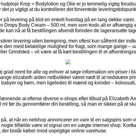
Hudpleje Krop > Bodylotion og Olie er jo temmelig vigtig forud
 det jo vigtigt at du kontrollerer det forventede leveringstidspunk
 på levering på blot en enkelt hverdag på en lang række varer
n Drops Body Cream – 500 ml, men som trods alt er afhængig a
å de kan nå at få bestillingen afsendt forinden de lageransatte tag
 sikrer levering uden beregning, men oftest kun såfremt der indk
ge den mest betalelige mulighed for fragt, som mange gange – 
ler Grindsted – vil være at få kørt bestillingen til et afhentnings
øj grad nemt for alle og enhver at søge information om priser i bl
mange elizabeth arden netbutikker været nødt til at nedskære pri
til babyer og børn, men ligeledes til mænd og kvinder – kolossa
g lønnende at efterse diverse e-shops efter tilbud på Elizabeth 
l før du gennemfører din bestilling, så man er sikker på at ska
på, at når en netshop annoncerer en vare til en salgspris som vi
 nogle tilfælde være et signal om en uægte internet shop. Kortk
t, der bistår køber imod uoprigtige online varehuse.