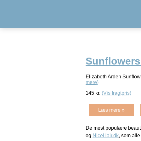
Sunflowers
Elizabeth Arden Sunflo
mere)
145
kr.
(Vis fragtpris)
Læs mere »
De mest populære beauty
og
NiceHair.dk
, som alle 