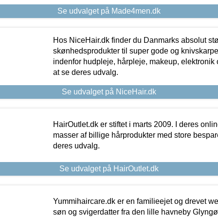
Se udvalget på Made4men.dk
Hos NiceHair.dk finder du Danmarks absolut stø
skønhedsprodukter til super gode og knivskarpe 
indenfor hudpleje, hårpleje, makeup, elektronik 
at se deres udvalg.
Se udvalget på NiceHair.dk
HairOutlet.dk er stiftet i marts 2009. I deres onl
masser af billige hårprodukter med store besparel
deres udvalg.
Se udvalget på HairOutlet.dk
Yummihaircare.dk er en familieejet og drevet we
søn og svigerdatter fra den lille havneby Glyngøre