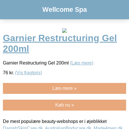
Wellcome Spa
Garnier Restructuring Gel
200ml
Garnier Restructuring Gel 200ml
(Læs mere)
76
kr.
(Vis fragtpris)
Læs mere »
Køb nu »
De mest populære beauty-webshops er i øjeblikket
DanishSkinCare.dk
,
AustralianBodycare.dk
,
Made4men.dk