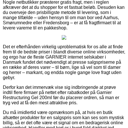
Nogle netbutikker præsterer gratis fragt, men i reglen
afkræver det at du shopper for et fastsat beløb. Desuden kan
du overveje den prisbilligste metode til levering, som i
mange tilfælde – uden hensyn til om man bor ved Aarhus,
Smørumnedre eller Fredensborg – er at få fragtfirmaet til at
levere varerne til en pakkeshop.
Det er efterhånden virkelig uproblematisk for os alle at finde
frem til de bedste priser i blandt diverse online virksomheder,
og ergo har de fleste GARNIER internet selskaber i
Danmark fundet det nødvendigt at presse salgspriserne på
en række af deres varer – til børn, lige så vel som til damer
og herrer – markant, og endda nogle gange love fragt uden
gebyr.
Derfor kan det immervæk vise sig indbringende at prøve
indtil flere firmaer på nettet efter rabatkoder på Garnier
Restructuring Gel 200ml før du placerer ordren, så man er
tryg ved at få den mest attraktive pris.
Du må imidlertid være opmærksom på, at hvis en butik
afsætter produkter for en salgspris som kan ses som mystisk
billig, så er det ofte være et signal om en bedragerisk online
virksomhed. Handler med kort er i hvert fald dækket ind