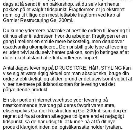
dags at få sendt til en pakkeshop, så du selv kan hente
pakken på et valgfrit tidspunkt. Fragtformen er jo ekstremt
nem, og tit tillige den mest letkøbte fragtform ved køb af
Garnier Restructuring Gel 200ml.
Du kunne ydermere påtænke at bestille ordren til levering til
dit hus eller til adressen hvor du arbejder. Fragttypen er en
gang i mellem en smule mere bekostelig, men derudover
usædvanlig ukompliceret. Den prisbilligste type af levering
er uden tvivl at du selv henter pakken, som jo betinges af at
du er i kort afstand af e-forhandlerens bopæl.
Antal dages levering på DRUGSTORE, HåR, STYLING kan
vise sig at være rigtig aktuel om man absolut skal bruge din
ordre øjeblikkeligt, og af den grund er det utvivlsomt vigtigt at
vi ser nærmere på tidshorisonten for levering ved det
pågældende produkt.
En stor portion internet varehuse yder levering på
næstkommende hverdag på deres favorit varenumre,
eksempelvis Garnier Restructuring Gel 200ml, som dog er
regnet ud fra at ordren aflægges tidligere end et nøjagtigt
tidspunkt, så de har udsigt til at kunne nå at få dit nye
produkt klargjort inden de logistikansatte holder fyraften.