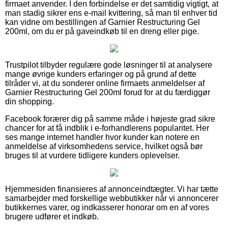
firmaet anvender. I den forbindelse er det samtidig vigtigt, at
man stadig sikrer ens e-mail kvittering, så man til enhver tid
kan vidne om bestillingen af Garnier Restructuring Gel
200ml, om du er på gaveindkøb til en dreng eller pige.
Trustpilot tilbyder regulære gode løsninger til at analysere
mange øvrige kunders erfaringer og på grund af dette
tilråder vi, at du sonderer online firmaets anmeldelser af
Garnier Restructuring Gel 200ml forud for at du færdiggør
din shopping.
Facebook forærer dig på samme måde i højeste grad sikre
chancer for at få indblik i e-forhandlerens popularitet. Her
ses mange internet handler hvor kunder kan notere en
anmeldelse af virksomhedens service, hvilket også bør
bruges til at vurdere tidligere kunders oplevelser.
Hjemmesiden finansieres af annonceindtægter. Vi har tætte
samarbejder med forskellige webbutikker når vi annoncerer
butikkernes varer, og indkasserer honorar om en af vores
brugere udfører et indkøb.