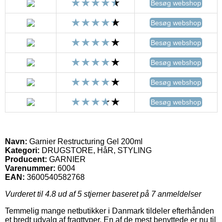
Besøg webshop
Besøg webshop
Besøg webshop
Besøg webshop
Besøg webshop
Besøg webshop
Navn:
Garnier Restructuring Gel 200ml
Kategori:
DRUGSTORE, HåR, STYLING
Producent:
GARNIER
Varenummer:
6004
EAN:
3600540582768
Vurderet til
4.8
ud af 5 stjerner baseret på
7
anmeldelser
Temmelig mange netbutikker i Danmark tildeler efterhånden
et bredt udvalg af fragttyper. En af de mest benyttede er nu til