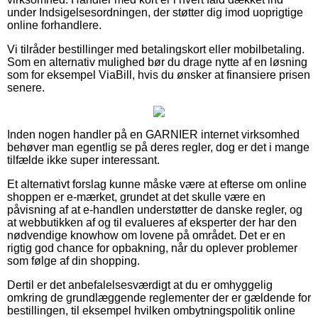
under Indsigelsesordningen, der støtter dig imod uoprigtige
online forhandlere.
Vi tilråder bestillinger med betalingskort eller mobilbetaling.
Som en alternativ mulighed bør du drage nytte af en løsning
som for eksempel ViaBill, hvis du ønsker at finansiere prisen
senere.
Inden nogen handler på en GARNIER internet virksomhed
behøver man egentlig se på deres regler, dog er det i mange
tilfælde ikke super interessant.
Et alternativt forslag kunne måske være at efterse om online
shoppen er e-mærket, grundet at det skulle være en
påvisning af at e-handlen understøtter de danske regler, og
at webbutikken af og til evalueres af eksperter der har den
nødvendige knowhow om lovene på området. Det er en
rigtig god chance for opbakning, når du oplever problemer
som følge af din shopping.
Dertil er det anbefalelsesværdigt at du er omhyggelig
omkring de grundlæggende reglementer der er gældende for
bestillingen, til eksempel hvilken ombytningspolitik online